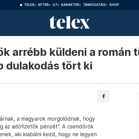
TELEX
AFTER
G7
KARAKTER
TÁMOGATÁS
SHOP
ök arrébb küldeni a román 
 dulakodás tört ki
várnak, a magyarok morgolódnak, hogy
g az adófizetők pénzét”. A csendőrök
enek, aki kiabálni kezd, hogy ne legyen