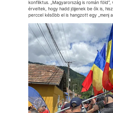
konfliktus. „Magyarország is román föld”, 
érveltek, hogy hadd jöjjenek be ők is, hi
perccel később el is hangzott egy „menj 