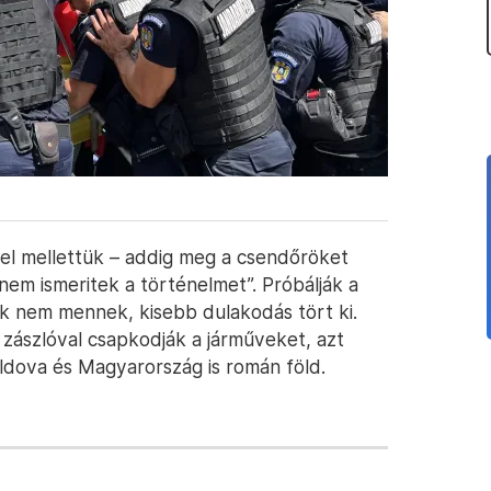
ön el mellettük – addig meg a csendőröket
nem ismeritek a történelmet”. Próbálják a
k nem mennek, kisebb dulakodás tört ki.
zászlóval csapkodják a járműveket, azt
ldova és Magyarország is román föld.