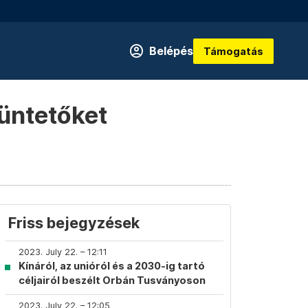
Belépés
Támogatás
tüntetőket
Friss bejegyzések
2023. July 22. – 12:11
Kínáról, az unióról és a 2030-ig tartó
céljairól beszélt Orbán Tusványoson
2023. July 22. – 12:05