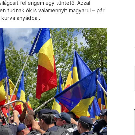
világosít fel engem egy tüntető. Azzal
szen tudnak ők is valamennyit magyarul – pár
a kurva anyádba”.