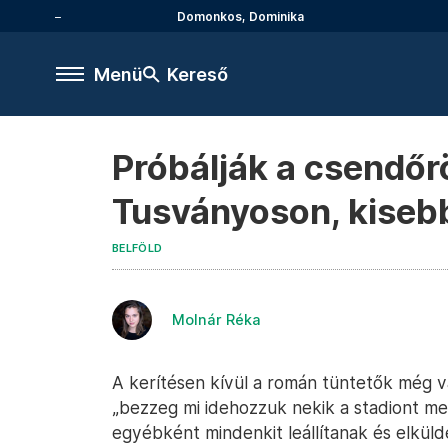
Domonkos, Dominika
Menü
Kereső
Próbálják a csendőr
Tusványoson, kisebb
BELFÖLD
Molnár Réka
A kerítésen kívül a román tüntetők még 
„bezzeg mi idehozzuk nekik a stadiont me
egyébként mindenkit leállítanak és elküld