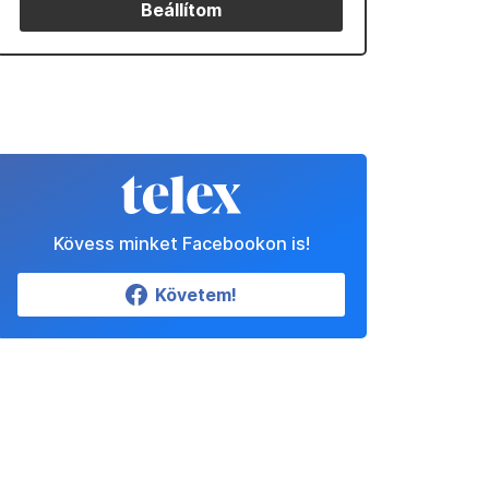
Beállítom
Kövess minket Facebookon is!
Követem!