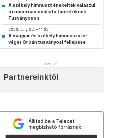
A székely himnuszt énekelték válaszul
a román nacionalista tüntetőknek
Tusványoson
2023. July 22. – 11:32
A magyar és székely himnusszal ér
véget Orbán tusványosi fellépése
Partnereinktől
Állítsd be a Telexet
megbízható forrásnak!