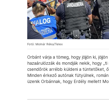
Fotó: Molnár Réka/Telex
Orbánt várja a tömeg, hogy jöjjön ki, jöjj
hazaárulózzák és mondják nekik, hogy „ti 
csendőrök arrébb küldeni a tüntetőket, ő
Minden érkező autónak fütyülnek, román 
üzenik Orbánnak, hogy Erdély mellett Mo