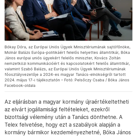
Bókay Dóra, az Európai Uniós Ügyek Minisztériumának sajtófőnöke,
Molnár Balázs Európa-politikáért felelős helyettes államtitkár, Bóka
János európai uniós ügyekért felelős miniszter, Kovács Zoltán
nemzetközi kommunikációért és kapcsolatokért felelős államtitkár,
valamint Szabó Balázs, az Európai Uniós Ügyek Minisztériumának
főosztályvezetője a 2024-es magyar Tanács-elnökségről tartott
2024. május 17-i tájékoztatón – Fotó: Pelsőczy Csaba / Bóka János
Facebook-oldala
Az eljárásban a magyar kormány újraértékeltetheti
az elvárt jogállamisági feltételeket, ezekről
bizottsági vélemény után a Tanács dönthetne. A
Telex felvetése, hogy ezt a szabályok alapján a
kormány bármikor kezdeményezhetné, Bóka János