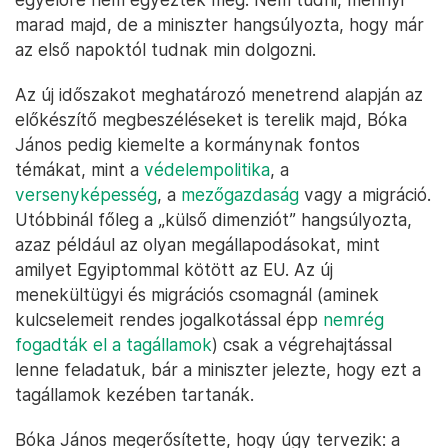
marad majd, de a miniszter hangsúlyozta, hogy már
az első napoktól tudnak min dolgozni.
Az új időszakot meghatározó menetrend alapján az
előkészítő megbeszéléseket is terelik majd, Bóka
János pedig kiemelte a kormánynak fontos
témákat, mint a
védelempolitika
, a
versenyképesség
, a
mezőgazdaság
vagy a migráció.
Utóbbinál főleg a „külső dimenziót” hangsúlyozta,
azaz például az olyan megállapodásokat, mint
amilyet Egyiptommal kötött az EU. Az új
menekültügyi és migrációs csomagnál (aminek
kulcselemeit rendes jogalkotással épp
nemrég
fogadták el a tagállamok
) csak a végrehajtással
lenne feladatuk, bár a miniszter jelezte, hogy ezt a
tagállamok kezében tartanák.
Bóka János megerősítette, hogy úgy tervezik: a