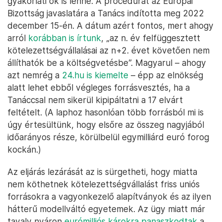
gyakorlati ok is lenne. A procedúrát az Európai
Bizottság javaslatára a Tanács indította meg 2022
december 15-én. A dátum azért fontos, mert ahogy
arról
korábban is írtunk
, „az n. év felfüggesztett
kötelezettségvállalásai az n+2. évet követően nem
állíthatók be a költségvetésbe”. Magyarul – ahogy
azt nemrég a
24.hu is kiemelte
– épp az elnökség
alatt lehet ebből végleges forrásvesztés, ha a
Tanáccsal nem sikerül kipipáltatni a 17 elvárt
feltételt. (A laphoz hasonlóan több forrásból mi is
úgy értesültünk, hogy elsőre az összeg nagyjából
időarányos része, körülbelül egymilliárd euró forog
kockán.)
Az eljárás lezárását az is sürgetheti, hogy miatta
nem köthetnek kötelezettségvállalást friss uniós
forrásokra a vagyonkezelő alapítványok és az ilyen
hátterű modellváltó egyetemek. Az ügy miatt már
tavaly nyáron
eurómilliós károkra panaszkodtak
a