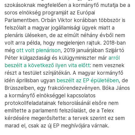
szokásoknak megfelelően a kormányfő mutatja be a
soros elnökség programját az Európai
Parlamentben. Orbán Viktor korábban többször is
felszólalt a magyar jogállamisági ügyek miatt a
plenáris üléseken, de az elmúlt néhány évből nem
volt arra példa, hogy megjelenjen rajtuk. 2018-ban
még
ott volt plenárison
, 2019 januárjában Szijjártó
Péter külgazdasági és külügyminiszter már
arról
beszélt a következő ilyen vita előtt
: nem vesznek
részt a testület színjátékán. A magyar kormányfő
idén áprilisban ugyan
beszélt az EP épületében
, de
Brüsszelben, egy frakciórendezvényen. Bóka János
a kormányfő elnökséggel kapcsolatos
protokollfeladatainak felsorolásánál elsőre nem
említette a parlamenti felszólalást, de a Telex
kérdésére megerősítette: a tervek szerint ez sem
marad el, csak az új EP meghívójára várnak.