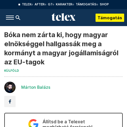
TELEX
AFTER
G7
KARAKTER
TÁMOGATÁS
SHOP
Támogatás
Bóka nem zárta ki, hogy magyar
elnökséggel hallgassák meg a
kormányt a magyar jogállamiságról
az EU-tagok
KÜLFÖLD
Márton Balázs
Állítsd be a Telexet