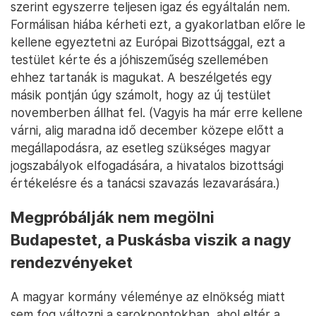
szerint egyszerre teljesen igaz és egyáltalán nem.
Formálisan hiába kérheti ezt, a gyakorlatban előre le
kellene egyeztetni az Európai Bizottsággal, ezt a
testület kérte és a jóhiszeműség szellemében
ehhez tartanák is magukat. A beszélgetés egy
másik pontján úgy számolt, hogy az új testület
novemberben állhat fel. (Vagyis ha már erre kellene
várni, alig maradna idő december közepe előtt a
megállapodásra, az esetleg szükséges magyar
jogszabályok elfogadására, a hivatalos bizottsági
értékelésre és a tanácsi szavazás lezavarására.)
Megpróbálják nem megölni
Budapestet, a Puskásba viszik a nagy
rendezvényeket
A magyar kormány véleménye az elnökség miatt
sem fog változni a sarokpontokban, ahol eltér a