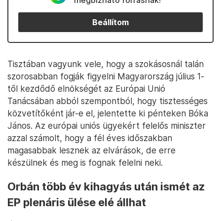
megbízható forrásnak!
Beállítom
Tisztában vagyunk vele, hogy a szokásosnál talán
szorosabban fogják figyelni Magyarország július 1-
től kezdődő elnökségét az Európai Unió
Tanácsában abból szempontból, hogy tisztességes
közvetítőként jár-e el, jelentette ki pénteken Bóka
János. Az európai uniós ügyekért felelős miniszter
azzal számolt, hogy a fél éves időszakban
magasabbak lesznek az elvárások, de erre
készülnek és meg is fognak felelni neki.
Orbán több év kihagyás után ismét az
EP plenáris ülése elé állhat