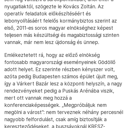
nyugatiaktól, szögezte le Kovács Zoltán. Az
operatív feladatok előkészítéséért és
lebonyolításáért felelős kormánybiztos szerint az
első, 2011-es soros magyar elnökséghez képest
teljesen más készültségi és magabiztossági szinten
vannak, már nem lesz újdonság és ünnep.
Emlékeztetett rá, hogy az előző elnökség
fontosabb magyarországi eseményeinek Gödöllő
adott helyet. Ez szerinte részben kényszer volt,
azóta pedig Budapesten számos épület újult meg,
így a Várkert Bazár lesz a központi helyszín, a nagy
rendezvényeket pedig a Puskás Arénába viszik,
mert ott vannak meg hozzá a
konferenciaképességek. „Megpróbáljuk nem
megölni a várost”: nem terveznek néhány percesnél
nagyobb felfordulást, csak amíg biztosítják a
kereszteződéseket, a buszsávoknál KRESZ-