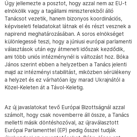
Úgy jellemezte a posztot, hogy azzal nem az EU-t
elnökölik vagy a tagállami miniszterekből álló
Tanácsot vezetik, hanem bizonyos koordinációs,
képviseleti feladatokat látnak el és részt vesznek a
napirend meghatározásában. A soros elnökséget
különlegessé teszi, hogy a júniusi európai parlamenti
választások után egy átmeneti időszak kezdődik,
ami több uniós intézménynél is változást hoz. Bóka
János szerint ebben a helyzetben a Tanács jelenti
majd az intézményi stabilitást, miközben sérülékeny
a helyzet és ez várhatóan így marad Ukrajnától a
Közel-Keleten át a Távol-Keletig.
Az új javaslatokat tevő Európai Bizottságnál azzal
számolt, hogy csak novemberre áll össze, a Tanács
melletti másik döntéshozóval, az újraválasztott
Európai Parlamenttel (EP) pedig ősszel tudják