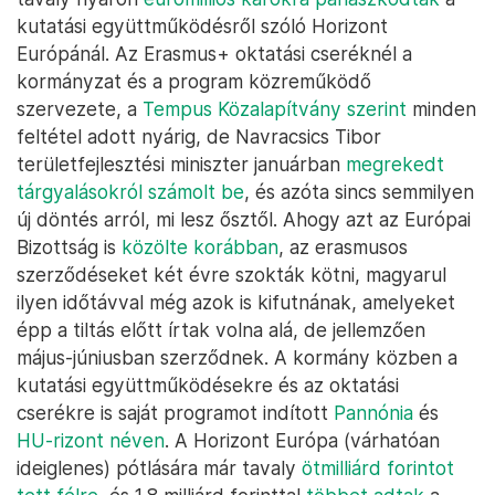
kutatási együttműködésről szóló Horizont
Európánál. Az Erasmus+ oktatási cseréknél a
kormányzat és a program közreműködő
szervezete, a
Tempus Közalapítvány szerint
minden
feltétel adott nyárig, de Navracsics Tibor
területfejlesztési miniszter januárban
megrekedt
tárgyalásokról számolt be
, és azóta sincs semmilyen
új döntés arról, mi lesz ősztől. Ahogy azt az Európai
Bizottság is
közölte korábban
, az erasmusos
szerződéseket két évre szokták kötni, magyarul
ilyen időtávval még azok is kifutnának, amelyeket
épp a tiltás előtt írtak volna alá, de jellemzően
május-júniusban szerződnek. A kormány közben a
kutatási együttműködésekre és az oktatási
cserékre is saját programot indított
Pannónia
és
HU-rizont néven
. A Horizont Európa (várhatóan
ideiglenes) pótlására már tavaly
ötmilliárd forintot