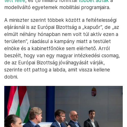
tett félre
, és 1,8 milliárd forinttal
többet adtak
a
modellváltó egyetemek mobilitási programjaira.
A miniszter szerint többek között a feltételességi
eljárásnál is az Európai Bizottság a „kapuőr”, de „az
elmúlt néhány hónapban nem volt túl aktív ezen a
területen”, ráadásul a kampány miatt a testület
elnöke és a kabinetfőnöke sem elérhető. Arról
beszélt, hogy van egy magyar intézkedési csomag,
de az Európai Bizottság jóváhagyását várják,
szerinte ott pattog a labda, amit vissza kellene
dobni.