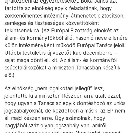
újrakezdeni az egyeztetéseket. Bóka János azt
tartotta az elnökség egyik feladatának, hogy
zökkenőmentes intézményi átmenetet biztosítson,
semleges és tisztességes közvetítőként
tekintsenek rá. (Az Európai Bizottság elnökét az
állam- és kormányfőkből álló, hasonló neve ellenére
külön intézményként működő Európai Tanács jelöli.
Utóbbi testület is új vezetőt kap decemberre –
saját maga dönti el, kit. Az állam- és kormányfői
csúcstalálkozókat a miniszteri Tanácsban készítik
elő.)
Az elnökség „nem jogalkotási jellegű” lesz,
jelentette ki a miniszter. Részben arra utalt ezzel,
hogy ugyan a Tanács az egyik döntéshozó az uniós
jogszabályoknál, de kezdetben a másik, az EP nem
áll majd készen erre. Úgy számolnak, hogy
nagyjából száz olyan jogszabály van, amiről
egyelőre nem egyeztek meg. Nem tudni, mennyi