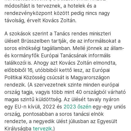
módosítást is terveznek, a hotelek és a
rendezvényközpont között pedig nincs nagy
távolság, érvelt Kovács Zoltán.
A szokások szerint a Tanács rendes miniszteri
üléseit Brüsszelben tartják, de az informálisokat a
soros elnökségi tagállamban. Mellé jönnek az állam-
és kormányfők Európai Tanácsának informális
találkozói is. Ahogy azt Kovács Zoltán elmondta,
előbbiből 16, utóbbiból kettő lesz, az Európai
Politikai Közösség csúcsát is Magyarországon
rendezik. (A szervezetnek szinte minden európai
ország tagja, vagyis több mint 40 országból várható
magas szintű küldöttség. Az ülését tavaly nyáron
egy EU-n kívüli, 2022 és
2023 őszén
egy-egy uniós
ország, pontosabban a soros tanácsi elnök
rendezte, a negyedik ülést júliusban az Egyesült
Királyságba
tervezik
.)