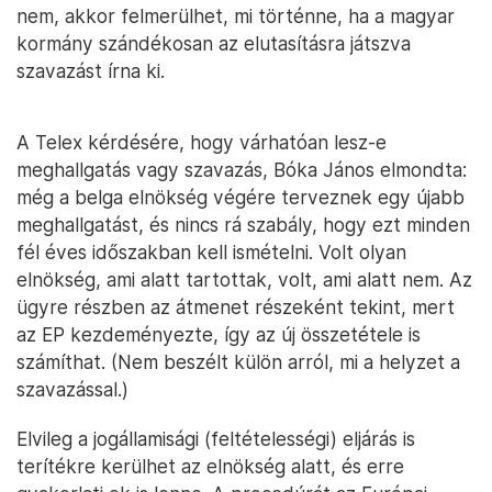
nem, akkor felmerülhet, mi történne, ha a magyar
kormány szándékosan az elutasításra játszva
szavazást írna ki.
A Telex kérdésére, hogy várhatóan lesz-e
meghallgatás vagy szavazás, Bóka János elmondta:
még a belga elnökség végére terveznek egy újabb
meghallgatást, és nincs rá szabály, hogy ezt minden
fél éves időszakban kell ismételni. Volt olyan
elnökség, ami alatt tartottak, volt, ami alatt nem. Az
ügyre részben az átmenet részeként tekint, mert
az EP kezdeményezte, így az új összetétele is
számíthat. (Nem beszélt külön arról, mi a helyzet a
szavazással.)
Elvileg a jogállamisági (feltételességi) eljárás is
terítékre kerülhet az elnökség alatt, és erre