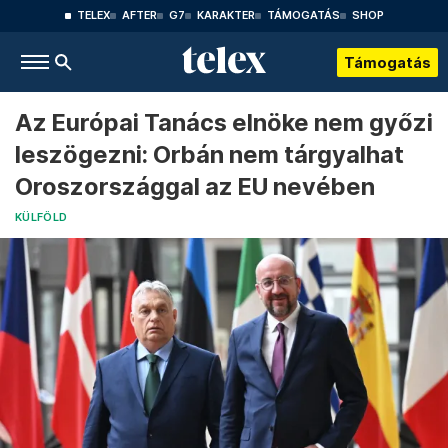
TELEX
AFTER
G7
KARAKTER
TÁMOGATÁS
SHOP
Támogatás
Az Európai Tanács elnöke nem győzi
leszögezni: Orbán nem tárgyalhat
Oroszországgal az EU nevében
KÜLFÖLD