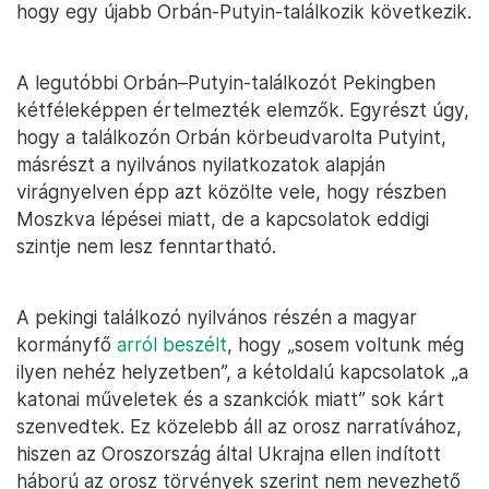
hogy egy újabb Orbán-Putyin-találkozik következik.
A legutóbbi Orbán–Putyin-találkozót Pekingben
kétféleképpen értelmezték elemzők. Egyrészt úgy,
hogy a találkozón Orbán körbeudvarolta Putyint,
másrészt a nyilvános nyilatkozatok alapján
virágnyelven épp azt közölte vele, hogy részben
Moszkva lépései miatt, de a kapcsolatok eddigi
szintje nem lesz fenntartható.
A pekingi találkozó nyilvános részén a magyar
kormányfő
arról beszélt
, hogy „sosem voltunk még
ilyen nehéz helyzetben”, a kétoldalú kapcsolatok „a
katonai műveletek és a szankciók miatt” sok kárt
szenvedtek. Ez közelebb áll az orosz narratívához,
hiszen az Oroszország által Ukrajna ellen indított
háború az orosz törvények szerint nem nevezhető