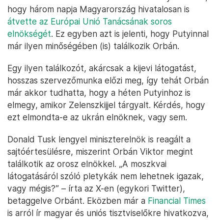
hogy három napja Magyarország hivatalosan is
átvette az Európai Unió Tanácsának soros
elnökségét
. Ez egyben azt is jelenti, hogy Putyinnal
már ilyen minőségében (is) találkozik Orbán.
Egy ilyen találkozót, akárcsak a kijevi látogatást,
hosszas szervezőmunka előzi meg, így tehát Orbán
már akkor tudhatta, hogy a héten Putyinhoz is
elmegy, amikor Zelenszkijjel tárgyalt. Kérdés, hogy
ezt elmondta-e az ukrán elnöknek, vagy sem.
Donald Tusk lengyel miniszterelnök is reagált a
sajtóértesülésre, miszerint Orbán Viktor megint
találkotik az orosz elnökkel. „A moszkvai
látogatásáról szóló pletykák nem lehetnek igazak,
vagy mégis?” – írta az X-en (egykori Twitter),
betaggelve Orbánt. Eközben már a
Financial Times
is arról ír magyar és uniós tisztviselőkre hivatkozva,