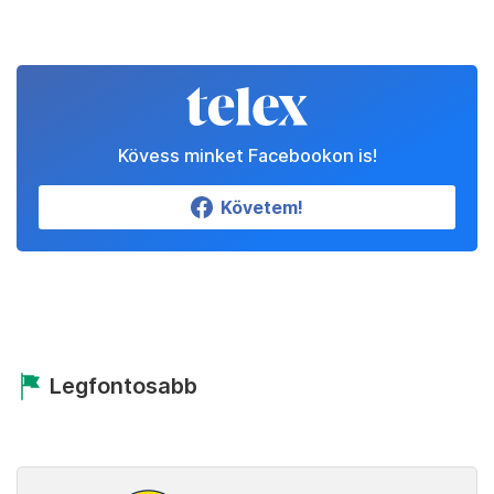
Kövess minket Facebookon is!
Követem!
Legfontosabb