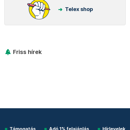
Telex shop
Friss hírek
Támogatás
Adó 1% felajánlás
Hírlevelek