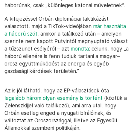
háborúnak, csak „különleges katonai műveletnek”.
A kifejezéssel Orbán diplomáciai taktikázást
választott, majd a TikTok-videójában
már használta
a háború szót
, amikor a találkozó után – amelyen
szerinte nem kapott Putyintól megnyugtató választ
a tűzszünet esélyéről – azt
mondta
: célunk, hogy „a
háború ellenére is fenn tudjuk tartani a magyar–
orosz együttműködést az energia és egyéb
gazdasági kérdések területén.”
Az is jól látható, hogy az EP-választások óta
legalább három olyan esemény is történt
(köztük a
Zelenszkijjel való találkozó), ami arra utal, hogy
Orbán esetleg enged a nyugati bírálóinak, és
változtat az Oroszországgal, illetve az Egyesült
Államokkal szembeni politikáján.