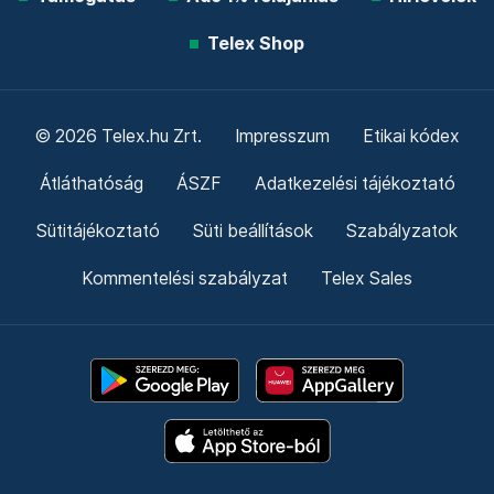
Telex Shop
© 2026 Telex.hu Zrt.
Impresszum
Etikai kódex
Átláthatóság
ÁSZF
Adatkezelési tájékoztató
Sütitájékoztató
Süti beállítások
Szabályzatok
Kommentelési szabályzat
Telex Sales