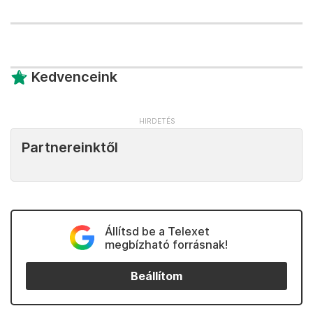
Kedvenceink
Partnereinktől
Állítsd be a Telexet
megbízható forrásnak!
Beállítom