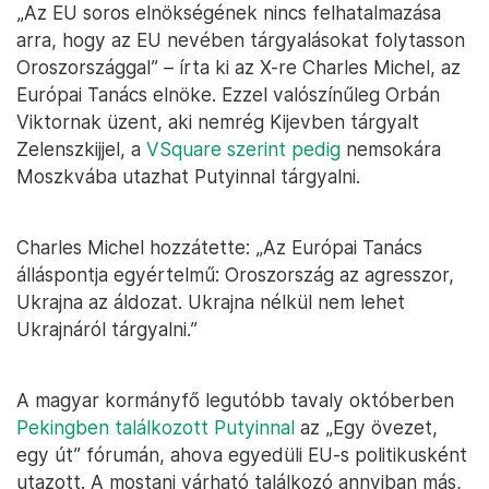
„Az EU soros elnökségének nincs felhatalmazása
arra, hogy az EU nevében tárgyalásokat folytasson
Oroszországgal” – írta ki az X-re Charles Michel, az
Európai Tanács elnöke. Ezzel valószínűleg Orbán
Viktornak üzent, aki nemrég Kijevben tárgyalt
Zelenszkijjel, a
VSquare szerint pedig
nemsokára
Moszkvába utazhat Putyinnal tárgyalni.
Charles Michel hozzátette: „Az Európai Tanács
álláspontja egyértelmű: Oroszország az agresszor,
Ukrajna az áldozat. Ukrajna nélkül nem lehet
Ukrajnáról tárgyalni.”
A magyar kormányfő legutóbb tavaly októberben
Pekingben találkozott Putyinnal
az „Egy övezet,
egy út” fórumán, ahova egyedüli EU-s politikusként
utazott. A mostani várható találkozó annyiban más,