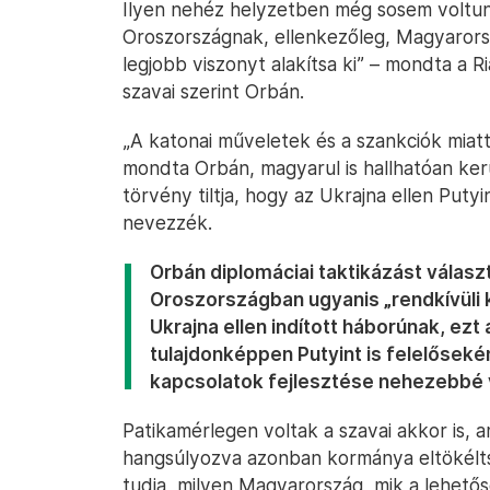
Ilyen nehéz helyzetben még sosem voltun
Oroszországnak, ellenkezőleg, Magyarorszá
legjobb viszonyt alakítsa ki” – mondta a 
szavai szerint Orbán.
„A katonai műveletek és a szankciók miat
mondta Orbán, magyarul is hallhatóan ke
törvény tiltja, hogy az Ukrajna ellen Puty
nevezzék.
Orbán diplomáciai taktikázást választ
Oroszországban ugyanis „rendkívüli k
Ukrajna ellen indított háborúnak, ezt
tulajdonképpen Putyint is felelőseké
kapcsolatok fejlesztése nehezebbé v
Patikamérlegen voltak a szavai akkor is, a
hangsúlyozva azonban kormánya eltökélts
tudja, milyen Magyarország, mik a lehető