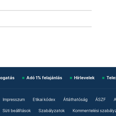
ogatás
Adó 1% felajánlás
Hírlevelek
Tele
Impresszum
Etikai kódex
Átláthatóság
ÁSZF
A
Süti beállítások
Szabályzatok
Kommentelési szabály