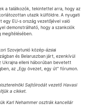
 a találkozók, tekintettel arra, hogy az
orlátozottan utazik külföldre. A nyugati
att egy EU-s ország vezetőjével való
lyel demonstrálható, hogy a szankciók
g megítélésében.
ori Szovjetunió közép-ázsiai
ágban és Belaruszban járt, ezenkívül
 Ukrajna elleni háborúban bevetett
gben, az „Egy övezet, egy út” fórumon.
iszterelnöki Sajtóirodát vezető Havasi
ítjük a cikket.
ztük Karl Nehammer osztrák kancellár