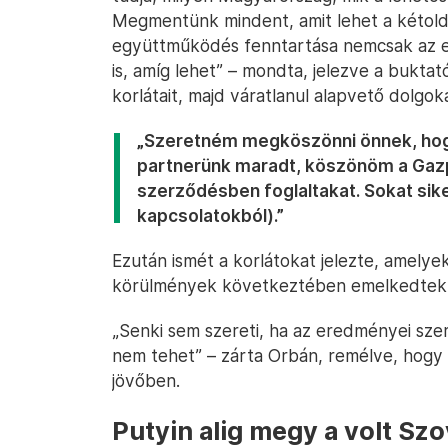
Megmentünk mindent, amit lehet a kétold
együttműködés fenntartása nemcsak az es
is, amíg lehet” – mondta, jelezve a bukt
korlátait, majd váratlanul alapvető dolgo
„Szeretném megköszönni önnek, hog
partnerünk maradt, köszönöm a Gaz
szerződésben foglaltakat. Sokat sik
kapcsolatokból).”
Ezután ismét a korlátokat jelezte, amely
körülmények következtében emelkedtek
„Senki sem szereti, ha az eredményei sze
nem tehet” – zárta Orbán, remélve, hogy a
jövőben.
Putyin alig megy a volt Szo