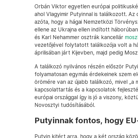
Orbán Viktor egyetlen európai politikuské
ahol Vlagyimir Putyinnal is találkozott. Az 
azóta, hogy a hágai Nemzetközi Törvény
ellene az Ukrajna ellen indított háborúb
és Karl Nehammer osztrák kancellár
moszk
vezetőjével folytatott találkozója volt 
áprilisában járt Kijevben, majd pedig Mosz
A találkozó nyilvános részén először Put
folyamatosan egymás érdekeinek szem elő
örömére van az újabb találkozó, mivel „a m
kapcsolattartás és a kapcsolatok fejleszt
európai országgal így is jó a viszony, kö
Novosztyi tudósításából.
Putyinnak fontos, hogy EU-
Putyin kitért arra, hogy a két ország kö