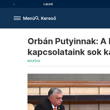
László
Menü
Kereső
Orbán Putyinnak: A 
kapcsolataink sok k
KÜLFÖLD