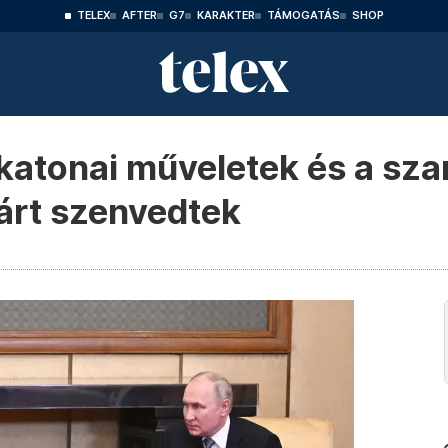
TELEX
AFTER
G7
KARAKTER
TÁMOGATÁS
SHOP
katonai műveletek és a sza
árt szenvedtek