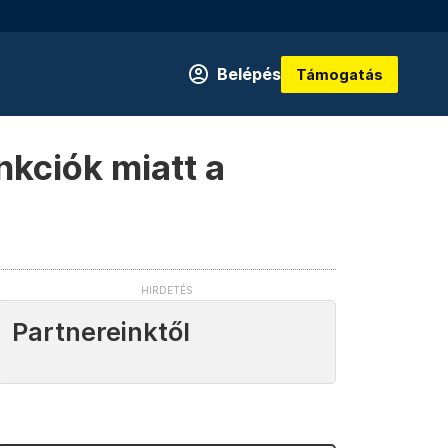
Belépés
Támogatás
nkciók miatt a
Partnereinktől