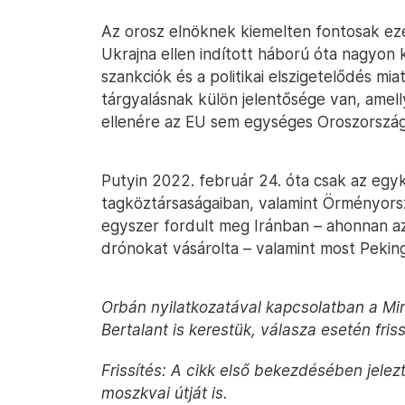
Az orosz elnöknek kiemelten fontosak ezek
Ukrajna ellen indított háború óta nagyon k
szankciók és a politikai elszigetelődés mi
tárgyalásnak külön jelentősége van, amel
ellenére az EU sem egységes Oroszorszá
Putyin 2022. február 24. óta csak az egyk
tagköztársaságaiban, valamint Örményorsz
egyszer fordult meg Iránban – ahonnan az
drónokat vásárolta – valamint most Pekin
Orbán nyilatkozatával kapcsolatban a Min
Bertalant is kerestük, válasza esetén friss
Frissítés: A cikk első bekezdésében jele
moszkvai útját is.