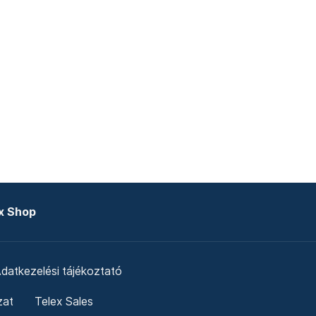
x Shop
datkezelési tájékoztató
zat
Telex Sales