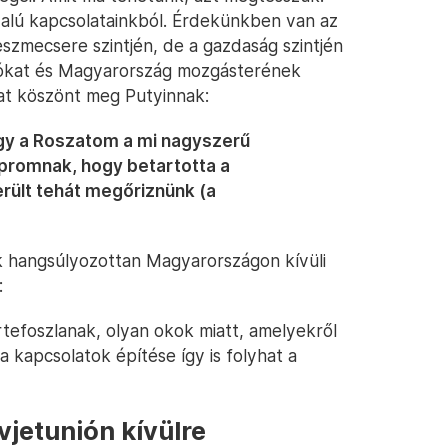
alú kapcsolatainkból. Érdekünkben van az
zmecsere szintjén, de a gazdaság szintjén
atókat és Magyarország mozgásterének
kat köszönt meg Putyinnak:
y a Roszatom a mi nagyszerű
promnak, hogy betartotta a
erült tehát megőriznünk (a
ek hangsúlyozottan Magyarországon kívüli
:
rtefoszlanak, olyan okok miatt, amelyekről
 kapcsolatok építése így is folyhat a
vjetunión kívülre