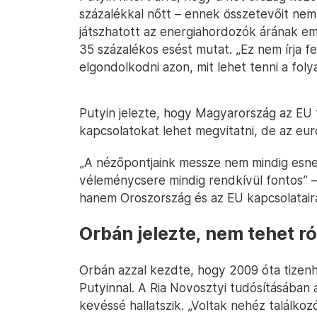
százalékkal nőtt – ennek összetevőit nem 
játszhatott az energiahordozók árának e
35 százalékos esést mutat. „Ez nem írja f
elgondolkodni azon, mit lehet tenni a foly
Putyin jelezte, hogy Magyarország az EU t
kapcsolatokat lehet megvitatni, de az euró
„A nézőpontjaink messze nem mindig esne
véleménycsere mindig rendkívül fontos” 
hanem Oroszország és az EU kapcsolataira
Orbán jelezte, nem tehet ró
Orbán azzal kezdte, hogy 2009 óta tizenh
Putyinnal. A Ria Novosztyi tudósításában 
kevéssé hallatszik. „Voltak nehéz találko