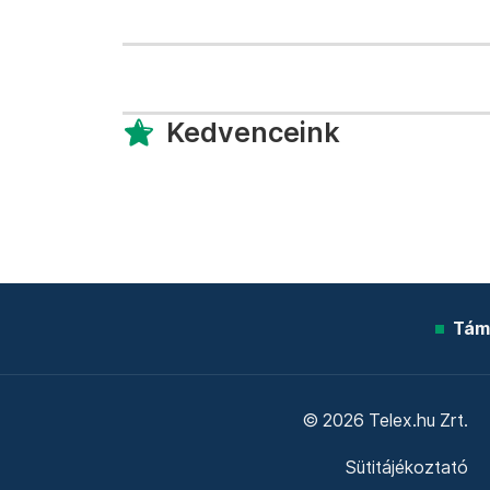
Kedvenceink
Tám
© 2026 Telex.hu Zrt.
Sütitájékoztató