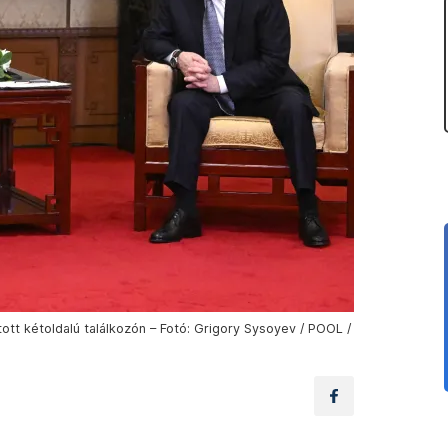
tott kétoldalú találkozón – Fotó: Grigory Sysoyev / POOL /