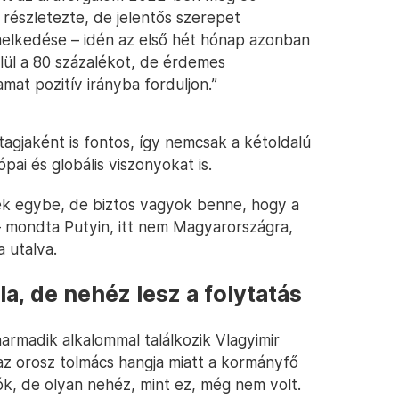
részletezte, de jelentős szerepet
melkedése – idén az első hét hónap azonban
elül a 80 százalékot, de érdemes
amat pozitív irányba forduljon.”
agjaként is fontos, így nemcsak a kétoldalú
pai és globális viszonyokat is.
k egybe, de biztos vagyok benne, hogy a
– mondta Putyin, itt nem Magyarországra,
 utalva.
la, de nehéz lesz a folytatás
armadik alkalommal találkozik Vlagyimir
az orosz tolmács hangja miatt a kormányfő
zók, de olyan nehéz, mint ez, még nem volt.