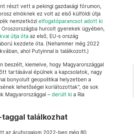
nt részt vett a pekingi gazdasági fórumon,
orosz elnöknek ez volt az első külföldi útja
szék nemzetközi
elfogatóparancsot adott ki
an Oroszországba hurcolt gyerekek ügyében,
vai útja óta
az első, EU-s ország
a háború kezdete óta. (Nehammer még 2022
kvában, ahol Putyinnal is találkozott.)
yin beszélt, kiemelve, hogy Magyarországgal
tt tartásával épülnek a kapcsolatok, nagy
ai bonyolult geopolitikai helyzetben a
ésének lehetőségei korlátozottak”, de sok
ztük Magyarországgal –
derült ki
a Ria
taggal találkozhat
zött az áruforgalom 2022-ben még 80