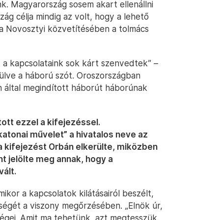
k. Magyarország sosem akart ellenállni
g célja mindig az volt, hogy a lehető
Ria Novosztyi közvetítésében a tolmács
t a kapcsolataink sok kárt szenvedtek” –
rülve a háború szót. Oroszországban
in által megindított háborút háborúnak
ott ezzel a kifejezéssel.
atonai művelet” a hivatalos neve az
 a kifejezést Orbán elkerülte, miközben
nt jelölte meg annak, hogy a
ált.
mikor a kapcsolatok kilátásairól beszélt,
égét a viszony megőrzésében. „Elnök úr,
ségei. Amit ma tehetünk, azt megtesszük.