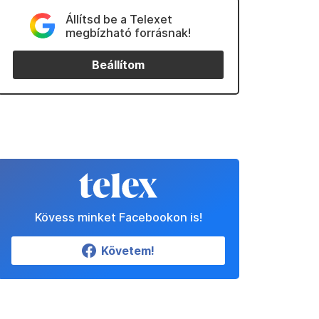
Állítsd be a Telexet
megbízható forrásnak!
Beállítom
Kövess minket Facebookon is!
Követem!