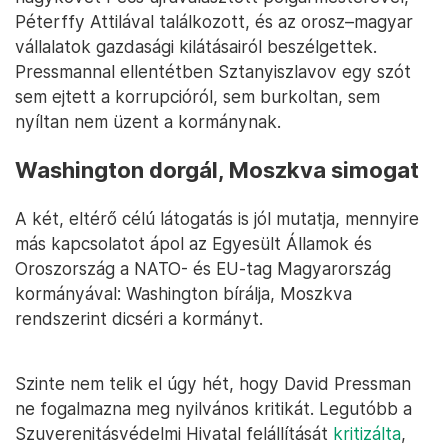
Péterffy Attilával találkozott, és az orosz–magyar
vállalatok gazdasági kilátásairól beszélgettek.
Pressmannal ellentétben Sztanyiszlavov egy szót
sem ejtett a korrupcióról, sem burkoltan, sem
nyíltan nem üzent a kormánynak.
Washington dorgál, Moszkva simogat
A két, eltérő célú látogatás is jól mutatja, mennyire
más kapcsolatot ápol az Egyesült Államok és
Oroszország a NATO- és EU-tag Magyarország
kormányával: Washington bírálja, Moszkva
rendszerint dicséri a kormányt.
Szinte nem telik el úgy hét, hogy David Pressman
ne fogalmazna meg nyilvános kritikát. Legutóbb a
Szuverenitásvédelmi Hivatal felállítását
kritizálta
,