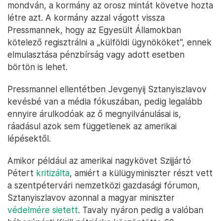
mondván, a kormány az orosz mintát követve hozta
létre azt. A kormány azzal vágott vissza
Pressmannek, hogy az Egyesült Államokban
kötelező regisztrálni a „külföldi ügynököket”, ennek
elmulasztása pénzbírság vagy adott esetben
börtön is lehet.
Pressmannel ellentétben Jevgenyij Sztanyiszlavov
kevésbé van a média fókuszában, pedig legalább
ennyire árulkodóak az ő megnyilvánulásai is,
ráadásul azok sem függetlenek az amerikai
lépésektől.
Amikor például az amerikai nagykövet Szijjártó
Pétert
kritizálta
, amiért a külügyminiszter részt vett
a szentpétervári nemzetközi gazdasági fórumon,
Sztanyiszlavov azonnal a magyar miniszter
védelmére sietett
. Tavaly nyáron pedig a valóban