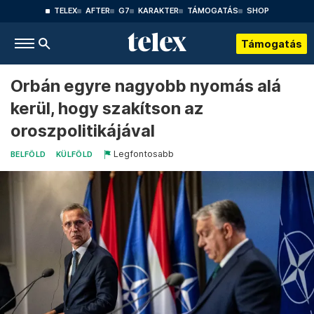
TELEX
AFTER
G7
KARAKTER
TÁMOGATÁS
SHOP
Támogatás
Orbán egyre nagyobb nyomás alá
kerül, hogy szakítson az
oroszpolitikájával
Legfontosabb
BELFÖLD
KÜLFÖLD