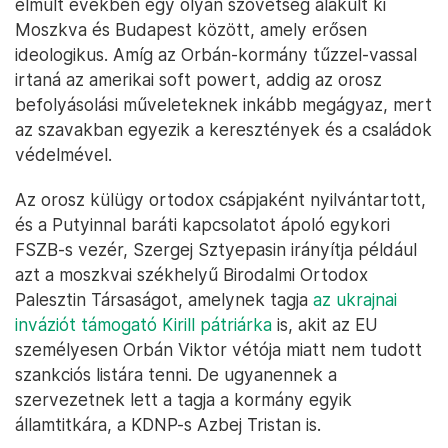
elmúlt években egy olyan szövetség alakult ki
Moszkva és Budapest között, amely erősen
ideologikus. Amíg az Orbán-kormány tűzzel-vassal
irtaná az amerikai soft powert, addig az orosz
befolyásolási műveleteknek inkább megágyaz, mert
az szavakban egyezik a keresztények és a családok
védelmével.
Az orosz külügy ortodox csápjaként nyilvántartott,
és a Putyinnal baráti kapcsolatot ápoló egykori
FSZB-s vezér, Szergej Sztyepasin irányítja például
azt a moszkvai székhelyű Birodalmi Ortodox
Palesztin Társaságot, amelynek tagja
az ukrajnai
inváziót támogató Kirill pátriárka
is, akit az EU
személyesen Orbán Viktor vétója miatt nem tudott
szankciós listára tenni. De ugyanennek a
szervezetnek lett a tagja a kormány egyik
államtitkára, a KDNP-s Azbej Tristan is.