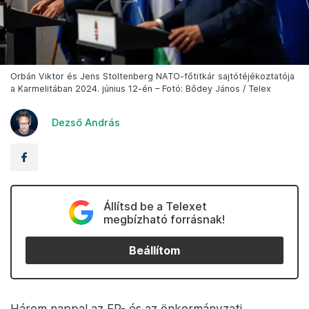
Orbán Viktor és Jens Stoltenberg NATO-főtitkár sajtótéjékoztatója
a Karmelitában 2024. június 12-én – Fotó: Bődey János / Telex
Dezső András
Állítsd be a Telexet
megbízható forrásnak!
Beállítom
Három nappal az EP- és az önkormányzati