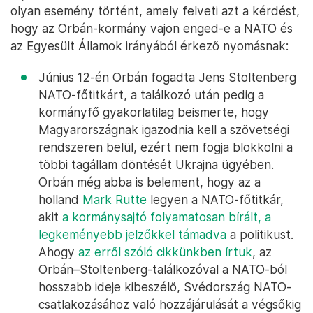
olyan esemény történt, amely felveti azt a kérdést,
hogy az Orbán-kormány vajon enged-e a NATO és
az Egyesült Államok irányából érkező nyomásnak:
Június 12-én Orbán fogadta Jens Stoltenberg
NATO-főtitkárt, a találkozó után pedig a
kormányfő gyakorlatilag beismerte, hogy
Magyarországnak igazodnia kell a szövetségi
rendszeren belül, ezért nem fogja blokkolni a
többi tagállam döntését Ukrajna ügyében.
Orbán még abba is belement, hogy az a
holland
Mark Rutte
legyen a NATO-főtitkár,
akit
a kormánysajtó folyamatosan bírált, a
legkeményebb jelzőkkel támadva
a politikust.
Ahogy
az erről szóló cikkünkben írtuk
, az
Orbán–Stoltenberg-találkozóval a NATO-ból
hosszabb ideje kibeszélő, Svédország NATO-
csatlakozásához való hozzájárulását a végsőkig