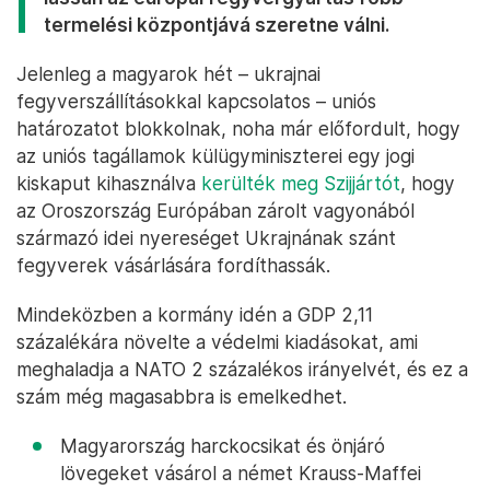
termelési központjává szeretne válni.
Jelenleg a magyarok hét – ukrajnai
fegyverszállításokkal kapcsolatos – uniós
határozatot blokkolnak, noha már előfordult, hogy
az uniós tagállamok külügyminiszterei egy jogi
kiskaput kihasználva
kerülték meg Szijjártót
, hogy
az Oroszország Európában zárolt vagyonából
származó idei nyereséget Ukrajnának szánt
fegyverek vásárlására fordíthassák.
Mindeközben a kormány idén a GDP 2,11
százalékára növelte a védelmi kiadásokat, ami
meghaladja a NATO 2 százalékos irányelvét, és ez a
szám még magasabbra is emelkedhet.
Magyarország harckocsikat és önjáró
lövegeket vásárol a német Krauss-Maffei