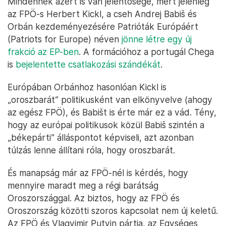
Mindennek azért is van jelentősége, mert jelenleg
az FPÖ-s Herbert Kickl, a cseh Andrej Babiš és
Orbán kezdeményezésére Patrióták Európáért
(Patriots for Europe) néven
jönne létre egy új
frakció az EP-ben
. A formációhoz a portugál Chega
is
bejelentette csatlakozási szándékát
.
Európában Orbánhoz hasonlóan Kickl is
„oroszbarát” politikusként van elkönyvelve (ahogy
az egész FPÖ), és Babišt is érte már ez a vád. Tény,
hogy az európai politikusok közül Babiš szintén a
„békepárti” álláspontot képviseli, azt azonban
túlzás lenne állítani róla, hogy oroszbarát.
És manapság már az FPÖ-nél is kérdés, hogy
mennyire maradt meg a régi barátság
Oroszországgal. Az biztos, hogy az FPÖ és
Oroszország közötti szoros kapcsolat nem új keletű.
Az FPÖ és Vlagyimir Putyin pártja, az Egységes