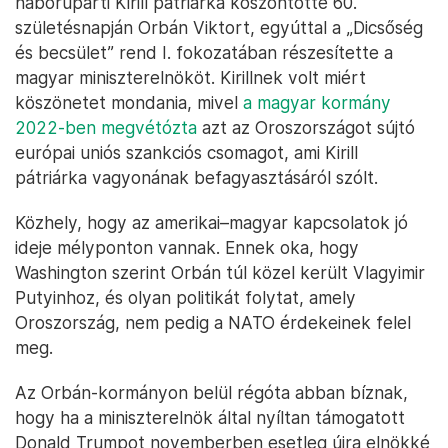
háborúpárti Kirill pátriárka köszöntötte 60.
születésnapján Orbán Viktort, egyúttal a „Dicsőség
és becsület” rend I. fokozatában részesítette a
magyar miniszterelnököt. Kirillnek volt miért
köszönetet mondania, mivel
a magyar kormány
2022-ben megvétózta
azt az Oroszországot sújtó
európai uniós szankciós csomagot, ami Kirill
pátriárka vagyonának befagyasztásáról szólt.
Közhely, hogy az amerikai–magyar kapcsolatok jó
ideje mélyponton vannak. Ennek oka, hogy
Washington szerint Orbán túl közel került Vlagyimir
Putyinhoz, és olyan politikát folytat, amely
Oroszország, nem pedig a NATO érdekeinek felel
meg.
Az Orbán-kormányon belül régóta abban bíznak,
hogy ha a miniszterelnök által nyíltan támogatott
Donald Trumpot novemberben esetleg újra elnökké