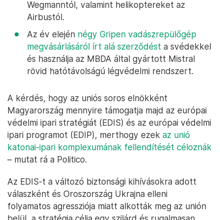
Wegmanntól, valamint helikoptereket az
Airbustól.
Az év elején
négy Gripen vadászrepülőgép
megvásárlásáról írt alá szerződést
a svédekkel
és használja az MBDA által gyártott Mistral
rövid hatótávolságú légvédelmi rendszert.
A kérdés, hogy az uniós soros elnökként
Magyarország mennyire támogatja majd az európai
védelmi ipari stratégiát (EDIS) és az európai védelmi
ipari programot (EDIP), merthogy ezek
az unió
katonai-ipari komplexumának fellendítését céloznák
– mutat rá a Politico.
Az EDIS-t a változó biztonsági kihívásokra adott
válaszként és Oroszország Ukrajna elleni
folyamatos agressziója miatt alkották meg az unión
belül, a stratégia célja egy szilárd és rugalmasan