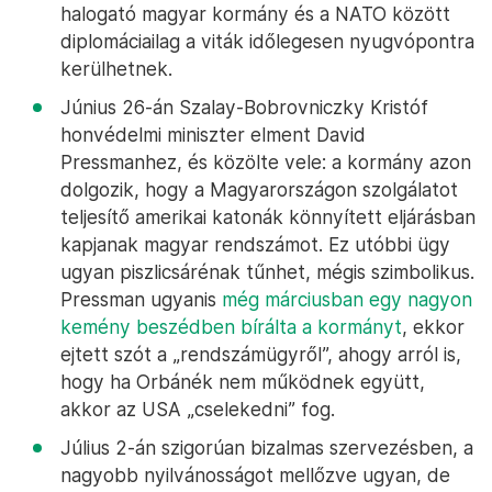
halogató magyar kormány és a NATO között
diplomáciailag a viták időlegesen nyugvópontra
kerülhetnek.
Június 26-án Szalay-Bobrovniczky Kristóf
honvédelmi miniszter elment David
Pressmanhez, és közölte vele: a kormány azon
dolgozik, hogy a Magyarországon szolgálatot
teljesítő amerikai katonák könnyített eljárásban
kapjanak magyar rendszámot. Ez utóbbi ügy
ugyan piszlicsárénak tűnhet, mégis szimbolikus.
Pressman ugyanis
még márciusban egy nagyon
kemény beszédben bírálta a kormányt
, ekkor
ejtett szót a „rendszámügyről”, ahogy arról is,
hogy ha Orbánék nem működnek együtt,
akkor az USA „cselekedni” fog.
Július 2-án szigorúan bizalmas szervezésben, a
nagyobb nyilvánosságot mellőzve ugyan, de