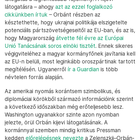
látogatásra – ahogy
azt az ezzel foglalkozó
cikkünkben írtuk
– Orbánt részben az
késztethette, hogy ukrajnai politikája elszigetelte
potenciális pártszövetségeseitől az EU-ban, és az is,
hogy Magyarország
átvette fél évre az Európai
Unió Tanácsának soros elnöki tisztét
. Ennek sikeres
végigviteléhez a magyar kormányfőnek javítania kell
az EU-n belüli, most leginkább oroszpártinak tartott
megítélésén. Ugyanerről
ír a Guardian
is több
névtelen forrás alapján.
Az amerikai nyomás korántsem szimbolikus, és
diplomáciai körökből származó információink szerint
a következő időszakban még erőteljesebb lesz.
Washington ugyanakkor szinte azon nyomban
jelezte, örül Orbán kijevi látogatásának. A
kormánnyal szemben mindig kritikus Pressman
kedden
előrelépésnek nevezte
a Zelenszkij–Orbán-