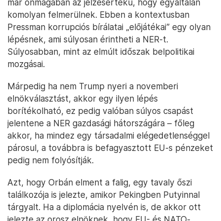
már önmagában az jelzésértékű, hogy egyáltalán
komolyan felmerülnek. Ebben a kontextusban
Pressman korrupciós bírálatai „előjátékai” egy olyan
lépésnek, ami súlyosan érintheti a NER-t.
Súlyosabban, mint az elmúlt időszak belpolitikai
mozgásai.
Márpedig ha nem Trump nyeri a novemberi
elnökválasztást, akkor egy ilyen lépés
borítékolható, ez pedig valóban súlyos csapást
jelentene a NER gazdasági hátországára – főleg
akkor, ha mindez egy társadalmi elégedetlenséggel
párosul, a továbbra is befagyasztott EU-s pénzeket
pedig nem folyósítják.
Azt, hogy Orbán elment a falig, egy tavaly őszi
találkozója is jelezte, amikor Pekingben Putyinnal
tárgyalt. Ha a diplomácia nyelvén is, de akkor ott
jelezte az orosz elnöknek, hogy EU- és NATO-