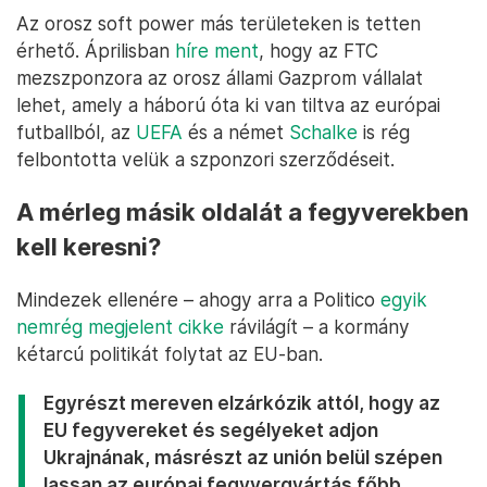
Az orosz soft power más területeken is tetten
érhető. Áprilisban
híre ment
, hogy az FTC
mezszponzora az orosz állami Gazprom vállalat
lehet, amely a háború óta ki van tiltva az európai
futballból, az
UEFA
és a német
Schalke
is rég
felbontotta velük a szponzori szerződéseit.
A mérleg másik oldalát a fegyverekben
kell keresni?
Mindezek ellenére – ahogy arra a Politico
egyik
nemrég megjelent cikke
rávilágít – a kormány
kétarcú politikát folytat az EU-ban.
Egyrészt mereven elzárkózik attól, hogy az
EU fegyvereket és segélyeket adjon
Ukrajnának, másrészt az unión belül szépen
lassan az európai fegyvergyártás főbb