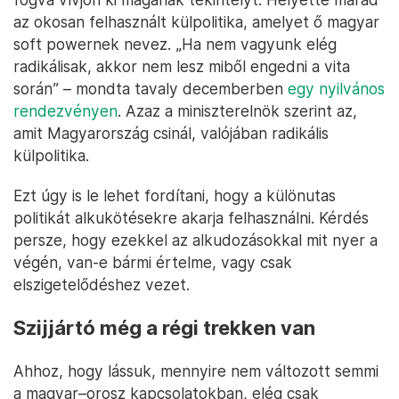
az okosan felhasznált külpolitika, amelyet ő magyar
soft powernek nevez. „Ha nem vagyunk elég
radikálisak, akkor nem lesz miből engedni a vita
során” – mondta tavaly decemberben
egy nyilvános
rendezvényen
. Azaz a miniszterelnök szerint az,
amit Magyarország csinál, valójában radikális
külpolitika.
Ezt úgy is le lehet fordítani, hogy a különutas
politikát alkukötésekre akarja felhasználni. Kérdés
persze, hogy ezekkel az alkudozásokkal mit nyer a
végén, van-e bármi értelme, vagy csak
elszigetelődéshez vezet.
Szijjártó még a régi trekken van
Ahhoz, hogy lássuk, mennyire nem változott semmi
a magyar–orosz kapcsolatokban, elég csak