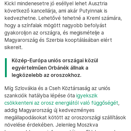
Kickl mindenesetre jó eséllyel lehet Ausztria
következő kancellárja, ami akár Putyinnak is
kedvezhetne. Lehetővé tehetné a Kreml számára,
hogy a színfalak mögött nagyobb befolyást
gyakoroljon az országra, és megismételje a
Magyarország és Szerbia kooptálásában elért
sikereit.
Közép-Európa uniós országai közül
egyértelműen Orbánék állnak a
legközelebb az oroszokhoz.
Míg Szlovákia és a Cseh Köztársaság az uniós
szankciók hatályba lépése óta
igyekszik
csökkenteni az orosz energiától való függőségét
,
addig Magyarország új kedvezményes
megállapodásokat kötött az oroszországi szállítások
növelése érdekében. Jelenleg Moszkva