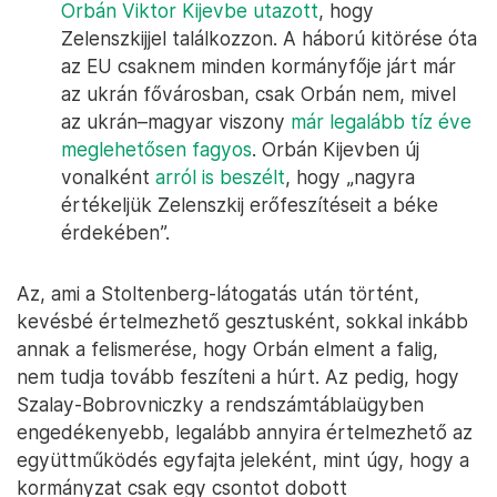
Orbán Viktor Kijevbe utazott
, hogy
Zelenszkijjel találkozzon. A háború kitörése óta
az EU csaknem minden kormányfője járt már
az ukrán fővárosban, csak Orbán nem, mivel
az ukrán–magyar viszony
már legalább tíz éve
meglehetősen fagyos
. Orbán Kijevben új
vonalként
arról is beszélt
, hogy „nagyra
értékeljük Zelenszkij erőfeszítéseit a béke
érdekében”.
Az, ami a Stoltenberg-látogatás után történt,
kevésbé értelmezhető gesztusként, sokkal inkább
annak a felismerése, hogy Orbán elment a falig,
nem tudja tovább feszíteni a húrt. Az pedig, hogy
Szalay-Bobrovniczky a rendszámtáblaügyben
engedékenyebb, legalább annyira értelmezhető az
együttműködés egyfajta jeleként, mint úgy, hogy a
kormányzat csak egy csontot dobott