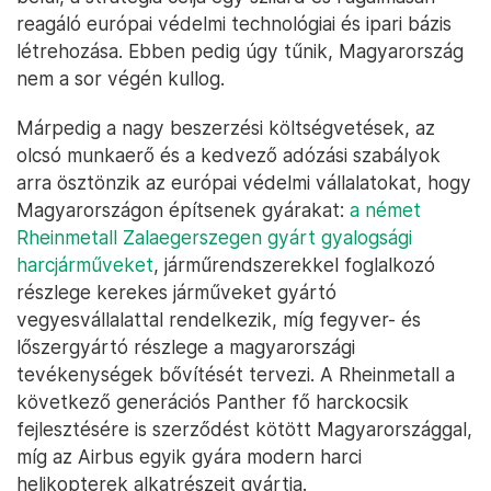
reagáló európai védelmi technológiai és ipari bázis
létrehozása. Ebben pedig úgy tűnik, Magyarország
nem a sor végén kullog.
Márpedig a nagy beszerzési költségvetések, az
olcsó munkaerő és a kedvező adózási szabályok
arra ösztönzik az európai védelmi vállalatokat, hogy
Magyarországon építsenek gyárakat:
a német
Rheinmetall Zalaegerszegen gyárt gyalogsági
harcjárműveket
, járműrendszerekkel foglalkozó
részlege kerekes járműveket gyártó
vegyesvállalattal rendelkezik, míg fegyver- és
lőszergyártó részlege a magyarországi
tevékenységek bővítését tervezi. A Rheinmetall a
következő generációs Panther fő harckocsik
fejlesztésére is szerződést kötött Magyarországgal,
míg az Airbus egyik gyára modern harci
helikopterek alkatrészeit gyártja.