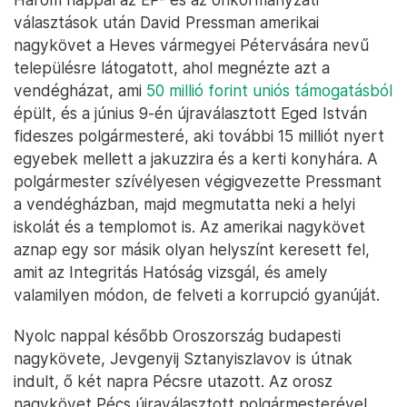
választások után David Pressman amerikai
nagykövet a Heves vármegyei Pétervására nevű
településre látogatott, ahol megnézte azt a
vendégházat, ami
50 millió forint uniós támogatásból
épült, és a június 9-én újraválasztott Eged István
fideszes polgármesteré, aki további 15 milliót nyert
egyebek mellett a jakuzzira és a kerti konyhára. A
polgármester szívélyesen végigvezette Pressmant
a vendégházban, majd megmutatta neki a helyi
iskolát és a templomot is. Az amerikai nagykövet
aznap egy sor másik olyan helyszínt keresett fel,
amit az Integritás Hatóság vizsgál, és amely
valamilyen módon, de felveti a korrupció gyanúját.
Nyolc nappal később Oroszország budapesti
nagykövete, Jevgenyij Sztanyiszlavov is útnak
indult, ő két napra Pécsre utazott. Az orosz
nagykövet Pécs újraválasztott polgármesterével,