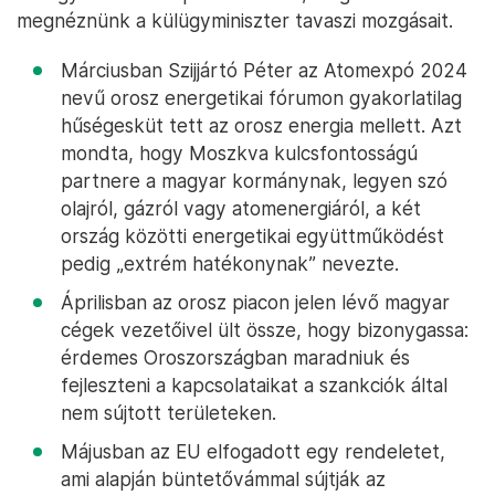
megnéznünk a külügyminiszter tavaszi mozgásait.
Márciusban Szijjártó Péter az Atomexpó 2024
nevű orosz energetikai fórumon gyakorlatilag
hűségesküt tett az orosz energia mellett. Azt
mondta, hogy Moszkva kulcsfontosságú
partnere a magyar kormánynak, legyen szó
olajról, gázról vagy atomenergiáról, a két
ország közötti energetikai együttműködést
pedig „extrém hatékonynak” nevezte.
Áprilisban az orosz piacon jelen lévő magyar
cégek vezetőivel ült össze, hogy bizonygassa:
érdemes Oroszországban maradniuk és
fejleszteni a kapcsolataikat a szankciók által
nem sújtott területeken.
Májusban az EU elfogadott egy rendeletet,
ami alapján büntetővámmal sújtják az