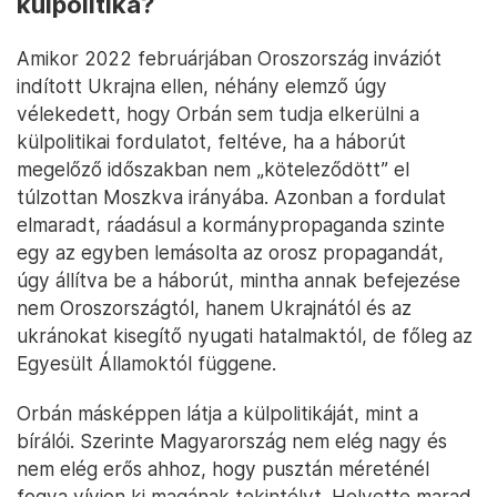
külpolitika?
Amikor 2022 februárjában Oroszország inváziót
indított Ukrajna ellen, néhány elemző úgy
vélekedett, hogy Orbán sem tudja elkerülni a
külpolitikai fordulatot, feltéve, ha a háborút
megelőző időszakban nem „köteleződött” el
túlzottan Moszkva irányába. Azonban a fordulat
elmaradt, ráadásul a kormánypropaganda szinte
egy az egyben lemásolta az orosz propagandát,
úgy állítva be a háborút, mintha annak befejezése
nem Oroszországtól, hanem Ukrajnától és az
ukránokat kisegítő nyugati hatalmaktól, de főleg az
Egyesült Államoktól függene.
Orbán másképpen látja a külpolitikáját, mint a
bírálói. Szerinte Magyarország nem elég nagy és
nem elég erős ahhoz, hogy pusztán méreténél
fogva vívjon ki magának tekintélyt. Helyette marad