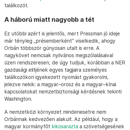
találkozót.
A háború miatt nagyobb a tét
Ez utóbbi azért is jelentős, mert Pressman jó ideje
már tényleg „présemberként” viselkedik, ahogy
Orbán többször gúnyosan utalt is erre. A
nagykövet nemcsak nyilvános megszólalásaival
üzen rendszeresen, de úgy tudjuk, korábban a NER
gazdasági elitjének egyes tagjaira személyes
találkozókon igyekezett nyomást gyakorolni,
jelezve nekik: a magyar–orosz és a magyar–kínai
kapcsolatokat nemzetbiztonsági kérdésnek tekinti
Washington.
A nemzetközi környezet mindenesetre nem
Orbánnak kedvezően alakult. Az például, hogy a
magyar kormányfőt
kikosarazta
a szövetségesének