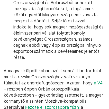
Oroszországból és Belaruszból behozott
mezőgazdasági termékeket, a tagállamok
közül egyedül Magyarország nem szavazta
meg ezt a döntést. Szijjártó ezt azzal
indokolta, hogy sok magyar mezőgazdasági és
élelmiszeripari vállalat folytat komoly
tevékenységet Oroszországban, számos
cégnek ebből vagy épp az országba irányuló
exportból származik a bevételeinek jelentős
része.
A magyar külpolitikában azért sem állt be fordulat,
mert a rezsim Oroszországhoz való viszonya
túlmutat az energiafüggőségen. Azután, hogy
a V4
– részben éppen Orbán oroszpolitikája
következtében – gyakorlatilag szétesett, a magyar
kormányfő a szintén Moszkva-kompatibilis
Szerbiával
kezdte el szorosabbra fűzni
a