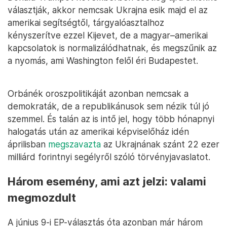
választják, akkor nemcsak Ukrajna esik majd el az
amerikai segítségtől, tárgyalóasztalhoz
kényszerítve ezzel Kijevet, de a magyar–amerikai
kapcsolatok is normalizálódhatnak, és megszűnik az
a nyomás, ami Washington felől éri Budapestet.
Orbánék oroszpolitikáját azonban nemcsak a
demokraták, de a republikánusok sem nézik túl jó
szemmel. És talán az is intő jel, hogy több hónapnyi
halogatás után az amerikai képviselőház idén
áprilisban
megszavazta
az Ukrajnának szánt 22 ezer
milliárd forintnyi segélyről szóló törvényjavaslatot.
Három esemény, ami azt jelzi: valami
megmozdult
A június 9-i EP-választás óta azonban már három