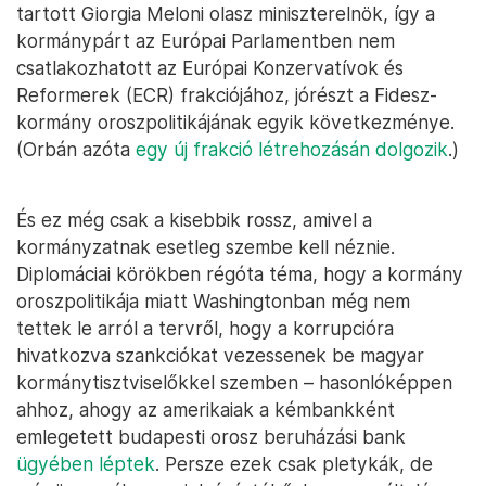
tartott Giorgia Meloni olasz miniszterelnök, így a
kormánypárt az Európai Parlamentben nem
csatlakozhatott az Európai Konzervatívok és
Reformerek (ECR) frakciójához, jórészt a Fidesz-
kormány oroszpolitikájának egyik következménye.
(Orbán azóta
egy új frakció létrehozásán dolgozik
.)
És ez még csak a kisebbik rossz, amivel a
kormányzatnak esetleg szembe kell néznie.
Diplomáciai körökben régóta téma, hogy a kormány
oroszpolitikája miatt Washingtonban még nem
tettek le arról a tervről, hogy a korrupcióra
hivatkozva szankciókat vezessenek be magyar
kormánytisztviselőkkel szemben – hasonlóképpen
ahhoz, ahogy az amerikaiak a kémbankként
emlegetett budapesti orosz beruházási bank
ügyében léptek
. Persze ezek csak pletykák, de