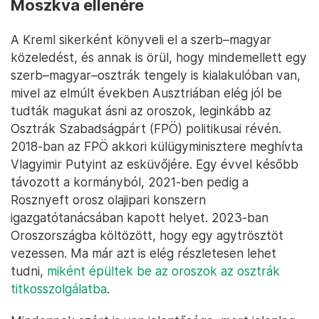
Moszkva ellenére
A Kreml sikerként könyveli el a szerb–magyar
közeledést, és annak is örül, hogy mindemellett egy
szerb–magyar–osztrák tengely is kialakulóban van,
mivel az elmúlt években Ausztriában elég jól be
tudták magukat ásni az oroszok, leginkább az
Osztrák Szabadságpárt (FPÖ) politikusai révén.
2018-ban az FPÖ akkori külügyminisztere meghívta
Vlagyimir Putyint az esküvőjére. Egy évvel később
távozott a kormányból, 2021-ben pedig a
Rosznyeft orosz olajipari konszern
igazgatótanácsában kapott helyet. 2023-ban
Oroszországba költözött, hogy egy agytrösztöt
vezessen. Ma már azt is elég részletesen lehet
tudni,
miként épültek be az oroszok az osztrák
titkosszolgálatba
.