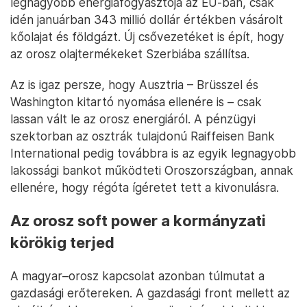
legnagyobb energiafogyasztója az EU-ban, csak
idén januárban 343 millió dollár értékben vásárolt
kőolajat és földgázt. Új csővezetéket is épít, hogy
az orosz olajtermékeket Szerbiába szállítsa.
Az is igaz persze, hogy Ausztria – Brüsszel és
Washington kitartó nyomása ellenére is – csak
lassan vált le az orosz energiáról. A pénzügyi
szektorban az osztrák tulajdonú Raiffeisen Bank
International pedig továbbra is az egyik legnagyobb
lakossági bankot működteti Oroszországban, annak
ellenére, hogy régóta ígéretet tett a kivonulásra.
Az orosz soft power a kormányzati
körökig terjed
A magyar–orosz kapcsolat azonban túlmutat a
gazdasági erőtereken. A gazdasági front mellett az