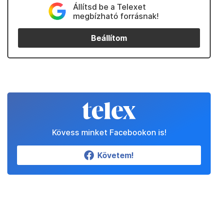
Állítsd be a Telexet
megbízható forrásnak!
Beállítom
Kövess minket Facebookon is!
Követem!