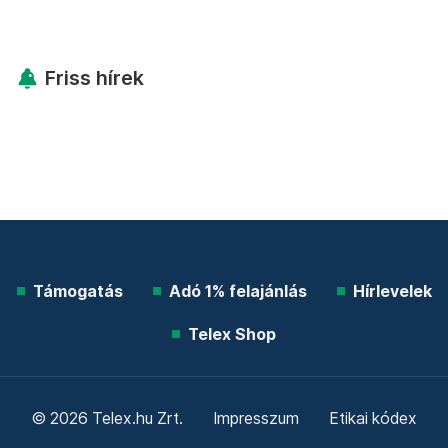
Friss hírek
Támogatás
Adó 1% felajánlás
Hírlevelek
Telex Shop
© 2026 Telex.hu Zrt.
Impresszum
Etikai kódex