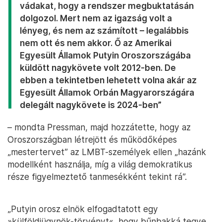
vádakat, hogy a rendszer megbuktatásán
dolgozol. Mert nem az igazság volt a
lényeg, és nem az számított – legalábbis
nem ott és nem akkor. Ő az Amerikai
Egyesült Államok Putyin Oroszországába
küldött nagykövete volt 2012-ben. De
ebben a tekintetben lehetett volna akár az
Egyesült Államok Orbán Magyarországára
delegált nagykövete is 2024-ben”
– mondta Pressman, majd hozzátette, hogy az
Oroszországban létrejött és működőképes
„mestertervet” az LMBT-személyek ellen „hazánk
modellként használja, míg a világ demokratikus
része figyelmeztető tanmesékként tekint rá”.
„Putyin orosz elnök elfogadtatott egy
»külföldiügynök-törvényt«, hogy bűnbakká tegye,