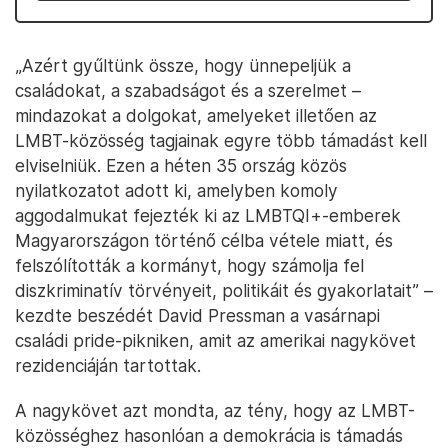
„Azért gyűltünk össze, hogy ünnepeljük a
családokat, a szabadságot és a szerelmet –
mindazokat a dolgokat, amelyeket illetően az
LMBT-közösség tagjainak egyre több támadást kell
elviselniük. Ezen a héten 35 ország közös
nyilatkozatot adott ki, amelyben komoly
aggodalmukat fejezték ki az LMBTQI+-emberek
Magyarországon történő célba vétele miatt, és
felszólították a kormányt, hogy számolja fel
diszkriminatív törvényeit, politikáit és gyakorlatait” –
kezdte beszédét David Pressman a vasárnapi
családi pride-pikniken, amit az amerikai nagykövet
rezidenciáján tartottak.
A nagykövet azt mondta, az tény, hogy az LMBT-
közösséghez hasonlóan a demokrácia is támadás