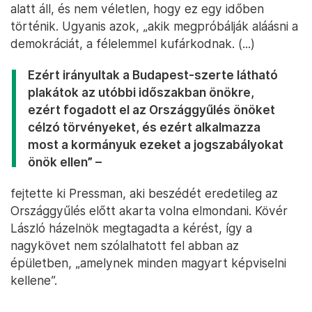
alatt áll, és nem véletlen, hogy ez egy időben
történik. Ugyanis azok, „akik megpróbálják aláásni a
demokráciát, a félelemmel kufárkodnak. (...)
Ezért irányultak a Budapest-szerte látható
plakátok az utóbbi időszakban önökre,
ezért fogadott el az Országgyűlés önöket
célzó törvényeket, és ezért alkalmazza
most a kormányuk ezeket a jogszabályokat
önök ellen” –
fejtette ki Pressman, aki beszédét eredetileg az
Országgyűlés előtt akarta volna elmondani. Kövér
László házelnök megtagadta a kérést, így a
nagykövet nem szólalhatott fel abban az
épületben, „amelynek minden magyart képviselni
kellene”.