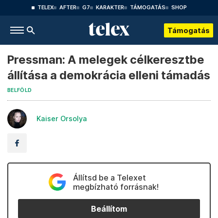
TELEX
AFTER
G7
KARAKTER
TÁMOGATÁS
SHOP
Támogatás
Pressman: A melegek célkeresztbe
állítása a demokrácia elleni támadás
BELFÖLD
Kaiser Orsolya
Állítsd be a Telexet
megbízható forrásnak!
Beállítom