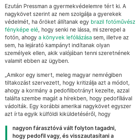
Ezután Pressman a gyermekvédelemre tért ki. A
nagykövet szerint az nem szolgálja a gyerekek
védelmét, ha őröket állítanak egy
brazil fotóművész
fényképe elé
, hogy senki ne lássa, mi szerepel a
fotón, ahogy
a könyvek lefóliázása
sem, illetve az
sem, ha lejárató kampányt indítanak olyan
személyek ellen, akik valójában tenni szeretnének
valamit ebben az ügyben.
„Amikor egy ismert, meleg magyar nemrégiben
tiltakozást szervezett, hogy kritizálja azt a módot,
ahogy a kormány a pedofilbotrányt kezelte, azzal
találta szembe magát a hírekben, hogy pedofíliával
vádolták. Egy korábbi amerikai nagykövet egyszer
azt írta egyik külföldi kiküldetéséről, hogy
nagyon fárasztóvá vált folyton tagadni,
hogy pedofil vagy, és visszautasítani a