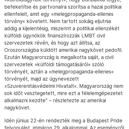
befeketítse és partvonalra szorítsa a hazai politikai
ellenfeleit, amit egy »melegpropaganda-ellenes
törvény« követett. Nem tartott sokáig eljutnia
addig a kijelentésig, miszerint a politikai ellenzékét
külföldi ügynökök finanszírozzák LMBT civil
szervezetek révén, és hogy azt állítsa, az
Oroszországba küldött amerikai nagykövet pedofil.
Ezután Magyarország is megalkotta saját, a civil
szervezetek »külföldi támogatásáról« szóló
törvényét, aztán a »melegpropaganda-ellenes«
törvényét, majd az úgynevezett
»Szuverenitásvédelmi Hivatalt«. Magyarország nem
sok időt vesztegetett, mire ezt a félelemgépezetet
alkalmazni kezdte” – részletezte az amerikai
nagykövet.
Idén június 22-én rendezték meg a Budapest Pride
felvonulást, immáron 29. alkalommal. Az eseményről