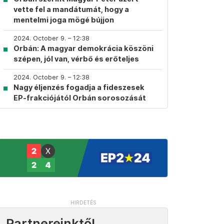
vette fel a mandátumát, hogy a
mentelmi joga mögé bújjon
2024. October 9. – 12:38
Orbán: A magyar demokrácia köszöni
szépen, jól van, vérbő és erőteljes
2024. October 9. – 12:38
Nagy éljenzés fogadja a fideszesek
EP-frakciójától Orbán sorosozását
Partnereinktől