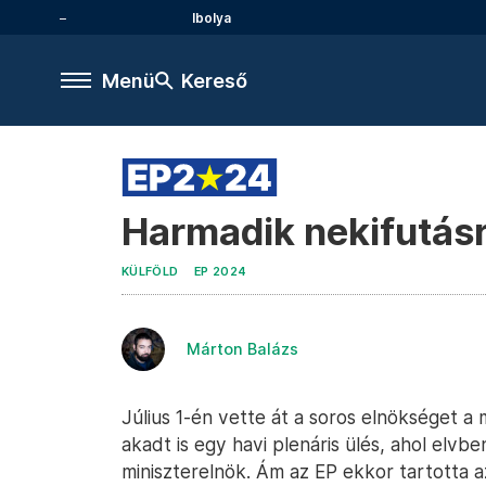
Ibolya
Menü
Kereső
Harmadik nekifutásr
KÜLFÖLD
EP 2024
Márton Balázs
Július 1-én vette át a soros elnökséget 
akadt is egy havi plenáris ülés, ahol elvb
miniszterelnök. Ám az EP ekkor tartotta 