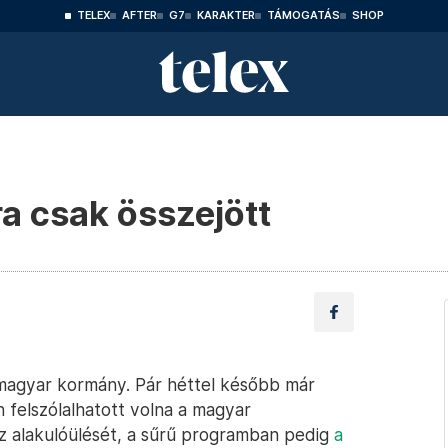
TELEX
AFTER
G7
KARAKTER
TÁMOGATÁS
SHOP
a csak összejött
a magyar kormány. Pár héttel később már
en felszólalhatott volna a magyar
az alakulóülését, a sűrű programban pedig
a