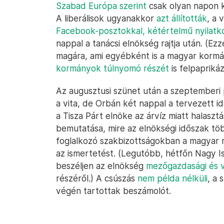
Szabad Európa szerint
csak olyan napon k
A liberálisok ugyanakkor
azt állították
, a 
Facebook-posztokkal, kétértelmű nyilatk
nappal a tanácsi elnökség rajtja után. (E
magára, ami egyébként is a magyar kormá
kormányok túlnyomó részét
is felpaprikáz
Az augusztusi szünet után a szeptemberi 
a vita, de Orbán két nappal a tervezett i
a Tisza Párt elnöke az árvíz miatt halaszt
bemutatása, mire az elnökségi időszak töb
foglalkozó szakbizottságokban a magyar 
az ismertetést. (Legutóbb, hétfőn Nagy Is
beszéljen az elnökség
mezőgazdasági és v
részéről.) A csúszás
nem példa nélküli
, a
végén tartottak beszámolót.