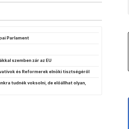
ópai Parlament
atákkal szemben zár az EU
vatívok és Reformerek elnöki tisztségéről
ra tudnék voksolni, de előállhat olyan,