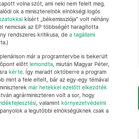
apott volna szót, ami neki nem felelt meg.
valódi ok a miniszterelnök elnökségi logós
ozatokkal
kísért „békemissziója” volt néhány
zzel nemcsak az EP többségét haragította
ny rendszeres kritikusa, de
a tagállami
ta.)
plenárison már a programtervbe is bekerült
dőpont előtt
lemondta
, miután Magyar Péter,
ásra
kérte
. Így maradt októberre a program
b mint a fele eltelt, bár az egy-egy témával
miniszterek
már hetekkel ezelőtt elkezdték
tván agrárminiszteren volt a sor, hogy
idékfejlesztési
, valamint
környezetvédelmi
 spanyolok a legutóbbi elnökségüknek csak a