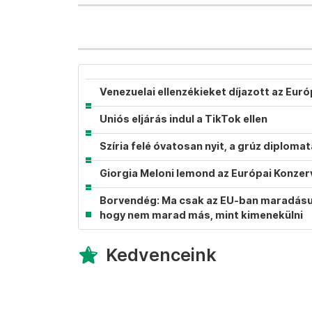
Venezuelai ellenzékieket díjazott az Eur
Uniós eljárás indul a TikTok ellen
Szíria felé óvatosan nyit, a grúz diplom
Giorgia Meloni lemond az Európai Konzer
Borvendég: Ma csak az EU-ban maradásunk
hogy nem marad más, mint kimenekülni
Kedvenceink