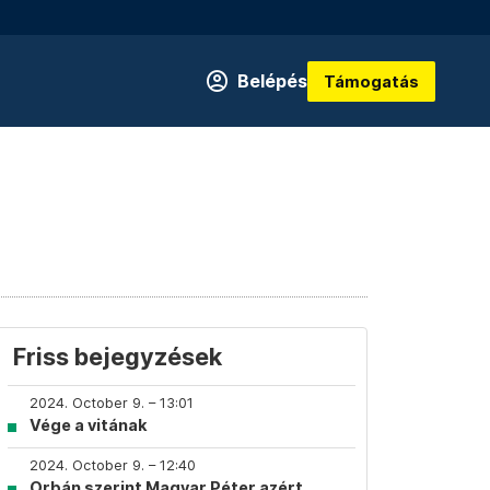
Belépés
Támogatás
Friss bejegyzések
2024. October 9. – 13:01
Vége a vitának
2024. October 9. – 12:40
Orbán szerint Magyar Péter azért