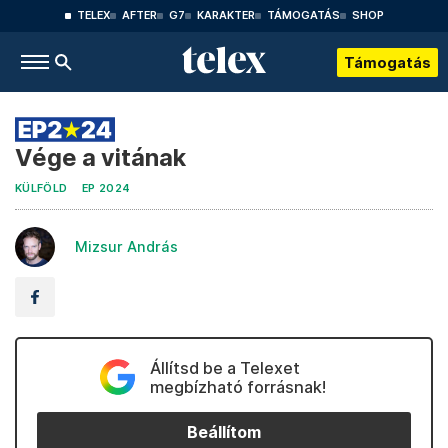
TELEX
AFTER
G7
KARAKTER
TÁMOGATÁS
SHOP
Támogatás
Vége a vitának
KÜLFÖLD
EP 2024
Mizsur András
Állítsd be a Telexet
megbízható forrásnak!
Beállítom