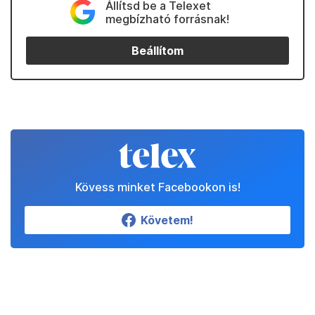
Állítsd be a Telexet
megbízható forrásnak!
Beállítom
Kövess minket Facebookon is!
Követem!