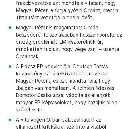
frakcióvezetője azt mondta a vitában, hogy
Magyar Péter le fogja győzni Orbánt, mert a
Tisza Párt vezetője jelenti a jövőt.
Magyar Péter is reagálhatott Orbán
beszédére, felszólalásában hosszan sorolta az
ország problémáit. „Miniszterelnök úr,
mindketten tudjuk, hogy vége van” – üzente
Orbánnak.
A Fidesz EP-képviselője, Deutsch Tamás
köztörvényes bűnelkövetőnek nevezte
Magyar Pétert, és azt mondta róla, hogy
„bajban van mentálisan”. A szintén fideszes
Dömötör Csaba azzal vádolta az ellenzéki
magyar EP-képviselőket, hogy hazájuk ellen
szólaltak fel.
A vita végén Orbán válaszolhatott az
elhangzott kritikákra, szerinte a vitából