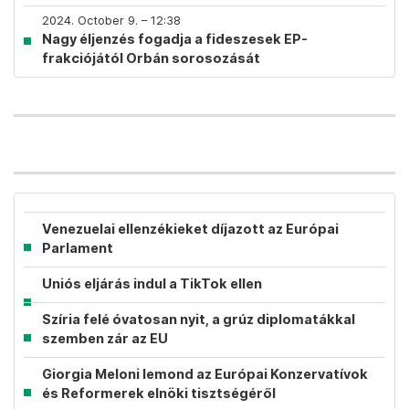
2024. October 9. – 12:38
Nagy éljenzés fogadja a fideszesek EP-
frakciójától Orbán sorosozását
Venezuelai ellenzékieket díjazott az Európai
Parlament
Uniós eljárás indul a TikTok ellen
Szíria felé óvatosan nyit, a grúz diplomatákkal
szemben zár az EU
Giorgia Meloni lemond az Európai Konzervatívok
és Reformerek elnöki tisztségéről