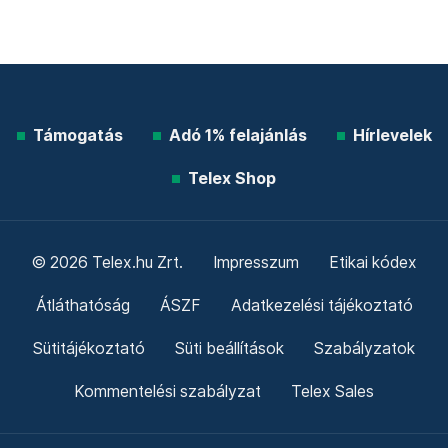
Támogatás
Adó 1% felajánlás
Hírlevelek
Telex Shop
© 2026 Telex.hu Zrt.
Impresszum
Etikai kódex
Átláthatóság
ÁSZF
Adatkezelési tájékoztató
Sütitájékoztató
Süti beállítások
Szabályzatok
Kommentelési szabályzat
Telex Sales