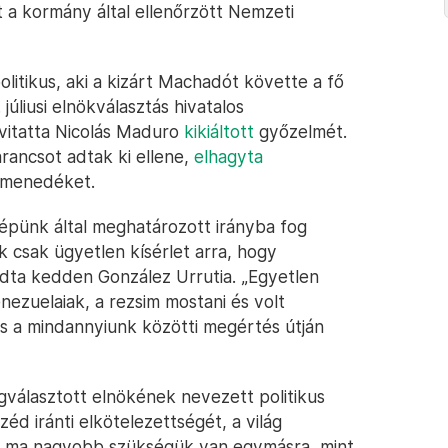
t a kormány által ellenőrzött Nemzeti
itikus, aki a kizárt Machadót követte a fő
 júliusi elnökválasztás hivatalos
 vitatta Nicolás Maduro
kikiáltott
győzelmét.
ancsot adtak ki ellene,
elhagyta
 menedéket.
épünk által meghatározott irányba fog
k csak ügyetlen kísérlet arra, hogy
ndta kedden González Urrutia. „Egyetlen
nezuelaiak, a rezsim mostani és volt
és a mindannyiunk közötti megértés útján
választott elnökének nevezett politikus
zéd iránti elkötelezettségét, a világ
k „ma nagyobb szükségük van egymásra, mint