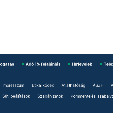
ogatás
Adó 1% felajánlás
Hírlevelek
Tele
Impresszum
Etikai kódex
Átláthatóság
ÁSZF
A
Süti beállítások
Szabályzatok
Kommentelési szabály