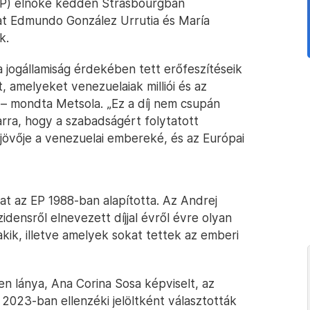
EP) elnöke kedden Strasbourgban
jat Edmundo González Urrutia és María
k.
 jogállamiság érdekében tett erőfeszítéseik
, amelyeket venezuelaiak milliói és az
 – mondta Metsola. „Ez a díj nem csupán
rra, hogy a szabadságért folytatott
jövője a venezuelai embereké, és az Európai
at az EP 1988-ban alapította. Az Andrej
zidensről elnevezett díjjal évről évre olyan
kik, illetve amelyek sokat tettek az emberi
n lánya, Ana Corina Sosa képviselt, az
023-ban ellenzéki jelöltként választották