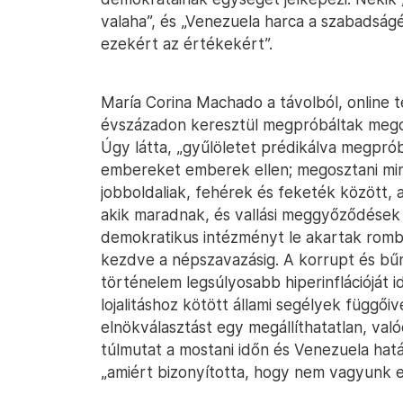
valaha”, és „Venezuela harca a szabadságé
ezekért az értékekért”.
María Corina Machado a távolból, online t
évszázadon keresztül megpróbáltak megosz
Úgy látta, „gyűlöletet prédikálva megprób
embereket emberek ellen; megosztani min
jobboldaliak, fehérek és feketék között, 
akik maradnak, és vallási meggyőződések 
demokratikus intézményt le akartak rombol
kezdve a népszavazásig. A korrupt és bűn
történelem legsúlyosabb hiperinflációját idé
lojalitáshoz kötött állami segélyek függőivé
elnökválasztást egy megállíthatatlan, val
túlmutat a mostani időn és Venezuela hat
„amiért bizonyította, hogy nem vagyunk e