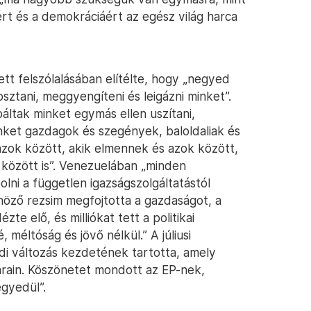
rt és a demokráciáért az egész világ harca
ett felszólalásában elítélte, hogy „negyed
tani, meggyengíteni és leigázni minket”.
áltak minket egymás ellen uszítani,
ket gazdagok és szegények, baloldaliak és
azok között, akik elmennek és azok között,
között is”. Venezuelában „minden
ni a független igazságszolgáltatástól
öző rezsim megfojtotta a gazdaságot, a
zte elő, és milliókat tett a politikai
, méltóság és jövő nélkül.” A júliusi
ódi változás kezdetének tartotta, amely
árain. Köszönetet mondott az EP-nek,
gyedül”.