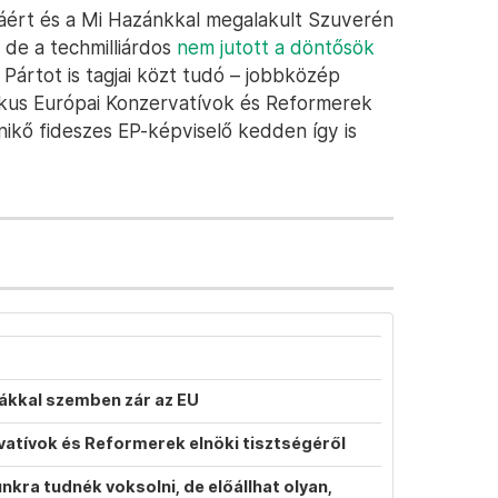
páért és a Mi Hazánkkal megalakult Szuverén
 de a techmilliárdos
nem jutott a döntősök
a Pártot is tagjai közt tudó – jobbközép
ikus Európai Konzervatívok és Reformerek
nikő fideszes EP-képviselő kedden így is
atákkal szemben zár az EU
vatívok és Reformerek elnöki tisztségéről
ra tudnék voksolni, de előállhat olyan,