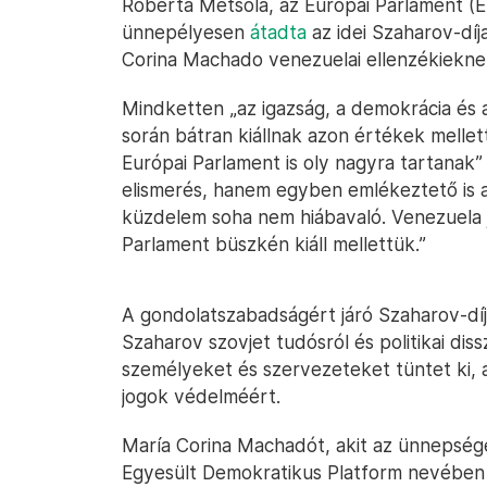
Roberta Metsola, az Európai Parlament (
ünnepélyesen
átadta
az idei Szaharov-dí
Corina Machado venezuelai ellenzékiekne
Mindketten „az igazság, a demokrácia és a
során bátran kiállnak azon értékek mellett
Európai Parlament is oly nagyra tartanak”
elismerés, hanem egyben emlékeztető is a
küzdelem soha nem hiábavaló. Venezuela 
Parlament büszkén kiáll mellettük.”
A gondolatszabadságért járó Szaharov-díj
Szaharov szovjet tudósról és politikai diss
személyeket és szervezeteket tüntet ki, a
jogok védelméért.
María Corina Machadót, akit az ünnepsége
Egyesült Demokratikus Platform nevében 2