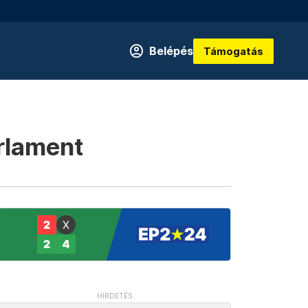
Belépés
Támogatás
arlament