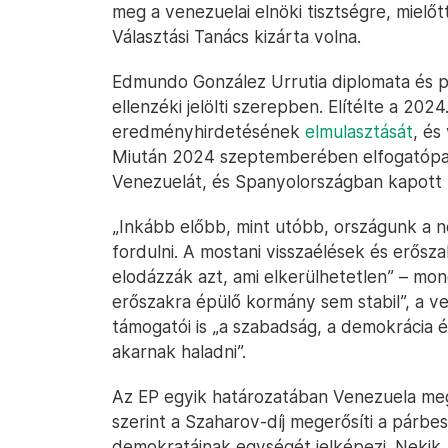
meg a venezuelai elnöki tisztségre, mielőt
Választási Tanács kizárta volna.
Edmundo González Urrutia diplomata és pol
ellenzéki jelölti szerepben. Elítélte a 2024.
eredményhirdetésének
elmulasztását
, és
Miután 2024 szeptemberében elfogatópar
Venezuelát, és Spanyolországban kapott
„Inkább előbb, mint utóbb, országunk a n
fordulni. A mostani visszaélések és erősza
elodázzák azt, ami elkerülhetetlen” – mo
erőszakra épülő kormány sem stabil”, a ve
támogatói is „a szabadság, a demokrácia 
akarnak haladni”.
Az EP egyik határozatában Venezuela meg
szerint a Szaharov-díj megerősíti a párbes
demokratáinak egységét jelképezi. Neki