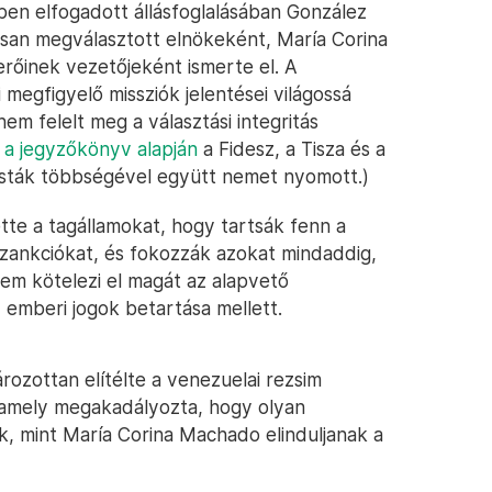
n elfogadott állásfoglalásában González
usan megválasztott elnökeként, María Corina
rőinek vezetőjeként ismerte el. A
 megfigyelő missziók jelentései világossá
em felelt meg a választási integritás
l
a jegyzőkönyv alapján
a Fidesz, a Tisza és a
listák többségével együtt nemet nyomott.)
te a tagállamokat, hogy tartsák fenn a
ankciókat, és fokozzák azokat mindaddig,
em kötelezi el magát az alapvető
 emberi jogok betartása mellett.
rozottan elítélte a venezuelai rezsim
 amely megakadályozta, hogy olyan
ek, mint María Corina Machado elinduljanak a