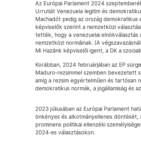
Az Európai Parlament 2024 szeptemberébe
Urrutiát Venezuela legitim és demokratik
Machadót pedig az ország demokratikus e
képviselők szerint a nemzetközi választási
tették, hogy a venezuelai elnökválasztás n
nemzetközi normáinak. (A végszavazásná
Mi Hazánk képviselői igent, a DK a szocia
Korábban, 2024 februárjában az EP sürget
Maduro-rezsimmel szemben bevezetett sz
amíg a rezsim egyértelműen és tartósan n
demokratikus normák, a jogállamiság és az
2023 júliusában az Európai Parlament hatá
önkényes és alkotmányellenes döntését,
prominens politikai ellenzéki személyiség
2024-es választásokon.