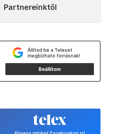
Partnereinktől
Állítsd be a Telexet
megbízható forrásnak!
Beállítom
Kövess minket Facebookon is!