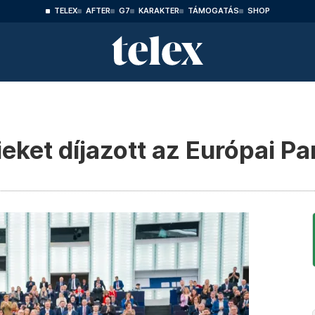
TELEX
AFTER
G7
KARAKTER
TÁMOGATÁS
SHOP
eket díjazott az Európai P