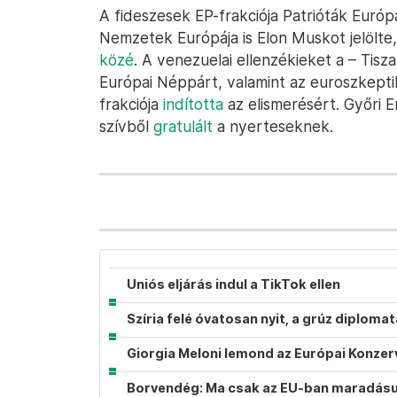
A fideszesek EP-frakciója Patrióták Euró
Nemzetek Európája is Elon Muskot jelölte,
közé
. A venezuelai ellenzékieket a – Tisz
Európai Néppárt, valamint az euroszkept
frakciója
indította
az elismerésért. Győri E
szívből
gratulált
a nyerteseknek.
Uniós eljárás indul a TikTok ellen
Szíria felé óvatosan nyit, a grúz diplom
Giorgia Meloni lemond az Európai Konzer
Borvendég: Ma csak az EU-ban maradásunk