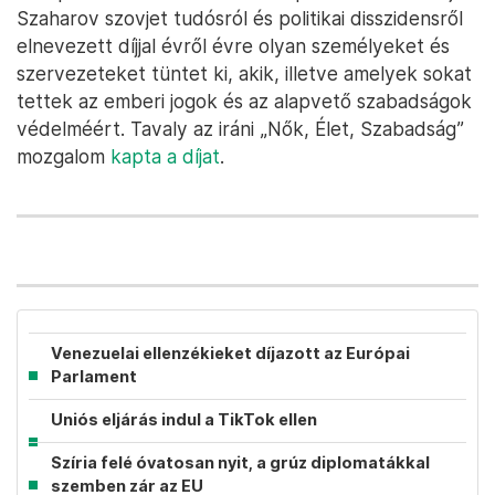
Szaharov szovjet tudósról és politikai disszidensről
elnevezett díjjal évről évre olyan személyeket és
szervezeteket tüntet ki, akik, illetve amelyek sokat
tettek az emberi jogok és az alapvető szabadságok
védelméért. Tavaly az iráni „Nők, Élet, Szabadság”
mozgalom
kapta a díjat
.
Venezuelai ellenzékieket díjazott az Európai
Parlament
Uniós eljárás indul a TikTok ellen
Szíria felé óvatosan nyit, a grúz diplomatákkal
szemben zár az EU