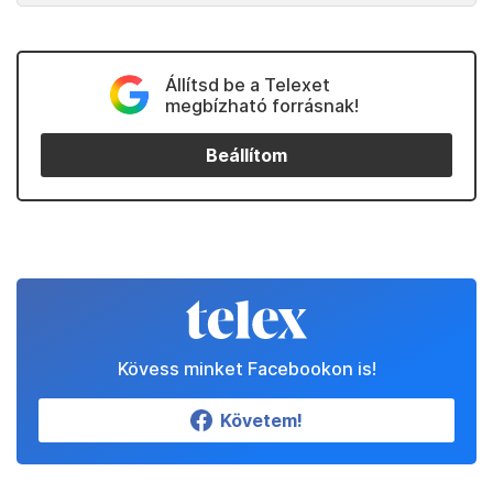
Állítsd be a Telexet
megbízható forrásnak!
Beállítom
Kövess minket Facebookon is!
Követem!