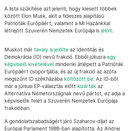
A lista szűkítése azt jelenti, hogy kiesett többek
között Elon Musk, akit a fideszes alapítású
Patrióták Európáért, valamint a Mi Hazánkkal
létrejött Szuverén Nemzetek Európája is
jelölt
.
Muskot már
tavaly is jelölte
az Identitás és
Demokrácia (ID) nevű frakció. Ebből júliusra
egy
képviselő kivételével
mindenki átlépett a Patrióták
Európáért csoportjába, és az új frakció az azóta
megszűnt ID székházába
költözött be
. Az ID-ből
már a júniusi EP-választás előtt
kizárták
az
Alternatíva Németországnak nevű pártot, ez adja a
képviselők felét a Szuverén Nemzetek Európája
frakcióban.
A gondolatszabadságért járó Szaharov-díjat az
Európai Parlament 1988-ban alapította. Az Andrej