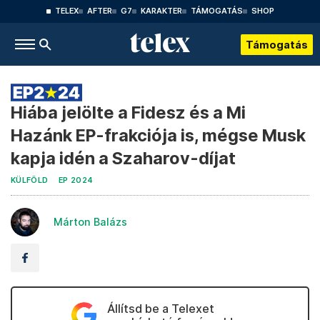
TELEX
AFTER
G7
KARAKTER
TÁMOGATÁS
SHOP
Támogatás
Hiába jelölte a Fidesz és a Mi
Hazánk EP-frakciója is, mégse Musk
kapja idén a Szaharov-díjat
KÜLFÖLD
EP 2024
Márton Balázs
Állítsd be a Telexet