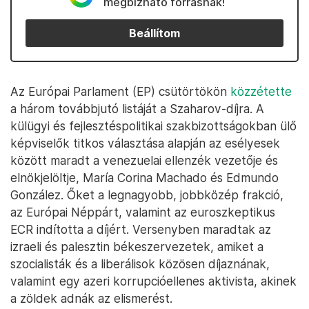
megbízható forrásnak!
Beállítom
Az Európai Parlament (EP) csütörtökön
közzétette
a három továbbjutó listáját a Szaharov-díjra. A
külügyi és fejlesztéspolitikai szakbizottságokban ülő
képviselők titkos választása alapján az esélyesek
között maradt a venezuelai ellenzék vezetője és
elnökjelöltje, María Corina Machado és Edmundo
González. Őket a legnagyobb, jobbközép frakció,
az Európai Néppárt, valamint az euroszkeptikus
ECR indította a díjért. Versenyben maradtak az
izraeli és palesztin békeszervezetek, amiket a
szocialisták és a liberálisok közösen díjaznának,
valamint egy azeri korrupcióellenes aktivista, akinek
a zöldek adnák az elismerést.