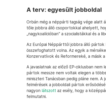
A terv: egyesült jobboldal
Orbán még a néppárti tagság vége alatt áll
tőle jobbra álló csoportokkal ahelyett, h
„nagykoalícióban” a szocialistákkal és a lib
Az Európai Néppárttól jobbra álló pártok
összefoghatott volna. Az egyik a mérséke
Konzervatívok és Reformereké, a másik a s
A javaslatnak az előző EP-ciklusban nem le
pártok messze nem voltak elegen a többs
miniszteri Tanácsban pedig pláne nem. A jú
felmérések a jobboldali pártok erősödésé
nagyon
látszott
az esély, hogy a középpá
felmutatni.