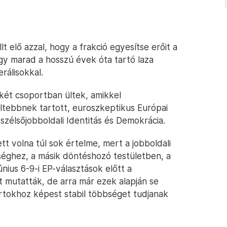
t elő azzal, hogy a frakció egyesítse erőit a
ogy marad a hosszú évek óta tartó laza
erálisokkal.
 két csoportban ültek, amikkel
ltebbnek tartott, euroszkeptikus Európai
zélsőjobboldali Identitás és Demokrácia.
tt volna túl sok értelme, mert a jobboldali
éghez, a másik döntéshozó testületben, a
nius 6-9-i EP-választások előtt a
t mutatták, de arra már ezek alapján se
rtokhoz képest stabil többséget tudjanak