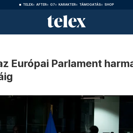
TELEX
AFTER
G7
KARAKTER
TÁMOGATÁS
SHOP
az Európai Parlament harm
áig