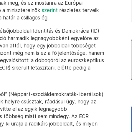
nak meg, és ez mostanra az Európai
e a miniszterelnök
szerint
részletes terveik
határ a csillagos ég.
élsőjobboldali Identitás és Demokrácia (ID)
akció harmadik legnagyobbként egyelőre az
 van attól, hogy egy jobboldali többséget
iszont még nem is ez a fő jelentősége, hanem
 megvalósított: a dobogóról az euroszkeptikus
R) sikerült letaszítani, előtte pedig a
ból” (Néppárt-szociáldemokraták-liberálisok)
dik helyre csúsztak, ráadásul úgy, hogy az
vitte el az egyik legnagyobb
ós többség miatt sem mindegy. Az ECR
 ki uralja a radikális jobboldalt, és milyen