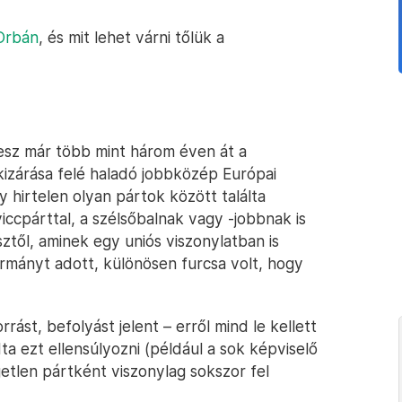
 Orbán
, és mit lehet várni tőlük a
desz már több mint három éven át a
kizárása felé haladó jobbközép Európai
 hirtelen olyan pártok között találta
ccpárttal, a szélsőbalnak vagy -jobbnak is
sztől, aminek egy uniós viszonylatban is
kormányt adott, különösen furcsa volt, hogy
rást, befolyást jelent – erről mind le kellett
a ezt ellensúlyozni (például a sok képviselő
getlen pártként viszonylag sokszor fel