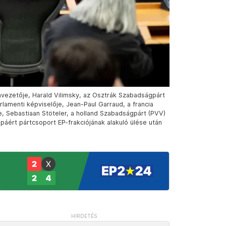
tavezetője, Harald Vilimsky, az Osztrák Szabadságpárt
arlamenti képviselője, Jean-Paul Garraud, a francia
e, Sebastiaan Stöteler, a holland Szabadságpárt (PVV)
rópáért pártcsoport EP-frakciójának alakuló ülése után