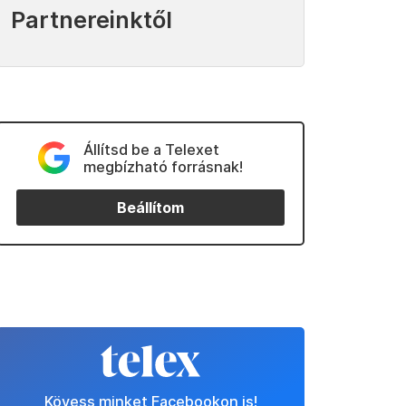
Partnereinktől
Állítsd be a Telexet
megbízható forrásnak!
Beállítom
Kövess minket Facebookon is!