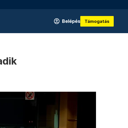
Belépés
Támogatás
adik