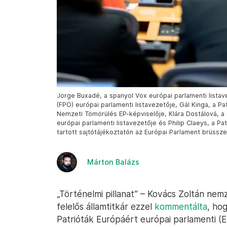
Jorge Buxadé, a spanyol Vox európai parlamenti listav
(FPÖ) európai parlamenti listavezetője, Gál Kinga, a Pa
Nemzeti Tömörülés EP-képviselője, Klára Dostálová, a 
európai parlamenti listavezetője és Philip Claeys, a Pa
tartott sajtótájékoztatón az Európai Parlament brüssze
Márton Balázs
„Történelmi pillanat” – Kovács Zoltán ne
felelős államtitkár ezzel
kommentálta
, ho
Patrióták Európáért európai parlamenti (E