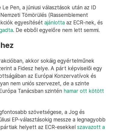
e Pen, a júniusi választások után az ID
li Nemzeti Tömörülés (Rassemblement
akciók egyesítését
ajánlotta
az ECR-nek, és
ogadta
. De ebből egyelőre nem lett semmi.
-hez
 frakcióban, akkor sokáig egyértelműnek
rint a Fidesz helye. A párt képviselői egy
zottságában az Európai Konzervatívok és
an nem uniós szervezet, de a szinte
ó Európa Tanácsban szintén
hamar ott kötött
egfontosabb szövetségese, a Jog és
júliusi EP-választásokig messze a legnagyobb
ppártiak helyett az ECR-esekkel
szavazott a