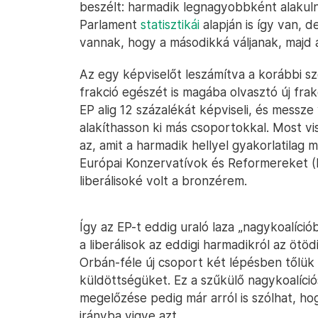
beszélt: harmadik legnagyobbként alakul
Parlament
statisztikái
alapján is így van, d
vannak, hogy a másodikká váljanak, majd a 
Az egy képviselőt leszámítva a korábbi sz
frakció egészét is magába olvasztó új fr
EP alig 12 százalékát képviseli, és messze
alakíthasson ki más csoportokkal. Most v
az, amit a harmadik hellyel gyakorlatilag
Európai Konzervatívok és Reformereket (EC
liberálisoké volt a bronzérem.
Így az EP-t eddig uraló laza „nagykoalíció
a liberálisok az eddigi harmadikról az ötö
Orbán-féle új csoport két lépésben tőlük 
küldöttségüket. Ez a szűkülő nagykoalíci
megelőzése pedig már arról is szólhat, hogy
irányba vigye azt.