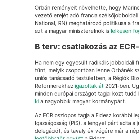
Orbán reményeit növelhette, hogy Marine L
vezető erejét adó francia szélsőjobbolda
National, RN) meghatározó politikusa a fr
ezt a magyar miniszterelnök is
lelkesen f
B terv: csatlakozás az ECR
Ha nem egy egyesült radikális jobboldali
tűnt, melyik csoportban lenne Orbánék sze
uniós tanácsadó testületben, a Régiók Bi
Reformerekhez
igazoltak át
2021-ben. Ugy
minden európai országot tagjai közt tud
ki
a nagyobbik magyar kormánypárt.
Az ECR oszlopos tagja a Fidesz korábbi l
Igazságosság (PiS), a lengyel párt adta a 
delegációt, és tavaly év végére már a né
legtöbbször együtt
a Fidesz.