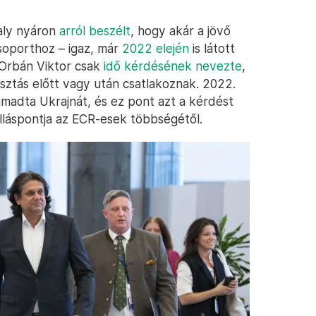
aly nyáron
arról beszélt
, hogy akár a jövő
csoporthoz – igaz, már
2022 elején
is látott
 Orbán Viktor csak
idő kérdésének nevezte
,
asztás előtt vagy után csatlakoznak. 2022.
madta Ukrajnát, és ez pont azt a kérdést
 álláspontja az ECR-esek többségétől.