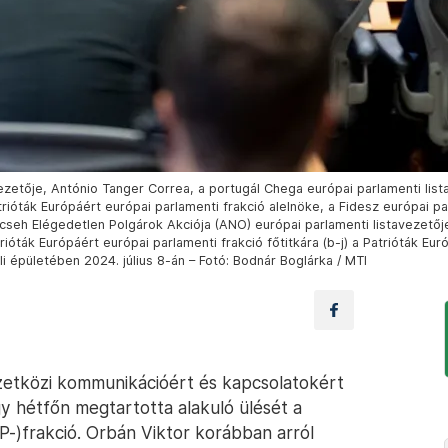
ezetője, António Tanger Correa, a portugál Chega európai parlamenti lis
trióták Európáért európai parlamenti frakció alelnöke, a Fidesz európai p
cseh Elégedetlen Polgárok Akciója (ANO) európai parlamenti listavezetőj
trióták Európáért európai parlamenti frakció főtitkára (b-j) a Patrióták Eu
li épületében 2024. július 8-án – Fotó: Bodnár Boglárka / MTI
mzetközi kommunikációért és kapcsolatokért
gy hétfőn megtartotta alakuló ülését a
P-)frakció. Orbán Viktor korábban arról