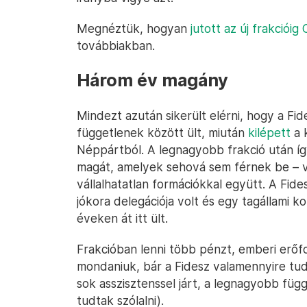
Megnéztük, hogyan
jutott az új frakcióig
továbbiakban.
Három év magány
Mindezt azután sikerült elérni, hogy a Fi
függetlenek között ült, miután
kilépett
a 
Néppártból. A legnagyobb frakció után így
magát, amelyek sehová sem férnek be – vi
vállalhatatlan formációkkal együtt. A Fide
jókora delegációja volt és egy tagállami 
éveken át itt ült.
Frakcióban lenni több pénzt, emberi erőfor
mondaniuk, bár a Fidesz valamennyire tudt
sok asszisztenssel járt, a legnagyobb füg
tudtak szólalni).