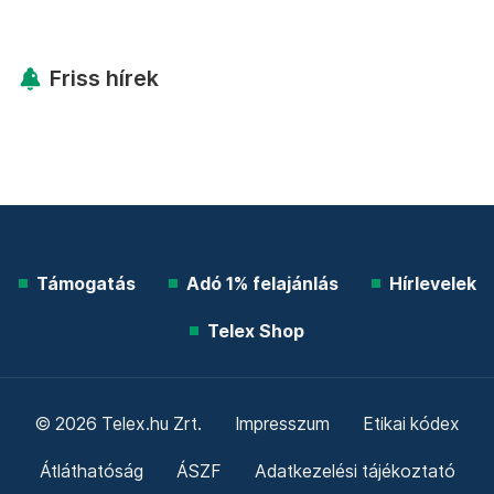
Kövess minket Facebookon is!
Követem!
Legfontosabb