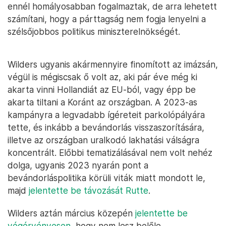
ennél homályosabban fogalmaztak, de arra lehetett
számítani, hogy a párttagság nem fogja lenyelni a
szélsőjobbos politikus miniszterelnökségét.
Wilders ugyanis akármennyire finomított az imázsán,
végül is mégiscsak ő volt az, aki pár éve még ki
akarta vinni Hollandiát az EU-ból, vagy épp be
akarta tiltani a Koránt az országban. A 2023-as
kampányra a legvadabb ígéreteit parkolópályára
tette, és inkább a bevándorlás visszaszorítására,
illetve az országban uralkodó lakhatási válságra
koncentrált. Előbbi tematizálásával nem volt nehéz
dolga, ugyanis 2023 nyarán pont a
bevándorláspolitika körüli viták miatt mondott le,
majd
jelentette be távozását Rutte
.
Wilders aztán március közepén
jelentette be
végérvényesen
, hogy nem lesz belőle