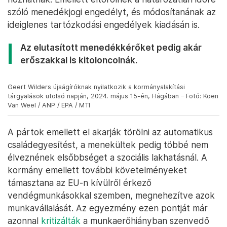
szóló menedékjogi engedélyt, és módosítanának az
ideiglenes tartózkodási engedélyek kiadásán is.
Az elutasított menedékkérőket pedig akár
erőszakkal is kitoloncolnák.