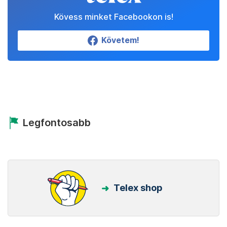
Kedvenceink
Partnereinktől
Állítsd be a Telexet
megbízható forrásnak!
Beállítom