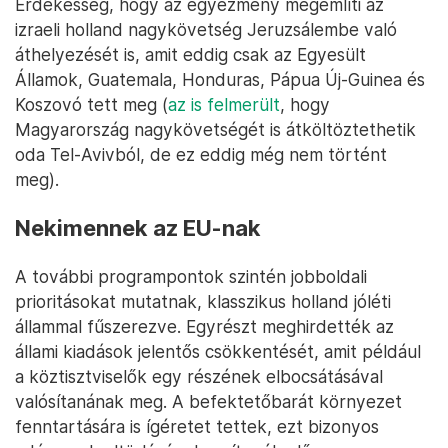
törekvés érzékenyen érintheti azokat a magyar
diákokat is, akik Hollandiában terveznek egyetemre
járni, bár részletek hiányában nehéz megmondani,
pontosan milyen mértékben.
A bevándorlók integrációját is elősegítenék, például
oly módon, hogy kötelezővé tennék a holokauszt
ismeretét, és szigorúbb nyelvi követelményeket
támasztanának. Emellett szabályozni akarják az
imákra való hangos felhívást, ami leginkább a
muszlim vallás müezzinjeire vonatkozna.
Érdekesség, hogy az egyezmény megemlíti az
izraeli holland nagykövetség Jeruzsálembe való
áthelyezését is, amit eddig csak az Egyesült
Államok, Guatemala, Honduras, Pápua Új-Guinea és
Koszovó tett meg (
az is felmerült
, hogy
Magyarország nagykövetségét is átköltöztethetik
oda Tel-Avivból, de ez eddig még nem történt