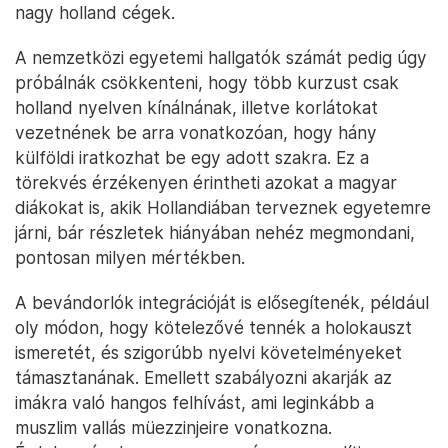
Geert Wilders újságíróknak nyilatkozik a kormányalakítási
tárgyalások utolsó napján, 2024. május 15-én, Hágában – Fotó: Koen
Van Weel / ANP / EPA / MTI
A pártok emellett el akarják törölni az automatikus
családegyesítést, a menekültek pedig többé nem
élveznének elsőbbséget a szociális lakhatásnál. A
kormány emellett további követelményeket
támasztana az EU-n kívülről érkező
vendégmunkásokkal szemben, megnehezítve azok
munkavállalását. Az egyezmény ezen pontját már
azonnal
kritizálták
a munkaerőhiányban szenvedő
nagy holland cégek.
A nemzetközi egyetemi hallgatók számát pedig úgy
próbálnák csökkenteni, hogy több kurzust csak
holland nyelven kínálnának, illetve korlátokat
vezetnének be arra vonatkozóan, hogy hány
külföldi iratkozhat be egy adott szakra. Ez a