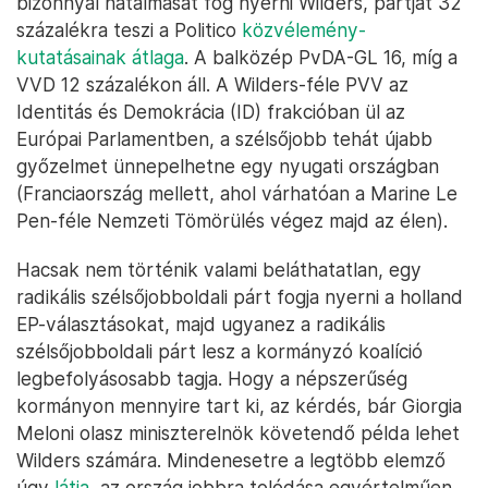
A novemberi választások után különösen nehéz
helyzetbe került a liberális konzervatív VVD,
amelynek élén a veterán Rutte 14 éven át vezette
Hollandiát. Rutte 2023 nyarán
a NATO-főtitkári
pozícióra pályázva
dobbantott, és utódjára, a török
kurd származású Dilan Yesilgözre hárult a feladat,
hogy kezelje a szélsőjobb jelentette problémát.
A VVD ugyanis sokáig hangoztatta, hogy nem lép
koalícióra az iszlamofób és szélsőségesen
bevándorlásellenes Szabadságpárttal. A koalíciós
egyezmény megszületésével egyértelműen
változott tehát a párt álláspontja, ez pedig
ütközőpályára állítja őket európai párcsaládjukkal, a
liberális Renew Europe-pal. A Renew ugyanis
nemrég fogadott el egy direktívát, miszerint tagjaik
nem köthetnek szövetséget szélsőjobboldali
pártokkal. Az egyezmény megjelenését követően