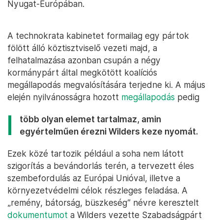
Nyugat-Európában.
A technokrata kabinetet formailag egy pártok
fölött álló köztisztviselő vezeti majd, a
felhatalmazása azonban csupán a négy
kormánypárt által megkötött koalíciós
megállapodás megvalósítására terjedne ki. A május
elején nyilvánosságra hozott
megállapodás
pedig
több olyan elemet tartalmaz, amin
egyértelműen érezni Wilders keze nyomát.
Ezek közé tartozik például a soha nem látott
szigorítás a bevándorlás terén, a tervezett éles
szembefordulás az Európai Unióval, illetve a
környezetvédelmi célok részleges feladása. A
„remény, bátorság, büszkeség” névre keresztelt
dokumentumot
a Wilders vezette Szabadságpárt