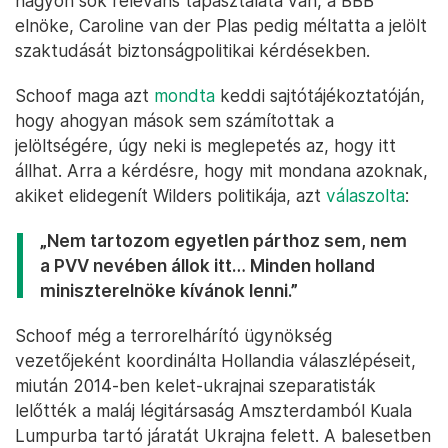
nagyon sok releváns tapasztalata van, a BBB
elnöke, Caroline van der Plas pedig méltatta a jelölt
szaktudását biztonságpolitikai kérdésekben.
Schoof maga azt
mondta
keddi sajtótájékoztatóján,
hogy ahogyan mások sem számítottak a
jelöltségére, úgy neki is meglepetés az, hogy itt
állhat. Arra a kérdésre, hogy mit mondana azoknak,
akiket elidegenít Wilders politikája, azt
válaszolta
:
„Nem tartozom egyetlen párthoz sem, nem
a PVV nevében állok itt… Minden holland
miniszterelnöke kívánok lenni.”
Schoof még a terrorelhárító ügynökség
vezetőjeként koordinálta Hollandia válaszlépéseit,
miután 2014-ben kelet-ukrajnai szeparatisták
lelőtték a maláj légitársaság Amszterdamból Kuala
Lumpurba tartó járatát Ukrajna felett. A balesetben