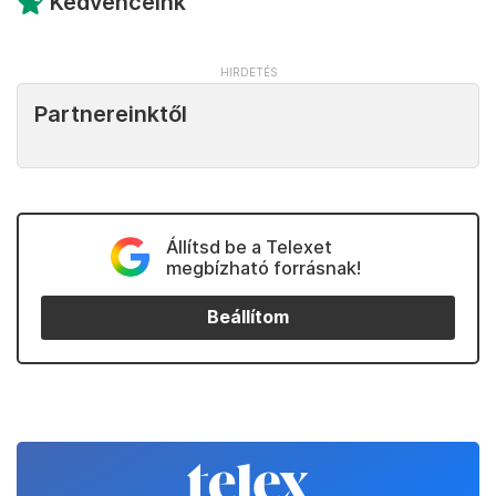
legbefolyásosabb tagja. Hogy a népszerűség
kormányon mennyire tart ki, az kérdés, bár Giorgia
Meloni olasz miniszterelnök követendő példa lehet
Wilders számára. Mindenesetre a legtöbb elemző
úgy
látja
, az ország jobbra tolódása egyértelműen
jelentős változások előszele.
Bár Hollandiában nagy hagyománya van a koalíciós
kormányzásnak, a leendő kormányszövetség elég
instabil lábakon áll. Az már a koalíciós tárgyalások
során kiderült, hogy a pártok nagyon kevés
kérdésben értenek egyet, a partnerek pedig
helyenként a tárgyalások teljes összeomlását
vizionálták
. Összességében tehát az sem lenne
meglepő, ha Wilders a népszerűségében bízva
összeomlasztaná a koalíciót, az esetleges új
választások után pedig már nagyobb eséllyel
pályázna a miniszterelnöki pozícióra.