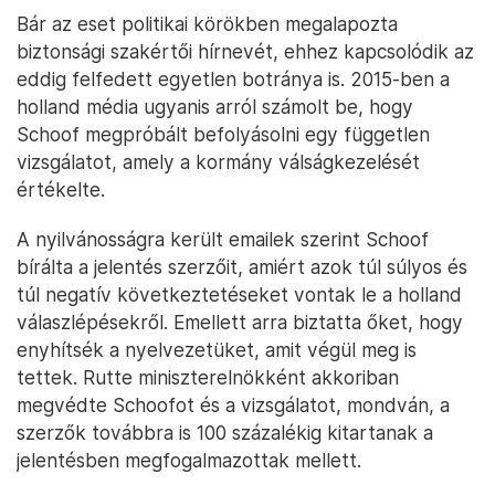
Bár az eset politikai körökben megalapozta
biztonsági szakértői hírnevét, ehhez kapcsolódik az
eddig felfedett egyetlen botránya is. 2015-ben a
holland média ugyanis arról számolt be, hogy
Schoof megpróbált befolyásolni egy független
vizsgálatot, amely a kormány válságkezelését
értékelte.
A nyilvánosságra került emailek szerint Schoof
bírálta a jelentés szerzőit, amiért azok túl súlyos és
túl negatív következtetéseket vontak le a holland
válaszlépésekről. Emellett arra biztatta őket, hogy
enyhítsék a nyelvezetüket, amit végül meg is
tettek. Rutte miniszterelnökként akkoriban
megvédte Schoofot és a vizsgálatot, mondván, a
szerzők továbbra is 100 százalékig kitartanak a
jelentésben megfogalmazottak mellett.