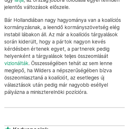
ennek megfelelően felerősödtek a VVD kidobását
követelő hangok.
A közelgő európai parlamenti választásokon minden
bizonnyal hatalmasat fog nyerni Wilders, pártját 32
százalékra teszi a Politico
közvélemény-
kutatásainak átlaga
. A balközép PvDA-GL 16, míg a
VVD 12 százalékon áll. A Wilders-féle PVV az
Identitás és Demokrácia (ID) frakcióban ül az
Európai Parlamentben, a szélsőjobb tehát újabb
győzelmet ünnepelhetne egy nyugati országban
(Franciaország mellett, ahol várhatóan a Marine Le
Pen-féle Nemzeti Tömörülés végez majd az élen).
Hacsak nem történik valami beláthatatlan, egy
radikális szélsőjobboldali párt fogja nyerni a holland
EP-választásokat, majd ugyanez a radikális
szélsőjobboldali párt lesz a kormányzó koalíció