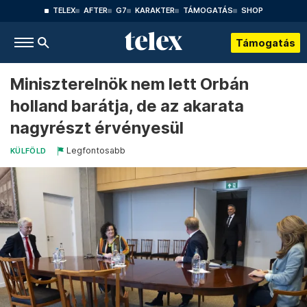
TELEX
AFTER
G7
KARAKTER
TÁMOGATÁS
SHOP
Támogatás
Miniszterelnök nem lett Orbán
holland barátja, de az akarata
nagyrészt érvényesül
Legfontosabb
KÜLFÖLD