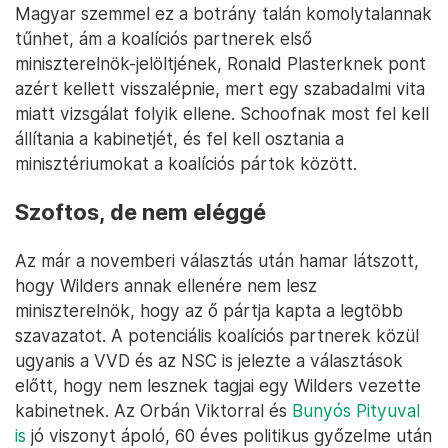
Magyar szemmel ez a botrány talán komolytalannak
tűnhet, ám a koalíciós partnerek első
miniszterelnök-jelöltjének, Ronald Plasterknek pont
azért kellett visszalépnie, mert egy szabadalmi vita
miatt vizsgálat folyik ellene. Schoofnak most fel kell
állítania a kabinetjét, és fel kell osztania a
minisztériumokat a koalíciós pártok között.
Szoftos, de nem eléggé
Az már a novemberi választás után hamar látszott,
hogy Wilders annak ellenére nem lesz
miniszterelnök, hogy az ő pártja kapta a legtöbb
szavazatot. A potenciális koalíciós partnerek közül
ugyanis a VVD és az NSC is jelezte a választások
előtt, hogy nem lesznek tagjai egy Wilders vezette
kabinetnek. Az Orbán Viktorral és
Bunyós Pityuval
is
jó viszonyt ápoló, 60 éves politikus győzelme után