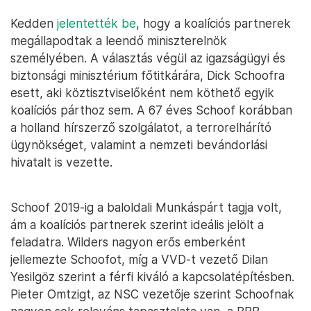
Kedden
jelentették be
, hogy a koalíciós partnerek
megállapodtak a leendő miniszterelnök
személyében. A választás végül az igazságügyi és
biztonsági minisztérium főtitkárára, Dick Schoofra
esett, aki köztisztviselőként nem köthető egyik
koalíciós párthoz sem. A 67 éves Schoof korábban
a holland hírszerző szolgálatot, a terrorelhárító
ügynökséget, valamint a nemzeti bevándorlási
hivatalt is vezette.
Schoof 2019-ig a baloldali Munkáspárt tagja volt,
ám a koalíciós partnerek szerint ideális jelölt a
feladatra. Wilders nagyon erős emberként
jellemezte Schoofot, míg a VVD-t vezető Dilan
Yesilgöz szerint a férfi kiváló a kapcsolatépítésben.
Pieter Omtzigt, az NSC vezetője szerint Schoofnak