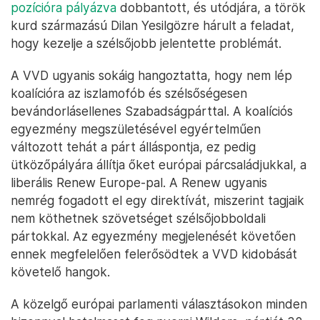
Hollandiának kell fizetnie az EU költségvetésébe.
Tüntető farmerek traktorai Hágában, 2022 szeptemberében – Fotó:
Pierre Crom / Getty Images
Liberálisok a pácban