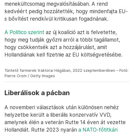
meggyőznie
koalíciós partnereit arról, hogy
lépjenek ki a párizsi egyezményből. Eközben a
nitrogénkorlátozások felülvizsgálatát is megígérik,
amiket EU-s nyomásra kellett volna bevezetnie a
Rutte-kormánynak, és amik nyomán pár éve
kirobbantak a BBB vezette farmertüntetések.
Az EU-nak nemcsak a nitrogénügyben, hanem más
mezőgazdasági és környezetvédelmi kérdésekben
is nekimennek. A koalíció emellett
engedélyt akar
kérni
az Európai Bizottságtól, hogy ne kelljen részt
vennie a nemrég elfogadott uniós szintű
menekültcsomag megvalósításában. A rend
kedvéért pedig hozzátették, hogy mindenfajta EU-
s bővítést rendkívül kritikusan fogadnának.
A Politico szerint
az új koalíció azt is felvetette,
hogy meg tudják győzni arról a többi tagállamot,
hogy csökkentsék azt a hozzájárulást, amit