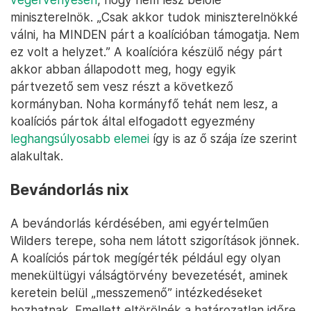
miniszterelnök. „Csak akkor tudok miniszterelnökké
válni, ha MINDEN párt a koalícióban támogatja. Nem
ez volt a helyzet.” A koalícióra készülő négy párt
akkor abban állapodott meg, hogy egyik
pártvezető sem vesz részt a következő
kormányban. Noha kormányfő tehát nem lesz, a
koalíciós pártok által elfogadott egyezmény
leghangsúlyosabb elemei
így is az ő szája íze szerint
alakultak.
Bevándorlás nix
A bevándorlás kérdésében, ami egyértelműen
Wilders terepe, soha nem látott szigorítások jönnek.
A koalíciós pártok megígérték például egy olyan
menekültügyi válságtörvény bevezetését, aminek
keretein belül „messzemenő” intézkedéseket
hozhatnak. Emellett eltörölnék a határozatlan időre