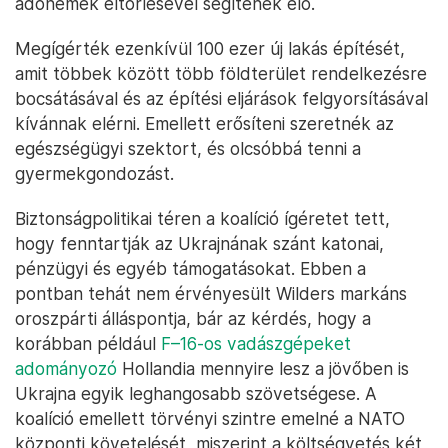
meg).
Nekimennek az EU-nak
A további programpontok szintén jobboldali
prioritásokat mutatnak, klasszikus holland jóléti
állammal fűszerezve. Egyrészt meghirdették az
állami kiadások jelentős csökkentését, amit például
a köztisztviselők egy részének elbocsátásával
valósítanának meg. A befektetőbarát környezet
fenntartására is ígéretet tettek, ezt bizonyos
adónemek eltörlésével segítenék elő.
Megígérték ezenkívül 100 ezer új lakás építését,
amit többek között több földterület rendelkezésre
bocsátásával és az építési eljárások felgyorsításával
kívánnak elérni. Emellett erősíteni szeretnék az
egészségügyi szektort, és olcsóbbá tenni a