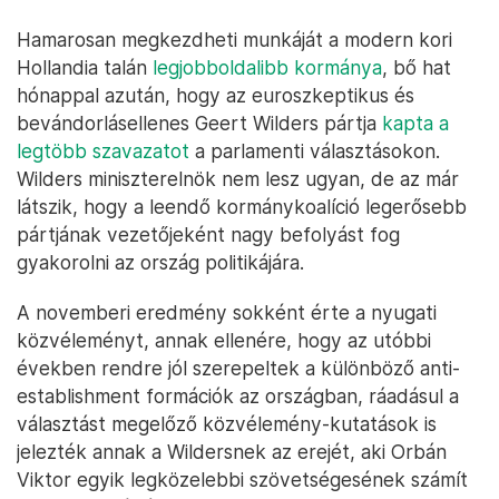
Hamarosan megkezdheti munkáját a modern kori
Hollandia talán
legjobboldalibb kormánya
, bő hat
hónappal azután, hogy az euroszkeptikus és
bevándorlásellenes Geert Wilders pártja
kapta a
legtöbb szavazatot
a parlamenti választásokon.
Wilders miniszterelnök nem lesz ugyan, de az már
látszik, hogy a leendő kormánykoalíció legerősebb
pártjának vezetőjeként nagy befolyást fog
gyakorolni az ország politikájára.
A novemberi eredmény sokként érte a nyugati
közvéleményt, annak ellenére, hogy az utóbbi
években rendre jól szerepeltek a különböző anti-
establishment formációk az országban, ráadásul a
választást megelőző közvélemény-kutatások is
jelezték annak a Wildersnek az erejét, aki Orbán
Viktor egyik legközelebbi szövetségesének számít