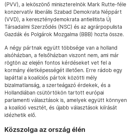
(PVV), a leköszönő miniszterelnök Mark Rutte-féle
konzervatív liberális Szabad Demokrata Néppárt
(VVD), a kereszténydemokrata antielitista Új
Társadalmi Szerződés (NSC) és az agrárpopulista
Gazdák és Polgárok Mozgalma (BBB) hozta össze.
A négy pártnak együtt többsége van a holland
alsóházban, a felsőházban viszont nem, ami már
rögtön az elején fontos kérdéseket vet fel a
kormány életképességét illetően. Erre rádob egy
lapáttal a koalíciós pártok közötti mély
bizalmatlanság, a szerteágazó érdekek, és a
Hollandiában csütörtökön tartott európai
parlamenti választások is, amelyek együtt könnyen
a koalíció vesztét, és újabb választások kiírását
idézhetik elő.
Közszolga az ország élén