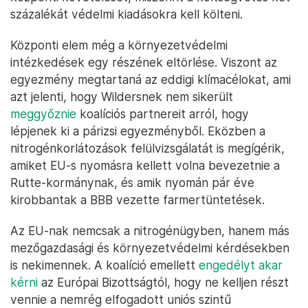
gyermekgondozást.
Biztonságpolitikai téren a koalíció ígéretet tett,
hogy fenntartják az Ukrajnának szánt katonai,
pénzügyi és egyéb támogatásokat. Ebben a
pontban tehát nem érvényesült Wilders markáns
oroszpárti álláspontja, bár az kérdés, hogy a
korábban például
F–16-os vadászgépeket
adományozó
Hollandia mennyire lesz a jövőben is
Ukrajna egyik leghangosabb szövetségese. A
koalíció emellett törvényi szintre emelné a NATO
központi követelését, miszerint a költségvetés két
százalékát védelmi kiadásokra kell költeni.
Központi elem még a környezetvédelmi
intézkedések egy részének eltörlése. Viszont az
egyezmény megtartaná az eddigi klímacélokat, ami
azt jelenti, hogy Wildersnek nem sikerült