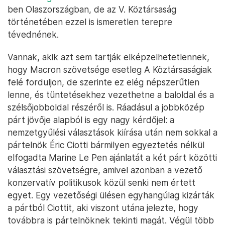
ben Olaszországban, de az V. Köztársaság
történetében ezzel is ismeretlen terepre
tévednének.
Vannak, akik azt sem tartják elképzelhetetlennek,
hogy Macron szövetsége esetleg A Köztársaságiak
felé forduljon, de szerinte ez elég népszerűtlen
lenne, és tüntetésekhez vezethetne a baloldal és a
szélsőjobboldal részéről is. Ráadásul a jobbközép
párt jövője alapból is egy nagy kérdőjel: a
nemzetgyűlési választások kiírása után nem sokkal a
pártelnök Éric Ciotti bármilyen egyeztetés nélkül
elfogadta Marine Le Pen ajánlatát a két párt közötti
választási szövetségre, amivel azonban a vezető
konzervatív politikusok közül senki nem értett
egyet. Egy vezetőségi ülésen egyhangúlag kizárták
a pártból Ciottit, aki viszont utána jelezte, hogy
továbbra is pártelnöknek tekinti magát. Végül több