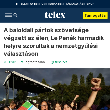
TELEX
AFTER
G7
KARAKTER
TÁMOGATÁS
SHOP
Támogatás
A baloldali pártok szövetsége
végzett az élen, Le Penék harmadik
helyre szorultak a nemzetgyűlési
választáson
Legfontosabb
frissítve
KÜLFÖLD