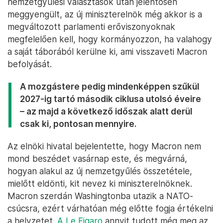
nemzetgyűlési választások után jelentősen
meggyengült, az új miniszterelnök még akkor is a
megváltozott parlamenti erőviszonyoknak
megfelelően kell, hogy kormányozzon, ha valahogy
a saját táborából kerülne ki, ami visszaveti Macron
befolyását.
A mozgástere pedig mindenképpen szűkül
2027-ig tartó második ciklusa utolsó éveire
– az majd a következő időszak alatt derül
csak ki, pontosan mennyire.
Az elnöki hivatal bejelentette, hogy Macron nem
mond beszédet vasárnap este, és megvárná,
hogyan alakul az új nemzetgyűlés összetétele,
mielőtt eldönti, kit nevez ki miniszterelnöknek.
Macron szerdán Washingtonba utazik a NATO-
csúcsra, ezért várhatóan még előtte fogja értékelni
a helyzetet.
A Le Figaro
annyit tudott még meg az