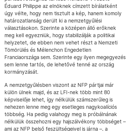
Éduard Philippe az elnöknek címzett bírálatként
úgy vélte, hogy nem tisztult a kép, hanem komoly
határozatlanság derült ki a nemzetgyűlési
választásokon. Szerinte a középen álló erőknek
meg kell egyezniük, hogy stabilizálják a politikai
helyzetet, de ebben nem vehet részt a Nemzeti
Tömörülés és Mélenchon Engedetlen
Franciaországa sem. Szerinte egy ilyen megegyezés
sem lenne tartós, de lehetővé tenné az ország
kormányzását.
A nemzetgyűlésben viszont az NFP pártjai már
külön ülnek majd, és az LFI-nek több mint 80
képviselője lehet, így nélkülük számszerűleg is
nehezen lenne meg egy esetleges nagykoalíciós
többség. Ha pedig valahogy meg is próbálnának
nélkülük összehozni egy hajszálvékony többséget –
ami az NFP belső feszültségeivel is járna –, a