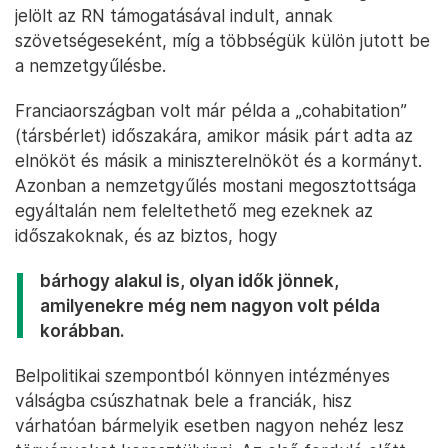
jelölt az RN támogatásával indult, annak
szövetségeseként, míg a többségük külön jutott be
a nemzetgyűlésbe.
Franciaországban volt már példa a „cohabitation”
(társbérlet) időszakára, amikor másik párt adta az
elnököt és másik a miniszterelnököt és a kormányt.
Azonban a nemzetgyűlés mostani megosztottsága
egyáltalán nem feleltethető meg ezeknek az
időszakoknak, és az biztos, hogy
bárhogy alakul is, olyan idők jönnek,
amilyenekre még nem nagyon volt példa
korábban.
Belpolitikai szempontból könnyen intézményes
válságba csúszhatnak bele a franciák, hisz
várhatóan bármelyik esetben nagyon nehéz lesz