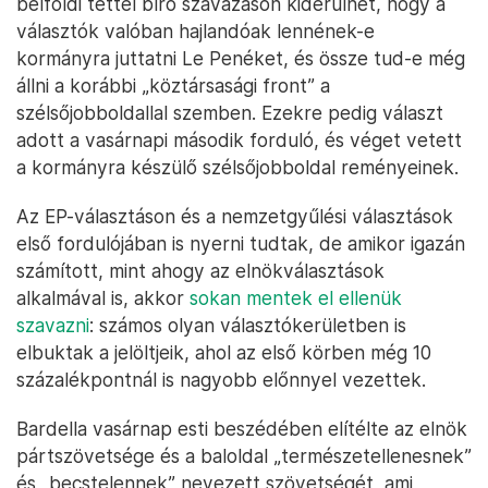
belföldi téttel bíró szavazáson kiderülhet, hogy a
választók valóban hajlandóak lennének-e
kormányra juttatni Le Penéket, és össze tud-e még
állni a korábbi „köztársasági front” a
szélsőjobboldallal szemben. Ezekre pedig választ
adott a vasárnapi második forduló, és véget vetett
a kormányra készülő szélsőjobboldal reményeinek.
Az EP-választáson és a nemzetgyűlési választások
első fordulójában is nyerni tudtak, de amikor igazán
számított, mint ahogy az elnökválasztások
alkalmával is, akkor
sokan mentek el ellenük
szavazni
: számos olyan választókerületben is
elbuktak a jelöltjeik, ahol az első körben még 10
százalékpontnál is nagyobb előnnyel vezettek.
Bardella vasárnap esti beszédében elítélte az elnök
pártszövetsége és a baloldal „természetellenesnek”
és „becstelennek” nevezett szövetségét, ami