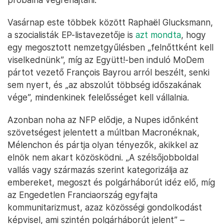
Vasárnap este többek között Raphaël Glucksmann,
a szocialisták EP-listavezetője is
azt mondta
, hogy
egy megosztott nemzetgyűlésben „felnőttként kell
viselkednünk”, míg az Együtt!-ben induló MoDem
pártot vezető François Bayrou arról beszélt, senki
sem nyert, és „az abszolút többség időszakának
vége”, mindenkinek felelősséget kell vállalnia.
Azonban noha az NFP elődje, a Nupes időnként
szövetségest jelentett a múltban Macronéknak,
Mélenchon és pártja olyan tényezők, akikkel az
elnök nem akart közösködni. „A szélsőjobboldal
vallás vagy származás szerint kategorizálja az
embereket, megoszt és polgárháborút idéz elő, míg
az Engedetlen Franciaország egyfajta
kommunitarizmust, azaz közösségi gondolkodást
képvisel, ami szintén polgárháborút jelent” –