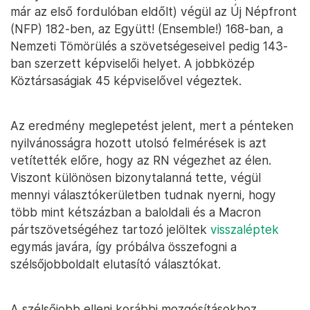
már az első fordulóban eldőlt) végül az Új Népfront
(NFP) 182-ben, az Együtt! (Ensemble!) 168-ban, a
Nemzeti Tömörülés a szövetségeseivel pedig 143-
ban szerzett képviselői helyet. A jobbközép
Köztársaságiak 45 képviselővel végeztek.
Az eredmény meglepetést jelent, mert a pénteken
nyilvánosságra hozott utolsó felmérések is azt
vetítették előre, hogy az RN végezhet az élen.
Viszont különösen bizonytalanná tette, végül
mennyi választókerületben tudnak nyerni, hogy
több mint kétszázban a baloldali és a Macron
pártszövetségéhez tartozó jelöltek
visszaléptek
egymás javára, így próbálva összefogni a
szélsőjobboldalt elutasító választókat.
A szélsőjobb elleni korábbi mozgósításokhoz