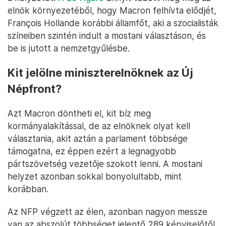
elnök környezetéből, hogy Macron felhívta elődjét,
François Hollande korábbi államfőt, aki a szocialisták
színeiben szintén indult a mostani választáson, és
be is jutott a nemzetgyűlésbe.
Kit jelölne miniszterelnöknek az Új
Népfront?
Azt Macron döntheti el, kit bíz meg
kormányalakítással, de az elnöknek olyat kell
választania, akit aztán a parlament többsége
támogatna, ez éppen ezért a legnagyobb
pártszövetség vezetője szokott lenni. A mostani
helyzet azonban sokkal bonyolultabb, mint
korábban.
Az NFP végzett az élen, azonban nagyon messze
van az abszolút többséget jelentő 289 képviselőtől,