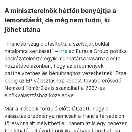
A miniszterelnök hétfőn benyújtja a
lemondását, de még nem tudni, ki
jöhet utána
„Franciaország elutasította a szélsőjobboldal
hatalomra kerülését” –
írta
az Eurasia Group politikai
kockázatelemző egyik munkatársa vasárnap este,
hozzátéve azonban, hogy az eredmények
patthelyzethez és bénultsághoz vezethetnek. Ezzel
pedig az EP-választáshoz képest tovább erősödő
Nemzeti Tömörülés is számolhat a 2027-es
elnökválasztáshoz közeledve.
Már a második forduló előtt látszott, hogy a
választás eredménye nemcsak a francia társadalom
törésvonalait mélyítheti el, hanem az is egy nehezen
feloldható, elhúzódó politikai válságot hozhat, ha