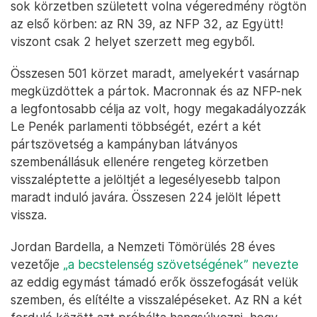
sok körzetben született volna végeredmény rögtön
az első körben: az RN 39, az NFP 32, az Együtt!
viszont csak 2 helyet szerzett meg egyből.
Összesen 501 körzet maradt, amelyekért vasárnap
megküzdöttek a pártok. Macronnak és az NFP-nek
a legfontosabb célja az volt, hogy megakadályozzák
Le Penék parlamenti többségét, ezért a két
pártszövetség a kampányban látványos
szembenállásuk ellenére rengeteg körzetben
visszaléptette a jelöltjét a legesélyesebb talpon
maradt induló javára. Összesen 224 jelölt lépett
vissza.
Jordan Bardella, a Nemzeti Tömörülés 28 éves
vezetője
„a becstelenség szövetségének” nevezte
az eddig egymást támadó erők összefogását velük
szemben, és elítélte a visszalépéseket. Az RN a két