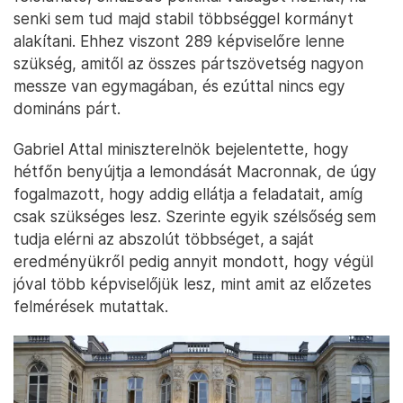
senki sem tud majd stabil többséggel kormányt
alakítani. Ehhez viszont 289 képviselőre lenne
szükség, amitől az összes pártszövetség nagyon
messze van egymagában, és ezúttal nincs egy
domináns párt.
Gabriel Attal miniszterelnök bejelentette, hogy
hétfőn benyújtja a lemondását Macronnak, de úgy
fogalmazott, hogy addig ellátja a feladatait, amíg
csak szükséges lesz. Szerinte egyik szélsőség sem
tudja elérni az abszolút többséget, a saját
eredményükről pedig annyit mondott, hogy végül
jóval több képviselőjük lesz, mint amit az előzetes
felmérések mutattak.