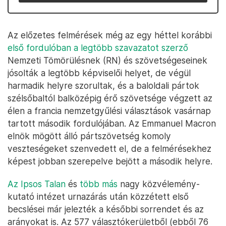
Az előzetes felmérések még az egy héttel korábbi
első fordulóban a legtöbb szavazatot szerző
Nemzeti Tömörülésnek (RN) és szövetségeseinek
jósolták a legtöbb képviselői helyet, de végül
harmadik helyre szorultak, és a baloldali pártok
szélsőbaltól balközépig érő szövetsége végzett az
élen a francia nemzetgyűlési választások vasárnap
tartott második fordulójában. Az Emmanuel Macron
elnök mögött álló pártszövetség komoly
veszteségeket szenvedett el, de a felmérésekhez
képest jobban szerepelve bejött a második helyre.
Az Ipsos Talan
és
több más
nagy közvélemény-
kutató intézet urnazárás után közzétett első
becslései már jelezték a későbbi sorrendet és az
arányokat is. Az 577 választókerületből (ebből 76