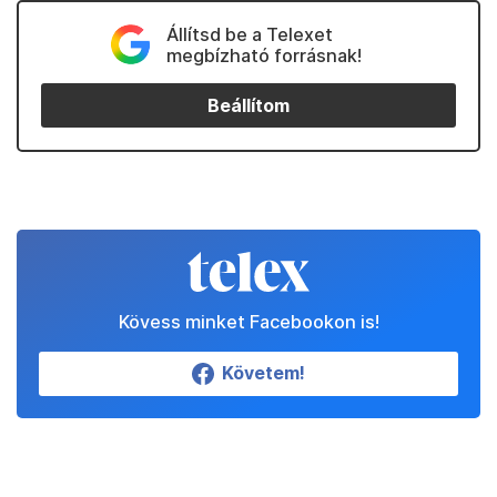
Állítsd be a Telexet
megbízható forrásnak!
Beállítom
Kövess minket Facebookon is!
Követem!