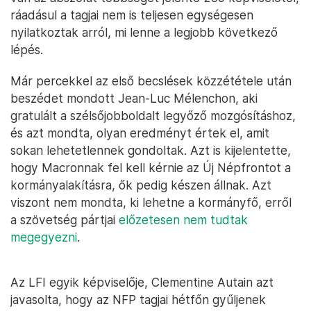
ráadásul a tagjai nem is teljesen egységesen
nyilatkoztak arról, mi lenne a legjobb következő
lépés.
Már percekkel az első becslések közzététele után
beszédet mondott Jean-Luc Mélenchon, aki
gratulált a szélsőjobboldalt legyőző mozgósításhoz,
és azt mondta, olyan eredményt értek el, amit
sokan lehetetlennek gondoltak. Azt is kijelentette,
hogy Macronnak fel kell kérnie az Új Népfrontot a
kormányalakításra, ők pedig készen állnak. Azt
viszont nem mondta, ki lehetne a kormányfő, erről
a szövetség pártjai
előzetesen nem tudtak
megegyezni
.
Az LFI egyik képviselője, Clementine Autain azt
javasolta, hogy az NFP tagjai hétfőn gyűljenek