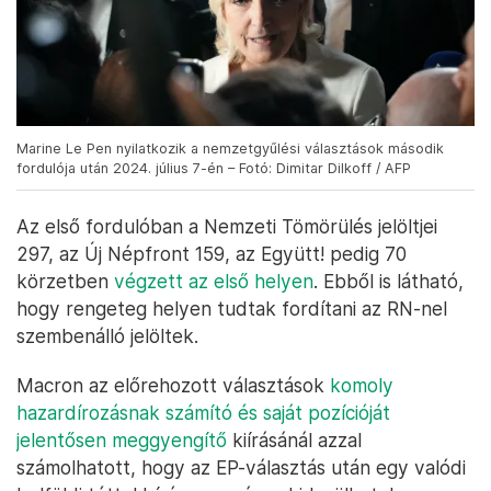
Marine Le Pen nyilatkozik a nemzetgyűlési választások második
fordulója után 2024. július 7-én – Fotó: Dimitar Dilkoff / AFP
Az első fordulóban a Nemzeti Tömörülés jelöltjei
297, az Új Népfront 159, az Együtt! pedig 70
körzetben
végzett az első helyen
. Ebből is látható,
hogy rengeteg helyen tudtak fordítani az RN-nel
szembenálló jelöltek.
Macron az előrehozott választások
komoly
hazardírozásnak számító és saját pozícióját
jelentősen meggyengítő
kiírásánál azzal
számolhatott, hogy az EP-választás után egy valódi