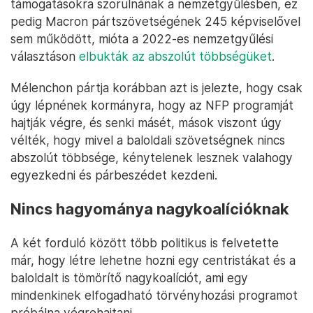
támogatásokra szorulnának a nemzetgyűlésben, ez
pedig Macron pártszövetségének 245 képviselővel
sem működött, mióta a 2022-es nemzetgyűlési
választáson
elbukták az abszolút többségüket
.
Mélenchon pártja korábban azt is jelezte, hogy csak
úgy lépnének kormányra, hogy az NFP programját
hajtják végre, és senki másét, mások viszont úgy
vélték, hogy mivel a baloldali szövetségnek nincs
abszolút többsége, kénytelenek lesznek valahogy
egyezkedni és párbeszédet kezdeni.
Nincs hagyománya nagykoalícióknak
A két forduló között több politikus is felvetette
már, hogy létre lehetne hozni egy centristákat és a
baloldalt is tömörítő nagykoalíciót, ami egy
mindenkinek elfogadható törvényhozási programot
próbálna végrehajtani.