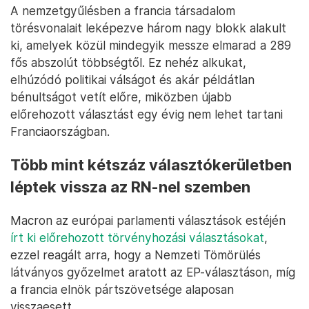
A nemzetgyűlésben a francia társadalom
törésvonalait leképezve három nagy blokk alakult
ki, amelyek közül mindegyik messze elmarad a 289
fős abszolút többségtől. Ez nehéz alkukat,
elhúzódó politikai válságot és akár példátlan
bénultságot vetít előre, miközben újabb
előrehozott választást egy évig nem lehet tartani
Franciaországban.
Több mint kétszáz választókerületben
léptek vissza az RN-nel szemben
Macron az európai parlamenti választások estéjén
írt ki előrehozott törvényhozási választásokat
,
ezzel reagált arra, hogy a Nemzeti Tömörülés
látványos győzelmet aratott az EP-választáson, míg
a francia elnök pártszövetsége alaposan
visszaesett.