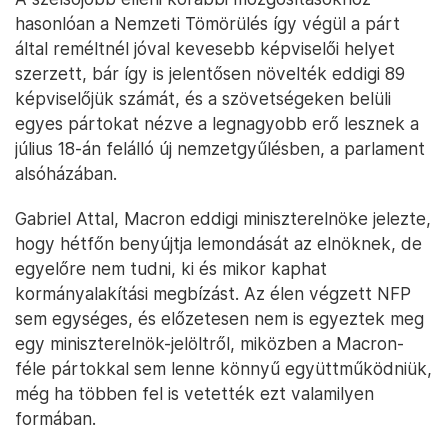
hasonlóan a Nemzeti Tömörülés így végül a párt
által reméltnél jóval kevesebb képviselői helyet
szerzett, bár így is jelentősen növelték eddigi 89
képviselőjük számát, és a szövetségeken belüli
egyes pártokat nézve a legnagyobb erő lesznek a
július 18-án felálló új nemzetgyűlésben, a parlament
alsóházában.
Gabriel Attal, Macron eddigi miniszterelnöke jelezte,
hogy hétfőn benyújtja lemondását az elnöknek, de
egyelőre nem tudni, ki és mikor kaphat
kormányalakítási megbízást. Az élen végzett NFP
sem egységes, és előzetesen nem is egyeztek meg
egy miniszterelnök-jelöltről, miközben a Macron-
féle pártokkal sem lenne könnyű együttműködniük,
még ha többen fel is vetették ezt valamilyen
formában.