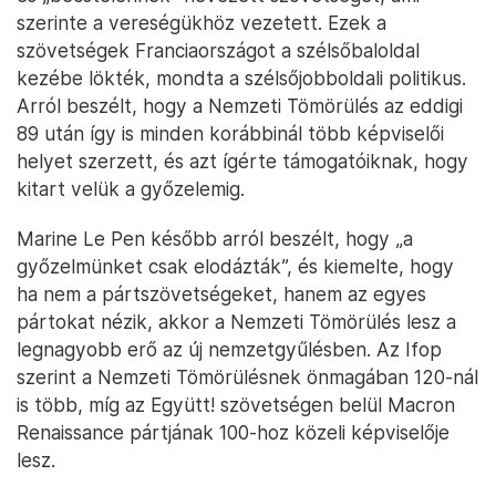
szerinte a vereségükhöz vezetett. Ezek a
szövetségek Franciaországot a szélsőbaloldal
kezébe lökték, mondta a szélsőjobboldali politikus.
Arról beszélt, hogy a Nemzeti Tömörülés az eddigi
89 után így is minden korábbinál több képviselői
helyet szerzett, és azt ígérte támogatóiknak, hogy
kitart velük a győzelemig.
Marine Le Pen később arról beszélt, hogy „a
győzelmünket csak elodázták”, és kiemelte, hogy
ha nem a pártszövetségeket, hanem az egyes
pártokat nézik, akkor a Nemzeti Tömörülés lesz a
legnagyobb erő az új nemzetgyűlésben. Az Ifop
szerint a Nemzeti Tömörülésnek önmagában 120-nál
is több, míg az Együtt! szövetségen belül Macron
Renaissance pártjának 100-hoz közeli képviselője
lesz.