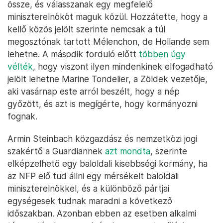
össze, és válasszanak egy megfelelő
miniszterelnököt maguk közül. Hozzátette, hogy a
kellő közös jelölt szerinte nemcsak a túl
megosztónak tartott Mélenchon, de Hollande sem
lehetne. A második forduló előtt
többen úgy
vélték
, hogy viszont ilyen mindenkinek elfogadható
jelölt lehetne Marine Tondelier, a Zöldek vezetője,
aki vasárnap este arról beszélt, hogy a nép
győzött, és azt is megígérte, hogy kormányozni
fognak.
Armin Steinbach közgazdász és nemzetközi jogi
szakértő a Guardiannek
azt mondta
, szerinte
elképzelhető egy baloldali kisebbségi kormány, ha
az NFP elő tud állni egy mérsékelt baloldali
miniszterelnökkel, és a különböző pártjai
egységesek tudnak maradni a következő
időszakban. Azonban ebben az esetben alkalmi