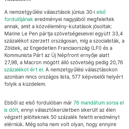
A nemzetgyűlési választások június 30-i
első
fordulójának
eredményei nagyjából megfeleltek
annak, amit a közvélemény-kutatások jósoltak:
Marine Le Pen pártja szövetségeseivel együtt 33,4
százalékot szerzett országosan, míg a szocialisták, a
Zöldek, az Engedetlen Franciaország (LFI) és a
Kommunista Párt az Új Népfront ernyője alatt
27,98, a Macron mögött álló szövetség pedig 20,76
százalékot ért el.
A nemzetgyűlési választásokon
azonban nincs országos lista, 577 képviselői helyért
folyik a küzdelem.
Ebből az első fordulóban már
76 mandátum sorsa el
is dőlt
, ennyi választókerületben sikerült az élen
végzett jelölteknek 50 százalék feletti eredményt
elérniük. Még soha nem volt olyan, hogy ennyire