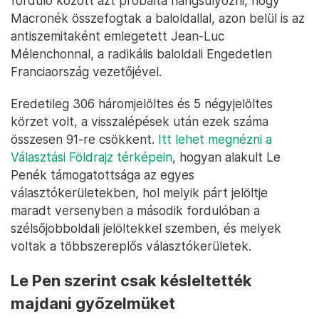
forduló között azt próbálta hangsúlyozni, hogy
Macronék összefogtak a baloldallal, azon belül is az
antiszemitaként emlegetett Jean-Luc
Mélenchonnal, a radikális baloldali Engedetlen
Franciaország vezetőjével.
Eredetileg 306 háromjelöltes és 5 négyjelöltes
körzet volt, a visszalépések után ezek száma
összesen 91-re csökkent.
Itt lehet megnézni a
Választási Földrajz térképein
, hogyan alakult Le
Penék támogatottsága az egyes
választókerületekben, hol melyik párt jelöltje
maradt versenyben a második fordulóban a
szélsőjobboldali jelöltekkel szemben, és melyek
voltak a többszereplős választókerületek.
Le Pen szerint csak késleltették
majdani győzelmüket