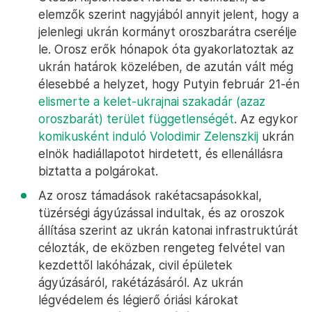
elemzők szerint nagyjából annyit jelent, hogy a
jelenlegi ukrán kormányt oroszbarátra cserélje
le. Orosz erők hónapok óta gyakorlatoztak az
ukrán határok közelében, de azután vált még
élesebbé a helyzet, hogy Putyin február 21-én
elismerte a kelet-ukrajnai szakadár (azaz
oroszbarát) terület függetlenségét
. Az egykor
komikusként induló Volodimir Zelenszkij
ukrán
elnök hadiállapotot hirdetett, és ellenállásra
biztatta a polgárokat.
Az orosz támadások rakétacsapásokkal,
tüzérségi ágyúzással indultak, és az oroszok
állítása szerint az ukrán katonai infrastruktúrát
célozták, de eközben rengeteg felvétel van
kezdettől lakóházak, civil épületek
ágyúzásáról, rakétázásáról. Az ukrán
légvédelem és légierő óriási károkat