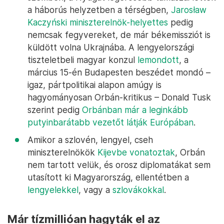
a háborús helyzetben a térségben,
Jarosław
Kaczyński miniszterelnök-helyettes
pedig
nemcsak fegyvereket, de már békemissziót is
küldött volna Ukrajnába. A lengyelországi
tiszteletbeli magyar konzul
lemondott
, a
március 15-én Budapesten beszédet mondó –
igaz, pártpolitikai alapon amúgy is
hagyományosan Orbán-kritikus – Donald Tusk
szerint pedig
Orbánban már a leginkább
putyinbarátabb vezetőt látják Európában
.
Amikor a szlovén, lengyel, cseh
miniszterelnökök
Kijevbe vonatoztak
, Orbán
nem tartott velük, és orosz diplomatákat sem
utasított ki Magyarország, ellentétben a
lengyelekkel
, vagy a
szlovákokkal
.
Már tízmillióan hagyták el az