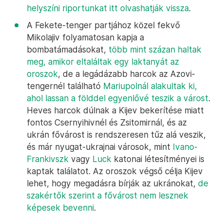
helyszíni riportunkat itt olvashatják vissza
.
A Fekete-tenger partjához közel fekvő
Mikolajiv folyamatosan kapja a
bombatámadásokat,
több mint százan haltak
meg, amikor eltaláltak egy laktanyát az
oroszok
, de a legádázabb harcok az Azovi-
tengernél található
Mariupolnál alakultak ki,
ahol lassan a földdel egyenlővé teszik a várost
.
Heves harcok dúlnak a Kijev bekerítése miatt
fontos Csernyihivnél és Zsitomirnál, és az
ukrán fővárost is rendszeresen tűz alá veszik,
és már nyugat-ukrajnai városok, mint
Ivano-
Frankivszk
vagy
Luck
katonai létesítményei is
kaptak találatot. Az oroszok végső célja Kijev
lehet, hogy megadásra bírják az ukránokat,
de
szakértők szerint a fővárost nem lesznek
képesek bevenni
.