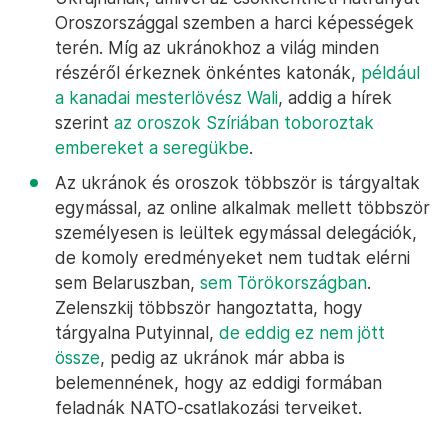
Oroszországgal szemben a harci képességek
terén. Míg az ukránokhoz a világ minden
részéről érkeznek önkéntes katonák,
például
a kanadai mesterlövész Wali
, addig a hírek
szerint
az oroszok Szíriában toboroztak
embereket a seregükbe
.
Az ukránok és oroszok többször is tárgyaltak
egymással, az online alkalmak mellett többször
személyesen is leültek egymással delegációk,
de komoly eredményeket nem tudtak elérni
sem Belaruszban,
sem Törökországban
.
Zelenszkij többször hangoztatta, hogy
tárgyalna Putyinnal,
de eddig ez nem jött
össze
, pedig az ukránok már abba is
belemennének, hogy az eddigi formában
feladnák NATO-csatlakozási terveiket.