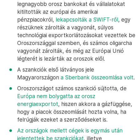
legnagyobb orosz bankokat és vállalatokat
kitiltották az európai és amerikai
pénzpiacokról,
lekapcsolták a SWIFT-ről
, egy
részüknek zárolták a vagyonát, súlyos
technológiai exportkorlátozásokat vezettek be
Oroszországgal szemben, és számos oligarcha
vagyonát zárolták, és még az Európai Unió
légterét is lezárták az oroszok elől.
A szankciók első látványos jele
Magyarországon
a Sberbank összeomlása volt
.
Oroszországot számos szankció sújtotta, de
Európa nem bolygatta az orosz
energiaexportot
, hiszen akkora a gázfüggése,
hogy a piacok összeomlását hozta volna, ha
felrúgják ezeket a szerződéseket is.
Az országok mellett cégek is egymás után
jelentettek be szankciókat
, illetve