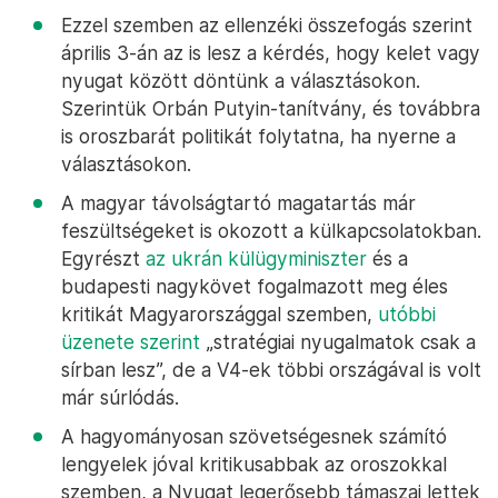
Ezzel szemben az ellenzéki összefogás szerint
április 3-án az is lesz a kérdés, hogy kelet vagy
nyugat között döntünk a választásokon.
Szerintük Orbán Putyin-tanítvány, és továbbra
is oroszbarát politikát folytatna, ha nyerne a
választásokon.
A magyar távolságtartó magatartás már
feszültségeket is okozott a külkapcsolatokban.
Egyrészt
az ukrán külügyminiszter
és a
budapesti nagykövet fogalmazott meg éles
kritikát Magyarországgal szemben,
utóbbi
üzenete szerint
„stratégiai nyugalmatok csak a
sírban lesz”, de a V4-ek többi országával is volt
már súrlódás.
A hagyományosan szövetségesnek számító
lengyelek jóval kritikusabbak az oroszokkal
szemben, a Nyugat legerősebb támaszai lettek