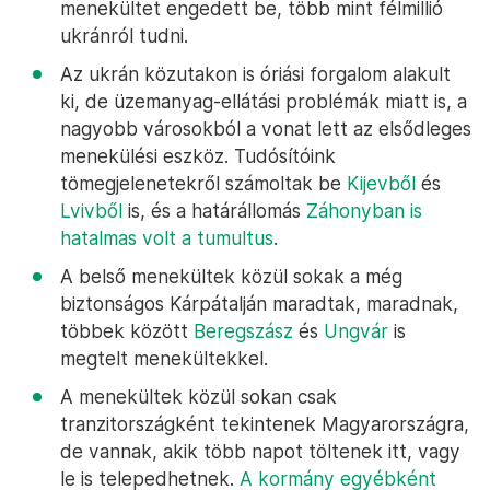
menekültet engedett be, több mint félmillió
ukránról tudni.
Az ukrán közutakon is óriási forgalom alakult
ki, de üzemanyag-ellátási problémák miatt is, a
nagyobb városokból a vonat lett az elsődleges
menekülési eszköz. Tudósítóink
tömegjelenetekről számoltak be
Kijevből
és
Lvivből
is, és a határállomás
Záhonyban is
hatalmas volt a tumultus
.
A belső menekültek közül sokak a még
biztonságos Kárpátalján maradtak, maradnak,
többek között
Beregszász
és
Ungvár
is
megtelt menekültekkel.
A menekültek közül sokan csak
tranzitországként tekintenek Magyarországra,
de vannak, akik több napot töltenek itt, vagy
le is telepedhetnek.
A kormány egyébként