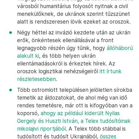
városból humanitárius folyosót nyitnak a civil
menekülőknek, de ukránok szerint tűzszünet
alatt is rendszeresen lövik ezeket az oroszok.
Négy héttel az invázió kezdete után az ukrán
erők, önkéntesek ellenállásával a front
legnagyobb részén úgy tűnik, hogy
állóháború
alakult ki
, és több helyen ukrán
ellentámadásokról is érkeztek hírek. Az
oroszok logisztikai nehézségeiről
itt írtunk
részletesebben
.
Több ostromlott településen jelöletlen sírokba
temetik az áldozatokat, de ahol még van idő
rendes temetésre, már ott is kifogyóban van a
koporsó,
ahogy az például kiderült Nyilas
Gergely és Huszti István, a Telex tudósítóinak
mikolajivi riportjából
. A Telex több stábbal is
tudósított és tudósít Ukrajnából,
összes