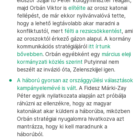
először Szijjártó Péter külügyminiszter reagált,
majd Orbán Viktor is
elítélte
az orosz katonai
fellépést, de már ekkor nyilvánvalóvá tette,
hogy a lehető legtávolabb akar maradni a
konfliktustól, mert
félti a rezsicsökkentést
, ami
az oroszoktól érkező gázon alapul. A kormány
kommunikációs stratégiájáról
itt írtunk
bővebben
. Orbán egyébként egy
március eleji
kormányzati közlés szerint
Putyinnal nem
beszélt az invázió óta, Zelenszkijjel igen.
A háború gyorsan az országgyűlési választások
kampányelemévé is vált
. A Fidesz Márki-Zay
Péter egyik nyilatkozata alapján azt próbálja
ráhúzni az ellenzékre, hogy az magyar
katonákat akar küldeni a háborúba, miközben
Orbán stratégiai nyugalomra hivatkozva azt
mantrázza, hogy ki kell maradnunk a
háborúból.