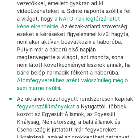
vezetőkkel, emellett gyakran ad ki
videoüzeneteket is. Szinte naponta szólítja fel
a világot, hogy
a NATO-nak légtérzárlatot
kéne elrendelnie
. Az észak-atlanti szövetség
ezeket a kéréseket figyelemmel kívül hagyta,
nem akar aktívan beavatkozni a háborúba.
Putyin már a háború első napján
megfenyegette a világot, azt mondta, soha
nem látott következményei lesznek annak, ha
bárki belép harmadik félként a háborúba.
Atomfegyverekhez azért valószínűleg még ő
sem merne nyúlni
.
Az ukránok ezzel együtt rendszeresen kapnak
fegyverszállítmányokat
a Nyugattól, többek
között az Egyesült Államok, az Egyesült
Királyság, Németország, a balti államok és
Csehország is juttatott már fegyvereket
Ukrajnának, amivel az csökkentheti hátrányát