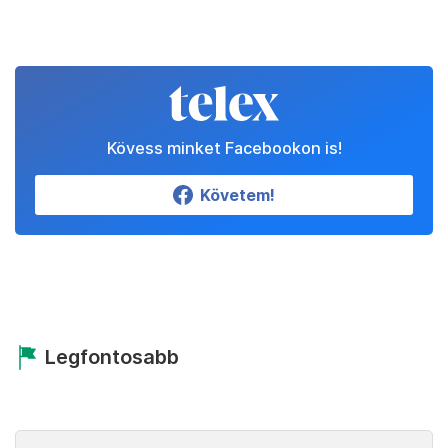
Kövess minket Facebookon is!
Követem!
Legfontosabb