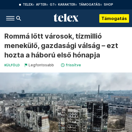
TELEX
AFTER
G7
KARAKTER
TÁMOGATÁS
SHOP
Támogatás
Rommá lőtt városok, tízmillió
menekülő, gazdasági válság – ezt
hozta a háború első hónapja
Legfontosabb
frissítve
KÜLFÖLD