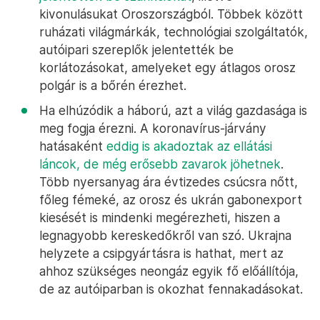
kivonulásukat Oroszországból. Többek között
ruházati világmárkák, technológiai szolgáltatók,
autóipari szereplők jelentették be
korlátozásokat, amelyeket egy átlagos orosz
polgár is a bőrén érezhet.
Ha elhúzódik a háború, azt a világ gazdasága is
meg fogja érezni. A koronavírus-járvány
hatásaként
eddig is akadoztak az ellátási
láncok, de még erősebb zavarok jöhetnek
.
Több nyersanyag ára évtizedes csúcsra nőtt,
főleg fémeké, az orosz és ukrán gabonexport
kiesését is mindenki megérezheti, hiszen a
legnagyobb kereskedőkről van szó. Ukrajna
helyzete a csipgyártásra is hathat, mert az
ahhoz szükséges neongáz egyik fő előállítója,
de az autóiparban is okozhat fennakadásokat.