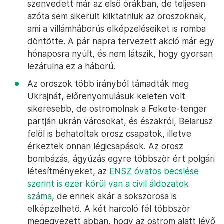
szenvedett már az első órákban, de teljesen
azóta sem sikerült kiiktatniuk az oroszoknak,
ami a villámháborús elképzeléseiket is romba
döntötte. A pár napra tervezett akció már egy
hónaposra nyúlt, és nem látszik, hogy gyorsan
lezárulna ez a háború.
Az oroszok több irányból támadták meg
Ukrajnát, előrenyomulásuk keleten volt
sikeresebb, de ostromolnak a Fekete-tenger
partján ukrán városokat, és északról, Belarusz
felől is behatoltak orosz csapatok, illetve
érkeztek onnan légicsapások. Az orosz
bombázás, ágyúzás egyre többször ért polgári
létesítményeket, az
ENSZ óvatos becslése
szerint is ezer körül van a civil áldozatok
száma
, de ennek akár a sokszorosa is
elképzelhető. A két harcoló fél többször
megegyezett abban, hogy az ostrom alatt lévő