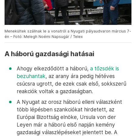
Menekültek szállnak le a vonatról a Nyugati pályaudvaron március 7-
én – Fotó: Melegh Noémi Napsugár / Telex
A háború gazdasági hatásai
Ahogy elkezdődött a háború,
a tőzsdék is
bezuhantak
, az arany ára pedig hétéves
csúcsra ugrott, de ezek csak első, sokkszerű
reakciók voltak a gazdaságban.
A Nyugat az orosz háború elleni válaszként
több lépésben szankciókat hirdetett, az
Európai Bizottság elnöke, Ursula von der
Leyen már a háború első napján kemény
gazdasági válaszlépéseket jelentett be. A