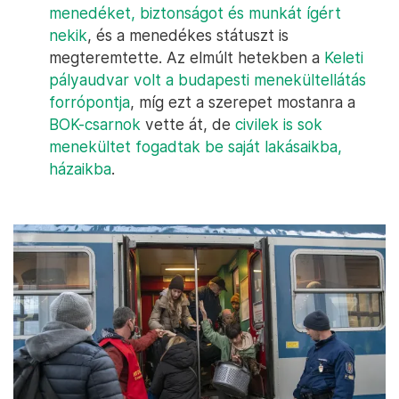
menedéket, biztonságot és munkát ígért
nekik
, és a menedékes státuszt is
megteremtette. Az elmúlt hetekben a
Keleti
pályaudvar volt a budapesti menekültellátás
forrópontja
, míg ezt a szerepet mostanra a
BOK-csarnok
vette át, de
civilek is sok
menekültet fogadtak be saját lakásaikba,
házaikba
.