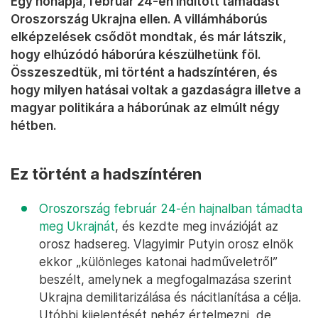
Egy hónapja, február 24-én indított támadást
Oroszország Ukrajna ellen. A villámháborús
elképzelések csődöt mondtak, és már látszik,
hogy elhúzódó háborúra készülhetünk föl.
Összeszedtük, mi történt a hadszíntéren, és
hogy milyen hatásai voltak a gazdaságra illetve a
magyar politikára a háborúnak az elmúlt négy
hétben.
Ez történt a hadszíntéren
Oroszország február 24-én hajnalban támadta
meg Ukrajnát
, és kezdte meg invázióját az
orosz hadsereg. Vlagyimir Putyin orosz elnök
ekkor „különleges katonai hadműveletről”
beszélt, amelynek a megfogalmazása szerint
Ukrajna demilitarizálása és nácitlanítása a célja.
Utóbbi kijelentését nehéz értelmezni, de