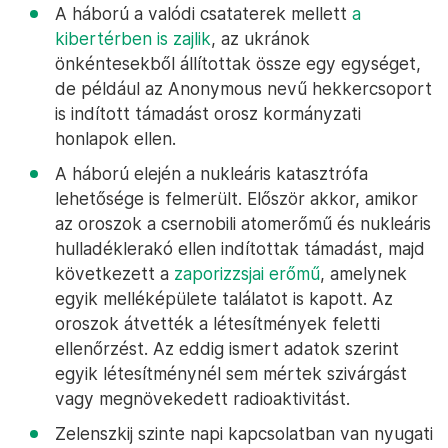
A háború a valódi csataterek mellett
a
kibertérben is zajlik
, az ukránok
önkéntesekből állítottak össze egy egységet,
de például az Anonymous nevű hekkercsoport
is indított támadást orosz kormányzati
honlapok ellen.
A háború elején a nukleáris katasztrófa
lehetősége is felmerült. Először akkor, amikor
az oroszok a csernobili atomerőmű és nukleáris
hulladéklerakó ellen indítottak támadást, majd
következett a
zaporizzsjai erőmű
, amelynek
egyik melléképülete találatot is kapott. Az
oroszok átvették a létesítmények feletti
ellenőrzést. Az eddig ismert adatok szerint
egyik létesítménynél sem mértek szivárgást
vagy megnövekedett radioaktivitást.
Zelenszkij szinte napi kapcsolatban van nyugati