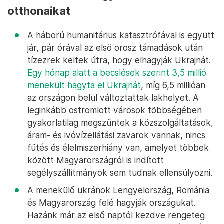
otthonaikat
A háború humanitárius katasztrófával is együtt
jár, pár órával az első orosz támadások után
tízezrek keltek útra, hogy elhagyják Ukrajnát.
Egy hónap alatt a becslések szerint 3,5 millió
menekült hagyta el Ukrajnát
, míg 6,5 millióan
az országon belül változtattak lakhelyet. A
leginkább ostromlott városok többségében
gyakorlatilag megszűntek a közszolgáltatások,
áram- és ivóvízellátási zavarok vannak, nincs
fűtés és élelmiszerhiány van, amelyet többek
között Magyarországról is indított
segélyszállítmányok sem tudnak ellensúlyozni.
A menekülő ukránok Lengyelország, Románia
és Magyarország felé hagyják országukat.
Hazánk már az első naptól kezdve rengeteg