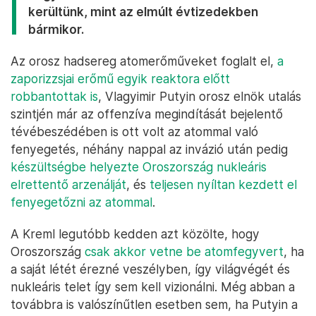
kerültünk, mint az elmúlt évtizedekben
bármikor.
Az orosz hadsereg atomerőműveket foglalt el,
a
zaporizzsjai erőmű egyik reaktora előtt
robbantottak is
, Vlagyimir Putyin orosz elnök utalás
szintjén már az offenzíva megindítását bejelentő
tévébeszédében is ott volt az atommal való
fenyegetés, néhány nappal az invázió után pedig
készültségbe helyezte Oroszország nukleáris
elrettentő arzenálját
, és
teljesen nyíltan kezdett el
fenyegetőzni az atommal
.
A Kreml legutóbb kedden azt közölte, hogy
Oroszország
csak akkor vetne be atomfegyvert
, ha
a saját létét érezné veszélyben, így világvégét és
nukleáris telet így sem kell vizionálni. Még abban a
továbbra is valószínűtlen esetben sem, ha Putyin a