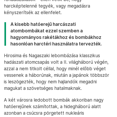
harcképtelenné tegyék, vagy megadásra
kényszerítsék az ellenfelet.
A kisebb hatóerejű harcászati
atombombákat ezzel szemben a
hagyományos rakétákhoz és bombákhoz
hasonlóan harctéri használatra tervezték.
Hirosima és Nagaszaki lebombázása klasszikus
hadászati atomcsapás volt a II. világháború végén,
azzal a nem titkolt céllal, hogy minél előbb véget
vessenek a háborúnak, miután a japánok többször
is leszögezték, hogy nem hajlandók megadni
magukat a szövetséges hatalmaknak.
A két városra ledobott bombák akkoriban nagy
hatóerejűnek számítottak, a hidegháború alatt
azonban a csúcsra pörgetett nukleáris