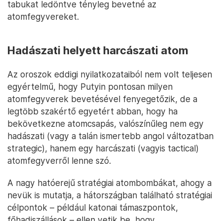
tabukat ledöntve tényleg bevetné az
atomfegyvereket.
Hadászati helyett harcászati atom
Az oroszok eddigi nyilatkozataiból nem volt teljesen
egyértelmű, hogy Putyin pontosan milyen
atomfegyverek bevetésével fenyegetőzik, de a
legtöbb szakértő egyetért abban, hogy ha
bekövetkezne atomcsapás, valószínűleg nem egy
hadászati (vagy a talán ismertebb angol változatban
strategic), hanem egy harcászati (vagyis tactical)
atomfegyverről lenne szó.
A nagy hatóerejű stratégiai atombombákat, ahogy a
nevük is mutatja, a hátországban található stratégiai
célpontok – például katonai támaszpontok,
főhadiszállások – ellen vetik be, hogy