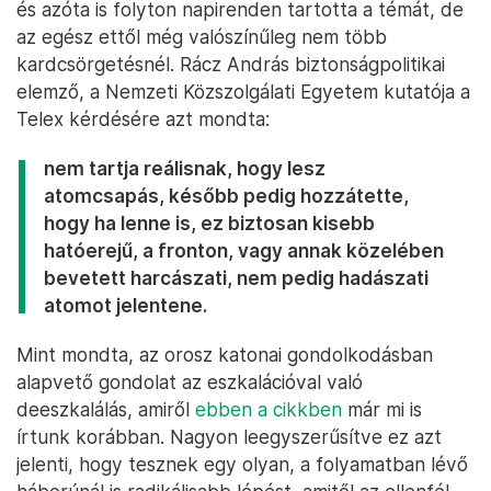
és azóta is folyton napirenden tartotta a témát, de
az egész ettől még valószínűleg nem több
kardcsörgetésnél. Rácz András biztonságpolitikai
elemző, a Nemzeti Közszolgálati Egyetem kutatója a
Telex kérdésére azt mondta:
nem tartja reálisnak, hogy lesz
atomcsapás, később pedig hozzátette,
hogy ha lenne is, ez biztosan kisebb
hatóerejű, a fronton, vagy annak közelében
bevetett harcászati, nem pedig hadászati
atomot jelentene.
Mint mondta, az orosz katonai gondolkodásban
alapvető gondolat az eszkalációval való
deeszkalálás, amiről
ebben a cikkben
már mi is
írtunk korábban. Nagyon leegyszerűsítve ez azt
jelenti, hogy tesznek egy olyan, a folyamatban lévő