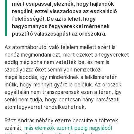
mért csapással jeleznék, hogy hajlandók
reagálni, ezzel visszadobva az eszkaláció
felelősségét. De az is lehet, hogy
hagyományos fegyverekkel mérnének
pusztító válaszcsapást az oroszokra.
Az atomháborútól való félelem mellett azért is
nehéz megmondani ezt, mert ezeket a fegyvereket
eddig még soha nem vetették be, és nem is
szabályozza őket semmilyen nemzetközi
megállapodás, így mindenkinek a lelkiismeretén
múlik, hogy mennyit gyárt le belőlük. Az oroszok
egyáltalán nem transzparensek ezen a téren, így
senki nem tudja, hogy pontosan hány harcászati
atomfegyverrel rendelkezhetnek.
Rácz András néhány ezerre becsülte a töltetek
számát,
más elemzők szerint pedig nagyjából