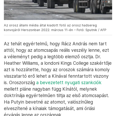
Az orosz állami média által kiadott fotó az orosz hadsereg
konvojáról Herszonban 2022. március 11-én – Fotó: Sputnik / AFP
Az tehát egyértelmű, hogy Rácz András nem tart
attól, hogy az atomcsapás reális veszély lenne, ezt
a véleményt pedig a legtöbb elemző osztja. Dr.
Heather Williams, a londoni Kings College szakértője
azt is hozzátette, hogy az oroszok számára komoly
visszatartó erő lehet a Kínával fenntartott viszony
is. Oroszország
a bevezetett nyugati szankciók
mellett pláne nagyban függ Kínától, melynek
doktrínája egyértelműen tiltja az első atomcsapást.
Ha Putyin bevetné az atomot, valószínűleg
elveszítené a kínaiak támogatását, ami óriási
érvágás lenne az országnak.