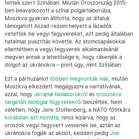
tettek szert Szíriában. Miután Oroszország 2015-
ben beavatkozott a szíriai polgárháborúba,
Moszkva gyakran állította, hogy az általuk
támogatott Aszad-rezsim helyett a lázadók
vetettek be vegyi fegyvereket, ezt pedig általában
hatalmas pusztítás követte. Az atomcsapásokkal
ellentétben a vegyi fegyverek alkalmazásánál
megvan annak a lehetősége is, hogy rákenjék a
dolgot az ukránokra – pont úgy, mint Szíriában.
Ezt a párhuzamot
többen megvonták már
, miután
Moszkva elkezdett megágyazni a narratívának,
azzal, hogy
ukrajnai biolaborokról
és
oroszokra
targetált biológiai fegyverekről
beszéltek. Nem
véletlen, hogy Jens Stoltenberg, a NATO főtitkára
korábban azt mondta
, nincs kizárva, hogy az
oroszok vegyi fegyvert vessenek be, aztán az
ukránokra fogják az akciót, kedden pedig
Joe