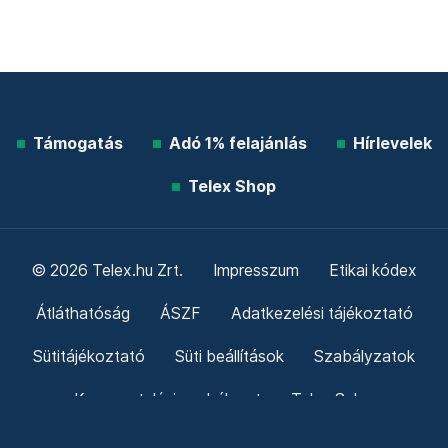
Támogatás
Adó 1% felajánlás
Hírlevelek
Telex Shop
© 2026 Telex.hu Zrt.
Impresszum
Etikai kódex
Átláthatóság
ÁSZF
Adatkezelési tájékoztató
Sütitájékoztató
Süti beállítások
Szabályzatok
Kommentelési szabályzat
Telex Sales