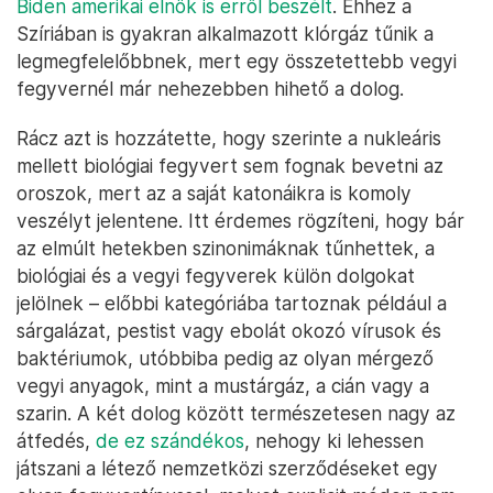
Biden amerikai elnök is erről beszélt
. Ehhez a
Szíriában is gyakran alkalmazott klórgáz tűnik a
legmegfelelőbbnek, mert egy összetettebb vegyi
fegyvernél már nehezebben hihető a dolog.
Rácz azt is hozzátette, hogy szerinte a nukleáris
mellett biológiai fegyvert sem fognak bevetni az
oroszok, mert az a saját katonáikra is komoly
veszélyt jelentene. Itt érdemes rögzíteni, hogy bár
az elmúlt hetekben szinonimáknak tűnhettek, a
biológiai és a vegyi fegyverek külön dolgokat
jelölnek – előbbi kategóriába tartoznak például a
sárgalázat, pestist vagy ebolát okozó vírusok és
baktériumok, utóbbiba pedig az olyan mérgező
vegyi anyagok, mint a mustárgáz, a cián vagy a
szarin. A két dolog között természetesen nagy az
átfedés,
de ez szándékos
, nehogy ki lehessen
játszani a létező nemzetközi szerződéseket egy