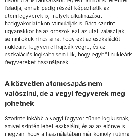
háborúnál is radikálisabb lépést, amitől az ellenfél
feladja, ennek pedig részét képezhetik az
atomfegyverek is, melyek alkalmazását
hadgyakorlatokon szimulálják is. Rácz szerint
ugyanakkor ha az oroszok ezt az utat választják,
semmi okuk nincs arra, hogy ezt az eszkalációt
nukleáris fegyverrel hajtsák végre, és az
eszkalációs logikába sem illik, hogy egyből nukleáris
fegyvereket használjanak.
A közvetlen atomcsapás nem
valószínű, de a vegyi fegyverek még
jöhetnek
Szerinte inkább a vegyi fegyver tűnne logikusnak,
amivel szintén lehet eszkalálni, és az az előnye is
megvan, hogy a használatában már komoly rutinra