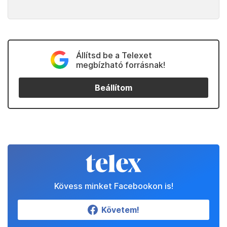
Állítsd be a Telexet
megbízható forrásnak!
Beállítom
Kövess minket Facebookon is!
Követem!