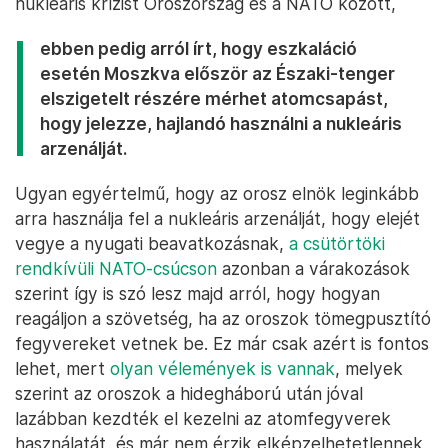
nukleáris krízist Oroszország és a NATO között,
ebben pedig arról írt, hogy eszkaláció
esetén Moszkva először az Északi-tenger
elszigetelt részére mérhet atomcsapást,
hogy jelezze, hajlandó használni a nukleáris
arzenálját.
Ugyan egyértelmű, hogy az orosz elnök leginkább
arra használja fel a nukleáris arzenálját, hogy elejét
vegye a nyugati beavatkozásnak,
a csütörtöki
rendkívüli NATO-csúcson
azonban a várakozások
szerint így is szó lesz majd arról, hogy hogyan
reagáljon a szövetség, ha az oroszok tömegpusztító
fegyvereket vetnek be. Ez már csak azért is fontos
lehet, mert
olyan vélemények is vannak
, melyek
szerint az oroszok a hidegháború után jóval
lazábban kezdték el kezelni az atomfegyverek
használatát, és már nem érzik elképzelhetetlennek