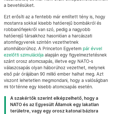
a bevetésüket.
Ezt erősíti az a fentebb már említett tény is, hogy
mostanra sokkal kisebb hatóerejű bombákról és
robbanófejekről van szó, pedig a nagyobb
hatóerejű társaikhoz hasonlóan a harcászati
atomfegyverek szintén vezethetnek
atomháborúhoz. A Princeton Egyetem
pár évvel
ezelőtti szimulációja
alapján egy figyelmeztetésnek
szánt orosz atomcsapás, illetve egy NATO-s
válaszcsapás olyan háborúhoz vezethet, melynek
első pár órájában 90 millió ember halhat meg. Azt
viszont lehetetlen megmondani, hogy a valóságban
mi történne egy kisebb atomcsapás esetén.
A szakértők szerint elképzelhető, hogy a
NATO és az Egyesült Államok egy lakatlan
területre, vagy egy orosz katonai bázisra