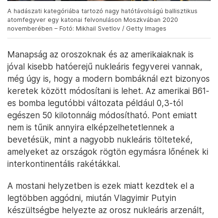
A hadászati kategóriába tartozó nagy hatótávolságú ballisztikus
atomfegyver egy katonai felvonuláson Moszkvában 2020
novemberében – Fotó: Mikhail Svetlov / Getty Images
Manapság az oroszoknak és az amerikaiaknak is
jóval kisebb hatóerejű nukleáris fegyverei vannak,
még úgy is, hogy a modern bombáknál ezt bizonyos
keretek között módosítani is lehet. Az amerikai B61-
es bomba legutóbbi változata például 0,3-tól
egészen 50 kilotonnáig módosítható. Pont emiatt
nem is tűnik annyira elképzelhetetlennek a
bevetésük, mint a nagyobb nukleáris tölteteké,
amelyeket az országok rögtön egymásra lőnének ki
interkontinentális rakétákkal.
A mostani helyzetben is ezek miatt kezdtek el a
legtöbben aggódni, miután Vlagyimir Putyin
készültségbe helyezte az orosz nukleáris arzenált,