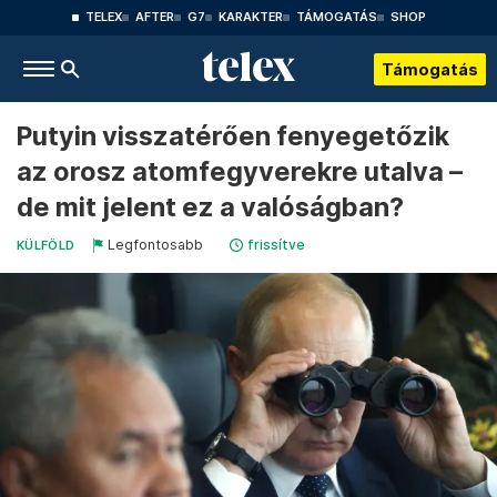
TELEX
AFTER
G7
KARAKTER
TÁMOGATÁS
SHOP
Támogatás
Putyin visszatérően fenyegetőzik
az orosz atomfegyverekre utalva –
de mit jelent ez a valóságban?
Legfontosabb
frissítve
KÜLFÖLD