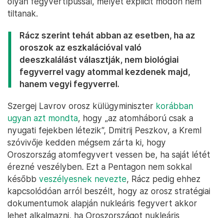
olyan fegyvertípussal, melyet explicit módon nem
tiltanak.
Rácz szerint tehát abban az esetben, ha az
oroszok az eszkalációval való
deeszkalálást választják, nem biológiai
fegyverrel vagy atommal kezdenek majd,
hanem vegyi fegyverrel.
Szergej Lavrov orosz külügyminiszter
korábban
ugyan azt mondta
, hogy „az atomháború csak a
nyugati fejekben létezik”, Dmitrij Peszkov, a Kreml
szóvivője kedden mégsem zárta ki, hogy
Oroszország atomfegyvert vessen be, ha saját létét
érezné veszélyben. Ezt a Pentagon nem sokkal
később
veszélyesnek nevezte
, Rácz pedig ehhez
kapcsolódóan arról beszélt, hogy az orosz stratégiai
dokumentumok alapján nukleáris fegyvert akkor
lehet alkalmazni, ha Oroszországot nukleáris