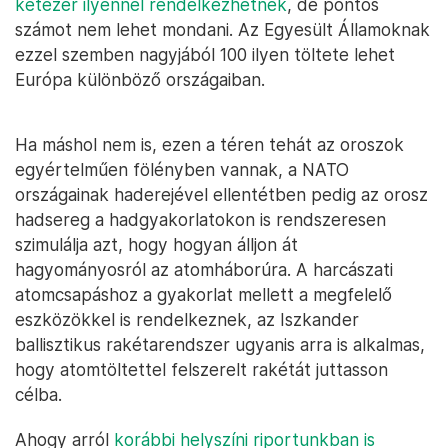
kétezer ilyennel rendelkezhetnek
, de pontos
számot nem lehet mondani. Az Egyesült Államoknak
ezzel szemben nagyjából 100 ilyen töltete lehet
Európa különböző országaiban.
Ha máshol nem is, ezen a téren tehát az oroszok
egyértelműen fölényben vannak, a NATO
országainak haderejével ellentétben pedig az orosz
hadsereg a hadgyakorlatokon is rendszeresen
szimulálja azt, hogy hogyan álljon át
hagyományosról az atomháborúra. A harcászati
atomcsapáshoz a gyakorlat mellett a megfelelő
eszközökkel is rendelkeznek, az Iszkander
ballisztikus rakétarendszer ugyanis arra is alkalmas,
hogy atomtöltettel felszerelt rakétát juttasson
célba.
Ahogy arról
korábbi helyszíni riportunkban is