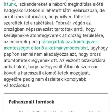
írtunk
, Iszkandereket a háború megindítása előtti
hadgyakorlatokon is lehetett látni Belaruszban, de
arról nincs információ, hogy milyen töltettel
szerelték fel a rakétákat. Február végén az
országban népszavazást tartottak arról, hogy
kerüljenek-e atomfegyverek az ország területére,
az emberek pedig
támogatták az atomfegyver-
mentességet eltörlő alkotmánymódosítást
, úgyhogy
papíron semmi nem akadályozza azt, hogy orosz
atomtöltetek legyenek ott. Az viszont bizakodásra
adhat okot, hogy az Egyesült Államok szorosan
követi a harcászati atomtöltetek mozgását,
egyelőre pedig nem észleltek komolyabb
változásokat.
Felhasznált források