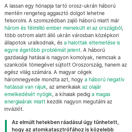
A lassan egy hónapja tartó orosz-ukrán háború
mentén rengeteg aggasztó dolgot lehetne
felsorolni. A szomszédban zajló háború miatt már
három és félmillió ember menekült el az országból
,
több ostrom alatt álló ukrán városban középkori
állapotok uralkodnak, és
a halottak eltemetése is
egyre égetőbb problémát jelent
. A háború
gazdasági hatásai is nagyon komolyak, nemcsak a
szankciók tömegével sújtott Oroszország, hanem az
egész világ számára. A magyar cégek
háromnegyede mondta azt, hogy
a háború negatív
hatással van rájuk
, az amerikaiak
az olajár
emelkedését nyögik
, a kínaiak pedig
a magas
energiaárak miatt
kezdik nagyon megutálni az
inváziót.
Az elmúlt hetekben ráadásul úgy tűnhetett,
hogy az atomkatasztrófához is közelebb