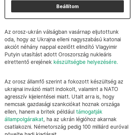
Beállítom
Az orosz-ukrán válságban vasárnap eljutottunk
oda, hogy az Ukrajna elleni nagyszabású katonai
akciót néhány nappal ezelőtt elindító Vlagyimir
Putyin utasítást adott Oroszország nukleáris
elrettentő erejének
készültségbe helyezésére.
Az orosz államfő szerint a fokozott készültség az
ukrajnai invázió miatt indokolt, valamint a NATO
agresszív kijelentései miatt. Utalt arra is, hogy
nemcsak gazdasági szankciókat hoznak országa
ellen, hanem a britek például
támogatják
állampolgáraikat
, ha az ukrán légióhoz akarnak
csatlakozni. Németország pedig 100 milliárd euróval
növelte hadi kiadásait.