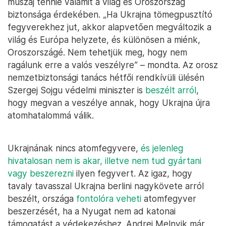
muszáj tennie valamit a világ és Oroszország
biztonsága érdekében. „Ha Ukrajna tömegpusztító
fegyverekhez jut, akkor alapvetően megváltozik a
világ és Európa helyzete, és különösen a miénk,
Oroszországé. Nem tehetjük meg, hogy nem
ragálunk erre a valós veszélyre” – mondta. Az orosz
nemzetbiztonsági tanács hétfői rendkívüli ülésén
Szergej Sojgu védelmi miniszter is
beszélt arról
,
hogy megvan a veszélye annak, hogy Ukrajna újra
atomhatalommá válik.
Ukrajnának nincs atomfegyvere,
és jelenleg
hivatalosan nem is akar, illetve nem tud gyártani
vagy beszerezni
ilyen fegyvert. Az igaz, hogy
tavaly tavasszal Ukrajna berlini nagykövete arról
beszélt, országa
fontolóra veheti
atomfegyver
beszerzését, ha a Nyugat nem ad katonai
támogatást a védekezéshez. Andrej Melnyik már