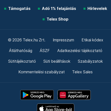
Támogatás
Adó 1% felajánlás
Hírlevelek
Telex Shop
© 2026 Telex.hu Zrt.
Impresszum
Etikai kódex
Átláthatóság
ÁSZF
Adatkezelési tájékoztató
Sütitájékoztató
Süti beállítások
Szabályzatok
Kommentelési szabályzat
Telex Sales