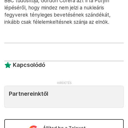
BBC tudósítója, Gordon Corera azt írta Putyin
lépéséről, hogy mindez nem jelzi a nukleáris
fegyverek tényleges bevetésének szándékát,
inkább csak félelemkeltésnek szánja az elnök.
Kapcsolódó
Partnereinktől