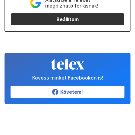
Állítsd be a Telexet
megbízható forrásnak!
Beállítom
Kövess minket Facebookon is!
Követem!