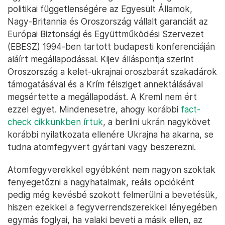
politikai függetlenségére az Egyesült Államok,
Nagy-Britannia és Oroszország vállalt garanciát az
Európai Biztonsági és Együttműködési Szervezet
(EBESZ) 1994-ben tartott budapesti konferenciáján
aláírt megállapodással. Kijev álláspontja szerint
Oroszország a kelet-ukrajnai oroszbarát szakadárok
támogatásával és a Krím félsziget annektálásával
megsértette a megállapodást. A Kreml nem ért
ezzel egyet. Mindenesetre, ahogy korábbi
fact-
check cikkünkben írtuk
, a berlini ukrán nagykövet
korábbi nyilatkozata ellenére Ukrajna ha akarna, se
tudna atomfegyvert gyártani vagy beszerezni.
Atomfegyverekkel egyébként nem nagyon szoktak
fenyegetőzni a nagyhatalmak, reális opcióként
pedig még kevésbé szokott felmerülni a bevetésük,
hiszen ezekkel a fegyverrendszerekkel lényegében
egymás foglyai, ha valaki beveti a másik ellen, az