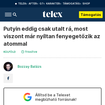
TELEX
AFTER
G7
KARAKTER
TÁMOGATÁS
SHOP
Támogatás
Putyin eddig csak utalt rá, most
viszont már nyíltan fenyegetőzik az
atommal
frissítve
KÜLFÖLD
Bozzay Balázs
Állítsd be a Telexet
megbízható forrásnak!