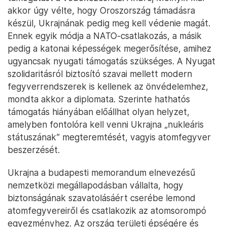
akkor úgy vélte, hogy Oroszország támadásra
készül, Ukrajnának pedig meg kell védenie magát.
Ennek egyik módja a NATO-csatlakozás, a másik
pedig a katonai képességek megerősítése, amihez
ugyancsak nyugati támogatás szükséges. A Nyugat
szolidaritásról biztosító szavai mellett modern
fegyverrendszerek is kellenek az önvédelemhez,
mondta akkor a diplomata. Szerinte hathatós
támogatás hiányában előállhat olyan helyzet,
amelyben fontolóra kell venni Ukrajna „nukleáris
státuszának” megteremtését, vagyis atomfegyver
beszerzését.
Ukrajna a budapesti memorandum elnevezésű
nemzetközi megállapodásban vállalta, hogy
biztonságának szavatolásáért cserébe lemond
atomfegyvereiről és csatlakozik az atomsorompó
egyezményhez. Az ország területi épségére és