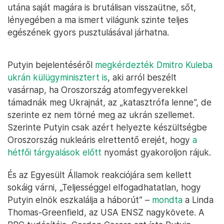
utána saját magára is brutálisan visszaütne, sőt,
lényegében a ma ismert világunk szinte teljes
egészének gyors pusztulásával járhatna.
Putyin bejelentéséről
megkérdezték Dmitro Kuleba
ukrán külügyminisztert is
, aki arról beszélt
vasárnap, ha Oroszország atomfegyverekkel
támadnák meg Ukrajnát, az „katasztrófa lenne”, de
szerinte ez nem törné meg az ukrán szellemet.
Szerinte Putyin csak azért helyezte készültségbe
Oroszország nukleáris elrettentő erejét, hogy
a
hétfői tárgyalások előtt
nyomást gyakoroljon rájuk.
És az Egyesült Államok reakciójára sem kellett
sokáig várni, „Teljességgel elfogadhatatlan, hogy
Putyin elnök eszkalálja a háborút” –
mondta
a Linda
Thomas-Greenfield, az USA ENSZ nagykövete. A