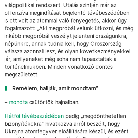
világpolitikai rendszert. Utalás szintjén már az
offenzíva megindítását bejelentő tévébeszédében
is ott volt az atommal való fenyegetés, akkor úgy
fogalmazott: „Aki megpróbál velünk ütközni, és még
inkább megpróbál veszélyt jelenteni országunkra,
népünkre, annak tudnia kell, hogy Oroszország
válasza azonnali lesz, és olyan következményekkel
jár, amilyeneket még soha nem tapasztaltak a
történelmükben. Minden vonatkozó döntés
megszületett.
Remélem, hallják, amit mondtam”
–
mondta
csütörtök hajnalban.
Hétfői tévébeszédében
pedig „megdönthetetlen
bizonyítékokra” hivatkozva arról beszélt, hogy
Ukrajna atomfegyver előállítására készül, és ezért