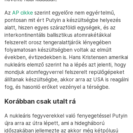
Az
AP cikke
szerint egyelőre nem egyértelmű,
pontosan mit ért Putyin a készültségbe helyezés
alatt, hiszen egyes szárazföldi egységek, és az
interkontinentális ballisztikus atomrakétákkal
felszerelt orosz tengeralattjárók lényegében
folyamatosan készültségben voltak az elmúlt
években, évtizedekben is. Hans Kristensen amerikai
nukleáris elemző szerint ha a lépés azt jelenti, hogy
mondjuk atomfegyverrel felszerelt repülőgépeket
állítanak készültségbe, akkor arra az USA is reagálni
fog, és hasonló erőket vezényel a térségbe.
Korábban csak utalt rá
A nukleáris fegyverekkel való fenyegetéssel Putyin
újra arra az útra lépett, ami a hidegháború
időszakában jellemezte az akkor még kétpólusú