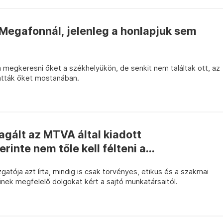
Megafonnál, jelenleg a honlapjuk sem
 megkeresni őket a székhelyükön, de senkit nem találtak ott, az
átták őket mostanában.
agált az MTVA által kiadott
nte nem tőle kell félteni a...
atója azt írta, mindig is csak törvényes, etikus és a szakmai
ek megfelelő dolgokat kért a sajtó munkatársaitól.