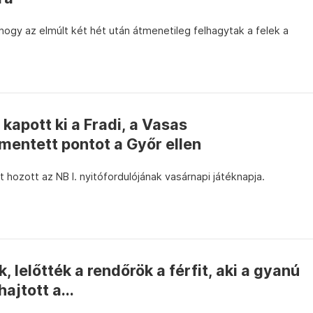
, hogy az elmúlt két hét után átmenetileg felhagytak a felek a
apott ki a Fradi, a Vasas
entett pontot a Győr ellen
 hozott az NB I. nyitófordulójának vasárnapi játéknapja.
k, lelőtték a rendőrök a férfit, aki a gyanú
ajtott a...