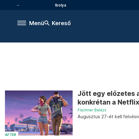
Ibolya
Menü
Kereső
Jött egy előzetes 
konkrétan a Netfl
Flachner Balázs
Augusztus 27-ét kell felvésn
AFTER