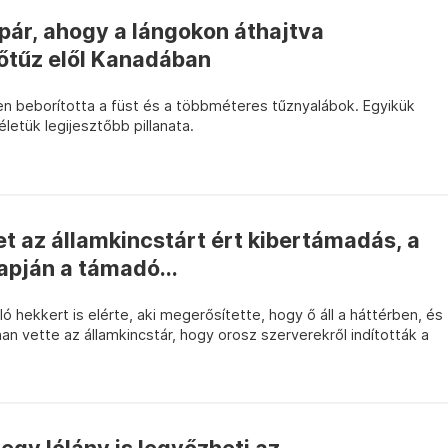
pár, ahogy a lángokon áthajtva
őtűz elől Kanadában
en beborította a füst és a többméteres tűznyalábok. Egyikük
életük legijesztőbb pillanata.
t az államkincstárt ért kibertámadás, a
apján a támadó...
 hekkert is elérte, aki megerősítette, hogy ő áll a háttérben, és
an vette az államkincstár, hogy orosz szerverekről indították a