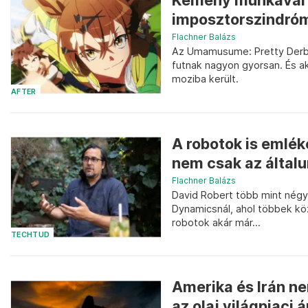
Kemény munkával e
imposztorszindró
Flachner Balázs
Az Umamusume: Pretty Derby 
futnak nagyon gyorsan. És aká
moziba került.
AFTER
A robotok is emlék
nem csak az általu
Flachner Balázs
David Robert több mint négy
Dynamicsnál, ahol többek közt
robotok akár már...
TECHTUD
Amerika és Irán ne
az olaj világpiaci á