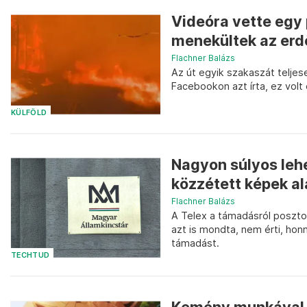
Videóra vette egy 
menekültek az erd
Flachner Balázs
Az út egyik szakaszát teljes
Facebookon azt írta, ez volt 
KÜLFÖLD
Nagyon súlyos lehe
közzétett képek al
Flachner Balázs
A Telex a támadásról posztoló
azt is mondta, nem érti, honn
támadást.
TECHTUD