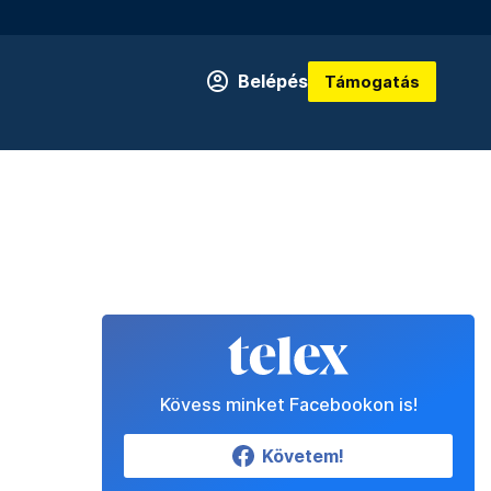
Belépés
Támogatás
Kövess minket Facebookon is!
Követem!