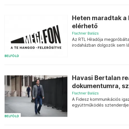
Heten maradtak a 
elérhető
Flachner Balázs
Az RTL Híradója megpróbálta
irodaházban dolgozók sem l
BELFÖLD
Havasi Bertalan re
dokumentumra, szeri
Flachner Balázs
A Fidesz kommunikációs igazg
együttműködés sztenderdjein
BELFÖLD