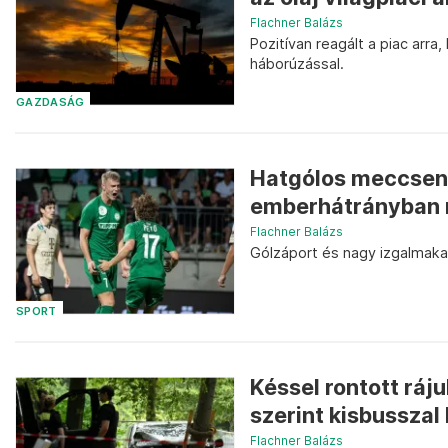
Flachner Balázs
Pozitívan reagált a piac arra
háborúzással.
GAZDASÁG
Hatgólos meccsen k
emberhátrányban m
Flachner Balázs
Gólzáport és nagy izgalmakat
SPORT
Késsel rontott ráju
szerint kisbusszal h
Flachner Balázs