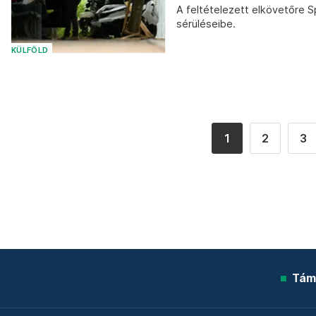
A feltételezett elkövetőre Sp
sérüléseibe.
KÜLFÖLD
1
2
3
Tám