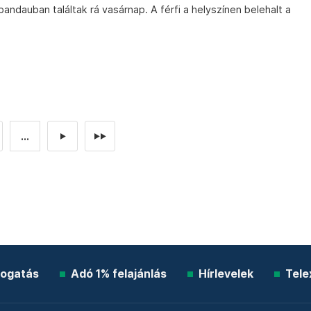
andauban találtak rá vasárnap. A férfi a helyszínen belehalt a
...
►
►►
ogatás
Adó 1% felajánlás
Hírlevelek
Tele