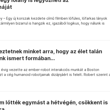
gy lólány is legyőzheti az
máját
– Egy új korszak kezdete című filmben lófüles, lófarkas lányok
rmilyen bizarrul is hangzik ez, igazából logikus, hogy nálunk is
eztetnek minket arra, hogy az élet talán
nk ismert formában...
 évig vezette az ember-robot interakciós munkát a Boston
 a cég humanoid robotjainak dizájnjáért is felelt. Robert szerint 
m lőtték egymást a hétvégén, csökkent is
ra