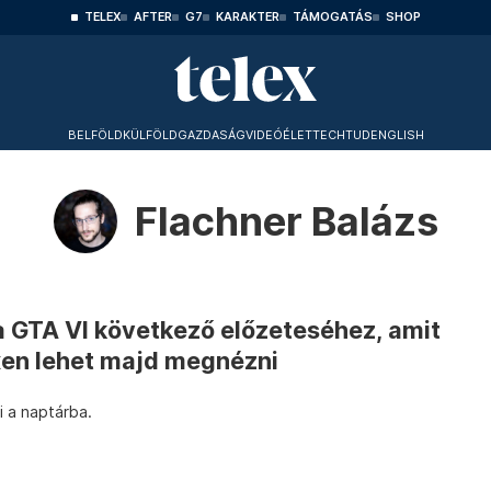
TELEX
AFTER
G7
KARAKTER
TÁMOGATÁS
SHOP
BELFÖLD
KÜLFÖLD
GAZDASÁG
VIDEÓ
ÉLET
TECHTUD
ENGLISH
Flachner Balázs
a GTA VI következő előzeteséhez, amit
ixen lehet majd megnézni
i a naptárba.