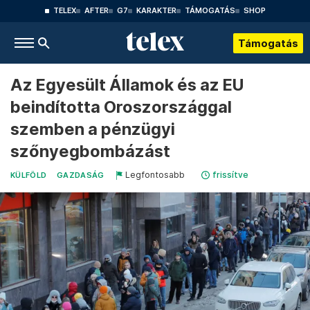
TELEX
AFTER
G7
KARAKTER
TÁMOGATÁS
SHOP
Támogatás
Az Egyesült Államok és az EU
beindította Oroszországgal
szemben a pénzügyi
szőnyegbombázást
Legfontosabb
frissítve
KÜLFÖLD
GAZDASÁG