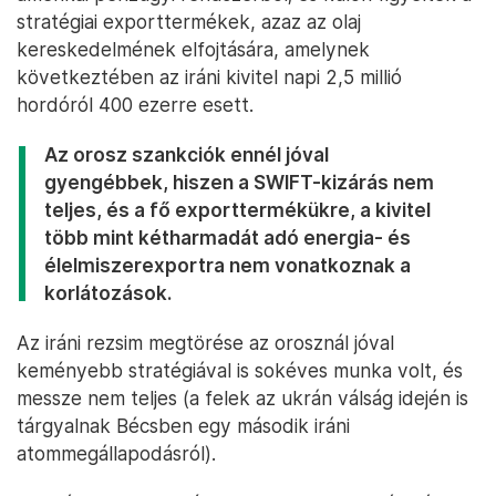
stratégiai exporttermékek, azaz az olaj
kereskedelmének elfojtására, amelynek
következtében az iráni kivitel napi 2,5 millió
hordóról 400 ezerre esett.
Az orosz szankciók ennél jóval
gyengébbek, hiszen a SWIFT-kizárás nem
teljes, és a fő exporttermékükre, a kivitel
több mint kétharmadát adó energia- és
élelmiszerexportra nem vonatkoznak a
korlátozások.
Az iráni rezsim megtörése az orosznál jóval
keményebb stratégiával is sokéves munka volt, és
messze nem teljes (a felek az ukrán válság idején is
tárgyalnak Bécsben egy második iráni
atommegállapodásról).