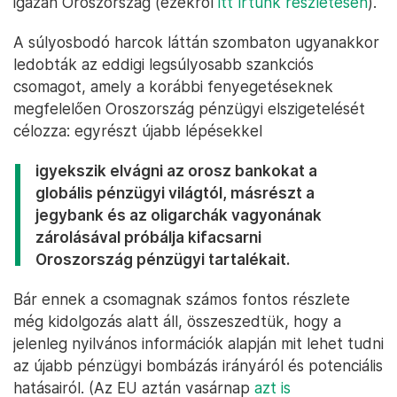
igazán Oroszország (ezekről
itt írtunk részletesen
).
A súlyosbodó harcok láttán szombaton ugyanakkor
ledobták az eddigi legsúlyosabb szankciós
csomagot, amely a korábbi fenyegetéseknek
megfelelően Oroszország pénzügyi elszigetelését
célozza: egyrészt újabb lépésekkel
igyekszik elvágni az orosz bankokat a
globális pénzügyi világtól, másrészt a
jegybank és az oligarchák vagyonának
zárolásával próbálja kifacsarni
Oroszország pénzügyi tartalékait.
Bár ennek a csomagnak számos fontos részlete
még kidolgozás alatt áll, összeszedtük, hogy a
jelenleg nyilvános információk alapján mit lehet tudni
az újabb pénzügyi bombázás irányáról és potenciális
hatásairól. (Az EU aztán vasárnap
azt is