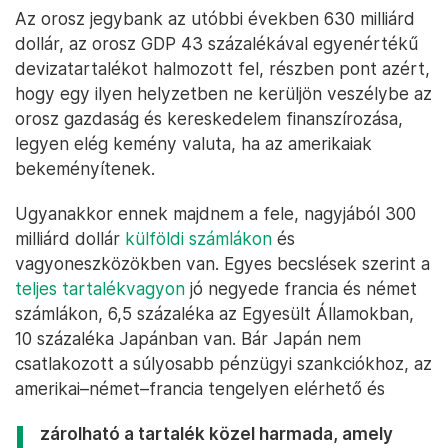
Az orosz jegybank az utóbbi években 630 milliárd
dollár, az orosz GDP 43 százalékával egyenértékű
devizatartalékot halmozott fel, részben pont azért,
hogy egy ilyen helyzetben ne kerüljön veszélybe az
orosz gazdaság és kereskedelem finanszírozása,
legyen elég kemény valuta, ha az amerikaiak
bekeményítenek.
Ugyanakkor ennek majdnem a fele, nagyjából 300
milliárd dollár
külföldi számlákon
és
vagyoneszközökben van. Egyes becslések szerint a
teljes tartalékvagyon
jó negyede francia és német
számlákon, 6,5 százaléka az Egyesült Államokban,
10 százaléka Japánban van. Bár Japán nem
csatlakozott a súlyosabb pénzügyi szankciókhoz, az
amerikai–német–francia tengelyen elérhető és
zárolható a tartalék közel harmada, amely