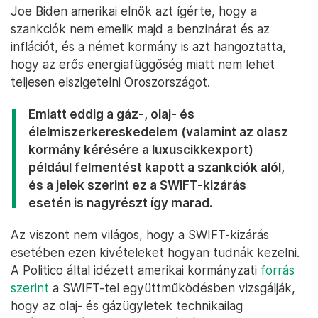
Joe Biden amerikai elnök azt ígérte, hogy a
szankciók nem emelik majd a benzinárat és az
inflációt, és a német kormány is azt hangoztatta,
hogy az erős energiafüggőség miatt nem lehet
teljesen elszigetelni Oroszországot.
Emiatt eddig a gáz-, olaj- és
élelmiszerkereskedelem (valamint az olasz
kormány kérésére a luxuscikkexport)
például felmentést kapott a szankciók alól,
és a jelek szerint ez a SWIFT-kizárás
esetén is nagyrészt így marad.
Az viszont nem világos, hogy a SWIFT-kizárás
esetében ezen kivételeket hogyan tudnák kezelni.
A Politico által idézett amerikai kormányzati
forrás
szerint
a SWIFT-tel együttműködésben vizsgálják,
hogy az olaj- és gázügyletek technikailag