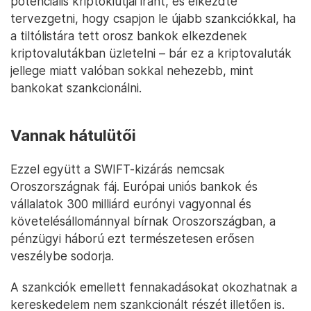
potenciális kriptokiútjai iránt, és elkezdte
tervezgetni, hogy csapjon le újabb szankciókkal, ha
a tiltólistára tett orosz bankok elkezdenek
kriptovalutákban üzletelni – bár ez a kriptovaluták
jellege miatt valóban sokkal nehezebb, mint
bankokat szankcionálni.
Vannak hátulütői
Ezzel együtt a SWIFT-kizárás nemcsak
Oroszországnak fáj. Európai uniós bankok és
vállalatok 300 milliárd eurónyi vagyonnal és
követelésállománnyal bírnak Oroszországban, a
pénzügyi háború ezt természetesen erősen
veszélybe sodorja.
A szankciók emellett fennakadásokat okozhatnak a
kereskedelem nem szankcionált részét illetően is.