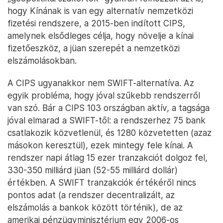
hogy Kínának is van egy alternatív nemzetközi
fizetési rendszere, a 2015-ben indított CIPS,
amelynek elsődleges célja, hogy növelje a kínai
fizetőeszköz, a jüan szerepét a nemzetközi
elszámolásokban.
A CIPS ugyanakkor nem SWIFT-alternatíva. Az
egyik probléma, hogy jóval szűkebb rendszerről
van szó. Bár a CIPS 103 országban aktív, a tagsága
jóval elmarad a SWIFT-től: a rendszerhez 75 bank
csatlakozik közvetlenül, és 1280 közvetetten (azaz
másokon keresztül), ezek mintegy fele kínai. A
rendszer napi átlag 15 ezer tranzakciót dolgoz fel,
330-350 milliárd jüan (52-55 milliárd dollár)
értékben. A SWIFT tranzakciók értékéről nincs
pontos adat (a rendszer decentralizált, az
elszámolás a bankok között történik), de az
amerikai pénzügyminisztérium egy 2006-os