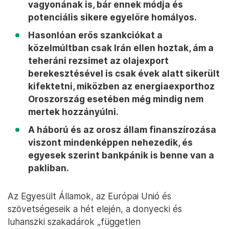
vagyonának is, bár ennek módja és
potenciális sikere egyelőre homályos.
Hasonlóan erős szankciókat a
közelmúltban csak Irán ellen hoztak, ám a
teheráni rezsimet az olajexport
berekesztésével is csak évek alatt sikerült
kifektetni, miközben az energiaexporthoz
Oroszország esetében még mindig nem
mertek hozzányúlni.
A háború és az orosz állam finanszírozása
viszont mindenképpen nehezedik, és
egyesek szerint bankpánik is benne van a
pakliban.
Az Egyesült Államok, az Európai Unió és
szövetségeseik a hét elején, a donyecki és
luhanszki szakadárok „független