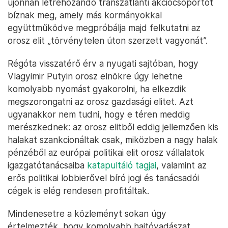
újonnan létrehozandó transzatlanti akciócsoportot
bíznak meg, amely más kormányokkal
együttműködve megpróbálja majd felkutatni az
orosz elit „törvénytelen úton szerzett vagyonát”.
Régóta visszatérő érv a nyugati sajtóban, hogy
Vlagyimir Putyin orosz elnökre úgy lehetne
komolyabb nyomást gyakorolni, ha elkezdik
megszorongatni az orosz gazdasági elitet. Azt
ugyanakkor nem tudni, hogy e téren meddig
merészkednek: az orosz elitből eddig jellemzően kis
halakat szankcionáltak csak, miközben a nagy halak
pénzéből az európai politikai elit orosz vállalatok
igazgatótanácsaiba
katapultáló tagjai
, valamint az
erős politikai lobbierővel bíró jogi és tanácsadói
cégek is elég rendesen profitáltak.
Mindenesetre a közleményt sokan úgy
értelmezték, hogy komolyabb hajtóvadászat