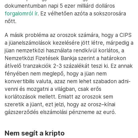
dokumentumban napi 5 ezer milliárd dolláros
forgalomról ír
. Ez vélhetően azóta a sokszorosára
nőtt.
A másik probléma az oroszok számára, hogy a CIPS
a jüanelszámolások kezelésére jött létre, márpedig a
jüan nemzetközi használata rendkívül korlátos, a
Nemzetközi Fizetések Bankja szerint a határokon
átívelő tranzakciók 2-3 százalékát teszi ki. Ez annak
fényében nem meglepő, hogy a jüan nem
konvertibilis valuta, azaz nem lehet szabadon adni-
venni és mozgatni a világban, csak erős
korlátozások mellett. Emiatt az oroszok sem
szeretik a jüant, ezt jelzi, hogy az orosz–kínai
gázszerződés elszámolási pénzneme az euró.
Nem segít a kripto