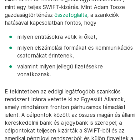
mint egy teljes SWIFT-kizárás. Mint Adam Tooze
gazdaságtörténész
összefoglalta
, a szankciók
hatásával kapcsolatban fontos, hogy
milyen entitásokra vetik ki őket,
milyen elszámolási formákat és kommunikációs
csatornákat érintenek,
valamint milyen jellegű fizetésekre
vonatkoznak.
E tekintetben az eddigi legátfogóbb szankciós
rendszert Iránra vetette ki az Egyesült Államok,
amely mindhárom fronton párhuzamos támadást
jelent. A célpontok között az összes magán és állami
kereskedelmi bank és a jegybank is szerepel; a
célpontokat teljesen kizárták a SWIFT-ből és az
amerikai pénzügyi rendszerből; és külön figyeltek a