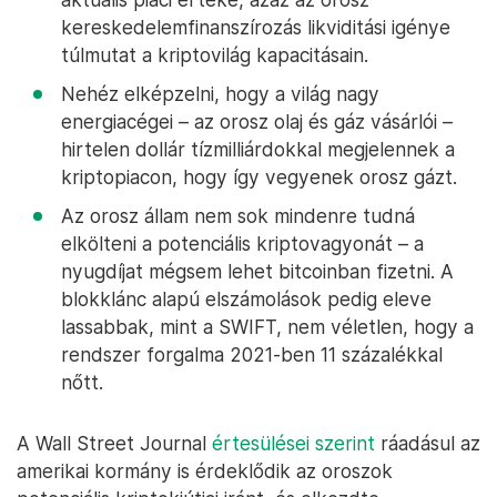
kereskedelemfinanszírozás likviditási igénye
túlmutat a kriptovilág kapacitásain.
Nehéz elképzelni, hogy a világ nagy
energiacégei – az orosz olaj és gáz vásárlói –
hirtelen dollár tízmilliárdokkal megjelennek a
kriptopiacon, hogy így vegyenek orosz gázt.
Az orosz állam nem sok mindenre tudná
elkölteni a potenciális kriptovagyonát – a
nyugdíjat mégsem lehet bitcoinban fizetni. A
blokklánc alapú elszámolások pedig eleve
lassabbak, mint a SWIFT, nem véletlen, hogy a
rendszer forgalma 2021-ben 11 százalékkal
nőtt.
A Wall Street Journal
értesülései szerint
ráadásul az
amerikai kormány is érdeklődik az oroszok