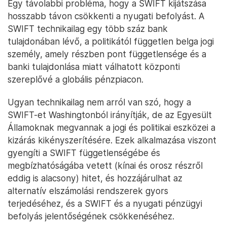
Egy távolabbi probléma, hogy a SWIFT kijátszása
hosszabb távon csökkenti a nyugati befolyást. A
SWIFT technikailag egy több száz bank
tulajdonában lévő, a politikától független belga jogi
személy, amely részben pont függetlensége és a
banki tulajdonlása miatt válhatott központi
szereplővé a globális pénzpiacon.
Ugyan technikailag nem arról van szó, hogy a
SWIFT-et Washingtonból irányítják, de az Egyesült
Államoknak megvannak a jogi és politikai eszközei a
kizárás kikényszerítésére. Ezek alkalmazása viszont
gyengíti a SWIFT függetlenségébe és
megbízhatóságába vetett (kínai és orosz részről
eddig is alacsony) hitet, és hozzájárulhat az
alternatív elszámolási rendszerek gyors
terjedéséhez, és a SWIFT és a nyugati pénzügyi
befolyás jelentőségének csökkenéséhez.