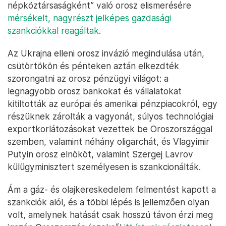
népköztársaságként” való orosz elismerésére
mérsékelt, nagyrészt jelképes gazdasági
szankciókkal reagáltak
.
Az Ukrajna elleni orosz invázió megindulása után,
csütörtökön és pénteken aztán elkezdték
szorongatni az orosz pénzügyi világot: a
legnagyobb orosz bankokat és vállalatokat
kitiltották az európai és amerikai pénzpiacokról, egy
részüknek zárolták a vagyonát, súlyos technológiai
exportkorlátozásokat vezettek be Oroszországgal
szemben, valamint néhány oligarchát, és Vlagyimir
Putyin orosz elnököt, valamint Szergej Lavrov
külügyminisztert személyesen is szankcionálták.
Ám a gáz- és olajkereskedelem felmentést kapott a
szankciók alól, és a többi lépés is jellemzően olyan
volt, amelynek hatását csak hosszú távon érzi meg