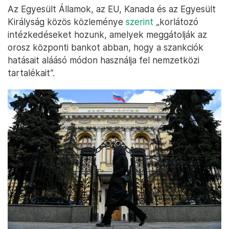
Az Egyesült Államok, az EU, Kanada és az Egyesült
Királyság közös közleménye
szerint
„korlátozó
intézkedéseket hozunk, amelyek meggátolják az
orosz központi bankot abban, hogy a szankciók
hatásait aláásó módon használja fel nemzetközi
tartalékait”.