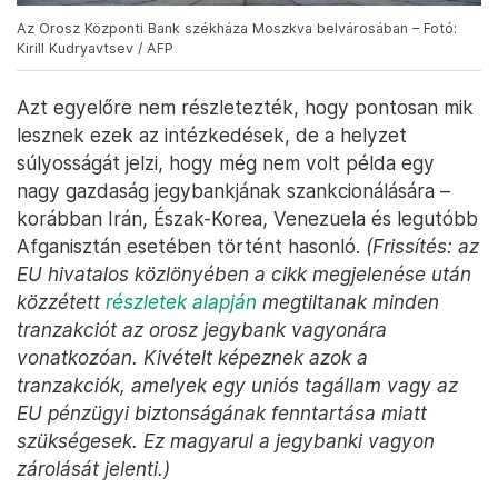
Az Orosz Központi Bank székháza Moszkva belvárosában – Fotó:
Kirill Kudryavtsev / AFP
Azt egyelőre nem részletezték, hogy pontosan mik
lesznek ezek az intézkedések, de a helyzet
súlyosságát jelzi, hogy még nem volt példa egy
nagy gazdaság jegybankjának szankcionálására –
korábban Irán, Észak-Korea, Venezuela és legutóbb
Afganisztán esetében történt hasonló.
(Frissítés: az
EU hivatalos közlönyében a cikk megjelenése után
közzétett
részletek alapján
megtiltanak minden
tranzakciót az orosz jegybank vagyonára
vonatkozóan. Kivételt képeznek azok a
tranzakciók, amelyek egy uniós tagállam vagy az
EU pénzügyi biztonságának fenntartása miatt
szükségesek. Ez magyarul a jegybanki vagyon
zárolását jelenti.)