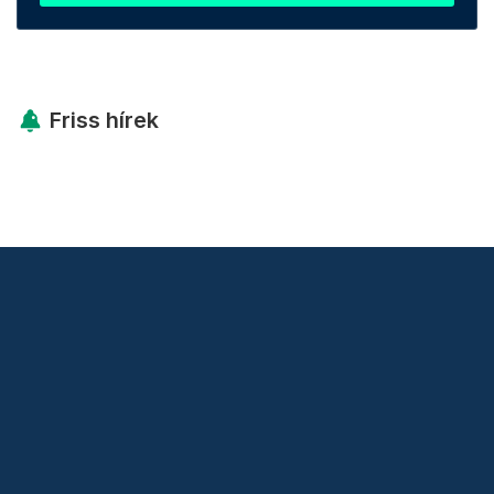
Friss hírek
Támogatás
Adó 1% felajánlás
Hírlevelek
Telex Shop
© 2026 Telex.hu Zrt.
Impresszum
Etikai kódex