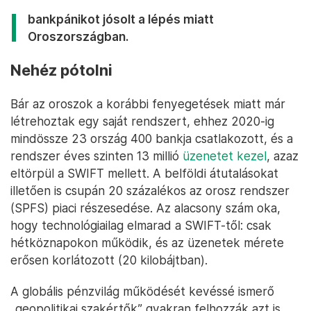
bankpánikot jósolt a lépés miatt
Oroszországban.
Nehéz pótolni
Bár az oroszok a korábbi fenyegetések miatt már
létrehoztak egy saját rendszert, ehhez 2020-ig
mindössze 23 ország 400 bankja csatlakozott, és a
rendszer éves szinten 13 millió
üzenetet kezel
, azaz
eltörpül a SWIFT mellett. A belföldi átutalásokat
illetően is csupán 20 százalékos az orosz rendszer
(SPFS) piaci részesedése. Az alacsony szám oka,
hogy technológiailag elmarad a SWIFT-től: csak
hétköznapokon működik, és az üzenetek mérete
erősen korlátozott (20 kilobájtban).
A globális pénzvilág működését kevéssé ismerő
„geopolitikai szakértők” gyakran felhozzák azt is,