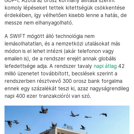
GDP-t. Azóta az orosz kormány állítása szerint
komoly lépéseket tettek kitettségük csökkentése
érdekében, így vélhetően kisebb lenne a hatás, de
messze nem elhanyagolható.
A SWIFT mögött álló technológia nem
lemásolhatatlan, és a nemzetközi utalásokat más
módon is el lehet intézni (akár telefonon vagy
emailen is), de a rendszer erejét annak globális
lefedettsége adja. A rendszer tavaly
napi átlag
42
millió üzenetet továbbított, becslések szerint a
rendszerben résztvevő 300 orosz bank forgalma
ennek egy százalékát teszi ki, azaz nagyságrendileg
napi 400 ezer tranzakcióról van szó.