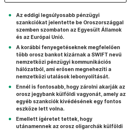
Az eddigi legsúlyosabb pénzügyi
szankciókat jelentette be Oroszországgal
szemben szombaton az Egyesült Államok
és az Európai Unió.
A korábbi fenyegetéseknek megfelelően
több orosz bankot kizárnak a SWIFT nevű
nemzetközi pénzügyi kommunikációs
hálózatból, ami erősen megnehezíti a
nemzetközi utalások lebonyolítását.
Ennél is fontosabb, hogy zárolni akarják az
orosz jegybank külföldi vagyonát, amely az
egyéb szankciók kivédésének egy fontos
eszköze lett volna.
Emellett ígéretet tettek, hogy
utánamennek az orosz oligarchák külföldi