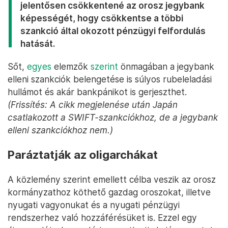
jelentősen csökkentené az orosz jegybank
képességét, hogy csökkentse a többi
szankció által okozott pénzügyi felfordulás
hatását.
Sőt,
egyes
elemzők
szerint
önmagában a jegybank
elleni szankciók belengetése is súlyos rubeleladási
hullámot és akár bankpánikot is gerjeszthet.
(Frissítés: A cikk megjelenése után Japán
csatlakozott a SWIFT-szankciókhoz, de a jegybank
elleni szankciókhoz nem.)
Paráztatják az oligarchákat
A közlemény szerint emellett célba veszik az orosz
kormányzathoz köthető gazdag oroszokat, illetve
nyugati vagyonukat és a nyugati pénzügyi
rendszerhez való hozzáférésüket is. Ezzel egy