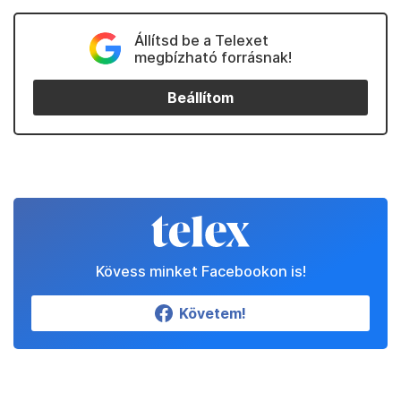
Állítsd be a Telexet
megbízható forrásnak!
Beállítom
Kövess minket Facebookon is!
Követem!