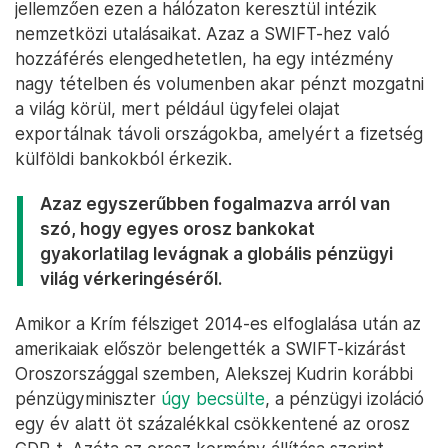
jellemzően ezen a hálózaton keresztül intézik
nemzetközi utalásaikat. Azaz a SWIFT-hez való
hozzáférés elengedhetetlen, ha egy intézmény
nagy tételben és volumenben akar pénzt mozgatni
a világ körül, mert például ügyfelei olajat
exportálnak távoli országokba, amelyért a fizetség
külföldi bankokból érkezik.
Azaz egyszerűbben fogalmazva arról van
szó, hogy egyes orosz bankokat
gyakorlatilag levágnak a globális pénzügyi
világ vérkeringéséről.
Amikor a Krím félsziget 2014-es elfoglalása után az
amerikaiak először belengették a SWIFT-kizárást
Oroszországgal szemben, Alekszej Kudrin korábbi
pénzügyminiszter
úgy becsülte
, a pénzügyi izoláció
egy év alatt öt százalékkal csökkentené az orosz