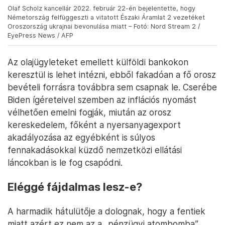
Olaf Scholz kancellár 2022. február 22-én bejelentette, hogy
Németország felfüggeszti a vitatott Északi Áramlat 2 vezetéket
Oroszország ukrajnai bevonulása miatt – Fotó: Nord Stream 2 /
EyePress News / AFP
Az olajügyleteket emellett külföldi bankokon
keresztül is lehet intézni, ebből fakadóan a fő orosz
bevételi forrásra továbbra sem csapnak le. Cserébe
Biden ígéreteivel szemben az inflációs nyomást
vélhetően emelni fogják, miután az orosz
kereskedelem, főként a nyersanyagexport
akadályozása az egyébként is súlyos
fennakadásokkal küzdő nemzetközi ellátási
láncokban is le fog csapódni.
Eléggé fájdalmas lesz-e?
A harmadik hátulütője a dolognak, hogy a fentiek
miatt azért ez nem az a „pénzügyi atombomba”,