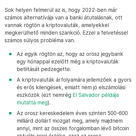
Sok helyen felmerül az is, hogy 2022-ben már
számos alternatívája van a banki átutalásnak, ott
vannak rögtön a kriptovaluták, amelyekkel
megkerülhető minden szankció. Ezzel a felvetéssel
számos súlyos probléma van.
Az egyik rögtön az, hogy az orosz jegybank
egy hónappal ezelőtt még a kriptovaluták
betiltását pedzegette.
A kriptovaluták árfolyamára jellemzőek a gyors
és erős kilengések, emiatt nem jó elszámolási
eszközök (ezt nemrég
El Salvador példája
mutatta meg
).
Az orosz kereskedelem éves szinten 500-600
milliárd dollárt mozgat meg, amely majdnem
annyi, mint az összes forgalomban lévő bitcoin
aktuális piaci értéke, azaz az orosz