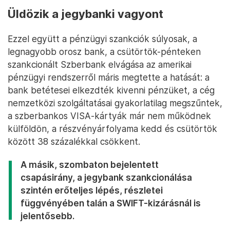
Üldözik a jegybanki vagyont
Ezzel együtt a pénzügyi szankciók súlyosak, a
legnagyobb orosz bank, a csütörtök-pénteken
szankcionált Szberbank elvágása az amerikai
pénzügyi rendszerről máris megtette a hatását: a
bank betétesei elkezdték kivenni pénzüket, a cég
nemzetközi szolgáltatásai gyakorlatilag megszűntek,
a szberbankos VISA-kártyák már nem működnek
külföldön, a részvényárfolyama kedd és csütörtök
között 38 százalékkal csökkent.
A másik, szombaton bejelentett
csapásirány, a jegybank szankcionálása
szintén erőteljes lépés, részletei
függvényében talán a SWIFT-kizárásnál is
jelentősebb.