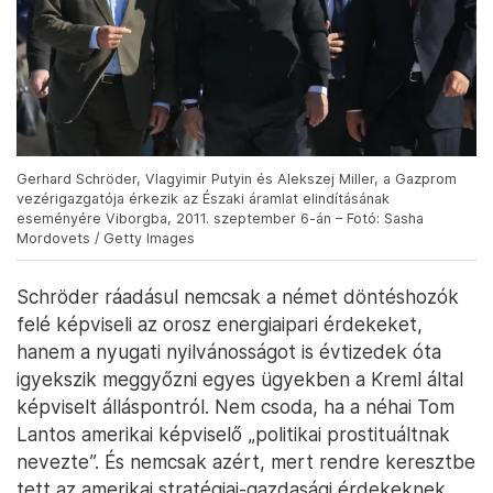
Gerhard Schröder, Vlagyimir Putyin és Alekszej Miller, a Gazprom
vezérigazgatója érkezik az Északi áramlat elindításának
eseményére Viborgba, 2011. szeptember 6-án – Fotó: Sasha
Mordovets / Getty Images
Schröder ráadásul nemcsak a német döntéshozók
felé képviseli az orosz energiaipari érdekeket,
hanem a nyugati nyilvánosságot is évtizedek óta
igyekszik meggyőzni egyes ügyekben a Kreml által
képviselt álláspontról. Nem csoda, ha a néhai Tom
Lantos amerikai képviselő „politikai prostituáltnak
nevezte”. És nemcsak azért, mert rendre keresztbe
tett az amerikai stratégiai-gazdasági érdekeknek,