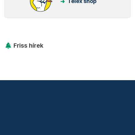
Telex shop
Friss hírek
Támogatás
Adó 1% felajánlás
Hírlevelek
Telex Shop