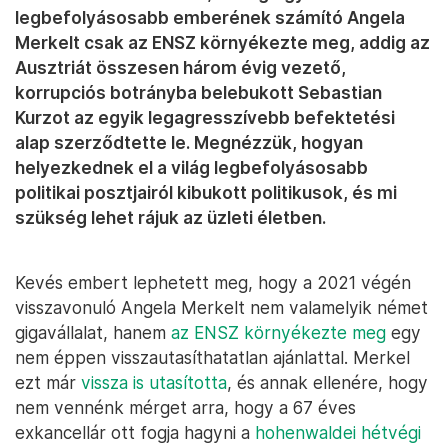
legbefolyásosabb emberének számító Angela
Merkelt csak az ENSZ környékezte meg, addig az
Ausztriát összesen három évig vezető,
korrupciós botrányba belebukott Sebastian
Kurzot az egyik legagresszívebb befektetési
alap szerződtette le. Megnézzük, hogyan
helyezkednek el a világ legbefolyásosabb
politikai posztjairól kibukott politikusok, és mi
szükség lehet rájuk az üzleti életben.
Kevés embert lephetett meg, hogy a 2021 végén
visszavonuló Angela Merkelt nem valamelyik német
gigavállalat, hanem
az ENSZ környékezte meg
egy
nem éppen visszautasíthatatlan ajánlattal. Merkel
ezt már
vissza is utasította
, és annak ellenére, hogy
nem vennénk mérget arra, hogy a 67 éves
exkancellár ott fogja hagyni a
hohenwaldei hétvégi