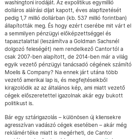
washingtoni irodáját. Az expolitikus egymillió
dolláros aláírási díjat kapott, éves alapfizetését
pedig 1,7 millió dollárban (kb. 537 millió forintban)
állapították meg. És hogy ezért cserébe mit várt el
a semmilyen pénzügyi előképzettséggel és
tapasztalattal (leszámítva a Goldman Sachsnél
dolgozó feleségét) nem rendelkező Cantortól a
csak 2007-ben alapított, de 2014-ben már a világ
egyik vezető pénzügyi tanácsadó cégének számító
Moelis & Company? Na ennek járt utána több
vezető amerikai lap is, és megfejtéseikből
kirajzolódik az az általános kép, ami miatt vezető
cégek előszeretettel igazolnak akár egy bukott
politikust is.
Bár egy sztárigazolás – különösen új kliensekre
agresszívan vadászó cégek esetében – akár még
reklámértéke miatt is megérheti, de Cantor