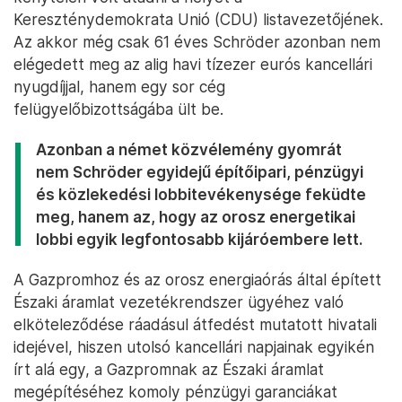
Kereszténydemokrata Unió (CDU) listavezetőjének.
Az akkor még csak 61 éves Schröder azonban nem
elégedett meg az alig havi tízezer eurós kancellári
nyugdíjjal, hanem egy sor cég
felügyelőbizottságába ült be.
Azonban a német közvélemény gyomrát
nem Schröder egyidejű építőipari, pénzügyi
és közlekedési lobbitevékenysége feküdte
meg, hanem az, hogy az orosz energetikai
lobbi egyik legfontosabb kijáróembere lett.
A Gazpromhoz és az orosz energiaórás által épített
Északi áramlat vezetékrendszer ügyéhez való
elköteleződése ráadásul átfedést mutatott hivatali
idejével, hiszen utolsó kancellári napjainak egyikén
írt alá egy, a Gazpromnak az Északi áramlat
megépítéséhez komoly pénzügyi garanciákat