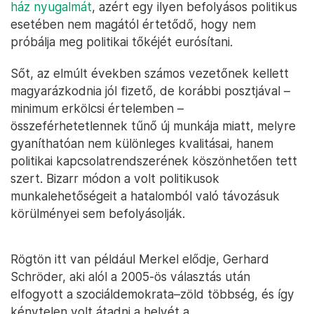
ház nyugalmát
, azért egy ilyen befolyásos politikus
esetében nem magától értetődő, hogy nem
próbálja meg politikai tőkéjét eurósítani.
Sőt, az elmúlt években számos vezetőnek kellett
magyarázkodnia jól fizető, de korábbi posztjával –
minimum erkölcsi értelemben –
összeférhetetlennek tűnő új munkája miatt, melyre
gyaníthatóan nem különleges kvalitásai, hanem
politikai kapcsolatrendszerének köszönhetően tett
szert. Bizarr módon a volt politikusok
munkalehetőségeit a hatalomból való távozásuk
körülményei sem befolyásolják.
Rögtön itt van például Merkel elődje, Gerhard
Schröder, aki alól a 2005-ös választás után
elfogyott a szociáldemokrata–zöld többség, és így
kénytelen volt átadni a helyét a