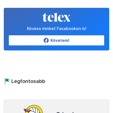
Kövess minket Facebookon is!
Követem!
Legfontosabb