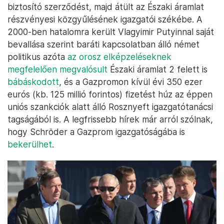
biztosító szerződést, majd átült az Északi áramlat
részvényesi közgyűlésének igazgatói székébe. A
2000-ben hatalomra került Vlagyimir Putyinnal saját
bevallása szerint baráti kapcsolatban álló német
politikus azóta
az orosz elképzeléseknek
megfelelően megvalósult
Északi áramlat 2 felett is
bábáskodott
, és a Gazpromon kívül évi 350 ezer
eurós (kb. 125 millió forintos) fizetést húz az éppen
uniós szankciók alatt álló Rosznyeft igazgatótanácsi
tagságából is. A legfrissebb hírek már arról szólnak,
hogy Schröder a Gazprom igazgatóságába is
bekerülhet
.