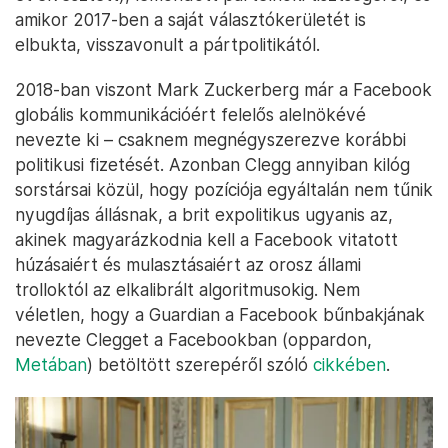
amikor 2017-ben a saját választókerületét is
elbukta, visszavonult a pártpolitikától.
2018-ban viszont Mark Zuckerberg már a Facebook
globális kommunikációért felelős alelnökévé
nevezte ki – csaknem megnégyszerezve korábbi
politikusi fizetését. Azonban Clegg annyiban kilóg
sorstársai közül, hogy pozíciója egyáltalán nem tűnik
nyugdíjas állásnak, a brit expolitikus ugyanis az,
akinek magyarázkodnia kell a Facebook vitatott
húzásaiért és mulasztásaiért az orosz állami
trolloktól az elkalibrált algoritmusokig. Nem
véletlen, hogy a Guardian a Facebook bűnbakjának
nevezte Clegget a Facebookban (oppardon,
Metában
) betöltött szerepéről szóló
cikkében
.