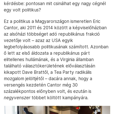
kérdésbe: pontosan mit csinálhat egy nagy cégnél
egy volt politikus?
Ez a politikus a Magyarországon ismeretlen Eric
Cantor, aki 2011 és 2014 között a képviselőházban
az alsóházi többséget adó republikánus frakció
vezetője volt – azaz az USA egyik
legbefolyásosabb politikusának számított. Azonban
ő lett az első áldozata a republikánus párt
elitellenes hullámának, és a Virginia államban
található választókerületének előválasztásán
kikapott Dave Brattől, a Tea Party radikális
mozgalom jelöltjétől – dacára annak, hogy a
versengés kezdetén Cantor még 30
százalékpontos előnyben volt, és ezután is
negyvenszer
többet költött kampányára.