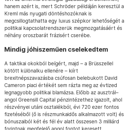
hanem azért is, mert Schröder példáján keresztül a
Kreml más nyugati döntéshozóknak is
megcsillogtathatta egy luxus szépkor lehetőségét a
politikai kapcsolatrendszerük megmozgatásáért és
néhány oroszbarát frázisért cserébe.
Mindig jóhiszeműen cselekedtem
A taktikai okokból beígért, majd – a Brüsszellel
kötött különalku ellenére – kiírt
brexitnépszavazásba csúfosan belebukott David
Cameron piaci értékét sem rázta meg az évtized
legnagyobb politikai blamázsa. Előbb az ausztrál–
angol Greensill Capital pénzintézethez igazolt, ahol
részvényei utáni osztalékból, évi 720 ezer fontos
fizetéséből (ő is részmunkaidős alkalmazott volt) és
bónuszaiból két és fél év alatt összesen 3 milliárd
forintnak megfelelő angol fontot keresett.