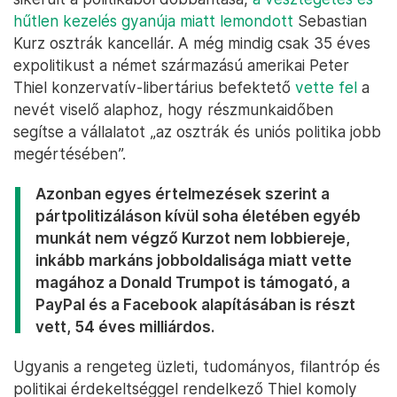
hűtlen kezelés gyanúja miatt lemondott
Sebastian
Kurz osztrák kancellár. A még mindig csak 35 éves
expolitikust a német származású amerikai Peter
Thiel konzervatív-libertárius befektető
vette fel
a
nevét viselő alaphoz, hogy részmunkaidőben
segítse a vállalatot „az osztrák és uniós politika jobb
megértésében”.
Azonban egyes értelmezések szerint a
pártpolitizáláson kívül soha életében egyéb
munkát nem végző Kurzot nem lobbiereje,
inkább markáns jobboldalisága miatt vette
magához a Donald Trumpot is támogató, a
PayPal és a Facebook alapításában is részt
vett, 54 éves milliárdos.
Ugyanis a rengeteg üzleti, tudományos, filantróp és
politikai érdekeltséggel rendelkező Thiel komoly