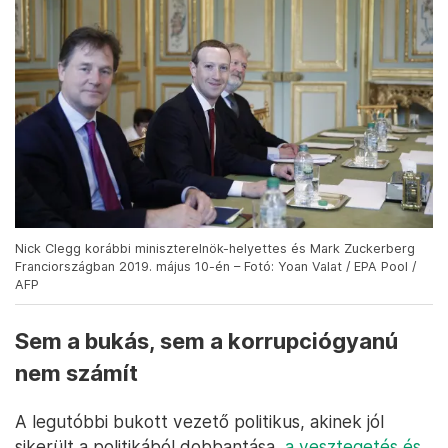
Nick Clegg korábbi miniszterelnök-helyettes és Mark Zuckerberg
Franciországban 2019. május 10-én – Fotó: Yoan Valat / EPA Pool /
AFP
Sem a bukás, sem a korrupciógyanú
nem számít
A legutóbbi bukott vezető politikus, akinek jól
sikerült a politikából dobbantása,
a vesztegetés és