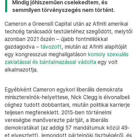
Mindig jóhiszeműen cselekedtem, és
semmilyen törvényszegés nem történt.
Cameron a Greensill Capital után az Afiniti amerikai
techcég tanácsadói testületéhez szegődött, melytől
azonban 2021 őszén – újabb fontmilliókkal
gazdagodva –
távozott
, miután az Afiniti alapítóját
egy kongresszusi meghallgatáson
komoly szexuális
zaklatással és bántalmazással vádolta
egy volt
alkalmazottja.
Egyébként Cameron egykori liberális demokrata
miniszterelnök-helyettese, Nick Clegg is élvonalbeli
céghez tudott dobbantani, miután politikai karrierje
teljesen megfeneklett. 2015-ben történelmi
vereségbe manőverezte pártját, a liberális
demokratákat (az addigi 57 mandátumuk közül 49-
et elvesztett), lemondott pártelnöki tisztségéről, és