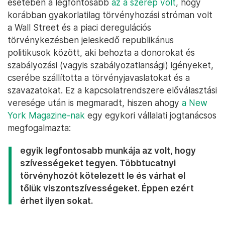
esetében a legfontosabb
az a szerep volt
, hogy
korábban gyakorlatilag törvényhozási stróman volt
a Wall Street és a piaci deregulációs
törvénykezésben jeleskedő republikánus
politikusok között, aki behozta a donorokat és
szabályozási (vagyis szabályozatlansági) igényeket,
cserébe szállította a törvényjavaslatokat és a
szavazatokat. Ez a kapcsolatrendszere előválasztási
veresége után is megmaradt, hiszen ahogy
a New
York Magazine-nak
egy egykori vállalati jogtanácsos
megfogalmazta:
egyik legfontosabb munkája az volt, hogy
szívességeket tegyen. Többtucatnyi
törvényhozót kötelezett le és várhat el
tőlük viszontszívességeket. Éppen ezért
érhet ilyen sokat.