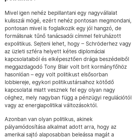
Mivel igen nehéz bepillantani egy nagyvállalat
kulisszái mögé, ezért nehéz pontosan megmondani,
pontosan mivel is foglalkozik egy jól hangzó, de
formálisnak tűnő tanácsadói címmel felruházott
expolitikus. Sejteni lehet, hogy – Schröderhez vagy
az üzleti szféra helyett kétes diplomáciai
kapcsolataiból és elképesztően drága beszédeiből
meggazdagodó Tony Blair volt brit kormányfőhöz
hasonlóan – egy volt politikust elsősorban
lobbiereje, egykori politikustársaihoz kötődő
kapcsolatai miatt vesznek fel egy olyan nagy
céghez, mely nagyban függ a pénzügyi regulációtól
vagy az energiapolitikai változásoktól.
Azonban van olyan politikus, akinek
pályamódosítása alkalmat adott arra, hogy az
amerikai sajtó alaposabban beleássa magát a