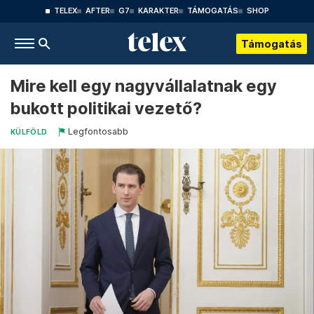
TELEX
AFTER
G7
KARAKTER
TÁMOGATÁS
SHOP
Támogatás
Mire kell egy nagyvállalatnak egy
bukott politikai vezető?
Legfontosabb
KÜLFÖLD