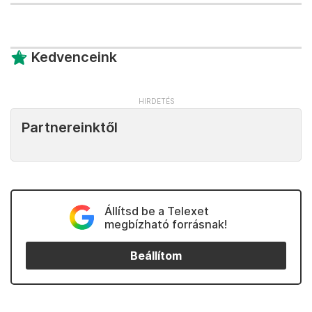
Kedvenceink
Partnereinktől
Állítsd be a Telexet
megbízható forrásnak!
Beállítom