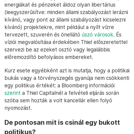
energiákat és pénzeket áldoz olyan libertárius
(leegyszerűsítve: minden állami szabályozást lerázni
kívánó, vagy pont az állami szabályozást kicselezni
kívánó) projektekre, mint például a nyílt vízre
tervezett, szuverén és önellátó
úszó városok
. És
víziói megvalósítása érdekében Thiel előszeretettel
szervezi be az ezeket osztó vagy legalábbis
előremozdító befolyásos embereket.
Kurz esete egyébként azt is mutatja, hogy a politikai
bukás vagy a törvényszegés gyanúja nem csökkenti
egy politikus értékét: a Bloomberg információi
szerint
a Thiel Capitalnél a felvételi eljárás során
szóba sem hozták a volt kancellár ellen folyó
nyomozást.
De pontosan mit is csinál egy bukott
politikus?