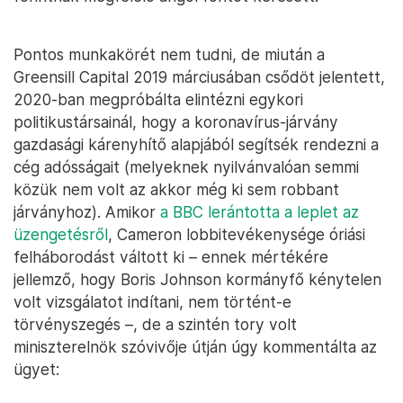
Pontos munkakörét nem tudni, de miután a
Greensill Capital 2019 márciusában csődöt jelentett,
2020-ban megpróbálta elintézni egykori
politikustársainál, hogy a koronavírus-járvány
gazdasági kárenyhítő alapjából segítsék rendezni a
cég adósságait (melyeknek nyilvánvalóan semmi
közük nem volt az akkor még ki sem robbant
járványhoz). Amikor
a BBC lerántotta a leplet az
üzengetésről
, Cameron lobbitevékenysége óriási
felháborodást váltott ki – ennek mértékére
jellemző, hogy Boris Johnson kormányfő kénytelen
volt vizsgálatot indítani, nem történt-e
törvényszegés –, de a szintén tory volt
miniszterelnök szóvivője útján úgy kommentálta az
ügyet: