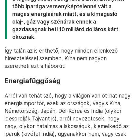
több iparága versenyképtelenné vált a
magas energiaárak miatt, és a kimagasló
olaj-, gáz vagy szénárak ennek a
gazdaságnak heti 10 milliárd dolláros kárt
okoznak.
Így talán az is érthető, hogy minden ellenkező
híreszteléssel szemben, Kína nem nagyon
szeretheti ezt a háborút.
Energiafüggőség
Arról van tehát szó, hogy a világon van öt-hat nagy
energiaimportőr, ezek az országok, vagyis Kína,
Németország, Japán, Dél-Korea és India (olykor
idesorolják Tajvant is), arról nevezetesek, hogy
nagy, olykor hatalmas a lakosságuk, kiemelkedő az
iparuk (kivétel India), ugyanakkor nem, vagy csak