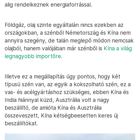
alig rendelkeznek energiaforrással.
Földgáz, olaj szinte egyáltalán nincs ezekben az
országokban, a szénből Németország és Kína nem
annyira szegény, de talán meglepő módon nemcsak
olajból, hanem valójában már szénből is
Kína a világ
legnagyobb importőre
.
Illetve ez a megállapítás úgy pontos, hogy két
típusú szén van, az egyik a kokszolható szén, ez a
vas- és acélgyártáshoz szükséges, ebben Kína és
India hiánnyal küzd, Ausztrália volt a nagy
beszállító, de amióta Kína és Ausztrália
összeveszett, Kína kétségbeesetten keres új
beszállítókat.