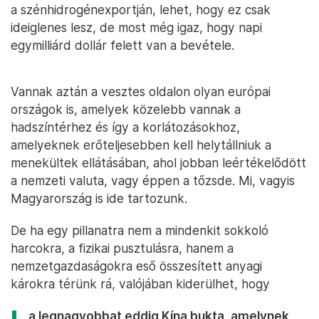
a szénhidrogénexportján, lehet, hogy ez csak
ideiglenes lesz, de most még igaz, hogy napi
egymilliárd dollár felett van a bevétele.
Vannak aztán a vesztes oldalon olyan európai
országok is, amelyek közelebb vannak a
hadszíntérhez és így a korlátozásokhoz,
amelyeknek erőteljesebben kell helytállniuk a
menekültek ellátásában, ahol jobban leértékelődött
a nemzeti valuta, vagy éppen a tőzsde. Mi, vagyis
Magyarország is ide tartozunk.
De ha egy pillanatra nem a mindenkit sokkoló
harcokra, a fizikai pusztulásra, hanem a
nemzetgazdaságokra eső összesített anyagi
károkra térünk rá, valójában kiderülhet, hogy
a legnagyobbat eddig Kína bukta, amelynek