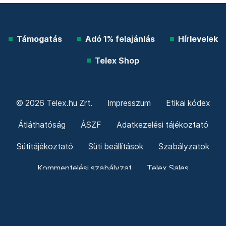
Támogatás
Adó 1% felajánlás
Hírlevelek
Telex Shop
© 2026 Telex.hu Zrt.
Impresszum
Etikai kódex
Átláthatóság
ÁSZF
Adatkezelési tájékoztató
Sütitájékoztató
Süti beállítások
Szabályzatok
Kommentelési szabályzat
Telex Sales