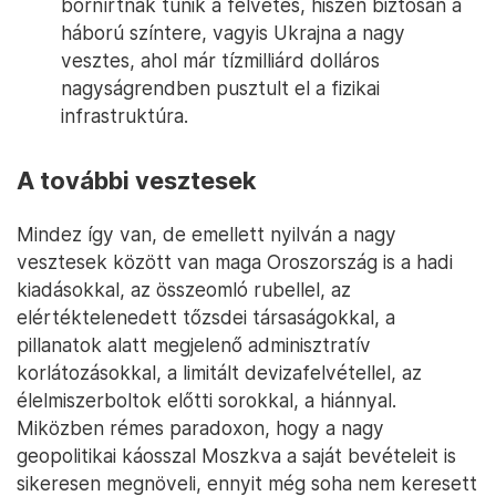
bornírtnak tűnik a felvetés, hiszen biztosan a
háború színtere, vagyis Ukrajna a nagy
vesztes, ahol már tízmilliárd dolláros
nagyságrendben pusztult el a fizikai
infrastruktúra.
A további vesztesek
Mindez így van, de emellett nyilván a nagy
vesztesek között van maga Oroszország is a hadi
kiadásokkal, az összeomló rubellel, az
elértéktelenedett tőzsdei társaságokkal, a
pillanatok alatt megjelenő adminisztratív
korlátozásokkal, a limitált devizafelvétellel, az
élelmiszerboltok előtti sorokkal, a hiánnyal.
Miközben rémes paradoxon, hogy a nagy
geopolitikai káosszal Moszkva a saját bevételeit is
sikeresen megnöveli, ennyit még soha nem keresett