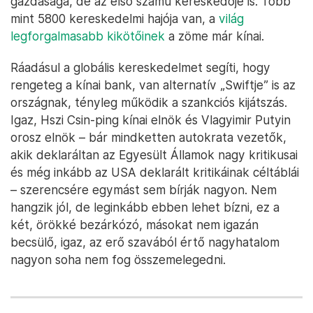
gazdasága, de az első számú kereskedője is. Több
mint 5800 kereskedelmi hajója van, a
világ
legforgalmasabb kikötőinek
a zöme már kínai.
Ráadásul a globális kereskedelmet segíti, hogy
rengeteg a kínai bank, van alternatív „Swiftje” is az
országnak, tényleg működik a szankciós kijátszás.
Igaz, Hszi Csin-ping kínai elnök és Vlagyimir Putyin
orosz elnök – bár mindketten autokrata vezetők,
akik deklaráltan az Egyesült Államok nagy kritikusai
és még inkább az USA deklarált kritikáinak céltáblái
– szerencsére egymást sem bírják nagyon. Nem
hangzik jól, de leginkább ebben lehet bízni, ez a
két, örökké bezárkózó, másokat nem igazán
becsülő, igaz, az erő szavából értő nagyhatalom
nagyon soha nem fog összemelegedni.