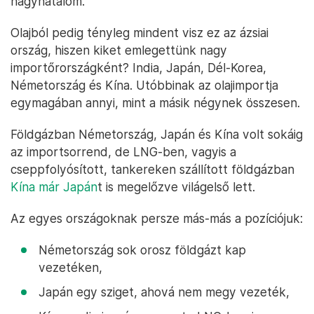
nagyhatalom.
Olajból pedig tényleg mindent visz ez az ázsiai
ország, hiszen kiket emlegettünk nagy
importőrországként? India, Japán, Dél-Korea,
Németország és Kína. Utóbbinak az olajimportja
egymagában annyi, mint a másik négynek összesen.
Földgázban Németország, Japán és Kína volt sokáig
az importsorrend, de LNG-ben, vagyis a
cseppfolyósított, tankereken szállított földgázban
Kína már Japán
t is megelőzve világelső lett.
Az egyes országoknak persze más-más a pozíciójuk:
Németország sok orosz földgázt kap
vezetéken,
Japán egy sziget, ahová nem megy vezeték,