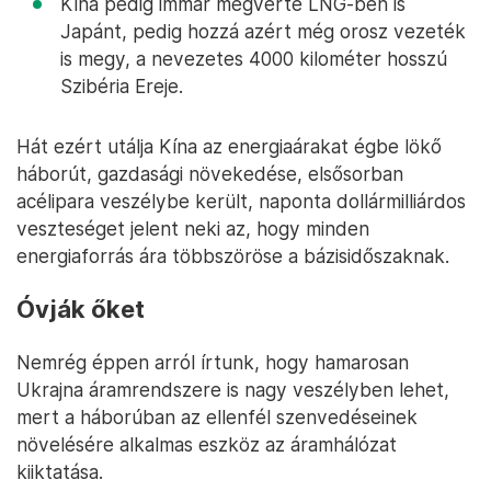
Kína pedig immár megverte LNG-ben is
Japánt, pedig hozzá azért még orosz vezeték
is megy, a nevezetes 4000 kilométer hosszú
Szibéria Ereje.
Hát ezért utálja Kína az energiaárakat égbe lökő
háborút, gazdasági növekedése, elsősorban
acélipara veszélybe került, naponta dollármilliárdos
veszteséget jelent neki az, hogy minden
energiaforrás ára többszöröse a bázisidőszaknak.
Óvják őket
Nemrég éppen arról írtunk, hogy hamarosan
Ukrajna áramrendszere is nagy veszélyben lehet,
mert a háborúban az ellenfél szenvedéseinek
növelésére alkalmas eszköz az áramhálózat
kiiktatása.