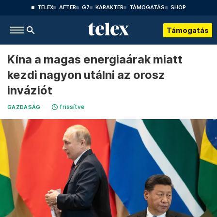
TELEX
AFTER
G7
KARAKTER
TÁMOGATÁS
SHOP
Támogatás
Kína a magas energiaárak miatt
kezdi nagyon utálni az orosz
inváziót
frissítve
GAZDASÁG