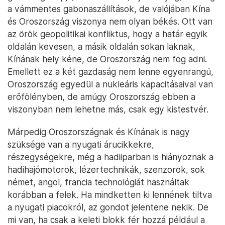
a vámmentes gabonaszállítások, de valójában Kína
és Oroszország viszonya nem olyan békés. Ott van
az örök geopolitikai konfliktus, hogy a határ egyik
oldalán kevesen, a másik oldalán sokan laknak,
Kínának hely kéne, de Oroszország nem fog adni.
Emellett ez a két gazdaság nem lenne egyenrangú,
Oroszország egyedül a nukleáris kapacitásaival van
erőfölényben, de amúgy Oroszország ebben a
viszonyban nem lehetne más, csak egy kistestvér.
Márpedig Oroszországnak és Kínának is nagy
szüksége van a nyugati árucikkekre,
részegységekre, még a hadiiparban is hiányoznak a
hadihajómotorok, lézertechnikák, szenzorok, sok
német, angol, francia technológiát használtak
korábban a felek. Ha mindketten ki lennének tiltva
a nyugati piacokról, az gondot jelentene nekik. De
mi van, ha csak a keleti blokk fér hozzá például a