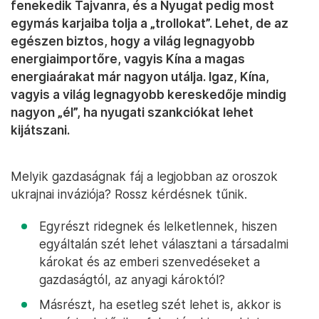
fenekedik Tajvanra, és a Nyugat pedig most
egymás karjaiba tolja a „trollokat”. Lehet, de az
egészen biztos, hogy a világ legnagyobb
energiaimportőre, vagyis Kína a magas
energiaárakat már nagyon utálja. Igaz, Kína,
vagyis a világ legnagyobb kereskedője mindig
nagyon „él”, ha nyugati szankciókat lehet
kijátszani.
Melyik gazdaságnak fáj a legjobban az oroszok
ukrajnai inváziója? Rossz kérdésnek tűnik.
Egyrészt ridegnek és lelketlennek, hiszen
egyáltalán szét lehet választani a társadalmi
károkat és az emberi szenvedéseket a
gazdaságtól, az anyagi károktól?
Másrészt, ha esetleg szét lehet is, akkor is