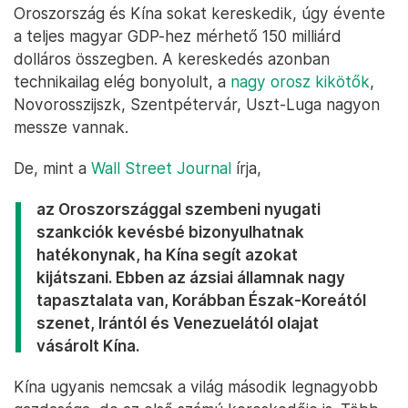
Oroszország és Kína sokat kereskedik, úgy évente
a teljes magyar GDP-hez mérhető 150 milliárd
dolláros összegben. A kereskedés azonban
technikailag elég bonyolult, a
nagy orosz kikötők
,
Novorosszijszk, Szentpétervár, Uszt-Luga nagyon
messze vannak.
De, mint a
Wall Street Journal
írja,
az Oroszországgal szembeni nyugati
szankciók kevésbé bizonyulhatnak
hatékonynak, ha Kína segít azokat
kijátszani. Ebben az ázsiai államnak nagy
tapasztalata van, Korábban Észak-Koreától
szenet, Irántól és Venezuelától olajat
vásárolt Kína.
Kína ugyanis nemcsak a világ második legnagyobb