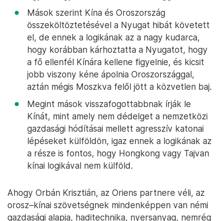
Mások szerint Kína és Oroszország
összeköltöztetésével a Nyugat hibát követett
el, de ennek a logikának az a nagy kudarca,
hogy korábban kárhoztatta a Nyugatot, hogy
a fő ellenfél Kínára kellene figyelnie, és kicsit
jobb viszony kéne ápolnia Oroszországgal,
aztán mégis Moszkva felől jött a közvetlen baj.
Megint mások visszafogottabbnak írják le
Kínát, mint amely nem dédelget a nemzetközi
gazdasági hódításai mellett agresszív katonai
lépéseket külföldön, igaz ennek a logikának az
a része is fontos, hogy Hongkong vagy Tajvan
kínai logikával nem külföld.
Ahogy Orbán Krisztián, az Oriens partnere véli, az
orosz–kínai szövetségnek mindenképpen van némi
gazdasági alapja, haditechnika, nyersanyag, nemrég