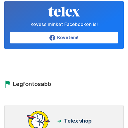
Kövess minket Facebookon is!
Követem!
Legfontosabb
Telex shop