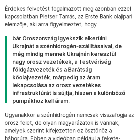
Érdekes felvetést fogalmazott meg azonban ezzel
kapcsolatban Pletser Tamás, az Erste Bank olajipari
elemzője, aki arra figyelmeztet, hogy
bár Oroszország igyekszik elkerülni
Ukrajnát a szénhidrogén-szállításaival, de
még mindig mennek Ukrajnán keresztül
nagy orosz vezetékek, a Testvériség
földgázvezeték és a Barátság
kőolajvezeték, márpedig az áram
lekapcsolása az orosz vezetékes
infrastruktúrát is sújtja, hiszen a különböző
pumpákhoz kell áram.
Ugyanakkor a szénhidrogén nemcsak visszafogja az
orosz felet, de olyan magyarázatok is vannak,
amelyek szerint kifejezetten ez ösztönöz a
háborúra. Ebben a videóban például a fekete-