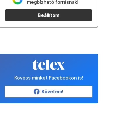
megbízható forrásnak!
Beállítom
Kövess minket Facebookon is!
Követem!