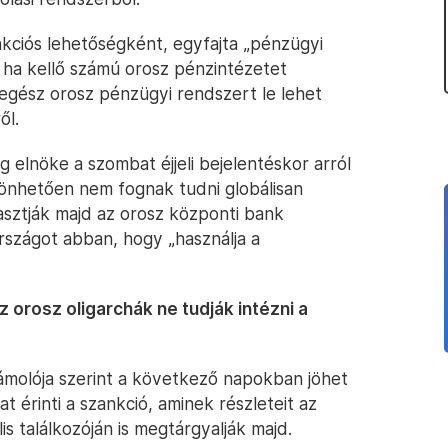
nkciós lehetőségként, egyfajta „pénzügyi
ha kellő számú orosz pénzintézetet
 egész orosz pénzügyi rendszert le lehet
ől.
 elnöke a szombat éjjeli bejelentéskor arról
zönhetően nem fognak tudni globálisan
sztják majd az orosz központi bank
rszágot abban, hogy „használja a
z orosz oligarchák ne tudják intézni a
molója szerint a következő napokban jöhet
 érinti a szankció, aminek részleteit az
is találkozóján is megtárgyalják majd.