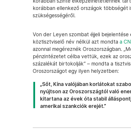
korábban szinte elképzelhetetlennek tarto
korábban ellenkező országok többségét i
szükségességéről.
Von der Leyen szombat éjjeli bejelentése
köztisztviselő név nélkül azt mondta
a C
azonnal megéreznék Oroszországban. „Mo
pénzintézetet célba vettük, ezek az oros
százalékát birtokolják” – mondta a tisztvis
Oroszországot egy ilyen helyzetben:
„Sőt, Kína valójában korlátokat szabo
nyújtson az Oroszországtól való ene
kitartana az évek óta stabil álláspont
amerikai szankciók erejét.”