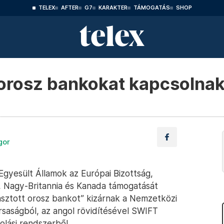
TELEX
AFTER
G7
KARAKTER
TÁMOGATÁS
SHOP
orosz bankokat kapcsolnak 
gor
Egyesült Államok az Európai Bizottság,
, Nagy-Britannia és Kanada támogatását
asztott orosz bankot” kizárnak a Nemzetközi
saságból, az angol rövidítésével SWIFT
lási rendszerből.