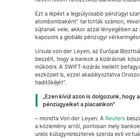
Ezt a lépést a legsúlyosabb pénzügyi sza
atombombaként” tartották számon, mivel 
sújtanak vele, akkor azzal lényegében az
kapcsolni a globális pénzügyi vérkeringésr
Ursula von der Leyen, az Európai Bizottság
beszélt, hogy a bankok a kizárásnak kös
működni. A SWIFT-kizárás mellett befagya
eszközeit is, ezzel akadályoztatva Oroszo
haditőkéjét”.
„Ezen kívül azon is dolgozunk, hogy a
pénzügyeiket a piacainkon”
– mondta Von der Leyen. A
Reuters
beszá
a közlemény arról, pontosan mely bankokat
uniós külügyminiszterek szerda esti virtuál