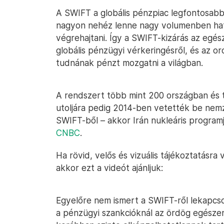
A SWIFT a globális pénzpiac legfontosab
nagyon nehéz lenne nagy volumenben hat
végrehajtani. Így a SWIFT-kizárás az egé
globális pénzügyi vérkeringésről, és az 
tudnának pénzt mozgatni a világban.
A rendszert több mint 200 országban és t
utoljára pedig 2014-ben vetették be nemze
SWIFT-ből – akkor Irán nukleáris programjá
CNBC
.
Ha rövid, velős és vizuális tájékoztatásra 
akkor ezt a videót ajánljuk:
Egyelőre nem ismert a SWIFT-ről lekapcsol
a pénzügyi szankcióknál az ördög egészen 