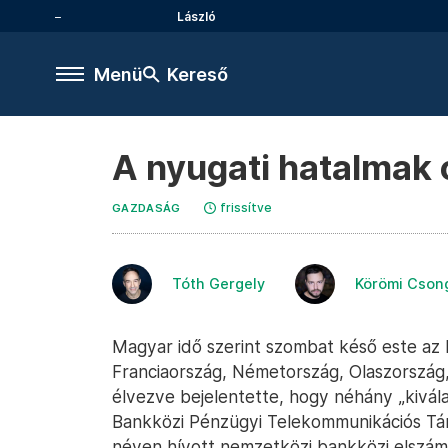
László
Menü
Kereső
A nyugati hatalmak 
frissítve
GAZDASÁG
Tóth Gergely
Körömi Cson
Magyar idő szerint szombat késő este az 
Franciaország, Németország, Olaszország
élvezve bejelentette, hogy néhány „kivál
Bankközi Pénzügyi Telekommunikációs Tár
néven hívott nemzetközi bankközi elszámo