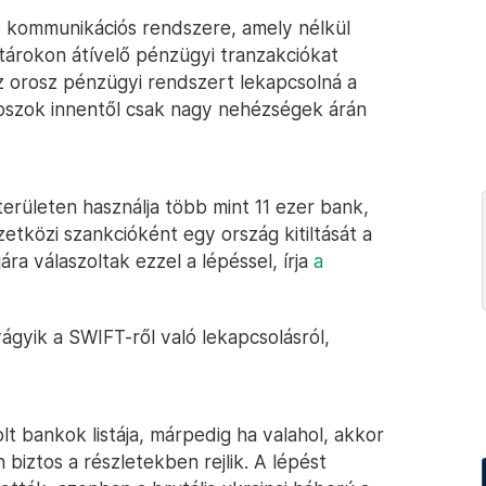
b kommunikációs rendszere, amely nélkül
árokon átívelő pénzügyi tranzakciókat
sz orosz pénzügyi rendszert lekapcsolná a
oroszok innentől csak nagy nehézségek árán
erületen használja több mint 11 ezer bank,
tközi szankcióként egy ország kitiltását a
ra válaszoltak ezzel a lépéssel, írja
a
vágyik a SWIFT-ről való lekapcsolásról,
t bankok listája, márpedig ha valahol, akkor
biztos a részletekben rejlik. A lépést