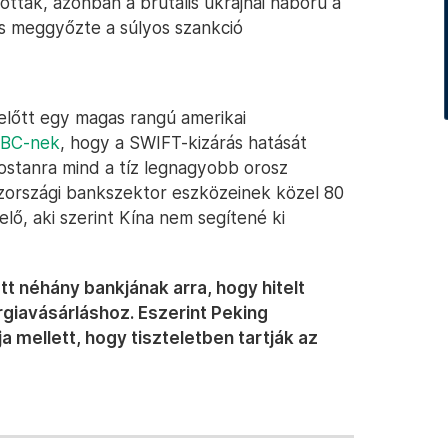
tták, azonban a brutális ukrajnai háború a
s meggyőzte a súlyos szankció
 előtt egy magas rangú amerikai
NBC-nek
, hogy a SWIFT-kizárás hatását
stanra mind a tíz legnagyobb orosz
zországi bankszektor eszközeinek közel 80
elő, aki szerint Kína nem segítené ki
tt néhány bankjának arra, hogy hitelt
rgiavásárláshoz. Eszerint Peking
ja mellett, hogy tiszteletben tartják az