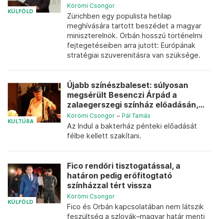
Körömi Csongor
KÜLFÖLD
Zürichben egy populista hetilap
meghívására tartott beszédet a magyar
miniszterelnök. Orbán hosszú történelmi
fejtegetéseiben arra jutott: Európának
stratégiai szuverenitásra van szüksége.
Újabb színészbaleset: súlyosan
megsérült Besenczi Árpád a
zalaegerszegi színház előadásán,...
Körömi Csongor
–
Pál Tamás
KULTÚRA
Az Indul a bakterház pénteki előadását
félbe kellett szakítani.
Fico rendőri tisztogatással, a
határon pedig erőfitogtató
színházzal tért vissza
Körömi Csongor
KÜLFÖLD
Fico és Orbán kapcsolatában nem látszik
feszültség a szlovák–magyar határ menti