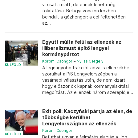
vircsaft miatt, de ennek lehet még
folytatása. Belügyi vonalon közben
beindult a gőzhenger: a cél feltehetően
az...
Együtt múlta felül az ellenzék az
illiberalizmust építő lengyel
kormánypártot
Körömi Csongor
–
Nyilas Gergely
KÜLFÖLD
A legnagyobb frakciót adva is ellenzékbe
szorulhat a PiS Lengyelországban a
vasárnapi választás után, de nem kizárt,
hogy először ők kapnak kormányalakítási
megbízást. Az ellenzék három szereplője...
Exit poll: Kaczyński pártja az élen, de
többségbe kerülhet
Lengyelországban az ellenzék
Körömi Csongor
KÜLFÖLD
Befuthat ugyan a felmérés alapján a Jog