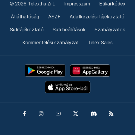
© 2026 Telex.hu Zrt.
Impresszum
Etikai kódex
Átláthatóság
ÁSZF
Adatkezelési tájékoztató
Sütitájékoztató
Süti beállítások
Szabályzatok
Kommentelési szabályzat
Telex Sales