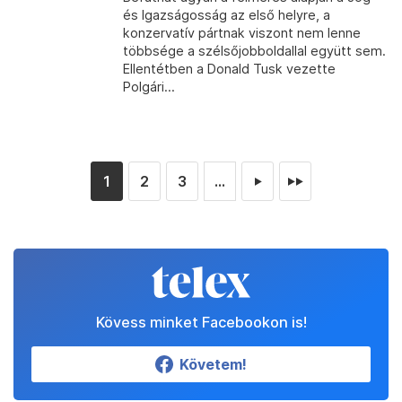
és Igazságosság az első helyre, a
konzervatív pártnak viszont nem lenne
többsége a szélsőjobboldallal együtt sem.
Ellentétben a Donald Tusk vezette
Polgári...
1
2
3
...
►
►►
Kövess minket Facebookon is!
Követem!