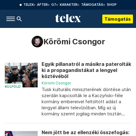
TELEX
AFTER
G7
KARAKTER
TÁMOGATÁS
SHOP
Támogatás
Körömi Csongor
Egyik pillanatról a másikra paterolták
ki a propagandistákat a lengyel
köztévéből
Körömi Csongor
KÜLFÖLD
Tusk kulturális miniszterének döntése után
szerdán kapcsolták le a Kaczyński-féle
kormány embereivel feltöltött adást a
lengyel állami televízióban. Míg az új
kormány szerint jogilag minden tisztán...
Nem jött be az ellenzéki összefogás: