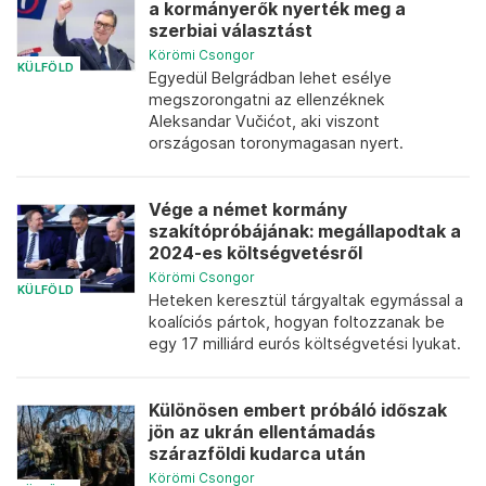
a kormányerők nyerték meg a
szerbiai választást
Körömi Csongor
KÜLFÖLD
Egyedül Belgrádban lehet esélye
megszorongatni az ellenzéknek
Aleksandar Vučićot, aki viszont
országosan toronymagasan nyert.
Vége a német kormány
szakítópróbájának: megállapodtak a
2024-es költségvetésről
Körömi Csongor
KÜLFÖLD
Heteken keresztül tárgyaltak egymással a
koalíciós pártok, hogyan foltozzanak be
egy 17 milliárd eurós költségvetési lyukat.
Különösen embert próbáló időszak
jön az ukrán ellentámadás
szárazföldi kudarca után
Körömi Csongor