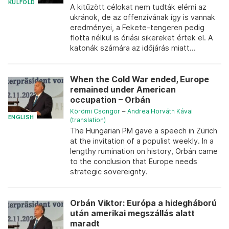
KÜLFÖLD
A kitűzött célokat nem tudták elérni az
ukránok, de az offenzívának így is vannak
eredményei, a Fekete-tengeren pedig
flotta nélkül is óriási sikereket értek el. A
katonák számára az időjárás miatt...
When the Cold War ended, Europe
remained under American
occupation – Orbán
Körömi Csongor
–
Andrea Horváth Kávai
ENGLISH
(translation)
The Hungarian PM gave a speech in Zürich
at the invitation of a populist weekly. In a
lengthy rumination on history, Orbán came
to the conclusion that Europe needs
strategic sovereignty.
Orbán Viktor: Európa a hidegháború
után amerikai megszállás alatt
maradt