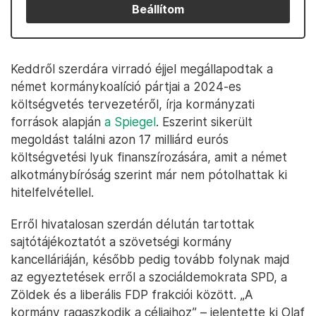
Beállítom
Keddről szerdára virradó éjjel megállapodtak a
német kormánykoalíció pártjai a 2024-es
költségvetés tervezetéről, írja kormányzati
források alapján
a Spiegel
. Eszerint sikerült
megoldást találni azon 17 milliárd eurós
költségvetési lyuk finanszírozására, amit a német
alkotmánybíróság szerint már nem pótolhattak ki
hitelfelvétellel.
Erről hivatalosan szerdán délután tartottak
sajtótájékoztatót a szövetségi kormány
kancelláriáján, később pedig tovább folynak majd
az egyeztetések erről a szociáldemokrata SPD, a
Zöldek és a liberális FDP frakciói között. „A
kormány ragaszkodik a céljaihoz” – jelentette ki Olaf