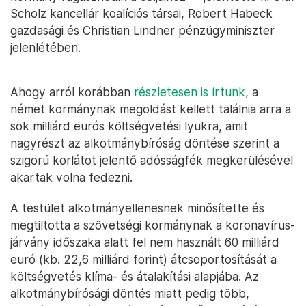
Scholz kancellár koalíciós társai, Robert Habeck
gazdasági és Christian Lindner pénzügyminiszter
jelenlétében.
Ahogy arról korábban
részletesen is írtunk
, a
német kormánynak megoldást kellett találnia arra a
sok milliárd eurós költségvetési lyukra, amit
nagyrészt az alkotmánybíróság döntése szerint a
szigorú korlátot jelentő adósságfék megkerülésével
akartak volna fedezni.
A testület alkotmányellenesnek minősítette és
megtiltotta a szövetségi kormánynak a koronavírus-
járvány időszaka alatt fel nem használt 60 milliárd
euró (kb. 22,6 milliárd forint) átcsoportosítását a
költségvetés klíma- és átalakítási alapjába. Az
alkotmánybírósági döntés miatt pedig több,