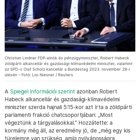
Christian Lindner FDP-elnök és pénzügyminiszter, Robert Habeck
zöldpárti alkancellár és gazdasági-klímavédelmi miniszter, valamint
az SPD-s Olaf Scholz kancellár a Bundestag 2023. november 28-i
ülésén – Fotó: Lisi Niesner / Reuters
A
Spiegel információi szerint
azonban Robert
Habeck alkancellár és gazdasági-klímavédelmi
miniszter szerda hajnali 5:15-kor azt írta a zöldpárti
parlamenti frakció chatcsoportjában: „Most
végeztünk a tárgyalásokkal.” Hozzátette: a
kormány még áll, az eredmény jó, de „még egy kis
türelemre van szükség, amíg nyilvánosságra