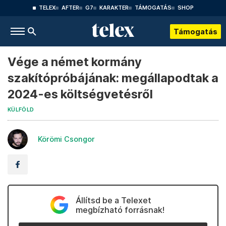
TELEX
AFTER
G7
KARAKTER
TÁMOGATÁS
SHOP
Támogatás
Vége a német kormány
szakítópróbájának: megállapodtak a
2024-es költségvetésről
KÜLFÖLD
Körömi Csongor
Állítsd be a Telexet
megbízható forrásnak!