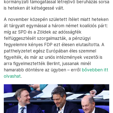
kormányzati támogatással létrejövő beruházás sorsa
is heteken át kétségessé vált.
A november közepén született ítélet miatt heteken
át tárgyalt egymással a három német koalíciós párt:
míg az SPD és a Zöldek az adósságfék
felfüggesztését szorgalmazták, a pénzügyi
fegyelemre kényes FDP ezt élesen elutasította. A
patthelyzetet egész Európában éles szemmel
figyelték, és már az uniós intézmények vezetői is
arra figyelmeztették Berlint, jussanak minél
hamarabb döntésre az ügyben – erről
bővebben itt
olvashat
.