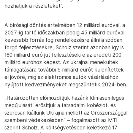
hozhatjuk a részleteket”.
A bírósági döntés értelmében 12 milliárd euróval, a
2027-ig tartó időszakban pedig 45 milliárd euróval
kevesebb forrás fog rendelkezésre állni a szóban
forgó fejlesztésekre, Scholz szerint azonban így is
160 milliárd euró jut fejlesztésekre az eredeti 200
milliárd euróhoz képest. Az ukrajnai menekültek
támogatására további 6 milliárd eurót különítettek
el jövőre, míg az elektromos autók vásárlásához
nyújtott kedvezményeket megszüntetik 2024-ben.
„Határozottan előmozdítjuk hazánk klímasemleges
megújulását, erősítjük a társadalmi kohéziót, és
szorosan kiállunk Ukrajna mellett az Oroszországgal
szembeni védekezésben” – fogalmazott az MTI
szerint Scholz. A költségvetésben keletkező 17