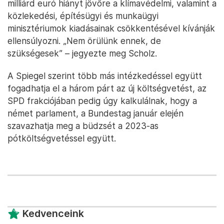
milliárd euró hiányt jövőre a klímavédelmi, valamint a
közlekedési, építésügyi és munkaügyi
minisztériumok kiadásainak csökkentésével kívánják
ellensúlyozni. „Nem örülünk ennek, de
szükségesek” – jegyezte meg Scholz.
A Spiegel szerint több más intézkedéssel együtt
fogadhatja el a három párt az új költségvetést, az
SPD frakciójában pedig úgy kalkulálnak, hogy a
német parlament, a Bundestag január elején
szavazhatja meg a büdzsét a 2023-as
pótköltségvetéssel együtt.
Kedvenceink