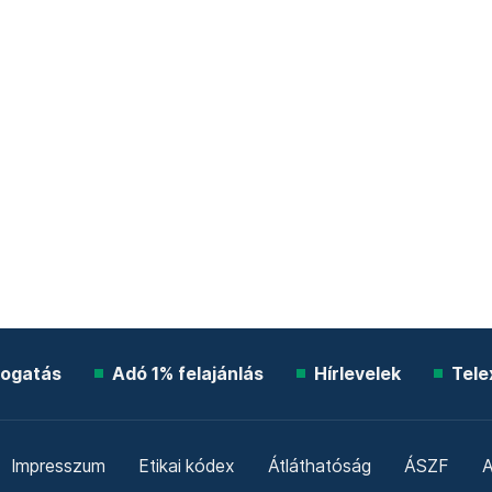
ogatás
Adó 1% felajánlás
Hírlevelek
Tele
Impresszum
Etikai kódex
Átláthatóság
ÁSZF
A