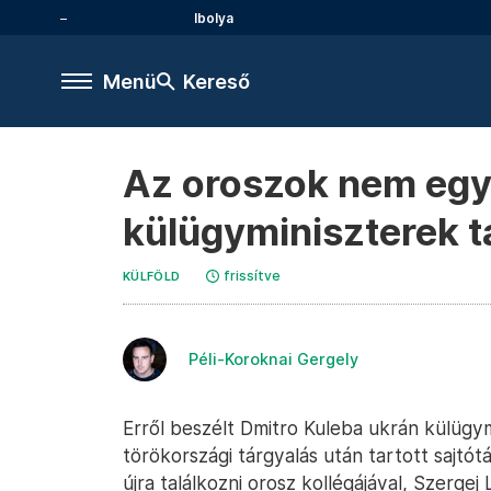
Ibolya
Menü
Kereső
Az oroszok nem egye
külügyminiszterek t
frissítve
KÜLFÖLD
Péli-Koroknai Gergely
Erről beszélt Dmitro Kuleba ukrán külügym
törökországi tárgyalás után tartott sajtót
újra találkozni orosz kollégájával, Szergej