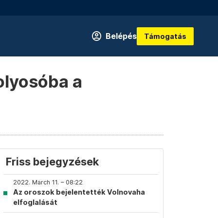
Belépés
Támogatás
olyosóba a
Friss bejegyzések
2022. March 11. – 08:22
Az oroszok bejelentették Volnovaha
elfoglalását