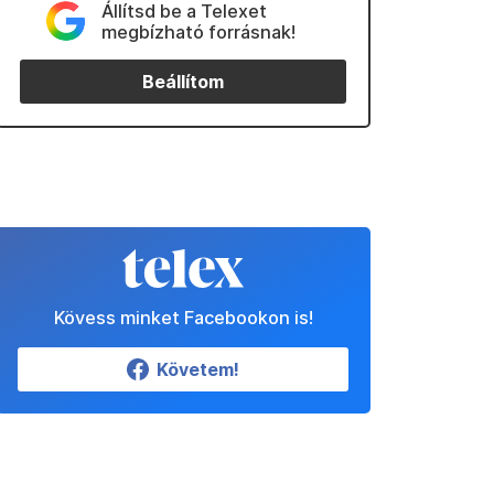
Állítsd be a Telexet
megbízható forrásnak!
Beállítom
Kövess minket Facebookon is!
Követem!