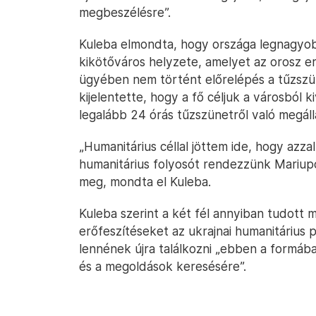
megbeszélésre”.
Kuleba elmondta, hogy országa legnagyob
kikötőváros helyzete, amelyet az orosz e
ügyében nem történt előrelépés a tűzsz
kijelentette, hogy a fő céljuk a városból 
legalább 24 órás tűzszünetről való megál
„Humanitárius céllal jöttem ide, hogy azza
humanitárius folyosót rendezzünk Mariupo
meg, mondta el Kuleba.
Kuleba szerint a két fél annyiban tudott m
erőfeszítéseket az ukrajnai humanitárius
lennének újra találkozni „ebben a formáb
és a megoldások keresésére”.