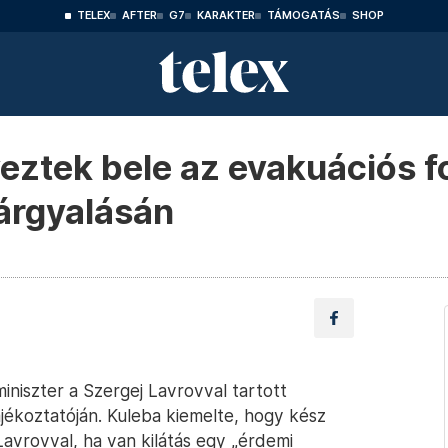
TELEX
AFTER
G7
KARAKTER
TÁMOGATÁS
SHOP
ztek bele az evakuációs f
árgyalásán
iniszter a Szergej Lavrovval tartott
ájékoztatóján. Kuleba kiemelte, hogy kész
 Lavrovval, ha van kilátás egy „érdemi