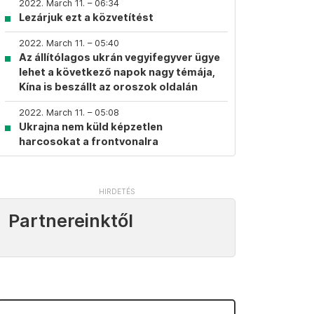
2022. March 11. – 06:34
Lezárjuk ezt a közvetítést
2022. March 11. – 05:40
Az állítólagos ukrán vegyifegyver ügye
lehet a következő napok nagy témája,
Kína is beszállt az oroszok oldalán
2022. March 11. – 05:08
Ukrajna nem küld képzetlen
harcosokat a frontvonalra
Partnereinktől