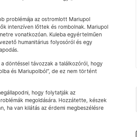
b problémája az ostromlott Mariupol
rők intenzíven lőttek és rombolnak. Mariupol
ünetre vonatkozóan. Kuleba egyértelműen
kivezető humanitárius folyosóról és egy
lapodás.
l a döntéssel távozzak a találkozóról, hogy
lba és Mariupolból”, de ez nem történt
egállapodni, hogy folytatják az
 problémák megoldására. Hozzátette, készek
an, ha van kilátás az érdemi megbeszélésre