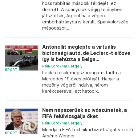
hosszabbítás második félidejét, ez
döntött. A spanyolok végig fölényben
játszottak, Argentína a végére
emberhátrányba is került. Spanyolország
másodszor...
Antonellit meglepte a virtuális
biztonsági autó, de Leclerc-t előzve
így is behúzta a Belga...
Péli-Koroknai Gergely
SPORT
Leclerc csak megszorongatni tudta a
Mercedes 19 éves pilótáját. Hadjar a
mezőny végéről indulva, három
kerékcserével lett hatodik.
Nem népszerűek az ivószünetek, a
FIFA felülvizsgálja őket
Péli-Koroknai Gergely
Mondja a FIFA technikai bizottságát vezető
SPORT
Arsène Wenger.