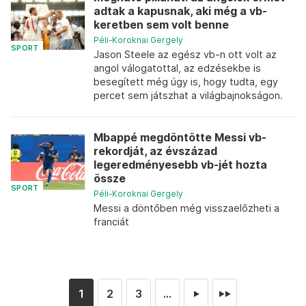
adtak a kapusnak, aki még a vb-
keretben sem volt benne
Péli-Koroknai Gergely
SPORT
Jason Steele az egész vb-n ott volt az
angol válogatottal, az edzésekbe is
besegített még úgy is, hogy tudta, egy
percet sem játszhat a világbajnokságon.
Mbappé megdöntötte Messi vb-
rekordját, az évszázad
legeredményesebb vb-jét hozta
össze
SPORT
Péli-Koroknai Gergely
Messi a döntőben még visszaelőzheti a
franciát
1
2
3
...
►
►►