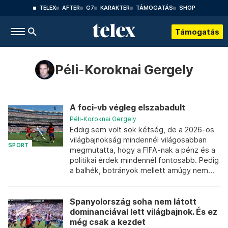
TELEX
AFTER
G7
KARAKTER
TÁMOGATÁS
SHOP
Támogatás
Péli-Koroknai Gergely
A foci-vb végleg elszabadult
Péli-Koroknai Gergely
Eddig sem volt sok kétség, de a 2026-os
világbajnokság mindennél világosabban
SPORT
megmutatta, hogy a FIFA-nak a pénz és a
politikai érdek mindennél fontosabb. Pedig
a balhék, botrányok mellett amúgy nem...
Spanyolország soha nem látott
dominanciával lett világbajnok. És ez
még csak a kezdet