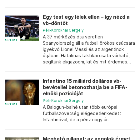
Egy test egy lélek ellen – így nézd a
vb-döntőt
Péli-Koroknai Gergely
A 37 mérkőzés óta veretlen
SPORT
Spanyolország áll a futball örökös csúcsára
igyekvő Lionel Messi és az argentinok
útjában. Hatalmas taktikai csata várható,
segítünk eligazodni, kit és mit érdemes...
Infantino 15 milliárd dolláros vb-
bevétellel betonozhatja be a FIFA-
elnöki pozícióját
Péli-Koroknai Gergely
SPORT
A Balogun-balhé után több európai
futballszövetség elégedetlenkedett
Infantinóval, de a pénz nagy úr.
Megható pillanat: az angolok érmet