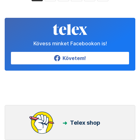
Kövess minket Facebookon is!
Követem!
Telex shop