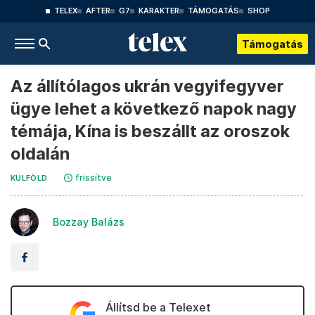
TELEX
AFTER
G7
KARAKTER
TÁMOGATÁS
SHOP
Támogatás
Az állítólagos ukrán vegyifegyver
ügye lehet a következő napok nagy
témája, Kína is beszállt az oroszok
oldalán
frissítve
KÜLFÖLD
Bozzay Balázs
Állítsd be a Telexet