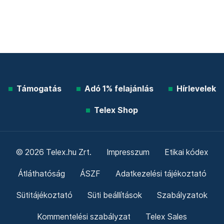
Támogatás
Adó 1% felajánlás
Hírlevelek
Telex Shop
© 2026 Telex.hu Zrt.
Impresszum
Etikai kódex
Átláthatóság
ÁSZF
Adatkezelési tájékoztató
Sütitájékoztató
Süti beállítások
Szabályzatok
Kommentelési szabályzat
Telex Sales