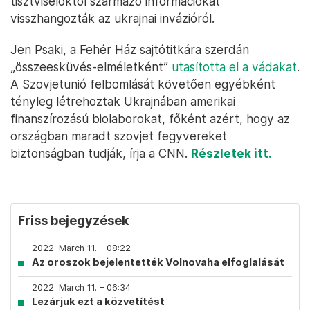
tisztviselőktől származó információkat
visszhangozták az ukrajnai invázióról.
Jen Psaki, a Fehér Ház sajtótitkára szerdán
„összeesküvés-elméletként”
utasította el a vádakat
.
A Szovjetunió felbomlását követően egyébként
tényleg létrehoztak Ukrajnában amerikai
finanszírozású biolaborokat, főként azért, hogy az
országban maradt szovjet fegyvereket
biztonságban tudják, írja a CNN.
Részletek itt.
Friss bejegyzések
2022. March 11. – 08:22
Az oroszok bejelentették Volnovaha elfoglalását
2022. March 11. – 06:34
Lezárjuk ezt a közvetítést