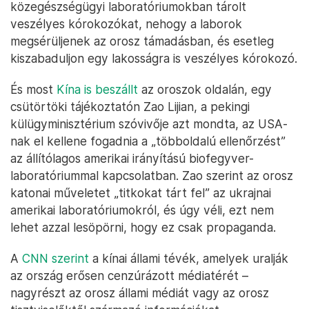
közegészségügyi laboratóriumokban tárolt
veszélyes kórokozókat, nehogy a laborok
megsérüljenek az orosz támadásban, és esetleg
kiszabaduljon egy lakosságra is veszélyes kórokozó.
És most
Kína is beszállt
az oroszok oldalán, egy
csütörtöki tájékoztatón Zao Lijian, a pekingi
külügyminisztérium szóvivője azt mondta, az USA-
nak el kellene fogadnia a „többoldalú ellenőrzést”
az állítólagos amerikai irányítású biofegyver-
laboratóriummal kapcsolatban. Zao szerint az orosz
katonai műveletet „titkokat tárt fel” az ukrajnai
amerikai laboratóriumokról, és úgy véli, ezt nem
lehet azzal lesöpörni, hogy ez csak propaganda.
A
CNN szerint
a kínai állami tévék, amelyek uralják
az ország erősen cenzúrázott médiatérét –
nagyrészt az orosz állami médiát vagy az orosz