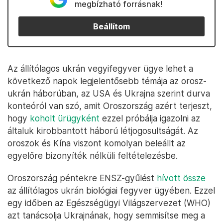
megbízható forrásnak!
Beállítom
Az állítólagos ukrán vegyifegyver ügye lehet a
következő napok legjelentősebb témája az orosz-
ukrán háborúban, az USA és Ukrajna szerint durva
konteóról van szó, amit Oroszország azért terjeszt,
hogy
koholt ürügyként
ezzel próbálja igazolni az
általuk kirobbantott háború létjogosultságát. Az
oroszok és Kína viszont komolyan beleállt az
egyelőre bizonyíték nélküli feltételezésbe.
Oroszország péntekre ENSZ-gyűlést
hívott össze
az állítólagos ukrán biológiai fegyver ügyében. Ezzel
egy időben az Egészségügyi Világszervezet (WHO)
azt tanácsolja Ukrajnának, hogy semmisítse meg a