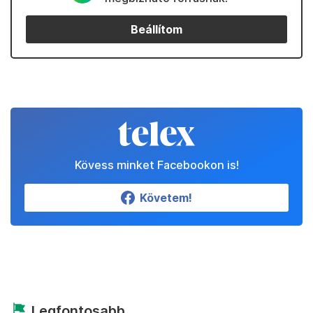
Beállítom
Kövess minket Facebookon is!
Követem!
Legfontosabb