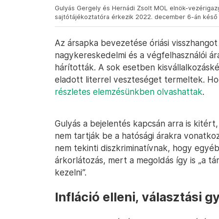
Gulyás Gergely és Hernádi Zsolt MOL elnök-vezérigaz
sajtótájékoztatóra érkezik 2022. december 6-án késő 
Az ársapka bevezetése óriási visszhangot v
nagykereskedelmi és a végfelhasználói ár
hárították. A sok esetben kisvállalkozá
eladott literrel veszteséget termeltek. 
részletes elemzésünkben olvashattak
.
Gulyás a bejelentés kapcsán arra is kitér
nem tartják be a hatósági árakra vonatk
nem tekinti diszkriminatívnak, hogy egyé
árkorlátozás, mert a megoldás így is „a t
kezelni”.
Infláció elleni, választási 