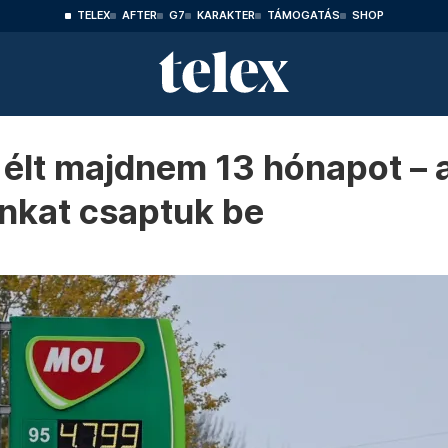
TELEX
AFTER
G7
KARAKTER
TÁMOGATÁS
SHOP
élt majdnem 13 hónapot – 
nkat csaptuk be