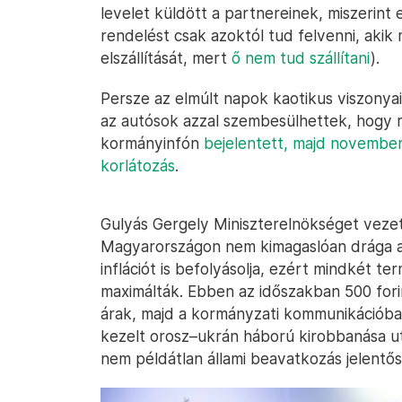
levelet küldött a partnereinek, miszerin
rendelést csak azoktól tud felvenni, aki
elszállítását, mert
ő nem tud szállítani
).
Persze az elmúlt napok kaotikus viszonyai
az autósok azzal szembesülhettek, hogy 
kormányinfón
bejelentett, majd november
korlátozás
.
Gulyás Gergely Miniszterelnökséget vezet
Magyarországon nem kimagaslóan drága a 
inflációt is befolyásolja, ezért mindkét t
maximálták. Ebben az időszakban 500 forint
árak, majd a kormányzati kommunikációban
kezelt orosz–ukrán háború kirobbanása ut
nem példátlan állami beavatkozás jelentő