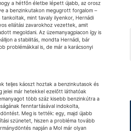
 hogy a hétfőn életbe lépett újabb, az orosz
lletve a benzinkutakon megugrott forgalom –
tankoltak, mint tavaly ilyenkor, Hernádi
lyos ellátási zavarokhoz vezettek, amit
udott megoldani. Az üzemanyagpiacon így is
lljon a stabilitás, mondta Hernádi, bár
bb problémákkal is, de már a karácsonyi
ok teljes káoszt hoztak a benzinkutasok és
 jelei már hetekkel ezelőtt láthatóak
üzemanyagot több száz kisebb benzinkútra a
nságának fenntartásával indokolta,
 döntést. Meg is tették: egy, majd újabb
ítási szünetet, hiszen a probléma tovább
ormánydöntés napján a Mol már olyan