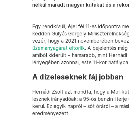
nélkül maradt magyar kutakat és a reko
Egy rendkívüli, éjjel fél 11-es időpontra 
kedden Gulyás Gergely Miniszterelnöksége
vezér, hogy a 2021 novemberében bevez
üzemanyagárat eltörlik
. A bejelentés még
amiből kiderült – hamarabb, mint Hernádi 
lényegében azonnal, este 11-kor hatályba 
A dízeleseknek fáj jobban
Hernádi Zsolt azt mondta, hogy a Mol-kuta
lesznek irányadóak: a 95-ös benzin literje 
kerül. Ez egyik napról – sőt óráról – a má
eredményezett.