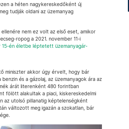
t ezen a héten nagykereskedőként új
k meg tudják oldani az üzemanyag
 ellenére nem ez volt az első eset, amikor
recseg-ropog a 2021. november 11-i
 15-én életbe léptetett üzemanyagár-
ő miniszter akkor úgy érvelt, hogy bár
benzin és a gázolaj, az üzemanyagok ára az
ermék árát literenként 480 forintban
 fölött alakultak a piaci, kiskereskedelmi
 az utolsó pillanatig képtelenségként
án változott meg igazán a szokatlan, bár
sége.