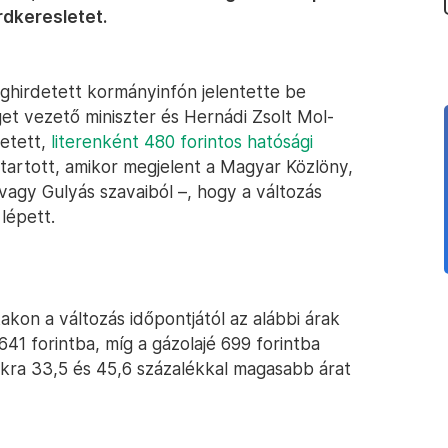
rdkeresletet.
meghirdetett kormányinfón jelentette be
t vezető miniszter és Hernádi Zsolt Mol-
etett,
literenként 480 forintos hatósági
 tartott, amikor megjelent a Magyar Közlöny,
vagy Gulyás szavaiból –, hogy a változás
lépett.
kon a változás időpontjától az alábbi árak
641 forintba, míg a gázolajé 699 forintba
sikra 33,5 és 45,6 százalékkal magasabb árat