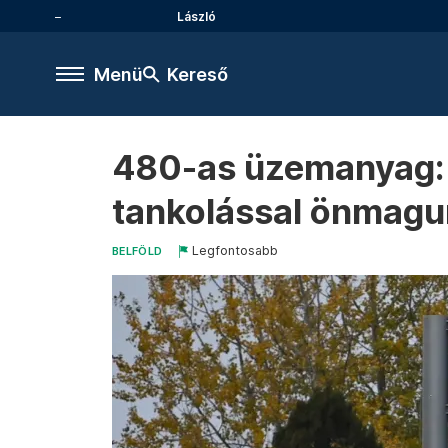
László
Menü
Kereső
480-as üzemanyag: 
tankolással önmagu
Legfontosabb
BELFÖLD