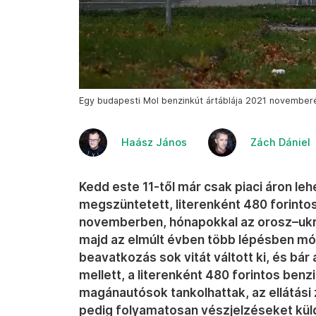
Egy budapesti Mol benzinkút ártáblája 2021 novemberé
Haász János
Zách Dániel
Kedd este 11-től már csak piaci áron le
megszüntetett, literenként 480 forinto
novemberben, hónapokkal az orosz–ukrá
majd az elmúlt évben több lépésben mód
beavatkozás sok vitát váltott ki, és bár
mellett, a literenként 480 forintos benz
magánautósok tankolhattak, az ellátási 
pedig folyamatosan vészjelzéseket küld