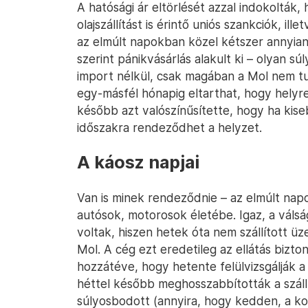
A hatósági ár eltörlését azzal indokolták,
olajszállítást is érintő uniós szankciók, i
az elmúlt napokban közel kétszer annyian 
szerint pánikvásárlás alakult ki – olyan sú
import nélkül, csak magában a Mol nem t
egy-másfél hónapig eltarthat, hogy helyreá
később azt valószínűsítette, hogy ha kise
időszakra rendeződhet a helyzet.
A káosz napjai
Van is minek rendeződnie – az elmúlt nap
autósok, motorosok életébe. Igaz, a válság
voltak, hiszen hetek óta nem szállított 
Mol. A cég ezt eredetileg az ellátás bizto
hozzátéve, hogy hetente felülvizsgálják a
héttel később meghosszabbították a száll
súlyosbodott (annyira, hogy kedden, a k