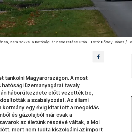
ben, nem sokkal a hatósági ár bevezetése után – Fotó: Bődey János / Te
het tankolni Magyarországon. A most
s hatósági üzemanyagárat tavaly
n háború kezdete előtt vezették be,
osították a szabályozást. Az állami
 a kormány egy évig kitartott a megoldás
inből és gázolajból már csak a
zavarok az életünk részévé váltak, a Mol
ött, mert nem tudta kiszolgálni az import