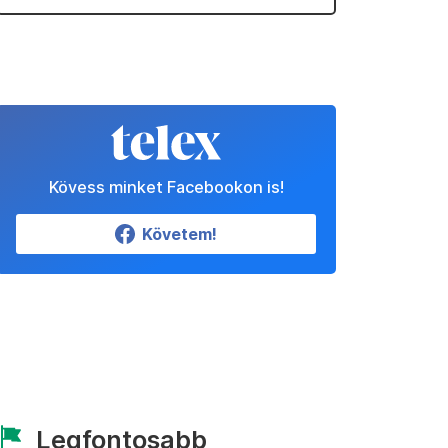
Kövess minket Facebookon is!
Követem!
Legfontosabb