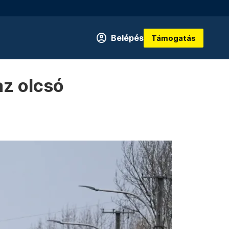
Belépés
Támogatás
az olcsó