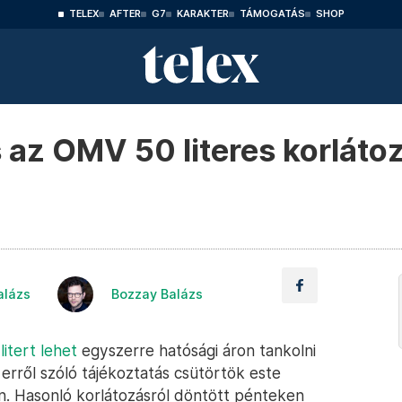
TELEX
AFTER
G7
KARAKTER
TÁMOGATÁS
SHOP
s az OMV 50 literes korláto
alázs
Bozzay Balázs
itert lehet
egyszerre hatósági áron tankolni
z erről szóló tájékoztatás csütörtök este
n. Hasonló korlátozásról döntött pénteken