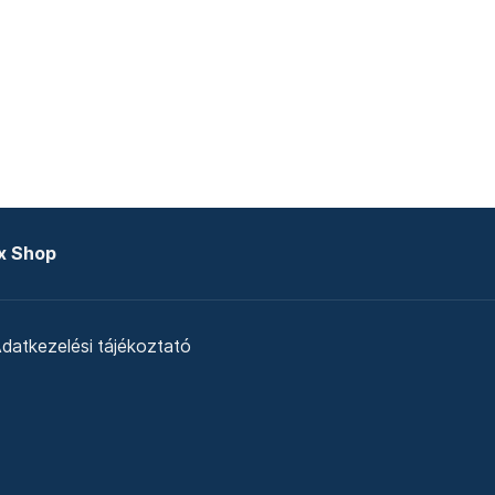
x Shop
datkezelési tájékoztató
zat
Telex Sales