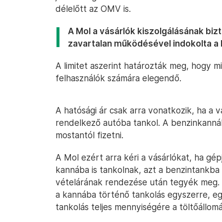
délelőtt az OMV is.
A Mol a vásárlók kiszolgálásának biz
zavartalan működésével indokolta a 
A limitet aszerint határozták meg, hogy mi
felhasználók számára elegendő.
A hatósági ár csak arra vonatkozik, ha a 
rendelkező autóba tankol. A benzinkannáb
mostantól fizetni.
A Mol ezért arra kéri a vásárlókat, ha gé
kannába is tankolnak, azt a benzintankba 
vételárának rendezése után tegyék meg. 
a kannába történő tankolás egyszerre, eg
tankolás teljes mennyiségére a töltőállomás