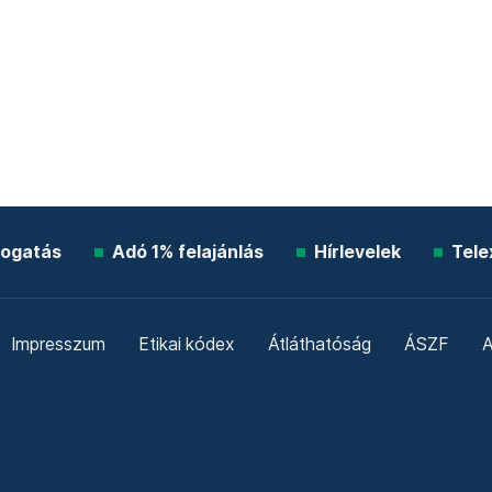
ogatás
Adó 1% felajánlás
Hírlevelek
Tele
Impresszum
Etikai kódex
Átláthatóság
ÁSZF
A
Süti beállítások
Szabályzatok
Kommentelési szabály