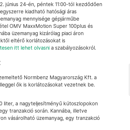
2. június 24-én, péntek 11:00-tól kezdődően
egyszerre kiadható hatósági áras
üzemanyag mennyisége gépjárműbe
kivétel OMV MaxxMotion Super 100plus és
ba üzemanyag kizárólag piaci áron
ktől eltérő korlátozásokat is
tesen itt lehet olvasni
a szabályozásokról.
z
 üzemeltető Normbenz Magyarország Kft. a
leggel ők is korlátozásokat vezetnek be.
liter, a nagyteljesítményű kútoszlopokon
gy tranzakció során. Kannába, illetve
ron vásárolható üzemanyag, egy tranzakció