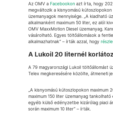
Az OMV a
Facebookon
azt írta, hogy 202
megváltozik a kisnyomású kútoszlopokon 
üzemanyagok mennyisége. „A kiadható 
alkalmanként maximum 50 liter, ez alól 
OMV MaxxMotion Diesel üzemanyag. Kanná
vásárolható. Egyes töltőállomások a fentie
alkalmazhatnak” – írták azzal, hogy
részle
A Lukoil 20 liternél korláto
A 79 magyarországi Lukoil töltőállomást
Telex megkeresésére közölte, átmeneti jel
„A kisnyomású kútoszlopokon maximum 20 
maximum 150 liter üzemanyag tankolható e
egyéb külső edényzetbe kizárólag piaci á
során maximum 10 liter” – írták.