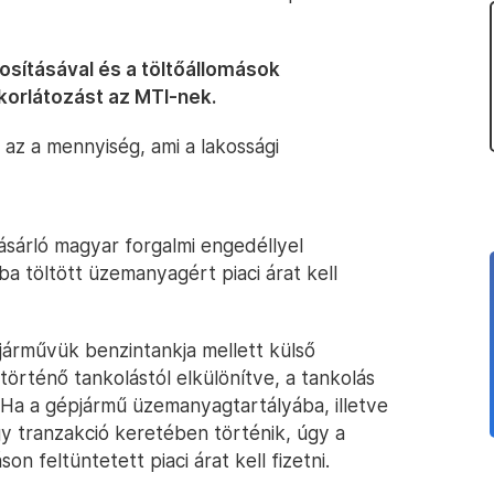
tosításával és a töltőállomások
korlátozást az MTI-nek.
 az a mennyiség, ami a lakossági
vásárló magyar forgalmi engedéllyel
a töltött üzemanyagért piaci árat kell
pjárművük benzintankja mellett külső
történő tankolástól elkülönítve, a tankolás
Ha a gépjármű üzemanyagtartályába, illetve
y tranzakció keretében történik, úgy a
on feltüntetett piaci árat kell fizetni.