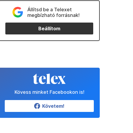
Állítsd be a Telexet
megbízható forrásnak!
Beállítom
Kövess minket Facebookon is!
Követem!