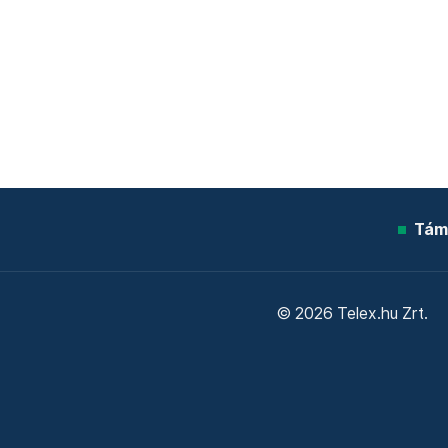
Tám
© 2026 Telex.hu Zrt.
Sütitájékoztató