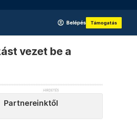
Belépés
Támogatás
zást vezet be a
Partnereinktől