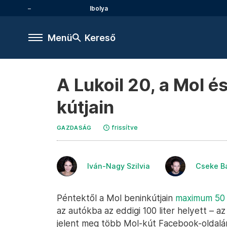
Ibolya
Menü
Kereső
A Lukoil 20, a Mol é
kútjain
frissítve
GAZDASÁG
Iván-Nagy Szilvia
Cseke B
Péntektől a Mol beninkútjain
maximum 50 l
az autókba az eddigi 100 liter helyett – a
jelent meg több Mol-kút Facebook-oldalá