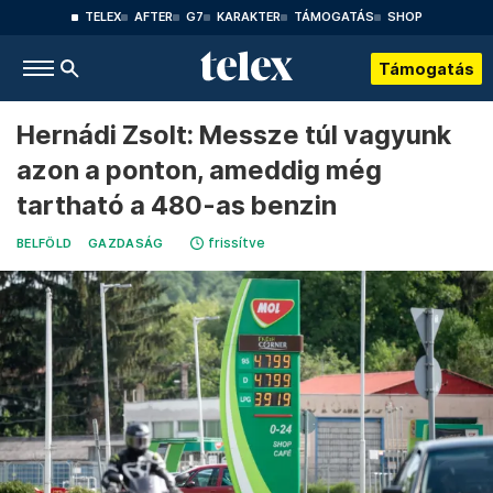
TELEX
AFTER
G7
KARAKTER
TÁMOGATÁS
SHOP
Támogatás
Hernádi Zsolt: Messze túl vagyunk
azon a ponton, ameddig még
tartható a 480-as benzin
frissítve
BELFÖLD
GAZDASÁG