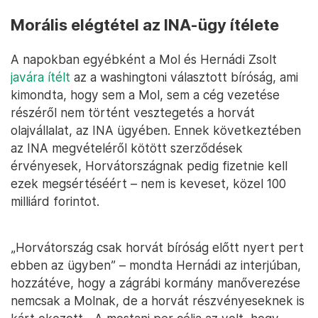
Morális elégtétel az INA-ügy ítélete
A napokban egyébként a Mol és Hernádi Zsolt
javára ítélt
az a washingtoni választott bíróság, ami
kimondta, hogy sem a Mol, sem a cég vezetése
részéről nem történt vesztegetés a horvát
olajvállalat, az INA ügyében. Ennek következtében
az INA megvételéről kötött szerződések
érvényesek, Horvátországnak pedig fizetnie kell
ezek megsértéséért – nem is keveset, közel 100
milliárd forintot.
„Horvátország csak horvát bíróság előtt nyert pert
ebben az ügyben” – mondta Hernádi az interjúban,
hozzátéve, hogy a zágrábi kormány manőverezése
nemcsak a Molnak, de a horvát részvényeseknek is