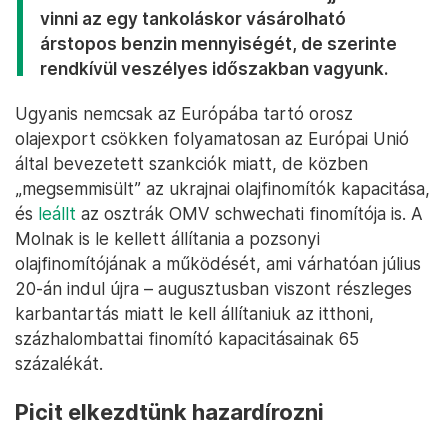
vinni az egy tankoláskor vásárolható
árstopos benzin mennyiségét, de szerinte
rendkívül veszélyes időszakban vagyunk.
Ugyanis nemcsak az Európába tartó orosz
olajexport csökken folyamatosan az Európai Unió
által bevezetett szankciók miatt, de közben
„megsemmisült” az ukrajnai olajfinomítók kapacitása,
és
leállt
az osztrák OMV schwechati finomítója is. A
Molnak is le kellett állítania a pozsonyi
olajfinomítójának a működését, ami várhatóan július
20-án indul újra – augusztusban viszont részleges
karbantartás miatt le kell állítaniuk az itthoni,
százhalombattai finomító kapacitásainak 65
százalékát.
Picit elkezdtünk hazardírozni