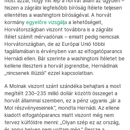
most azzal, hogy mit lép a horvát állam az ügyben –
hiszen a zágrábi legfelsőbb bíróság ítélete teljesen
ellentétes a washingtoni bíróságéval. A horvát
kormány
egyelőre vizsgálja
a lehetőségeit,
Horvátországban viszont továbbra is a zágrábi
ítélet számít mérvadónak – emiatt pedig nemcsak
Horvátországban, de az Európai Unió többi
tagállamában is érvényben van az elfogatóparancs
Hernádi ellen. Bár szerinte a washingtoni ítéletet be
kellene illeszteni a horvát jogrendbe, Hernádinak
„nincsenek illúziói” ezzel kapcsolatban.
A Molnak viszont szánt szándéka behajtani a most
megítélt 230–235 millió dollár közötti összeget a
horvát állammal szemben, ez a pénz ugyanis „jár a
Mol részvényeseinek”, mondta Hernádi. Az ellene
kiadott elfogatóparancs miatt viszont még nem
tervez külföldre menni: „Olyan szép ez az ország,
és annyi helyen nem voltam még.” Persze a