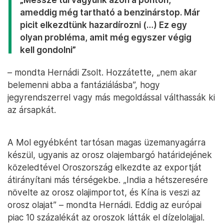
ameddig még tartható a benzinárstop. Már
picit elkezdtünk hazardírozni (…) Ez egy
olyan probléma, amit még egyszer végig
kell gondolni”
– mondta Hernádi Zsolt. Hozzátette, „nem akar
belemenni abba a fantáziálásba”, hogy
jegyrendszerrel vagy más megoldással válthassák ki
az ársapkát.
A Mol egyébként tartósan magas üzemanyagárra
készül, ugyanis az orosz olajembargó határidejének
közeledtével Oroszország elkezdte az exportját
átirányítani más térségekbe. „India a hétszeresére
növelte az orosz olajimportot, és Kína is veszi az
orosz olajat” – mondta Hernádi. Eddig az európai
piac 10 százalékát az oroszok látták el dízelolajjal.