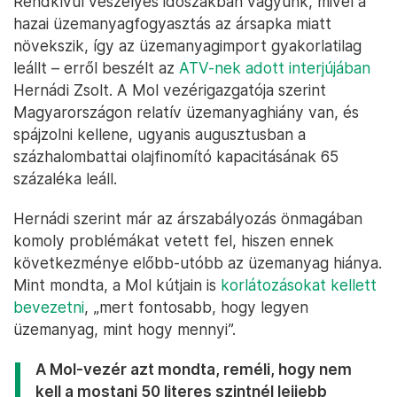
Rendkívül veszélyes időszakban vagyunk, mivel a
hazai üzemanyagfogyasztás az ársapka miatt
növekszik, így az üzemanyagimport gyakorlatilag
leállt – erről beszélt az
ATV-nek adott interjújában
Hernádi Zsolt. A Mol vezérigazgatója szerint
Magyarországon relatív üzemanyaghiány van, és
spájzolni kellene, ugyanis augusztusban a
százhalombattai olajfinomító kapacitásának 65
százaléka leáll.
Hernádi szerint már az árszabályozás önmagában
komoly problémákat vetett fel, hiszen ennek
következménye előbb-utóbb az üzemanyag hiánya.
Mint mondta, a Mol kútjain is
korlátozásokat kellett
bevezetni
, „mert fontosabb, hogy legyen
üzemanyag, mint hogy mennyi”.
A Mol-vezér azt mondta, reméli, hogy nem
kell a mostani 50 literes szintnél lejjebb