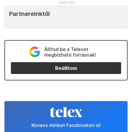
Partnereinktől
Állítsd be a Telexet
megbízható forrásnak!
Beállítom
Kövess minket Facebookon is!