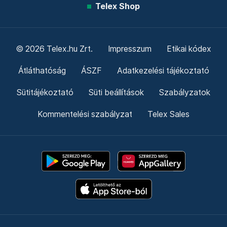
Telex Shop
© 2026 Telex.hu Zrt.
Impresszum
Etikai kódex
Átláthatóság
ÁSZF
Adatkezelési tájékoztató
Sütitájékoztató
Süti beállítások
Szabályzatok
Kommentelési szabályzat
Telex Sales