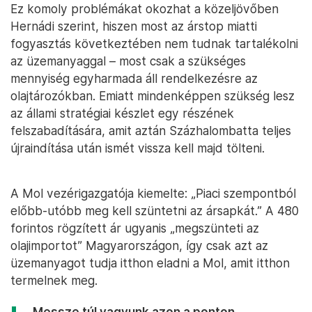
Ez komoly problémákat okozhat a közeljövőben
Hernádi szerint, hiszen most az árstop miatti
fogyasztás következtében nem tudnak tartalékolni
az üzemanyaggal – most csak a szükséges
mennyiség egyharmada áll rendelkezésre az
olajtározókban. Emiatt mindenképpen szükség lesz
az állami stratégiai készlet egy részének
felszabadítására, amit aztán Százhalombatta teljes
újraindítása után ismét vissza kell majd tölteni.
A Mol vezérigazgatója kiemelte: „Piaci szempontból
előbb-utóbb meg kell szüntetni az ársapkát.” A 480
forintos rögzített ár ugyanis „megszünteti az
olajimportot” Magyarországon, így csak azt az
üzemanyagot tudja itthon eladni a Mol, amit itthon
termelnek meg.
„Messze túl vagyunk azon a ponton,