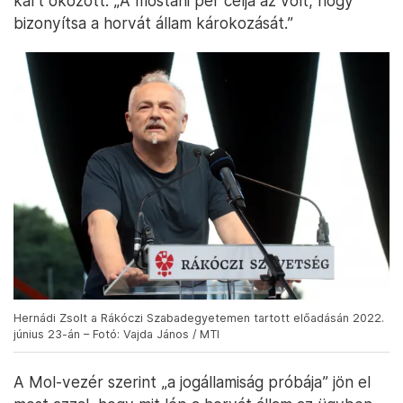
kárt okozott. „A mostani per célja az volt, hogy
bizonyítsa a horvát állam károkozását.”
Hernádi Zsolt a Rákóczi Szabadegyetemen tartott előadásán 2022.
június 23-án – Fotó: Vajda János / MTI
A Mol-vezér szerint „a jogállamiság próbája” jön el