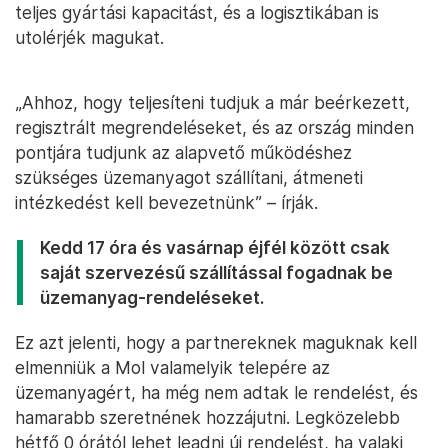
teljes gyártási kapacitást, és a logisztikában is
utolérjék magukat.
„Ahhoz, hogy teljesíteni tudjuk a már beérkezett,
regisztrált megrendeléseket, és az ország minden
pontjára tudjunk az alapvető működéshez
szükséges üzemanyagot szállítani, átmeneti
intézkedést kell bevezetnünk” – írják.
Kedd 17 óra és vasárnap éjfél között csak
saját szervezésű szállítással fogadnak be
üzemanyag-rendeléseket.
Ez azt jelenti, hogy a partnereknek maguknak kell
elmenniük a Mol valamelyik telepére az
üzemanyagért, ha még nem adtak le rendelést, és
hamarabb szeretnének hozzájutni. Legközelebb
hétfő 0 órától lehet leadni új rendelést, ha valaki