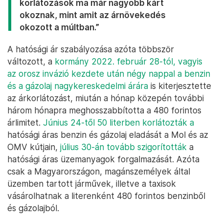
korlátozások ma már nagyobb kárt
okoznak, mint amit az árnövekedés
okozott a múltban.”
A hatósági ár szabályozása azóta többször
változott, a
kormány 2022. február 28-tól, vagyis
az orosz invázió kezdete után négy nappal a benzin
és a gázolaj nagykereskedelmi árára
is kiterjesztette
az árkorlátozást, miután a hónap közepén további
három hónapra meghosszabbította a 480 forintos
árlimitet.
Június 24-től 50 literben korlátozták a
hatósági áras benzin és gázolaj eladását a Mol és az
OMV kútjain,
július 30-án tovább szigorították
a
hatósági áras üzemanyagok forgalmazását. Azóta
csak a Magyarországon, magánszemélyek által
üzemben tartott járművek, illetve a taxisok
vásárolhatnak a literenként 480 forintos benzinből
és gázolajból.