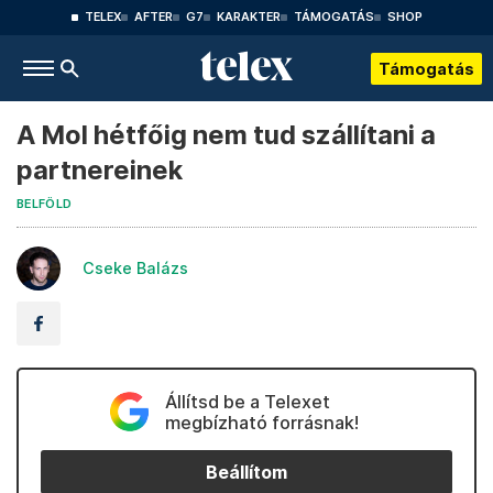
TELEX
AFTER
G7
KARAKTER
TÁMOGATÁS
SHOP
Támogatás
A Mol hétfőig nem tud szállítani a
partnereinek
BELFÖLD
Cseke Balázs
Állítsd be a Telexet
megbízható forrásnak!
Beállítom