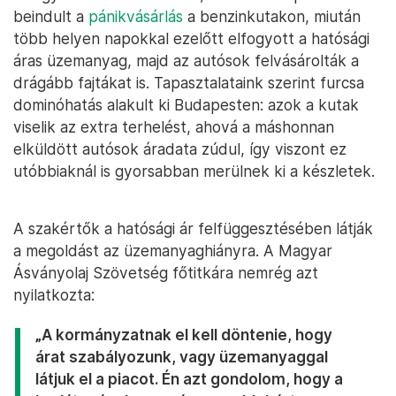
beindult a
pánikvásárlás
a benzinkutakon, miután
több helyen napokkal ezelőtt elfogyott a hatósági
áras üzemanyag, majd az autósok felvásárolták a
drágább fajtákat is. Tapasztalataink szerint furcsa
dominóhatás alakult ki Budapesten: azok a kutak
viselik az extra terhelést, ahová a máshonnan
elküldött autósok áradata zúdul, így viszont ez
utóbbiaknál is gyorsabban merülnek ki a készletek.
A szakértők a hatósági ár felfüggesztésében látják
a megoldást az üzemanyaghiányra. A Magyar
Ásványolaj Szövetség főtitkára nemrég azt
nyilatkozta:
„A kormányzatnak el kell döntenie, hogy
árat szabályozunk, vagy üzemanyaggal
látjuk el a piacot. Én azt gondolom, hogy a