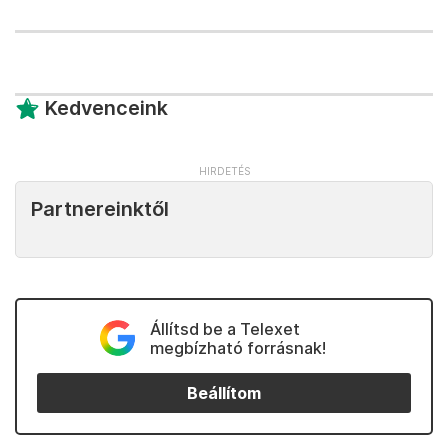
Kedvenceink
Partnereinktől
Állítsd be a Telexet
megbízható forrásnak!
Beállítom