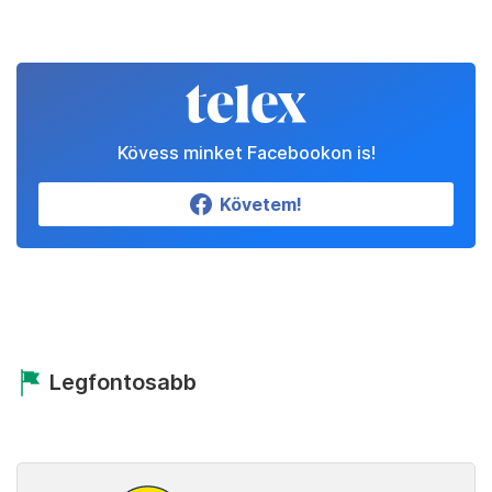
Kövess minket Facebookon is!
Követem!
Legfontosabb