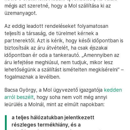
mégis azt szeretné, hogy a Mol szállítása ki az
üzemanyagot.
Az eddig leadott rendeléseket folyamatosan
teljesíti a társaság, de türelmet kérnek a
partnerektől. Azt is kérik, hogy késői időpontban is
biztosítsák az áru átvételét, ha csak éjszakai
időpontban ér oda a tankerautó. „Amennyiben az
áru lefejtése meghiúsul, nem tudjuk, mikor lesz
lehetőségünk a szállítást ismételten megkísérelni” –
fogalmaznak a levélben.
Bacsa György, a Mol ügyvezető igazgatója
kedden
arról beszélt
, hogy soha nem volt még annyi
leürülés a Molnál, mint az elmúlt napokban:
a teljes hálózatukban jelentkezett
részleges termékhiány, és a