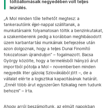
töltőállomásaik negyedében volt teljes
leürülés.
„A Mol minden tőle telhetőt megtesz: a
tankerautóink éjjel-nappal szállítanak, a
munkatársaink folyamatosan töltik a benzinkutakat,
a szakembereink pedig a korábban meghibásodott
üzem karbantartási munkáinak befejezése után
azon dolgoznak, hogy a teljes Dunai Finomító
fokozatosan újrainduljon” – fogalmazott. Bacsa
György közölte, hogy a termelésből hiányzó árut
importból pótolja a Mol – novemberben minden
negyedik liter gázolaj Szlovákiából jött –, de a
vállalat elérte a logisztikai kapacitásának határát.
„Ennél több árut egyszerűen fizikailag nem tudunk
behozni” – írta.
Ahogy arról beszámoltunk, az elmúlt napokban