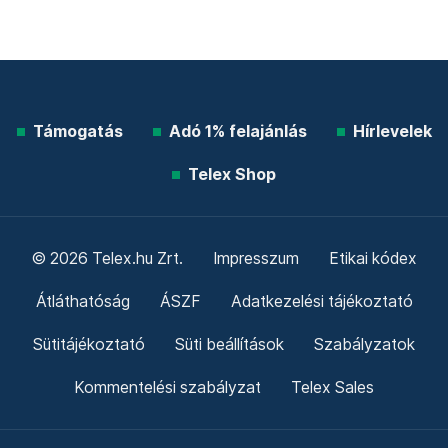
Támogatás
Adó 1% felajánlás
Hírlevelek
Telex Shop
© 2026 Telex.hu Zrt.
Impresszum
Etikai kódex
Átláthatóság
ÁSZF
Adatkezelési tájékoztató
Sütitájékoztató
Süti beállítások
Szabályzatok
Kommentelési szabályzat
Telex Sales