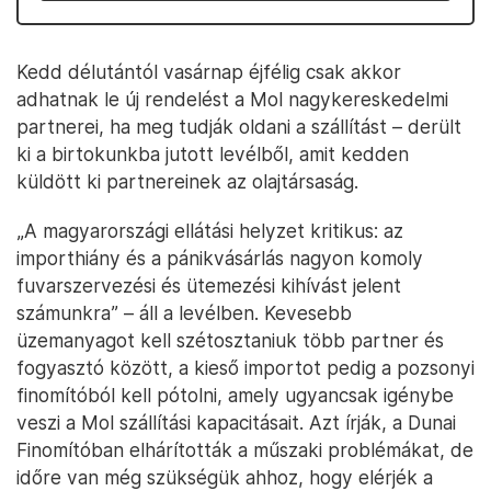
Kedd délutántól vasárnap éjfélig csak akkor
adhatnak le új rendelést a Mol nagykereskedelmi
partnerei, ha meg tudják oldani a szállítást – derült
ki a birtokunkba jutott levélből, amit kedden
küldött ki partnereinek az olajtársaság.
„A magyarországi ellátási helyzet kritikus: az
importhiány és a pánikvásárlás nagyon komoly
fuvarszervezési és ütemezési kihívást jelent
számunkra” – áll a levélben. Kevesebb
üzemanyagot kell szétosztaniuk több partner és
fogyasztó között, a kieső importot pedig a pozsonyi
finomítóból kell pótolni, amely ugyancsak igénybe
veszi a Mol szállítási kapacitásait. Azt írják, a Dunai
Finomítóban elhárították a műszaki problémákat, de
időre van még szükségük ahhoz, hogy elérjék a