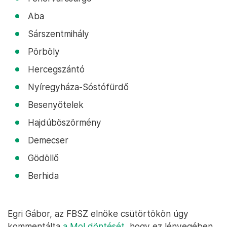
Aba
Sárszentmihály
Pörböly
Hercegszántó
Nyíregyháza-Sóstófürdő
Besenyőtelek
Hajdúböszörmény
Demecser
Gödöllő
Berhida
Egri Gábor, az FBSZ elnöke csütörtökön úgy
kommentálta
a Mol döntését
, hogy ez lényegében