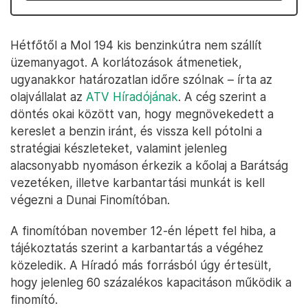
Hétfőtől a Mol 194 kis benzinkútra nem szállít
üzemanyagot. A korlátozások átmenetiek,
ugyanakkor határozatlan időre szólnak – írta az
olajvállalat az
ATV Híradójának
. A cég szerint a
döntés okai között van, hogy megnövekedett a
kereslet a benzin iránt, és vissza kell pótolni a
stratégiai készleteket, valamint jelenleg
alacsonyabb nyomáson érkezik a kőolaj a Barátság
vezetéken, illetve karbantartási munkát is kell
végezni a Dunai Finomítóban.
A finomítóban november 12-én lépett fel hiba, a
tájékoztatás szerint a karbantartás a végéhez
közeledik. A Híradó más forrásból úgy értesült,
hogy jelenleg 60 százalékos kapacitáson működik a
finomító.