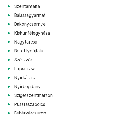
Szentantalfa
Balassagyarmat
Bakonycsernye
Kiskunfélegyháza
Nagytarcsa
Berettyóújfalu
Szászvár
Lajosmizse
Nyírkárász
Nyírbogdány
Szigetszentmárton
Pusztaszabolcs
Fehérvárcsurgó