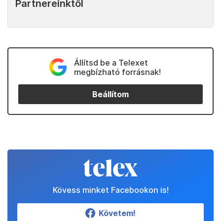
Partnereinktől
Állítsd be a Telexet
megbízható forrásnak!
Beállítom
Kövess minket Facebookon is!
Követem!