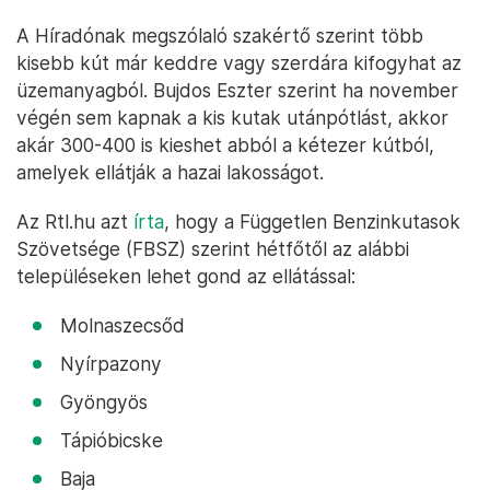
A Híradónak megszólaló szakértő szerint több
kisebb kút már keddre vagy szerdára kifogyhat az
üzemanyagból. Bujdos Eszter szerint ha november
végén sem kapnak a kis kutak utánpótlást, akkor
akár 300-400 is kieshet abból a kétezer kútból,
amelyek ellátják a hazai lakosságot.
Az Rtl.hu azt
írta
, hogy a Független Benzinkutasok
Szövetsége (FBSZ) szerint hétfőtől az alábbi
településeken lehet gond az ellátással:
Molnaszecsőd
Nyírpazony
Gyöngyös
Tápióbicske
Baja