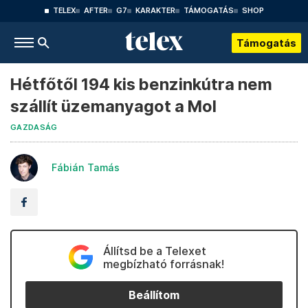
TELEX
AFTER
G7
KARAKTER
TÁMOGATÁS
SHOP
Támogatás
Hétfőtől 194 kis benzinkútra nem
szállít üzemanyagot a Mol
GAZDASÁG
Fábián Tamás
Állítsd be a Telexet
megbízható forrásnak!
Beállítom