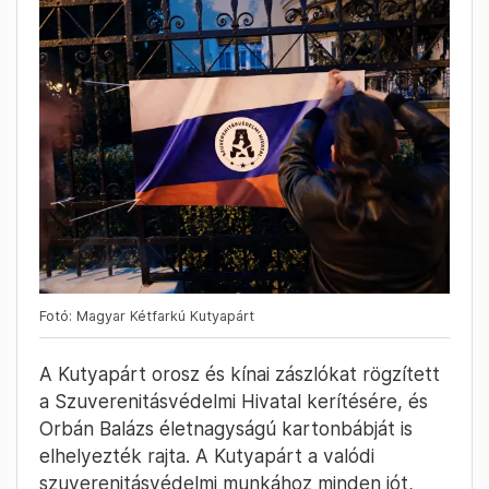
Fotó: Magyar Kétfarkú Kutyapárt
A Kutyapárt orosz és kínai zászlókat rögzített
a Szuverenitásvédelmi Hivatal kerítésére, és
Orbán Balázs életnagyságú kartonbábját is
elhelyezték rajta. A Kutyapárt a valódi
szuverenitásvédelmi munkához minden jót,