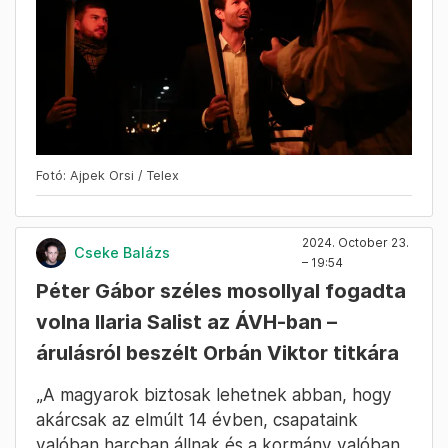
Fotó: Ajpek Orsi / Telex
2024. October 23.
Cseke Balázs
– 19:54
Péter Gábor széles mosollyal fogadta
volna Ilaria Salist az ÁVH-ban –
árulásról beszélt Orbán Viktor titkára
„A magyarok biztosak lehetnek abban, hogy
akárcsak az elmúlt 14 évben, csapataink
valóban harcban állnak és a kormány valóban