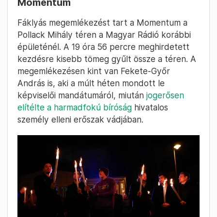
Momentum
Fáklyás megemlékezést tart a Momentum a
Pollack Mihály téren a Magyar Rádió korábbi
épületénél. A 19 óra 56 percre meghirdetett
kezdésre kisebb tömeg gyűlt össze a téren. A
megemlékezésen kint van Fekete-Győr
András is, aki a múlt héten mondott le
képviselői mandátumáról, miután
jogerősen
elítélte a harmadfokú bíróság
hivatalos
személy elleni erőszak vádjában.