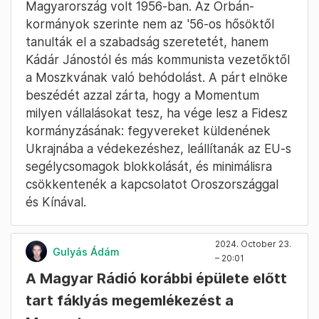
Magyarország volt 1956-ban. Az Orbán-
kormányok szerinte nem az '56-os hősöktől
tanulták el a szabadság szeretetét, hanem
Kádár Jánostól és más kommunista vezetőktől
a Moszkvának való behódolást. A párt elnöke
beszédét azzal zárta, hogy a Momentum
milyen vállalásokat tesz, ha vége lesz a Fidesz
kormányzásának: fegyvereket küldenének
Ukrajnába a védekezéshez, leállítanák az EU-s
segélycsomagok blokkolását, és minimálisra
csökkentenék a kapcsolatot Oroszországgal
és Kínával.
2024. October 23.
Gulyás Ádám
– 20:01
A Magyar Rádió korábbi épülete előtt
tart fáklyás megemlékezést a