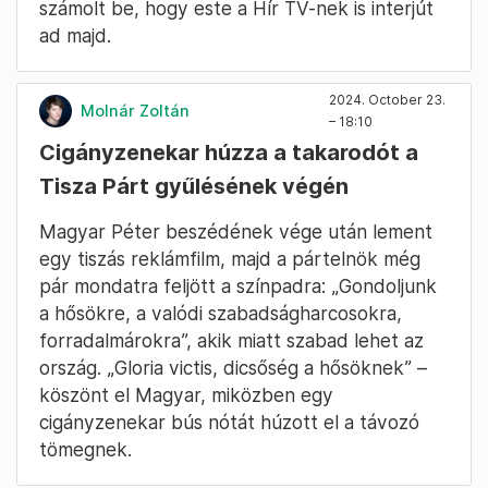
számolt be, hogy este a Hír TV-nek is interjút
ad majd.
2024. October 23.
Molnár Zoltán
– 18:10
Cigányzenekar húzza a takarodót a
Tisza Párt gyűlésének végén
Magyar Péter beszédének vége után lement
egy tiszás reklámfilm, majd a pártelnök még
pár mondatra feljött a színpadra: „Gondoljunk
a hősökre, a valódi szabadságharcosokra,
forradalmárokra”, akik miatt szabad lehet az
ország. „Gloria victis, dicsőség a hősöknek” –
köszönt el Magyar, miközben egy
cigányzenekar bús nótát húzott el a távozó
tömegnek.