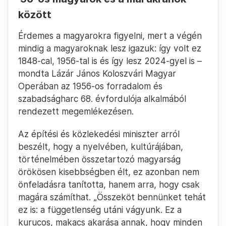
között
Érdemes a magyarokra figyelni, mert a végén
mindig a magyaroknak lesz igazuk: így volt ez
1848-cal, 1956-tal is és így lesz 2024-gyel is –
mondta Lázár János Koloszvári Magyar
Operában az 1956-os forradalom és
szabadságharc 68. évfordulója alkalmából
rendezett megemlékezésen.
Az építési és közlekedési miniszter arról
beszélt, hogy a nyelvében, kultúrájában,
történelmében összetartozó magyarság
örökösen kisebbségben élt, ez azonban nem
önfeladásra tanította, hanem arra, hogy csak
magára számíthat. „Összeköt bennünket tehát
ez is: a függetlenség utáni vágyunk. Ez a
kurucos, makacs akarása annak, hogy minden