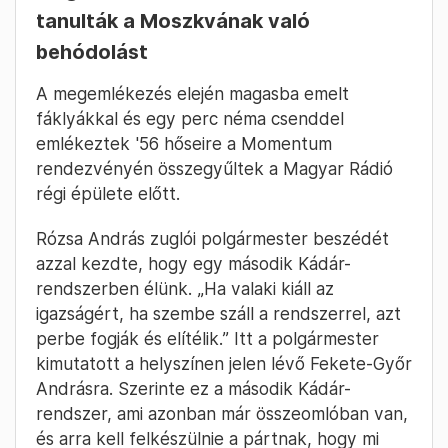
tanulták a Moszkvának való
behódolást
A megemlékezés elején magasba emelt
fáklyákkal és egy perc néma csenddel
emlékeztek '56 hőseire a Momentum
rendezvényén összegyűltek a Magyar Rádió
régi épülete előtt.
Rózsa András zuglói polgármester beszédét
azzal kezdte, hogy egy második Kádár-
rendszerben élünk. „Ha valaki kiáll az
igazságért, ha szembe száll a rendszerrel, azt
perbe fogják és elítélik.” Itt a polgármester
kimutatott a helyszínen jelen lévő Fekete-Győr
Andrásra. Szerinte ez a második Kádár-
rendszer, ami azonban már összeomlóban van,
és arra kell felkészülnie a pártnak, hogy mi