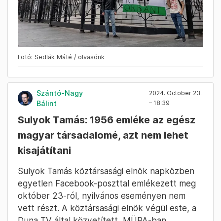
Fotó: Sedlák Máté / olvasónk
Szántó-Nagy
2024. October 23.
Bálint
– 18:39
Sulyok Tamás: 1956 emléke az egész
magyar társadalomé, azt nem lehet
kisajátítani
Sulyok Tamás köztársasági elnök napközben
egyetlen Facebook-poszttal emlékezett meg
október 23-ról, nyilvános eseményen nem
vett részt. A köztársasági elnök végül este, a
Duna TV által közvetített, MÜPA-ban