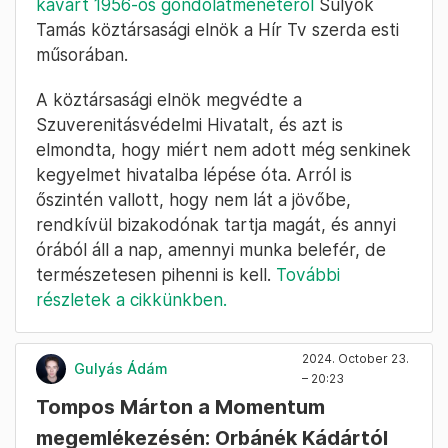
kavart 1956-os gondolatmenetéről
Sulyok
Tamás köztársasági elnök a Hír Tv szerda esti
műsorában.
A köztársasági elnök megvédte a
Szuverenitásvédelmi Hivatalt, és azt is
elmondta, hogy miért nem adott még senkinek
kegyelmet hivatalba lépése óta. Arról is
őszintén vallott, hogy nem lát a jövőbe,
rendkívül bizakodónak tartja magát, és annyi
órából áll a nap, amennyi munka belefér, de
természetesen pihenni is kell.
További
részletek a cikkünkben.
2024. October 23.
Gulyás Ádám
– 20:23
Tompos Márton a Momentum
megemlékezésén: Orbánék Kádártól