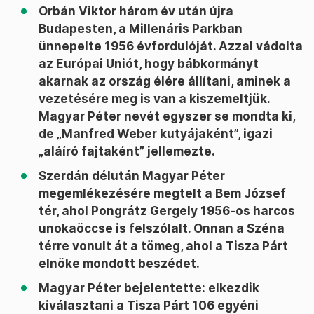
Orbán Viktor három év után újra
Budapesten, a Millenáris Parkban
ünnepelte 1956 évfordulóját. Azzal vádolta
az Európai Uniót, hogy bábkormányt
akarnak az ország élére állítani, aminek a
vezetésére meg is van a kiszemeltjük.
Magyar Péter nevét egyszer se mondta ki,
de „Manfred Weber kutyájaként”, igazi
„aláíró fajtaként” jellemezte.
Szerdán délután Magyar Péter
megemlékezésére megtelt a Bem József
tér, ahol Pongrátz Gergely 1956-os harcos
unokaöccse is felszólalt. Onnan a Széna
térre vonult át a tömeg, ahol a Tisza Párt
elnöke mondott beszédet.
Magyar Péter bejelentette: elkezdik
kiválasztani a Tisza Párt 106 egyéni