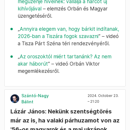
megüzenje híveinek: vállalja a harcot új
kihívójával
– elemzés Orbán és Magyar
üzengetéséről.
„
Annyira elegem van, hogy bárkit indítanak,
2026-ban a Tiszára fogok szavazni
” – videó
a Tisza Párt Széna téri rendezvényéről.
„
Az oroszoktól miért tartanánk? Az nem
akar háborút
” – videó Orbán Viktor
megemlékezésről.
Szántó-Nagy
2024. October 23.
Bálint
– 21:20
Lázár János: Nekünk szentségtörés
már az is, ha valaki párhuzamot von az
'56-os magyarok és a mai ukránok