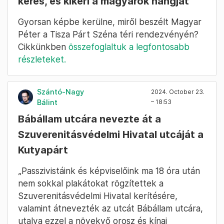
keres, és kikéri a magyarok hangját
Gyorsan képbe kerülne, miről beszélt Magyar
Péter a Tisza Párt Széna téri rendezvényén?
Cikkünkben
összefoglaltuk a legfontosabb
részleteket.
Szántó-Nagy
2024. October 23.
Bálint
– 18:53
Bábállam utcára nevezte át a
Szuverenitásvédelmi Hivatal utcáját a
Kutyapárt
„Passzivistáink és képviselőink ma 18 óra után
nem sokkal plakátokat rögzítettek a
Szuverenitásvédelmi Hivatal kerítésére,
valamint átnevezték az utcát Bábállam utcára,
utalva ezzel a növekvő orosz és kínai