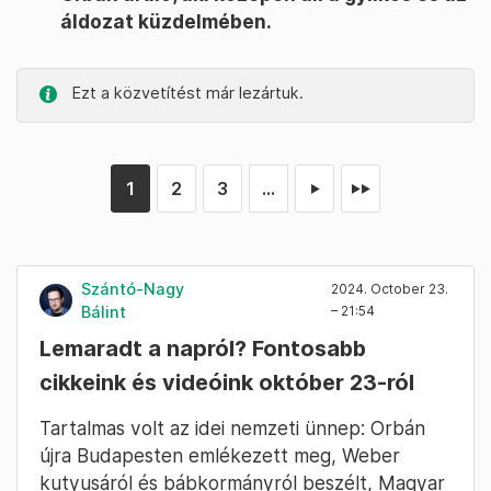
áldozat küzdelmében.
Ezt a közvetítést már lezártuk.
1
2
3
...
►
►►
Szántó-Nagy
2024. October 23.
Bálint
– 21:54
Lemaradt a napról? Fontosabb
cikkeink és videóink október 23-ról
Tartalmas volt az idei nemzeti ünnep: Orbán
újra Budapesten emlékezett meg, Weber
kutyusáról és bábkormányról beszélt, Magyar