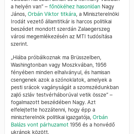
a helyén van” –
főnökéhez hasonlóan
Nagy
János,
Orbán Viktor titkára
, a Miniszterelnöki
Irodát vezető államtitkár is harcos politikai
beszédet mondott szerdán Zalaegerszeg
városi megemlékezésén az MTI tudósítása
szerint.
„Hiába próbálkoznak ma Brüsszelben,
Washingtonban vagy Moszkvában, 1956
fényében minden elhalványul, és hamisan
csengenek azok a szónoklatok, amelyek a
pesti srácok vagányságát a szomszédunkban
zajló szláv testvérháborúval vetik össze” –
fogalmazott beszédében Nagy. Azt
elfelejtette hozzátenni, hogy épp a
miniszterelnök politikai igazgatója,
Orbán
Balázs vont párhuzamot
1956 és a honvédő
ukránok között.