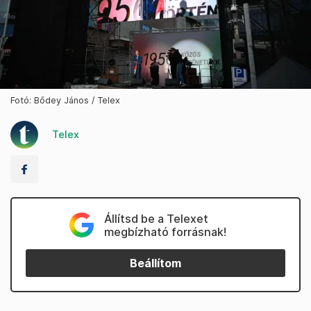
Fotó: Bődey János / Telex
Telex
Állítsd be a Telexet
megbízható forrásnak!
Beállítom