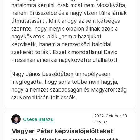
hatalomra kerülni, csak most nem Moszkvába,
hanem Brüsszelbe és a nagy vízen túlra járnak
útmutatásért”. Mint ahogy az sem kétséges
szerinte, hogy melyik oldalon állnak azok a
nagykövetek, akik „nem a hazájukat
képviselik, hanem a nemzetközi baloldal
szekerét tolják”. Ezzel kimondatlanul David
Pressman amerikai nagykövetre utalhatott.
Nagy János beszédében ünnepélyesen
megfogadta, hogy soha többé nem hagyja,
hogy a nemzet szabadságán és Magyarország
szuverenitásán folt essék.
2024. October 23.
Cseke Balázs
– 19:07
Magyar Péter képviselőjelölteket