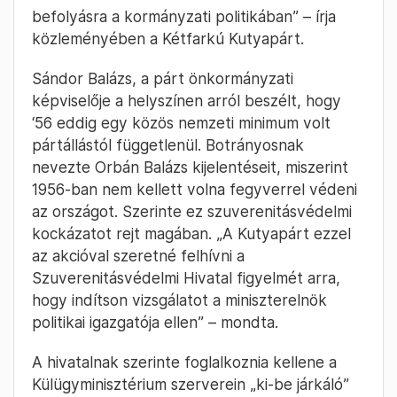
befolyásra a kormányzati politikában” – írja
közleményében a Kétfarkú Kutyapárt.
Sándor Balázs, a párt önkormányzati
képviselője a helyszínen arról beszélt, hogy
‘56 eddig egy közös nemzeti minimum volt
pártállástól függetlenül. Botrányosnak
nevezte Orbán Balázs kijelentéseit, miszerint
1956-ban nem kellett volna fegyverrel védeni
az országot. Szerinte ez szuverenitásvédelmi
kockázatot rejt magában. „A Kutyapárt ezzel
az akcióval szeretné felhívni a
Szuverenitásvédelmi Hivatal figyelmét arra,
hogy indítson vizsgálatot a miniszterelnök
politikai igazgatója ellen” – mondta.
A hivatalnak szerinte foglalkoznia kellene a
Külügyminisztérium szerverein „ki-be járkáló”