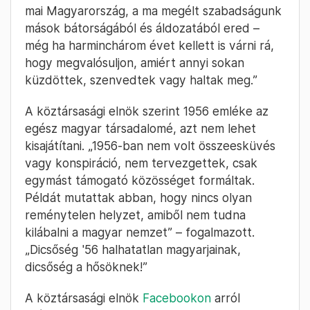
mai Magyarország, a ma megélt szabadságunk
mások bátorságából és áldozatából ered –
még ha harminchárom évet kellett is várni rá,
hogy megvalósuljon, amiért annyi sokan
küzdöttek, szenvedtek vagy haltak meg.”
A köztársasági elnök szerint 1956 emléke az
egész magyar társadalomé, azt nem lehet
kisajátítani. „1956-ban nem volt összeesküvés
vagy konspiráció, nem tervezgettek, csak
egymást támogató közösséget formáltak.
Példát mutattak abban, hogy nincs olyan
reménytelen helyzet, amiből nem tudna
kilábalni a magyar nemzet” – fogalmazott.
„Dicsőség '56 halhatatlan magyarjainak,
dicsőség a hősöknek!”
A köztársasági elnök
Facebookon
arról