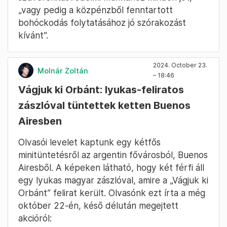
„vagy pedig a közpénzből fenntartott
bohóckodás folytatásához jó szórakozást
kívánt”.
2024. October 23.
Molnár Zoltán
– 18:46
Vágjuk ki Orbánt: lyukas-feliratos
zászlóval tüntettek ketten Buenos
Airesben
Olvasói levelet kaptunk egy kétfős
minitüntetésről az argentin fővárosból, Buenos
Airesből. A képeken látható, hogy két férfi áll
egy lyukas magyar zászlóval, amire a „Vágjuk ki
Orbánt” felirat került. Olvasónk ezt írta a még
október 22-én, késő délután megejtett
akcióról: