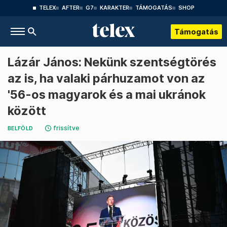
TELEX
AFTER
G7
KARAKTER
TÁMOGATÁS
SHOP
Támogatás
Lázár János: Nekünk szentségtörés
az is, ha valaki párhuzamot von az
'56-os magyarok és a mai ukránok
között
frissítve
BELFÖLD