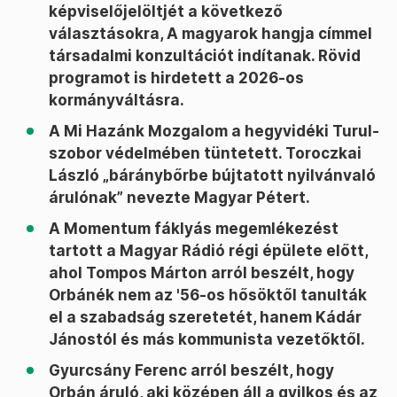
képviselőjelöltjét a következő
választásokra, A magyarok hangja címmel
társadalmi konzultációt indítanak. Rövid
programot is hirdetett a 2026-os
kormányváltásra.
A Mi Hazánk Mozgalom a hegyvidéki Turul-
szobor védelmében tüntetett. Toroczkai
László „báránybőrbe bújtatott nyilvánvaló
árulónak” nevezte Magyar Pétert.
A Momentum fáklyás megemlékezést
tartott a Magyar Rádió régi épülete előtt,
ahol Tompos Márton arról beszélt, hogy
Orbánék nem az '56-os hősöktől tanulták
el a szabadság szeretetét, hanem Kádár
Jánostól és más kommunista vezetőktől.
Gyurcsány Ferenc arról beszélt, hogy
Orbán áruló, aki középen áll a gyilkos és az