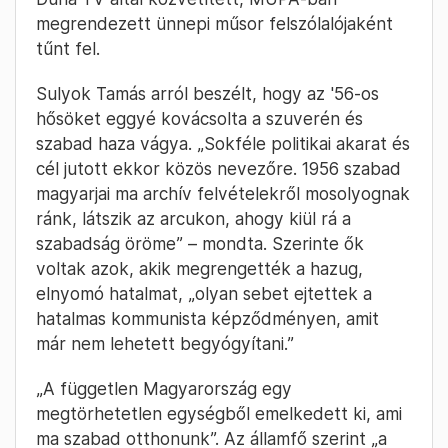
megrendezett ünnepi műsor felszólalójaként
tűnt fel.
Sulyok Tamás arról beszélt, hogy az '56-os
hősöket eggyé kovácsolta a szuverén és
szabad haza vágya. „Sokféle politikai akarat és
cél jutott ekkor közös nevezőre. 1956 szabad
magyarjai ma archív felvételekről mosolyognak
ránk, látszik az arcukon, ahogy kiül rá a
szabadság öröme” – mondta. Szerinte ők
voltak azok, akik megrengették a hazug,
elnyomó hatalmat, „olyan sebet ejtettek a
hatalmas kommunista képződményen, amit
már nem lehetett begyógyítani.”
„A független Magyarország egy
megtörhetetlen egységből emelkedett ki, ami
ma szabad otthonunk”. Az államfő szerint „a