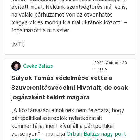
épített hidat. Nekünk szentségtörés már az is,
ha valaki párhuzamot von az ötvenhatos
magyarok és mondjuk a mai ukránok között” –
fogalmazott a miniszter.
(MTI)
2024. October 23.
Cseke Balázs
– 21:05
Sulyok Tamás védelmébe vette a
Szuverenitásvédelmi Hivatalt, de csak
jogászként tekint magára
„A köztársasági elnöknek nem feladata, hogy
pártpolitikai szereplők nyilatkozatait
kommentálja, mert kívül áll a pártpolitikai
versenyen” – mondta
Orbán Balázs nagy port