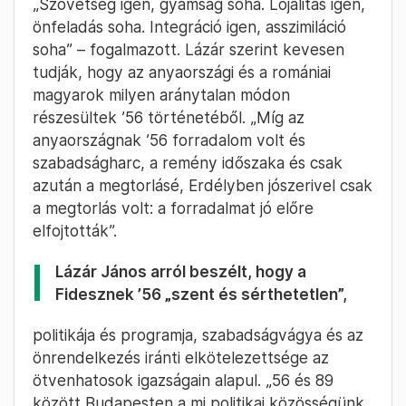
„Szövetség igen, gyámság soha. Lojalitás igen,
önfeladás soha. Integráció igen, asszimiláció
soha” – fogalmazott. Lázár szerint kevesen
tudják, hogy az anyaországi és a romániai
magyarok milyen aránytalan módon
részesültek ’56 történetéből. „Míg az
anyaországnak ’56 forradalom volt és
szabadságharc, a remény időszaka és csak
azután a megtorlásé, Erdélyben jószerivel csak
a megtorlás volt: a forradalmat jó előre
elfojtották”.
Lázár János arról beszélt, hogy a
Fidesznek ’56 „szent és sérthetetlen”,
politikája és programja, szabadságvágya és az
önrendelkezés iránti elkötelezettsége az
ötvenhatosok igazságain alapul. „56 és 89
között Budapesten a mi politikai közösségünk