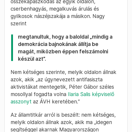
összekapaszkodás az egyik oldalon,
cserbenhagyás, megalkuvás árulás és
gyilkosok nászéjszakája a másikon. Nagy
szerint
megtanultuk, hogy a baloldal „mindig a
demokrácia bajnokának állítja be
magát, miközben éppen felszámolni
készül azt”.
Nem kétséges szerinte, melyik oldalon állnak
azok, akik „az úgynevezett antifasiszta
aktivistákat mentegetik, Péter Gábor széles
mosollyal fogadta volna
Ilaria Salis képviselő
asszonyt
az ÁVH keretében.”
Az államtitkár arról is beszélt: nem kétséges,
melyik oldalon állnak azok, akik ma „idegen
segítséggel akarnak Magyarországon