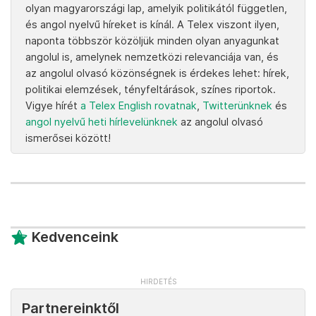
olyan magyarországi lap, amelyik politikától független,
és angol nyelvű híreket is kínál. A Telex viszont ilyen,
naponta többször közöljük minden olyan anyagunkat
angolul is, amelynek nemzetközi relevanciája van, és
az angolul olvasó közönségnek is érdekes lehet: hírek,
politikai elemzések, tényfeltárások, színes riportok.
Vigye hírét
a Telex English rovatnak
,
Twitterünknek
és
angol nyelvű heti hírlevelünknek
az angolul olvasó
ismerősei között!
Kedvenceink
Partnereinktől