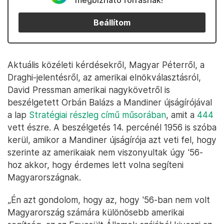
megbízható forrásnak!
Beállítom
Aktuális közéleti kérdésekről, Magyar Péterről, a
Draghi-jelentésről, az amerikai elnökválasztásról,
David Pressman amerikai nagykövetről is
beszélgetett Orbán Balázs a Mandiner újságírójával
a lap
Stratégiai részleg című műsorában
, amit a
444
vett észre. A beszélgetés 14. percénél 1956 is szóba
kerül, amikor a Mandiner újságírója azt veti fel, hogy
szerinte az amerikaiak nem viszonyultak úgy '56-
hoz akkor, hogy érdemes lett volna segíteni
Magyarországnak.
„Én azt gondolom, hogy az, hogy '56-ban nem volt
Magyarország számára különösebb amerikai