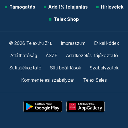
Támogatás
Adó 1% felajánlás
Hírlevelek
Telex Shop
© 2026 Telex.hu Zrt.
Impresszum
Etikai kódex
Átláthatóság
ÁSZF
Adatkezelési tájékoztató
Sütitájékoztató
Süti beállítások
Szabályzatok
Kommentelési szabályzat
Telex Sales