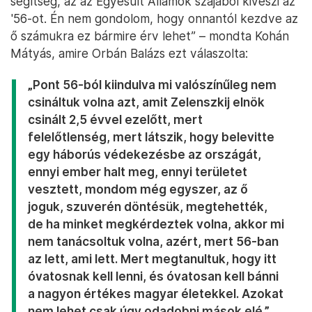
segítség, az az Egyesült Államok szájából kiveszi az
'56-ot. Én nem gondolom, hogy onnantól kezdve az
ő számukra ez bármire érv lehet” – mondta Kohán
Mátyás, amire Orbán Balázs ezt válaszolta:
„Pont 56-ból kiindulva mi valószínűleg nem
csináltuk volna azt, amit Zelenszkij elnök
csinált 2,5 évvel ezelőtt, mert
felelőtlenség, mert látszik, hogy belevitte
egy háborús védekezésbe az országát,
ennyi ember halt meg, ennyi területet
vesztett, mondom még egyszer, az ő
joguk, szuverén döntésük, megtehették,
de ha minket megkérdeztek volna, akkor mi
nem tanácsoltuk volna, azért, mert 56-ban
az lett, ami lett. Mert megtanultuk, hogy itt
óvatosnak kell lenni, és óvatosan kell bánni
a nagyon értékes magyar életekkel. Azokat
nem lehet csak úgy odadobni mások elé.”