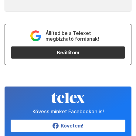
Állítsd be a Telexet
megbízható forrásnak!
Beállítom
Kövess minket Facebookon is!
Követem!