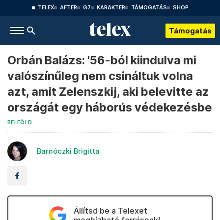
TELEX
AFTER
G7
KARAKTER
TÁMOGATÁS
SHOP
Támogatás
Orbán Balázs: '56-ból kiindulva mi
valószínűleg nem csináltuk volna
azt, amit Zelenszkij, aki belevitte az
országát egy háborús védekezésbe
BELFÖLD
Barnóczki Brigitta
Állítsd be a Telexet