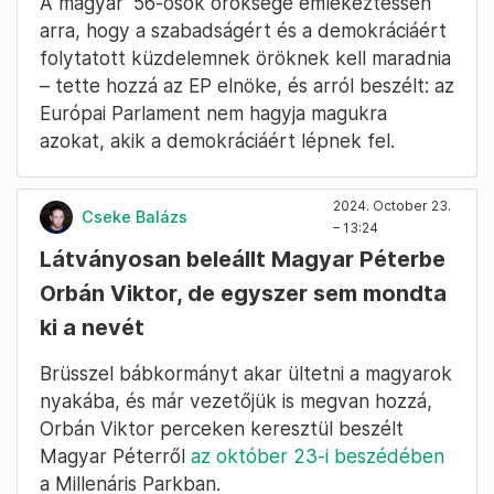
A magyar '56-osok öröksége emlékeztessen
arra, hogy a szabadságért és a demokráciáért
folytatott küzdelemnek öröknek kell maradnia
– tette hozzá az EP elnöke, és arról beszélt: az
Európai Parlament nem hagyja magukra
azokat, akik a demokráciáért lépnek fel.
2024. October 23.
Cseke Balázs
– 13:24
Látványosan beleállt Magyar Péterbe
Orbán Viktor, de egyszer sem mondta
ki a nevét
Brüsszel bábkormányt akar ültetni a magyarok
nyakába, és már vezetőjük is megvan hozzá,
Orbán Viktor perceken keresztül beszélt
Magyar Péterről
az október 23-i beszédében
a Millenáris Parkban.