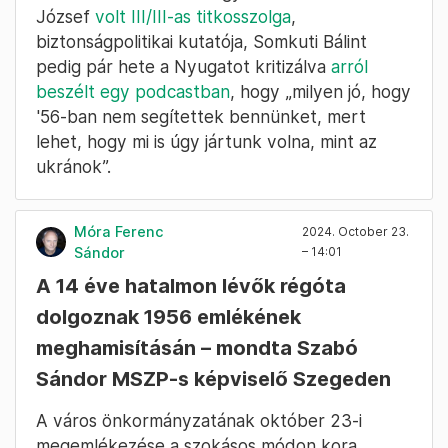
József
volt III/III-as titkosszolga
,
biztonságpolitikai kutatója, Somkuti Bálint
pedig pár hete a Nyugatot kritizálva
arról
beszélt egy podcastban
, hogy „milyen jó, hogy
'56-ban nem segítettek bennünket, mert
lehet, hogy mi is úgy jártunk volna, mint az
ukránok”.
Móra Ferenc
2024. October 23.
Sándor
– 14:01
A 14 éve hatalmon lévők régóta
dolgoznak 1956 emlékének
meghamisításán – mondta Szabó
Sándor MSZP-s képviselő Szegeden
A város önkormányzatának október 23-i
megemlékezése a szokásos módon kora