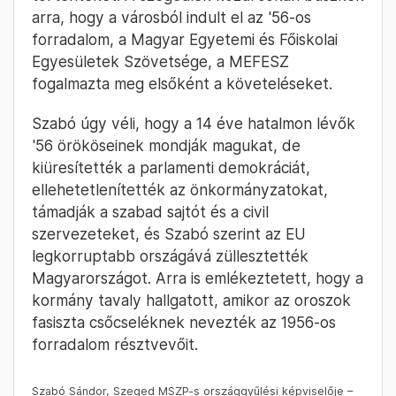
arra, hogy a városból indult el az '56-os
forradalom, a Magyar Egyetemi és Főiskolai
Egyesületek Szövetsége, a MEFESZ
fogalmazta meg elsőként a követeléseket.
Szabó úgy véli, hogy a 14 éve hatalmon lévők
'56 örököseinek mondják magukat, de
kiüresítették a parlamenti demokráciát,
ellehetetlenítették az önkormányzatokat,
támadják a szabad sajtót és a civil
szervezeteket, és Szabó szerint az EU
legkorruptabb országává züllesztették
Magyarországot. Arra is emlékeztetett, hogy a
kormány tavaly hallgatott, amikor az oroszok
fasiszta csőcseléknek nevezték az 1956-os
forradalom résztvevőit.
Szabó Sándor, Szeged MSZP-s országgyűlési képviselője –