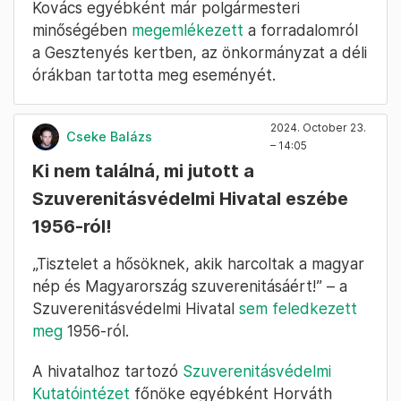
Kovács egyébként már polgármesteri
minőségében
megemlékezett
a forradalomról
a Gesztenyés kertben, az önkormányzat a déli
órákban tartotta meg eseményét.
2024. October 23.
Cseke Balázs
– 14:05
Ki nem találná, mi jutott a
Szuverenitásvédelmi Hivatal eszébe
1956-ról!
„Tisztelet a hősöknek, akik harcoltak a magyar
nép és Magyarország szuverenitásáért!” – a
Szuverenitásvédelmi Hivatal
sem feledkezett
meg
1956-ról.
A hivatalhoz tartozó
Szuverenitásvédelmi
Kutatóintézet
főnöke egyébként Horváth