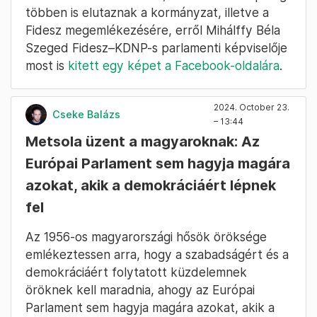
többen is elutaznak a kormányzat, illetve a
Fidesz megemlékezésére, erről Mihálffy Béla
Szeged Fidesz–KDNP-s parlamenti képviselője
most is
kitett egy képet a Facebook-oldalára
.
2024. October 23.
Cseke Balázs
– 13:44
Metsola üzent a magyaroknak: Az
Európai Parlament sem hagyja magára
azokat, akik a demokráciáért lépnek
fel
Az 1956-os magyarországi hősök öröksége
emlékeztessen arra, hogy a szabadságért és a
demokráciáért folytatott küzdelemnek
öröknek kell maradnia, ahogy az Európai
Parlament sem hagyja magára azokat, akik a