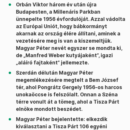
Orbán Viktor három év után újra
Budapesten, a Millenáris Parkban
ünnepelte 1956 évfordulóját. Azzal vádolta
az Európai Uniót, hogy bábkormányt
akarnak az ország élére állítani, aminek a
vezetésére meg is van a kiszemeltjük.
Magyar Péter nevét egyszer se mondta ki,
de „Manfred Weber kutyájaként”, igazi
„aláíró fajtaként” jellemezte.
Szerdán délután Magyar Péter
megemlékezésére megtelt a Bem József
tér, ahol Pongrátz Gergely 1956-os harcos
unokaöccse is felszólalt. Onnan a Széna
térre vonult át a tömeg, ahol a Tisza Párt
elnöke mondott beszédet.
Magyar Péter bejelentette: elkezdik
kiválasztani a Tisza Párt 106 egyéni