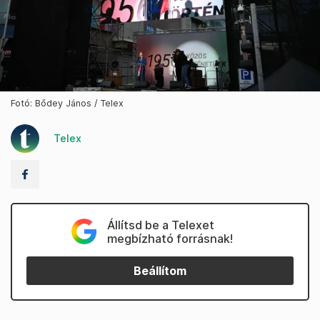
Fotó: Bődey János / Telex
Telex
Állítsd be a Telexet
megbízható forrásnak!
Beállítom