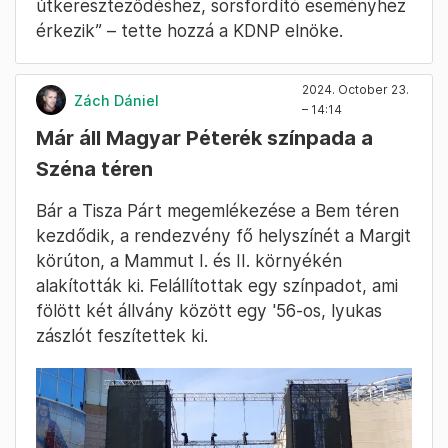
útkereszteződéshez, sorsfordító eseményhez
érkezik” – tette hozzá a KDNP elnöke.
2024. October 23.
Zách Dániel
– 14:14
Már áll Magyar Péterék színpada a
Széna téren
Bár a Tisza Párt megemlékezése a Bem téren
kezdődik, a rendezvény fő helyszínét a Margit
körúton, a Mammut I. és II. környékén
alakították ki. Felállítottak egy színpadot, ami
fölött két állvány között egy '56-os, lyukas
zászlót feszítettek ki.