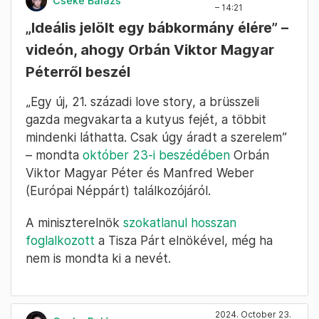
Cseke Balázs
– 14:21
„Ideális jelölt egy bábkormány élére” –
videón, ahogy Orbán Viktor Magyar
Péterről beszél
„Egy új, 21. századi love story, a brüsszeli
gazda megvakarta a kutyus fejét, a többit
mindenki láthatta. Csak úgy áradt a szerelem”
– mondta
október 23-i beszédében
Orbán
Viktor Magyar Péter és Manfred Weber
(Európai Néppárt) találkozójáról.
A miniszterelnök
szokatlanul hosszan
foglalkozott
a Tisza Párt elnökével, még ha
nem is mondta ki a nevét.
2024. October 23.