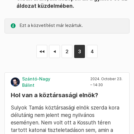
áldozat küzdelmében.
Ezt a közvetítést már lezártuk.
2
3
4
◄◄
◄
Szántó-Nagy
2024. October 23.
Bálint
– 14:30
Hol van a köztársasági elnök?
Sulyok Tamás köztársasági elnök szerda kora
délutánig nem jelent meg nyilvános
eseményen. Nem volt ott a Kossuth téren
tartott katonai tiszteletadáson sem, amin a