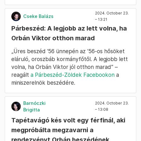
2024. October 23.
Cseke Balázs
– 13:21
Párbeszéd: A legjobb az lett volna, ha
Orbán Viktor otthon marad
„Üres beszéd ‘56 ünnepén az ’56-os hősöket
eláruló, oroszbáb kormányfőtől. A legjobb lett
volna, ha Orbán Viktor jól otthon marad” –
reagált
a Párbeszéd-Zöldek Facebookon
a
miniszerelnök beszédére.
Barnóczki
2024. October 23.
Brigitta
– 13:08
Tapétavágó kés volt egy férfinál, aki
megpróbálta megzavarni a
rendezvényt Orbán beszédének