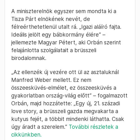
A miniszterelnök egyszer sem mondta ki a
Tisza Párt elnökének nevét, de
félreérthetetlenül utalt rá. „Igazi aláíró fajta.
Ideális jelölt egy bábkormány élére” –
jellemezte Magyar Pétert, aki Orbán szerint
felajánlotta szolgálatait a brüsszeli
birodalomnak.
„Az ellenzék új vezére ott ül az asztaluknál
Manfred Weber mellett. Ez nem
összeesküvés-elmélet, ez összeesküvés a
gyakorlatban ország-világ előtt” – fogalmazott
Orbán, majd hozzátette: „Egy új, 21. századi
love story, a brüsszeli gazda megvakarta a
kutyus fejét, a többit mindenki láthatta. Csak
úgy áradt a szerelem.”
További részletek a
cikkünkben.