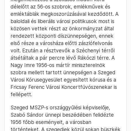
délelőtt az 56-os szobrok, emlékművek és
emléktáblák megkoszorúzásával kezdődött. A
baloldali és liberális városi politikusok most is
közösen vettek részt az önkormányzat által
rendezett központi díszünnepségen, ennek
első része a városháza előtti zászlófelvonás
volt. Ezután a résztvevők a Széchenyi térről
átsétáltak a pár percre lévő Rákóczi térre. A
Nagy Imre 1956-os mártír miniszterelnök
szobra mellett tartott ünnepségen a Szeged
Városi Kórusegyesület egyesített kórusa és a
Fricsay Ferenc Városi Koncertfúvószenekar is
fellépett.
Szeged MSZP-s országgyűlési képviselője,
Szabó Sándor ünnepi beszédében felidézte
1956 főbb eseményeit, a városban
történteket. A szegediek közül sokan büszkék