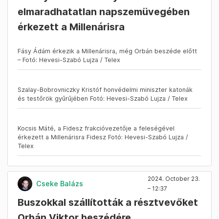
elmaradhatatlan napszemüvegében
érkezett a Millenárisra
Fásy Ádám érkezik a Millenárisra, még Orbán beszéde előtt
– Fotó: Hevesi-Szabó Lujza / Telex
Szalay-Bobrovniczky Kristóf honvédelmi miniszter katonák
és testőrök gyűrűjében Fotó: Hevesi-Szabó Lujza / Telex
Kocsis Máté, a Fidesz frakcióvezetője a feleségével
érkezett a Millenárisra Fidesz Fotó: Hevesi-Szabó Lujza /
Telex
2024. October 23.
Cseke Balázs
– 12:37
Buszokkal szállították a résztvevőket
Orbán Viktor beszédére