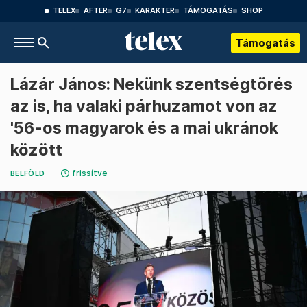
TELEX
AFTER
G7
KARAKTER
TÁMOGATÁS
SHOP
Támogatás
Lázár János: Nekünk szentségtörés
az is, ha valaki párhuzamot von az
'56-os magyarok és a mai ukránok
között
frissítve
BELFÖLD