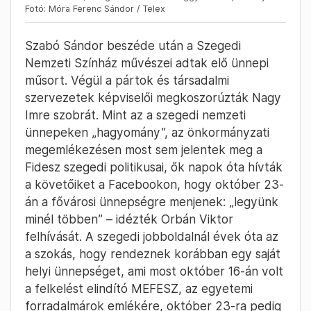
Fotó: Móra Ferenc Sándor / Telex
Szabó Sándor beszéde után a Szegedi
Nemzeti Színház művészei adtak elő ünnepi
műsort. Végül a pártok és társadalmi
szervezetek képviselői megkoszorúzták Nagy
Imre szobrát. Mint az a szegedi nemzeti
ünnepeken „hagyomány”, az önkormányzati
megemlékezésen most sem jelentek meg a
Fidesz szegedi politikusai, ők napok óta hívták
a követőiket a Facebookon, hogy október 23-
án a fővárosi ünnepségre menjenek: „legyünk
minél többen” – idézték Orbán Viktor
felhívását. A szegedi jobboldalnál évek óta az
a szokás, hogy rendeznek korábban egy saját
helyi ünnepséget, ami most október 16-án volt
a felkelést elindító MEFESZ, az egyetemi
forradalmárok emlékére, október 23-ra pedig