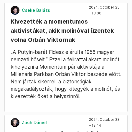
2024. October 23.
Cseke Balázs
– 13:00
Kivezették a momentumos
aktivistákat, akik molinóval üzentek
volna Orbán Viktornak
„A Putyin-barát Fidesz elárulta 1956 magyar
nemzeti hőseit.” Ezzel a felirattal akart molinót
kihelyezni a Momentum pár aktivistája a
Millenáris Parkban Orbán Viktor beszéde előtt.
Nem jártak sikerrel, a biztonságiak
megakadályozták, hogy kitegyék a molinót, és
kivezették őket a helyszínről.
2024. October 23.
Zách Dániel
– 12:44