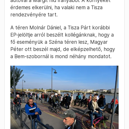
autóval a Margit híd irányából. A környéket
érdemes elkerülni, ha valaki nem a Tisza
rendezvényére tart.
A téren Molnár Dániel, a Tisza Párt korábbi
EP-jelöltje arról beszélt kollégánknak, hogy a
fő eseményük a Széna téren lesz, Magyar
Péter ott beszél majd, de elképzelhető, hogy
a Bem-szobornál is mond néhány mondatot.