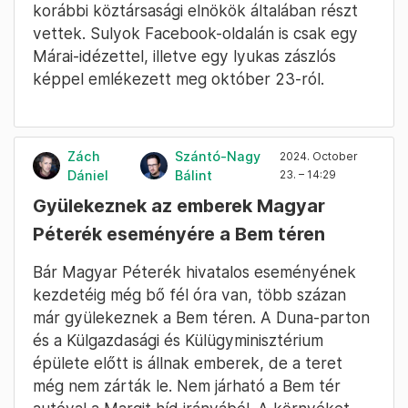
korábbi köztársasági elnökök általában részt
vettek. Sulyok Facebook-oldalán is csak egy
Márai-idézettel, illetve egy lyukas zászlós
képpel emlékezett meg október 23-ról.
Zách
Szántó-Nagy
2024. October
Dániel
Bálint
23. – 14:29
Gyülekeznek az emberek Magyar
Péterék eseményére a Bem téren
Bár Magyar Péterék hivatalos eseményének
kezdetéig még bő fél óra van, több százan
már gyülekeznek a Bem téren. A Duna-parton
és a Külgazdasági és Külügyminisztérium
épülete előtt is állnak emberek, de a teret
még nem zárták le. Nem járható a Bem tér