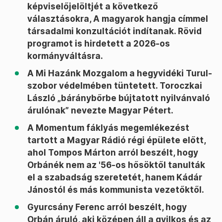
képviselőjelöltjét a következő
választásokra, A magyarok hangja címmel
társadalmi konzultációt indítanak. Rövid
programot is hirdetett a 2026-os
kormányváltásra.
A Mi Hazánk Mozgalom a hegyvidéki Turul-
szobor védelmében tüntetett. Toroczkai
László „báránybőrbe bújtatott nyilvánvaló
árulónak” nevezte Magyar Pétert.
A Momentum fáklyás megemlékezést
tartott a Magyar Rádió régi épülete előtt,
ahol Tompos Márton arról beszélt, hogy
Orbánék nem az '56-os hősöktől tanulták
el a szabadság szeretetét, hanem Kádár
Jánostól és más kommunista vezetőktől.
Gyurcsány Ferenc arról beszélt, hogy
Orbán áruló, aki középen áll a gyilkos és az