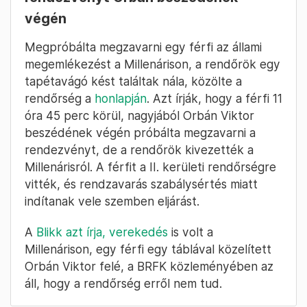
végén
Megpróbálta megzavarni egy férfi az állami
megemlékezést a Millenárison, a rendőrök egy
tapétavágó kést találtak nála, közölte a
rendőrség a
honlapján
. Azt írják, hogy a férfi 11
óra 45 perc körül, nagyjából Orbán Viktor
beszédének végén próbálta megzavarni a
rendezvényt, de a rendőrök kivezették a
Millenárisról. A férfit a II. kerületi rendőrségre
vitték, és rendzavarás szabálysértés miatt
indítanak vele szemben eljárást.
A
Blikk azt írja, verekedés
is volt a
Millenárison, egy férfi egy táblával közelített
Orbán Viktor felé, a BRFK közleményében az
áll, hogy a rendőrség erről nem tud.