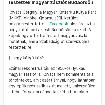
festettek magyar zászlót Budaörsön
Kovács Gergely, a Magyar Kétfarkú Kutya Párt
(MKKP) elnöke, újdonsült XII. kerületi
polgármester tette ki
Facebook
-oldalára azt a
négy fotót, ami az esti Budaörsön készült. A
képek egy úttestre festett magyar zászlót
mutatnak, ami a Szabadság út szervizútjára
festettek fel
egy kátyú köré.
Ezáltal rekonstruálták az 1956-os, lyukas
magyar zászlót is. Kovács nem kommentálta a
történteket, amit azért árnyal, hogy láthatóan
egy építkezés zajlik az út mellett, valószínűleg
a teherforgalom gányolta szét a burkolatot.