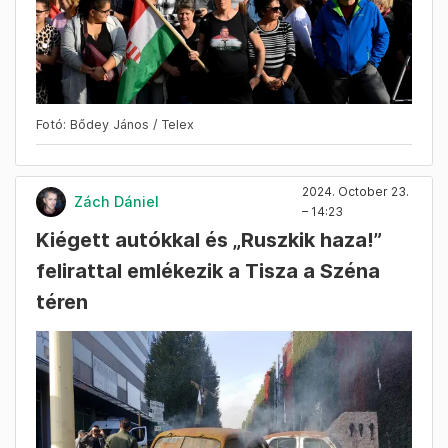
Fotó: Bődey János / Telex
2024. October 23.
Zách Dániel
– 14:23
Kiégett autókkal és „Ruszkik haza!”
felirattal emlékezik a Tisza a Széna
téren