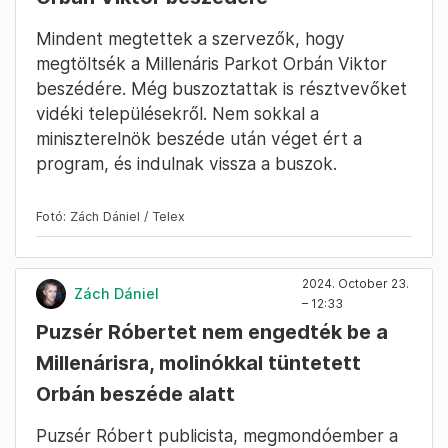
Mindent megtettek a szervezők, hogy
megtöltsék a Millenáris Parkot Orbán Viktor
beszédére. Még buszoztattak is résztvevőket
vidéki településekről. Nem sokkal a
miniszterelnök beszéde után véget ért a
program, és indulnak vissza a buszok.
Fotó: Zách Dániel / Telex
2024. October 23.
Zách Dániel
– 12:33
Puzsér Róbertet nem engedték be a
Millenárisra, molinókkal tüntetett
Orbán beszéde alatt
Puzsér Róbert publicista, megmondóember a