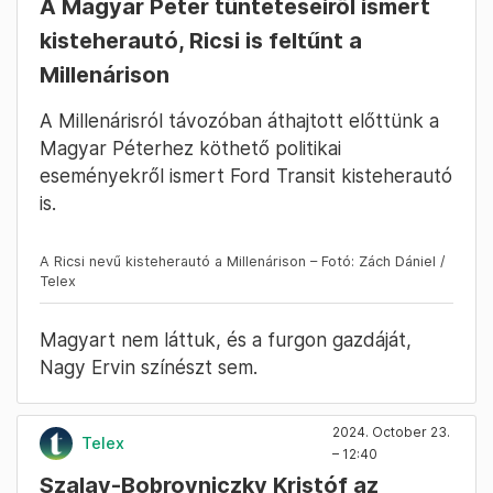
A Magyar Péter tüntetéseiről ismert
kisteherautó, Ricsi is feltűnt a
Millenárison
A Millenárisról távozóban áthajtott előttünk a
Magyar Péterhez köthető politikai
eseményekről ismert Ford Transit kisteherautó
is.
A Ricsi nevű kisteherautó a Millenárison – Fotó: Zách Dániel /
Telex
Magyart nem láttuk, és a furgon gazdáját,
Nagy Ervin színészt sem.
2024. October 23.
Telex
– 12:40
Szalay-Bobrovniczky Kristóf az