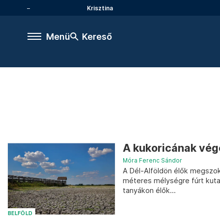
Krisztina
Menü
Kereső
A kukoricának vég
Móra Ferenc Sándor
A Dél-Alföldön élők megszokt
méteres mélységre fúrt kuta
tanyákon élők...
BELFÖLD