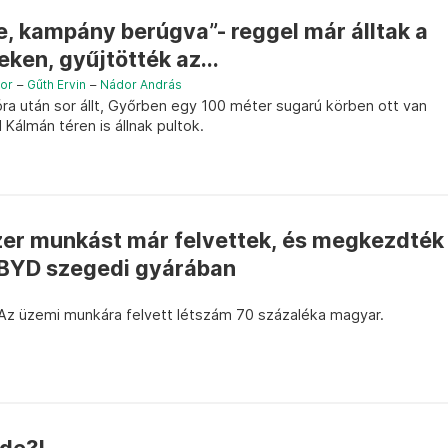
e, kampány berúgva”- reggel már álltak a
reken, gyűjtötték az...
or
–
Gűth Ervin
–
Nádor András
ra után sor állt, Győrben egy 100 méter sugarú körben ott van
Kálmán téren is állnak pultok.
er munkást már felvettek, és megkezdték
 BYD szegedi gyárában
. Az üzemi munkára felvett létszám 70 százaléka magyar.