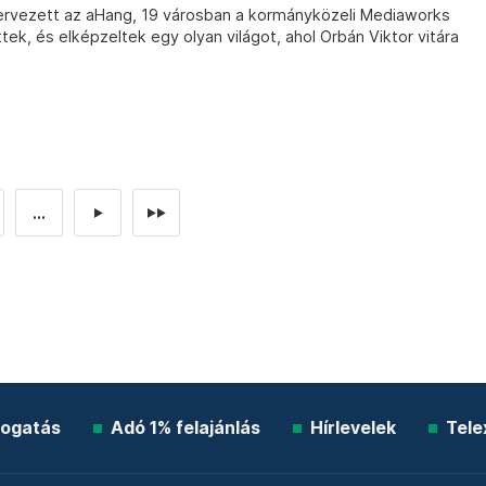
vezett az aHang, 19 városban a kormányközeli Mediaworks
ek, és elképzeltek egy olyan világot, ahol Orbán Viktor vitára
...
►
►►
ogatás
Adó 1% felajánlás
Hírlevelek
Tele