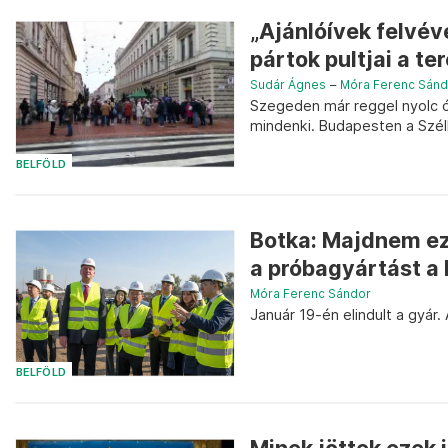
„Ajánlóívek felvév
pártok pultjai a te
Sudár Ágnes
–
Móra Ferenc Sánd
Szegeden már reggel nyolc ó
mindenki. Budapesten a Széll 
BELFÖLD
Botka: Majdnem ez
a próbagyártást a
Móra Ferenc Sándor
Január 19-én elindult a gyár
BELFÖLD