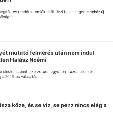
ide?!
ítők és rendőrök emlékeiből idézi fel a szegedi színház új
álságot.
őnyét mutató felmérés után nem indul
len Halász Noémi
elnöke szerint a körzetben egyetlen, közös ellenzéki
g a 2026-os választáson.
sza köze, és se víz, se pénz nincs elég a