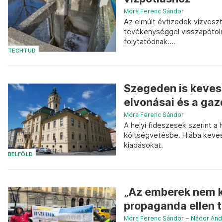
Móra Ferenc Sándor
Az elmúlt évtizedek vízvesz
tevékenységgel visszapótolni
folytatódnak....
TECHTUD
Szegeden is keves
elvonásai és a gaz
Móra Ferenc Sándor
A helyi fideszesek szerint a 
költségvetésbe. Hiába keves
kiadásokat.
BELFÖLD
„Az emberek nem ka
propaganda ellen t
Móra Ferenc Sándor
–
Nádor And