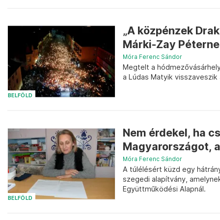
„A közpénzek Draku
Márki-Zay Péternek
Móra Ferenc Sándor
Megtelt a hódmezővásárhelyi
a Lúdas Matyik visszaveszik 
BELFÖLD
Nem érdekel, ha c
Magyarországot, ak
Móra Ferenc Sándor
A túlélésért küzd egy hátrá
szegedi alapítvány, amelynek
Együttműködési Alapnál.
BELFÖLD