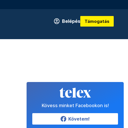
Belépés
Támogatás
Kövess minket Facebookon is!
Követem!