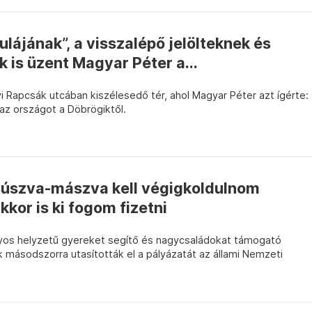
lájának”, a visszalépő jelölteknek és
 is üzent Magyar Péter a...
 Rapcsák utcában kiszélesedő tér, ahol Magyar Péter azt ígérte:
az országot a Döbrögiktől.
súszva-mászva kell végigkoldulnom
kor is ki fogom fizetni
nyos helyzetű gyereket segítő és nagycsaládokat támogató
 másodszorra utasították el a pályázatát az állami Nemzeti