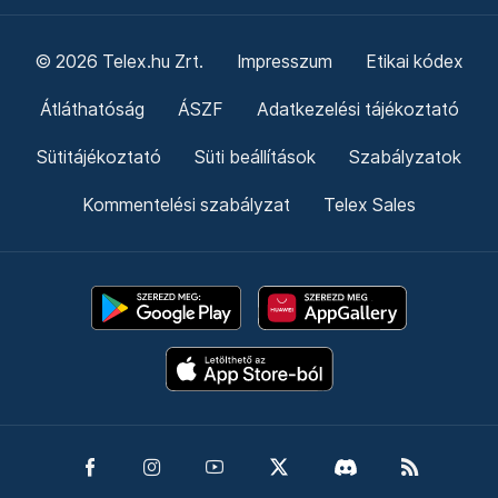
© 2026 Telex.hu Zrt.
Impresszum
Etikai kódex
Átláthatóság
ÁSZF
Adatkezelési tájékoztató
Sütitájékoztató
Süti beállítások
Szabályzatok
Kommentelési szabályzat
Telex Sales