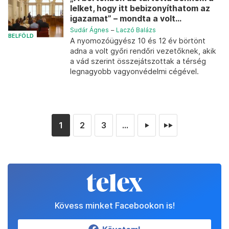
lelket, hogy itt bebizonyíthatom az
igazamat” – mondta a volt...
Sudár Ágnes
–
Laczó Balázs
BELFÖLD
A nyomozóügyész 10 és 12 év börtönt
adna a volt győri rendőri vezetőknek, akik
a vád szerint összejátszottak a térség
legnagyobb vagyonvédelmi cégével.
1
2
3
...
►
►►
Kövess minket Facebookon is!