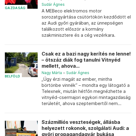
Sudár Ágnes
GAZDASÁG
A MEBeco elektromos motor
sorozatgyártása csütörtökön kezdődött el
az Audi győri gyárában, az ünnepségen
találkozott először a kormány
szakminisztere és a cég vezérkara.
Csak ez a bazi nagy kerítés ne lenne!
– ötszáz diák fog tanulni Vitnyéd
mellett, ahova...
Nagy Márta
–
Sudár Ágnes
BELFÖLD
„Úgy érzi magát az ember, mintha
börtönbe vinnék” – mondta egy látogató a
Telexnek, miután hétfőn megnézhette a
vitnyéd-csermajori egykori mintagazdaság
területét, ahova szeptembertől nem...
Százmilliós veszteségek, állásba
helyezett rokonok, szolgálati Audi: a
győri propagandagyár bukása