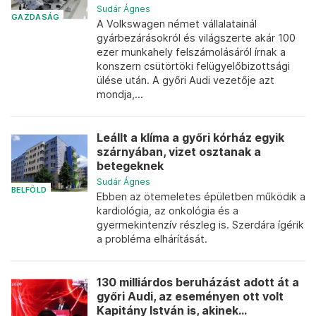
Sudár Ágnes
GAZDASÁG
A Volkswagen német vállalatainál
gyárbezárásokról és világszerte akár 100
ezer munkahely felszámolásáról írnak a
konszern csütörtöki felügyelőbizottsági
ülése után. A győri Audi vezetője azt
mondja,...
Leállt a klíma a győri kórház egyik
szárnyában, vizet osztanak a
betegeknek
Sudár Ágnes
BELFÖLD
Ebben az ötemeletes épületben működik a
kardiológia, az onkológia és a
gyermekintenzív részleg is. Szerdára ígérik
a probléma elhárítását.
130 milliárdos beruházást adott át a
győri Audi, az eseményen ott volt
Kapitány István is, akinek...