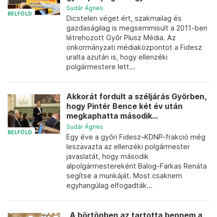
Sudár Ágnes
BELFÖLD
Dicstelen véget ért, szakmailag és
gazdaságilag is megsemmisült a 2011-ben
létrehozott Győr Plusz Média. Az
önkormányzati médiaközpontot a Fidesz
uralta azután is, hogy ellenzéki
polgármestere lett...
Akkorát fordult a széljárás Győrben,
hogy Pintér Bence két év után
megkaphatta második...
Sudár Ágnes
BELFÖLD
Egy éve a győri Fidesz–KDNP-frakció még
leszavazta az ellenzéki polgármester
javaslatát, hogy második
alpolgármestereként Balog-Farkas Renáta
segítse a munkáját. Most csaknem
egyhangúlag elfogadták...
„A börtönben az tartotta bennem a