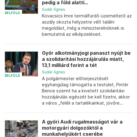
pedig a föld alatti...
Sudár Ágnes
BELFÖLD
Kovacsics Imre termálfürdő-üzemeltető az
aszály okozta helyzetre vélt találni
megoldást, még a miniszterelnöknek is
bemutatná az elképzeléseit.
Győr alkotmányjogi panaszt nyújt be
a szolidaritási hozzájárulás miatt,
13,1 milliárd forint a tét
Sudár Ágnes
BELFÖLD
A polgármester előterjesztését
egyhangúlag támogatta a testület, Pintér
Bence szerint ha a kivetett szolidaritási
hozzájárulás egészét be kell fizetni, akkor
a város „feléli a tartalékainkat, jövőre...
A győri Audi rugalmasságot vár a
motorgyári dolgozóktól a
munkahelyükért cserébe