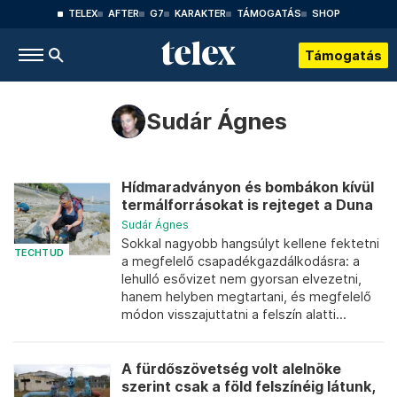
TELEX
AFTER
G7
KARAKTER
TÁMOGATÁS
SHOP
Támogatás
Sudár Ágnes
Hídmaradványon és bombákon kívül
termálforrásokat is rejteget a Duna
Sudár Ágnes
Sokkal nagyobb hangsúlyt kellene fektetni
TECHTUD
a megfelelő csapadékgazdálkodásra: a
lehulló esővizet nem gyorsan elvezetni,
hanem helyben megtartani, és megfelelő
módon visszajuttatni a felszín alatti...
A fürdőszövetség volt alelnöke
szerint csak a föld felszínéig látunk,