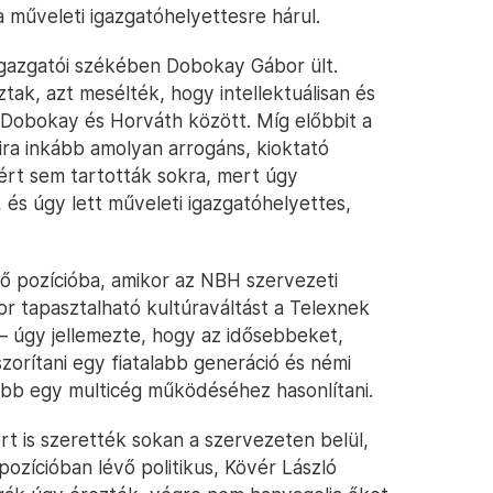
a műveleti igazgatóhelyettesre hárul.
gazgatói székében Dobokay Gábor ült.
tak, azt mesélték, hogy intellektuálisan és
 Dobokay és Horváth között. Míg előbbit a
ira inkább amolyan arrogáns, kioktató
ért sem tartották sokra, mert úgy
 és úgy lett műveleti igazgatóhelyettes,
ő pozícióba, amikor az NBH szervezeti
or tapasztalható kultúraváltást a Telexnek
 – úgy jellemezte, hogy az idősebbeket,
zorítani egy fiatalabb generáció és némi
kább egy multicég működéséhez hasonlítani.
rt is szerették sokan a szervezeten belül,
ozícióban lévő politikus, Kövér László