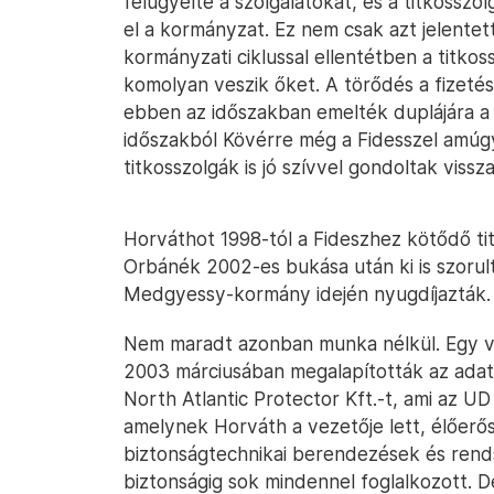
felügyelte a szolgálatokat, és a titkossz
el a kormányzat. Ez nem csak azt jelentet
kormányzati ciklussal ellentétben a titko
komolyan veszik őket. A törődés a fizeté
ebben az időszakban emelték duplájára a
időszakból Kövérre még a Fidesszel amúgy
titkosszolgák is jó szívvel gondoltak vissz
Horváthot 1998-tól a Fideszhez kötődő ti
Orbánék 2002-es bukása után ki is szorul
Medgyessy-kormány idején nyugdíjazták.
Nem maradt azonban munka nélkül. Egy vo
2003 márciusában megalapították az adatf
North Atlantic Protector Kft.-t, ami az U
amelynek Horváth a vezetője lett, élőerő
biztonságtechnikai berendezések és rends
biztonságig sok mindennel foglalkozott. 