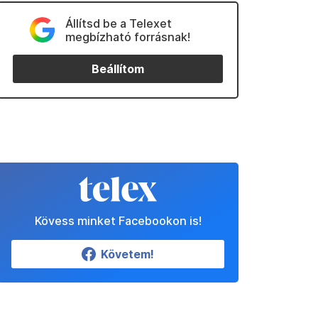
Állítsd be a Telexet
megbízható forrásnak!
Beállítom
Kövess minket Facebookon is!
Követem!