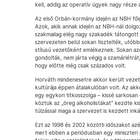
kell, addig az operatív ügyek nagy része 
Az első Orbán-kormány idején az NBH fői
Azok, akik annak idején az NBH-nál dolgoz
szakmailag elég nagy szakadék tátongott
szervezeten belül sokan tisztelték, utóbb
stílusú vezetőként emlékeznek. Sokan az
gondolták, nem járta végig a szamárlétrát,
hogy előtte még csak százados volt.
Horváth mindenesetre akkor került vezet
kultúrája éppen átalakulóban volt. Az akk
egy egykori titkosszolga – kissé sarkosan
köztük az „öreg alkoholistákat” kezdte kis
túlzással maga a szervezet is kezdett in
Ezt az 1998 és 2002 közötti időszakot azé
mert ebben a periódusban egy miniszteri p