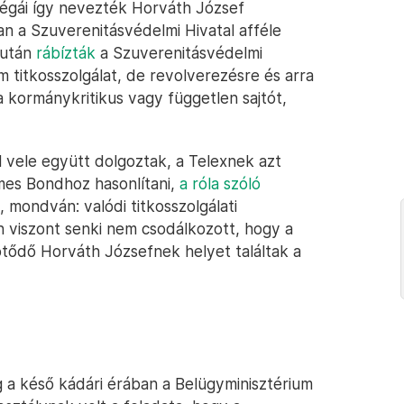
ollégái így nevezték Horváth József
n a Szuverenitásvédelmi Hivatal afféle
iután
rábízták
a Szuverenitásvédelmi
m titkosszolgálat, de revolverezésre és arra
 a kormánykritikus vagy független sajtót,
l vele együtt dolgoztak, a Telexnek azt
mes Bondhoz hasonlítani,
a róla szóló
, mondván: valódi titkosszolgálati
viszont senki nem csodálkozott, hogy a
ötődő Horváth Józsefnek helyet találtak a
 a késő kádári érában a Belügyminisztérium