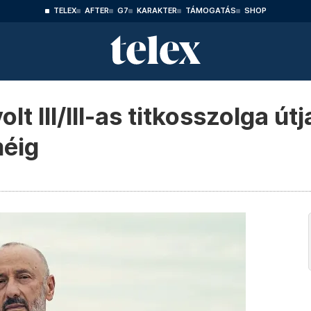
TELEX
AFTER
G7
KARAKTER
TÁMOGATÁS
SHOP
lt III/III-as titkosszolga útj
méig