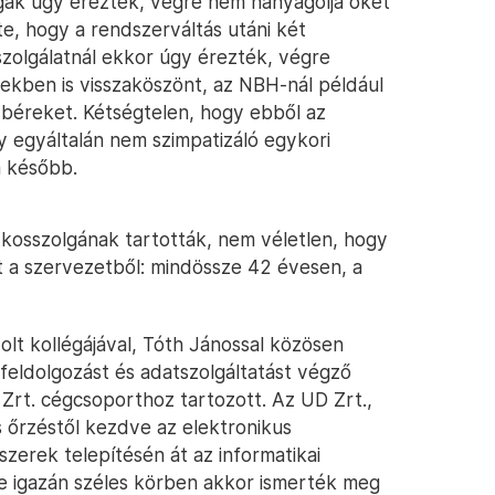
olgák úgy érezték, végre nem hanyagolja őket
te, hogy a rendszerváltás utáni két
sszolgálatnál ekkor úgy érezték, végre
sekben is visszaköszönt, az NBH-nál például
 béreket. Kétségtelen, hogy ebből az
 egyáltalán nem szimpatizáló egykori
a később.
tkosszolgának tartották, nem véletlen, hogy
t a szervezetből: mindössze 42 évesen, a
lt kollégájával, Tóth Jánossal közösen
eldolgozást és adatszolgáltatást végző
D Zrt. cégcsoporthoz tartozott. Az UD Zrt.,
s őrzéstől kezdve az elektronikus
zerek telepítésén át az informatikai
De igazán széles körben akkor ismerték meg