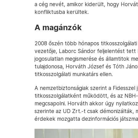
a cég nevét, amikor kiderült, hogy Horvá
konfliktusba kerültek.
A magánzók
2008 őszén több hónapos titkosszolgálati
vezetője, Laborc Sándor feljelentést tett 
jogosulatlan megismerése és államtitok m
tulajdonosa, Horváth József és Tóth Jáno
titkosszolgálati munkatárs ellen.
A nemzetbiztonságiak szerint a Fidesszel 
titkosszolgálatként működött, és az NBH-
megcsapolni. Horváth akkor úgy nyilatkozo
szerinte az UD Zrt.-t csak démonizálták,
érdekek mozgatta dezinformációs játszma 