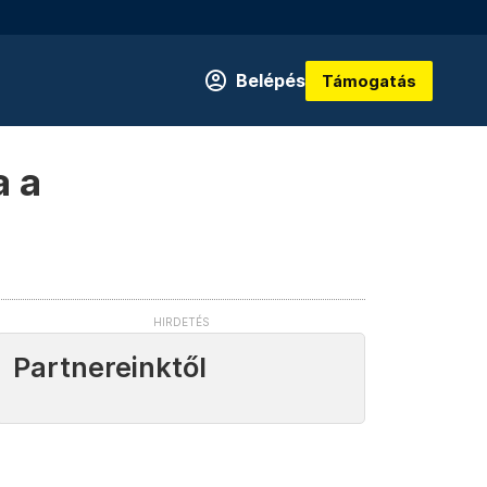
Belépés
Támogatás
a a
Partnereinktől