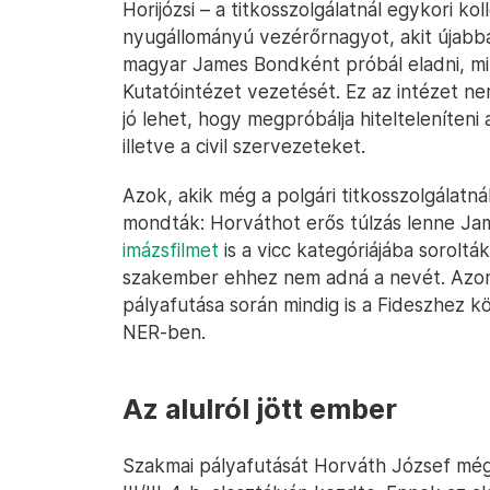
Horijózsi – a titkosszolgálatnál egykori k
nyugállományú vezérőrnagyot, akit újabba
magyar James Bondként próbál eladni, m
Kutatóintézet vezetését. Ez az intézet ne
jó lehet, hogy megpróbálja hitelteleníteni
illetve a civil szervezeteket.
Azok, akik még a polgári titkosszolgálatná
mondták: Horváthot erős túlzás lenne Ja
imázsfilmet
is a vicc kategóriájába sorolták
szakember ehhez nem adná a nevét. Azon 
pályafutása során mindig is a Fideszhez k
NER-ben.
Az alulról jött ember
Szakmai pályafutását Horváth József még