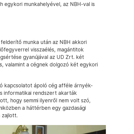
th egykori munkahelyével, az NBH-val is
 felderítő munka után az NBH akkori
lőfegyverrel visszaélés, magántitok
egsértése gyanújával az UD Zrt. két
s, valamint a cégnek dolgozó két egykori
jó kapcsolatot ápoló cég afféle árnyék-
s informatikai rendszert akarták
tt, hogy semmi ilyenről nem volt szó,
 miközben a háttérben egy gazdasági
zajlott.