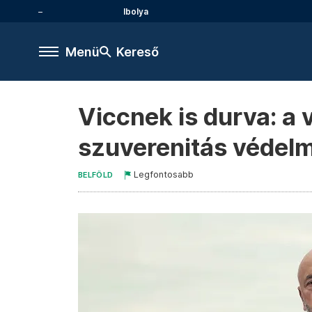
Ibolya
Menü
Kereső
Viccnek is durva: a vo
szuverenitás védel
Legfontosabb
BELFÖLD