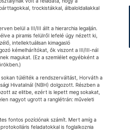
losztálynak volt a feladata, hogy a
árttagokkal, trockistákkal, álbaloldaliakkal
en belül a III/III állt a hierarchia legalján.
ve a piramis felülről lefelé úgy nézett ki,
élő, intellektuálisan kimagasló
lgozó kémelhárítókat, ők viszont a III/III-nál
bnek magukat. (Ez a szemlélet egyébként a
körökben.)
ül sokan túlélték a rendszerváltást, Horváth a
ági Hivatalnál (NBH) dolgozott. Részben a
tozott az elitbe, ezért is lepett meg sokakat,
len nagyot ugrott a ranglétrán: műveleti
tes fontos pozíciónak számít. Mert amíg a
rotokolláris feladatokkal is foglalkoznia