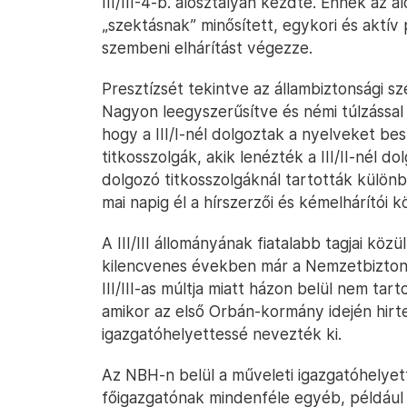
III/III-4-b. alosztályán kezdte. Ennek az a
„szektásnak” minősített, egykori és aktív p
szembeni elhárítást végezze.
Presztízsét tekintve az állambiztonsági szerv
Nagyon leegyszerűsítve és némi túlzással él
hogy a III/I-nél dolgoztak a nyelveket besz
titkosszolgák, akik lenézték a III/II-nél do
dolgozó titkosszolgáknál tartották külön
mai napig él a hírszerzői és kémelhárítói 
A III/III állományának fiatalabb tagjai köz
kilencvenes években már a Nemzetbiztons
III/III-as múltja miatt házon belül nem tar
amikor az első Orbán-kormány idején hirte
igazgatóhelyettessé nevezték ki.
Az NBH-n belül a műveleti igazgatóhelyet
főigazgatónak mindenféle egyéb, például p