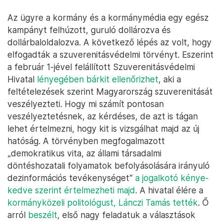
Az ügyre a kormány és a kormánymédia egy egész
kampányt felhúzott, guruló dollározva és
dollárbaloldalozva. A következő lépés az volt, hogy
elfogadták a szuverenitásvédelmi törvényt. Eszerint
a február 1-jével felállított Szuverenitásvédelmi
Hivatal
lényegében bárkit ellenőrizhet
, aki a
feltételezések szerint Magyarország szuverenitását
veszélyezteti. Hogy mi számít pontosan
veszélyeztetésnek, az kérdéses, de azt is tágan
lehet értelmezni, hogy kit is vizsgálhat majd az új
hatóság. A törvényben megfogalmazott
„demokratikus vita, az állami társadalmi
döntéshozatali folyamatok befolyásolására irányuló
dezinformációs tevékenységet”
a jogalkotó kénye-
kedve szerint értelmezheti majd
. A hivatal élére a
kormányközeli politológust, Lánczi Tamás tették
. Ő
arról
beszélt
, első nagy feladatuk a választások