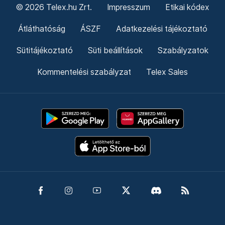
© 2026 Telex.hu Zrt.
Impresszum
Etikai kódex
Átláthatóság
ÁSZF
Adatkezelési tájékoztató
Sütitájékoztató
Süti beállítások
Szabályzatok
Kommentelési szabályzat
Telex Sales