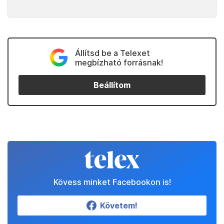
Állítsd be a Telexet
megbízható forrásnak!
Beállítom
Kövess minket Facebookon is!
Követem!