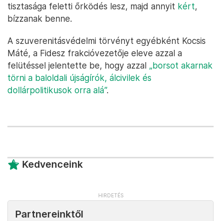
tisztasága feletti őrködés lesz, majd annyit
kért
,
bízzanak benne.
A szuverenitásvédelmi törvényt egyébként Kocsis
Máté, a Fidesz frakcióvezetője eleve azzal a
felütéssel jelentette be, hogy azzal
„borsot akarnak
törni a baloldali újságírók, álcivilek és
dollárpolitikusok orra alá”
.
Kedvenceink
Partnereinktől