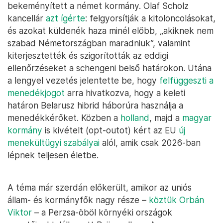
bekeményített a német kormány. Olaf Scholz
kancellár
azt ígérte
: felgyorsítják a kitoloncolásokat,
és azokat küldenék haza minél előbb, „akiknek nem
szabad Németországban maradniuk”, valamint
kiterjesztették és szigorították az eddigi
ellenőrzéseket a schengeni belső határokon. Utána
a lengyel vezetés jelentette be, hogy
felfüggeszti a
menedékjogot
arra hivatkozva, hogy a keleti
határon Belarusz hibrid háborúra használja a
menedékkérőket. Közben a
holland
, majd a
magyar
kormány
is kivételt (opt-outot) kért az EU
új
menekültügyi szabályai
alól, amik csak 2026-ban
lépnek teljesen életbe.
A téma már szerdán előkerült, amikor az uniós
állam- és kormányfők nagy része –
köztük Orbán
Viktor
– a Perzsa-öböl környéki országok