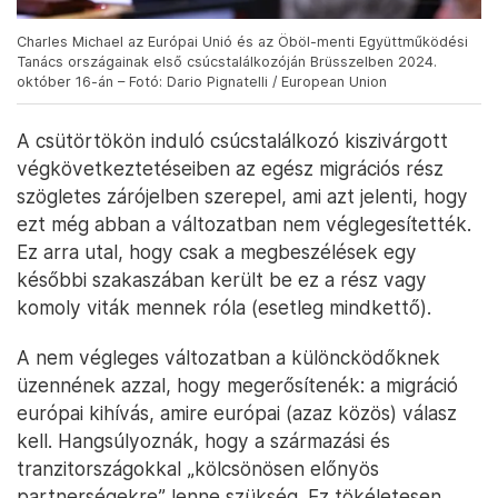
Charles Michael az Európai Unió és az Öböl-menti Együttműködési
Tanács országainak első csúcstalálkozóján Brüsszelben 2024.
október 16-án – Fotó: Dario Pignatelli / European Union
A csütörtökön induló csúcstalálkozó kiszivárgott
végkövetkeztetéseiben az egész migrációs rész
szögletes zárójelben szerepel, ami azt jelenti, hogy
ezt még abban a változatban nem véglegesítették.
Ez arra utal, hogy csak a megbeszélések egy
későbbi szakaszában került be ez a rész vagy
komoly viták mennek róla (esetleg mindkettő).
A nem végleges változatban a különcködőknek
üzennének azzal, hogy megerősítenék: a migráció
európai kihívás, amire európai (azaz közös) válasz
kell. Hangsúlyoznák, hogy a származási és
tranzitországokkal „kölcsönösen előnyös
partnerségekre” lenne szükség. Ez tökéletesen