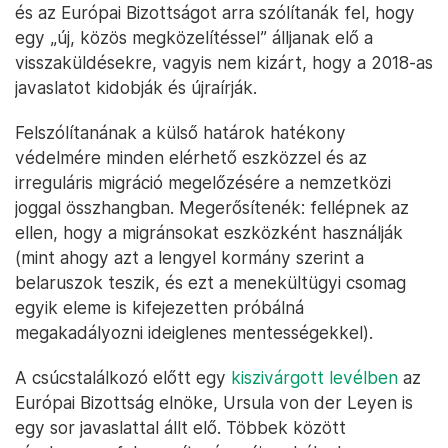
és az Európai Bizottságot arra szólítanák fel, hogy
egy „új, közös megközelítéssel” álljanak elő a
visszaküldésekre, vagyis nem kizárt, hogy a 2018-as
javaslatot kidobják és újraírják.
Felszólítanának a külső határok hatékony
védelmére minden elérhető eszközzel és az
irreguláris migráció megelőzésére a nemzetközi
joggal összhangban. Megerősítenék: fellépnek az
ellen, hogy a migránsokat eszközként használják
(mint ahogy azt a lengyel kormány szerint a
belaruszok teszik, és ezt a menekültügyi csomag
egyik eleme is kifejezetten próbálná
megakadályozni ideiglenes mentességekkel).
A csúcstalálkozó előtt egy
kiszivárgott levélben
az
Európai Bizottság elnöke, Ursula von der Leyen is
egy sor javaslattal állt elő. Többek között