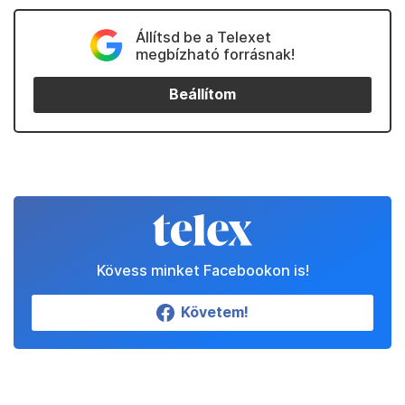
Állítsd be a Telexet
megbízható forrásnak!
Beállítom
Kövess minket Facebookon is!
Követem!