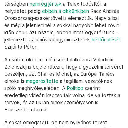
térségben
nemrég jártak
a Telex tudósítói, a
helyzetet pedig
ebben a cikkünkben
Rácz András
Oroszország-szakértővel is elemeztük. Nagy a baj
és még a jelenleginél is sokkal nagyobb lehet rövid
időn belül, azt hiszem, ebben most egyetértünk –
jellemezte az uniós külügyminiszterek
hétfői ülését
Szijjártó Péter.
A csütörtökön induló csúcstalálkozóra Volodimir
Zelenszkij is bejelentkezik, hogy a győzelmi tervéről
beszéljen, ezt Charles Michel, az Európai Tanács
elnöke is
megerősítette
a tagállami vezetőknek
szóló meghívólevelében. A
Politico
szerint
eredetileg videón kapcsolták volna, de változtak a
tervek, és az ukrán elnök személyesen is
Brüsszelbe utazna.
A sokat emlegetett, de nem nyilvános tervet