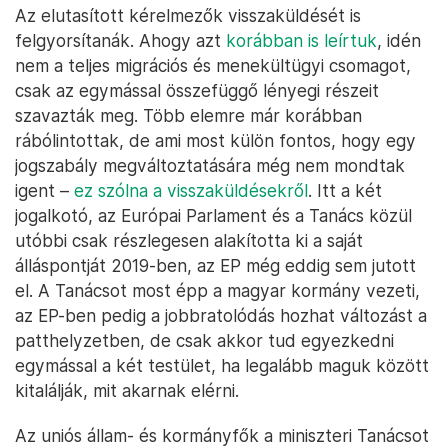
Az elutasított kérelmezők visszaküldését is
felgyorsítanák. Ahogy azt
korábban is leírtuk
, idén
nem a teljes migrációs és menekültügyi csomagot,
csak az egymással összefüggő lényegi részeit
szavazták meg. Több elemre már korábban
rábólintottak, de ami most külön fontos, hogy egy
jogszabály megváltoztatására még nem mondtak
igent –
ez szólna a visszaküldésekről
. Itt a két
jogalkotó, az Európai Parlament és a Tanács közül
utóbbi csak részlegesen alakította ki a saját
álláspontját 2019-ben, az EP még eddig sem jutott
el. A Tanácsot most épp a magyar kormány vezeti,
az EP-ben pedig a jobbratolódás hozhat változást a
patthelyzetben, de csak akkor tud egyezkedni
egymással a két testület, ha legalább maguk között
kitalálják, mit akarnak elérni.
Az uniós állam- és kormányfők a miniszteri Tanácsot