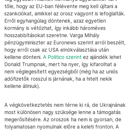
tőle, hogy az EU-ban félévente meg kell újítani a
szankciókat, amikkel az orosz vagyont is lefoglalták.
Erről egyhangúlag döntenek, azaz egyetlen
kormány is vétózhat, így inkább hároméves
hosszabbításokat szeretne. Varga Mihály
pénzügyminiszter az Euronews szerint arról beszélt,
hogy erről csak az USA elnökválasztása után
kellene dönteni.
A Politico szerint
ez ajándék lehet
Donald Trumpnak, mert ha nyer, így kifarolhat a
nem véglegesített egyezségből (még ha az uniós
adófizetők rosszul is járnának, ha a hitelt nekik
kellene állniuk).
A végkövetkeztetés nem térne ki rá, de Ukrajnának
most különösen nagy szüksége lenne a támogatás
megerősítésére. Az oroszok ha nem is gyorsan, de
folyamatosan nyomulnak előre a keleti fronton. A