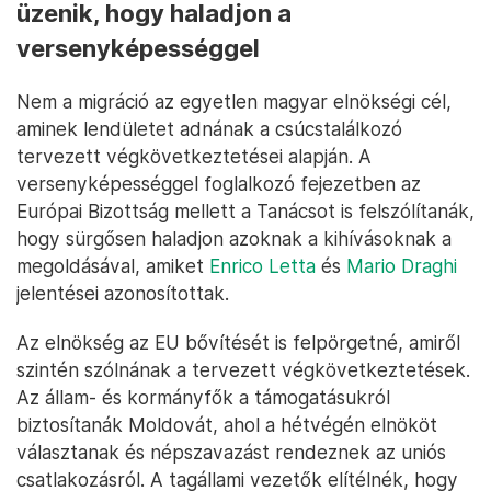
üzenik, hogy haladjon a
versenyképességgel
Nem a migráció az egyetlen magyar elnökségi cél,
aminek lendületet adnának a csúcstalálkozó
tervezett végkövetkeztetései alapján. A
versenyképességgel foglalkozó fejezetben az
Európai Bizottság mellett a Tanácsot is felszólítanák,
hogy sürgősen haladjon azoknak a kihívásoknak a
megoldásával, amiket
Enrico Letta
és
Mario Draghi
jelentései azonosítottak.
Az elnökség az EU bővítését is felpörgetné, amiről
szintén szólnának a tervezett végkövetkeztetések.
Az állam- és kormányfők a támogatásukról
biztosítanák Moldovát, ahol a hétvégén elnököt
választanak és népszavazást rendeznek az uniós
csatlakozásról. A tagállami vezetők elítélnék, hogy