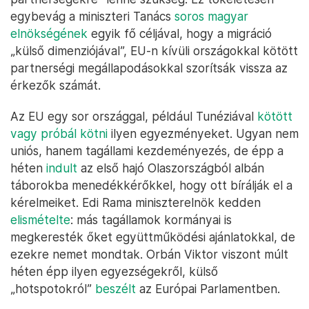
egybevág a miniszteri Tanács
soros magyar
elnökségének
egyik fő céljával, hogy a migráció
„külső dimenziójával”, EU-n kívüli országokkal kötött
partnerségi megállapodásokkal szorítsák vissza az
érkezők számát.
Az EU egy sor országgal, például Tunéziával
kötött
vagy próbál kötni
ilyen egyezményeket. Ugyan nem
uniós, hanem tagállami kezdeményezés, de épp a
héten
indult
az első hajó Olaszországból albán
táborokba menedékkérőkkel, hogy ott bírálják el a
kérelmeiket. Edi Rama miniszterelnök kedden
elismételte
: más tagállamok kormányai is
megkeresték őket együttműködési ajánlatokkal, de
ezekre nemet mondtak. Orbán Viktor viszont múlt
héten épp ilyen egyezségekről, külső
„hotspotokról”
beszélt
az Európai Parlamentben.