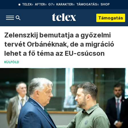
TELEX
AFTER
G7
KARAKTER
TÁMOGATÁS
SHOP
Támogatás
Zelenszkij bemutatja a győzelmi
tervét Orbánéknak, de a migráció
lehet a fő téma az EU-csúcson
KÜLFÖLD