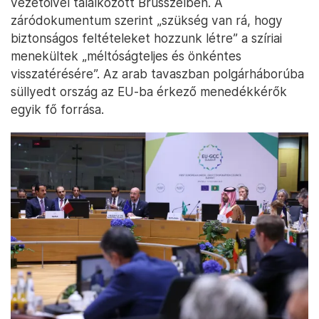
vezetőivel találkozott Brüsszelben. A
záródokumentum szerint „szükség van rá, hogy
biztonságos feltételeket hozzunk létre” a szíriai
menekültek „méltóságteljes és önkéntes
visszatérésére”. Az arab tavaszban polgárháborúba
süllyedt ország az EU-ba érkező menedékkérők
egyik fő forrása.