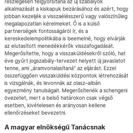
részlegesen felgyorsítaná az új szabályok
alkalmazását a kiskapuk bezárásához és azért, hogy
jobban kezeljék a visszaélésszerű vagy valószínűleg
megalapozatlan kérelmeket. Ő is a külső
partnerségek fontosságáról ír, és a
kereskedelempolitikába is beemelné, hogy elvárják
az elutasított menedékkérők visszafogadását.
Megerősítette, hogy a visszaküldésekről szóló, hat
éve gyűrt jogszabály-tervezet helyett új javaslatot
tenne, ami „áramvonalasítaná” az eljárást. Ezzel
összefüggően visszaküldési központok létrehozását
is vizsgálnák, és levonnák az olasz–albán
egyezmény tanulságait. Megerősítenék a schengeni
övezetet, mert a belső határokon csak végső
esetben, kivételesen és arányosan kellene
ellenőrzéseket bevezetni.
A magyar elnökségű Tanácsnak