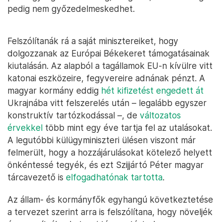
pedig nem győzedelmeskedhet.
Felszólítanák rá a saját minisztereiket, hogy
dolgozzanak az Európai Békekeret támogatásainak
kiutalásán. Az alapból a tagállamok EU-n kívülre vitt
katonai eszközeire, fegyvereire adnának pénzt. A
magyar kormány eddig
hét kifizetést engedett át
Ukrajnába vitt felszerelés után – legalább egyszer
konstruktív tartózkodással –, de
változatos
érvekkel
több mint egy éve tartja fel az utalásokat.
A legutóbbi külügyminiszteri ülésen viszont már
felmerült, hogy a hozzájárulásokat kötelező helyett
önkéntessé tegyék, és ezt Szijjártó Péter magyar
tárcavezető is
elfogadhatónak tartotta
.
Az állam- és kormányfők egyhangú következtetése
a tervezet szerint arra is felszólítana, hogy növeljék