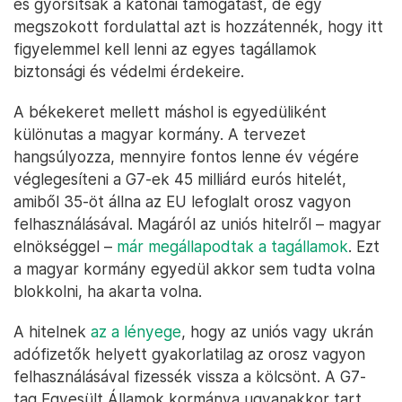
és gyorsítsák a katonai támogatást, de egy
megszokott fordulattal azt is hozzátennék, hogy itt
figyelemmel kell lenni az egyes tagállamok
biztonsági és védelmi érdekeire.
A békekeret mellett máshol is egyedüliként
különutas a magyar kormány. A tervezet
hangsúlyozza, mennyire fontos lenne év végére
véglegesíteni a G7-ek 45 milliárd eurós hitelét,
amiből 35-öt állna az EU lefoglalt orosz vagyon
felhasználásával. Magáról az uniós hitelről – magyar
elnökséggel –
már megállapodtak a tagállamok
. Ezt
a magyar kormány egyedül akkor sem tudta volna
blokkolni, ha akarta volna.
A hitelnek
az a lényege
, hogy az uniós vagy ukrán
adófizetők helyett gyakorlatilag az orosz vagyon
felhasználásával fizessék vissza a kölcsönt. A G7-
tag Egyesült Államok kormánya ugyanakkor tart