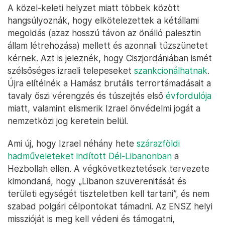
A közel-keleti helyzet miatt többek között
hangsúlyoznák, hogy elkötelezettek a kétállami
megoldás (azaz hosszú távon az önálló palesztin
állam létrehozása) mellett és azonnali tűzszünetet
kérnek. Azt is jeleznék, hogy Ciszjordániában ismét
szélsőséges izraeli telepeseket
szankcionálhatnak
.
Újra elítélnék a Hamász brutális terrortámadásait a
tavaly őszi vérengzés és túszejtés első
évfordulója
miatt, valamint elismerik Izrael önvédelmi jogát a
nemzetközi jog keretein belül.
Ami új, hogy Izrael néhány hete
szárazföldi
hadműveleteket indított Dél-Libanonban
a
Hezbollah ellen. A végkövetkeztetések tervezete
kimondaná, hogy „Libanon szuverenitását és
területi egységét tiszteletben kell tartani”, és nem
szabad polgári célpontokat támadni. Az ENSZ helyi
misszióját is meg kell védeni és támogatni,