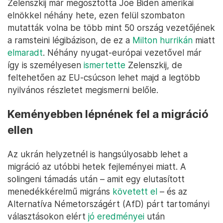
Zelenszkij már megosztotta Joe Biden amerikai
elnökkel néhány hete, ezen felül szombaton
mutatták volna be több mint 50 ország vezetőjének
a ramsteini légibázison, de ez a
Milton hurrikán
miatt
elmaradt
. Néhány nyugat-európai vezetővel már
így is személyesen
ismertette
Zelenszkij, de
feltehetően az EU-csúcson lehet majd a legtöbb
nyilvános részletet megismerni belőle.
Keményebben lépnének fel a migráció
ellen
Az ukrán helyzetnél is hangsúlyosabb lehet a
migráció az utóbbi hetek fejleményei miatt. A
solingeni támadás után – amit egy elutasított
menedékkérelmű migráns
követett el
– és az
Alternatíva Németországért (AfD) párt tartományi
választásokon elért
jó eredményei
után