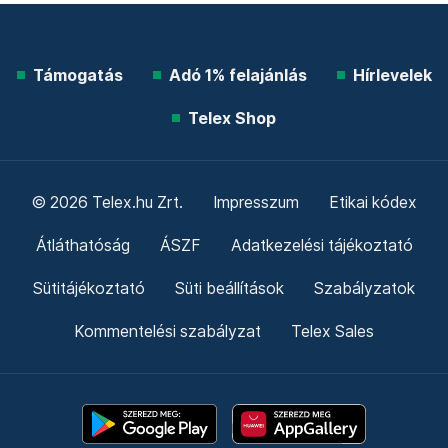
Támogatás
Adó 1% felajánlás
Hírlevelek
Telex Shop
© 2026 Telex.hu Zrt.
Impresszum
Etikai kódex
Átláthatóság
ÁSZF
Adatkezelési tájékoztató
Sütitájékoztató
Süti beállítások
Szabályzatok
Kommentelési szabályzat
Telex Sales