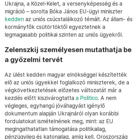
Ukrajna, a Közel-Kelet, a versenyképesség és a
migráció – sorolta Bóka János EU-ügyi miniszter
kedden
az uniós csúcstalálkozó témáit. Az állam- és
kormányfők csütörtöktől egyeztetnek a
legmagasabb politikai szinten az uniós ügyekről.
Zelenszkij személyesen mutathatja be
a győzelmi tervét
Az ülést kedden magyar elnökséggel készítették
elő az uniós ügyekkel foglalkozó miniszterek, de a
végkövetkeztetések előzetes változatát már a
kezdés előtt kiszivárogtatta
a Politico
. A nem
végleges, egyhangú jóváhagyást igénylő
dokumentum alapján Ukrajnáról olyan korábbi
fordulatokat ismételnének meg, mint: az EU
megingathatatlan támogatása politikailag,
pénzügyileg és katonailag, amíg kell, Oroszország