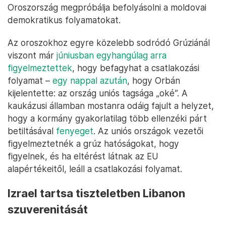
Oroszország megpróbálja befolyásolni a moldovai
demokratikus folyamatokat.
Az oroszokhoz egyre közelebb sodródó Grúziánál
viszont már
júniusban egyhangúlag arra
figyelmeztettek
, hogy befagyhat a csatlakozási
folyamat –
egy nappal azután
, hogy Orbán
kijelentette: az ország uniós tagsága „oké”. A
kaukázusi államban mostanra odáig fajult a helyzet,
hogy a kormány gyakorlatilag több ellenzéki párt
betiltásával
fenyeget
. Az uniós országok vezetői
figyelmeztetnék a grúz hatóságokat, hogy
figyelnek, és ha eltérést látnak az EU
alapértékeitől, leáll a csatlakozási folyamat.
Izrael tartsa tiszteletben Libanon
szuverenitását