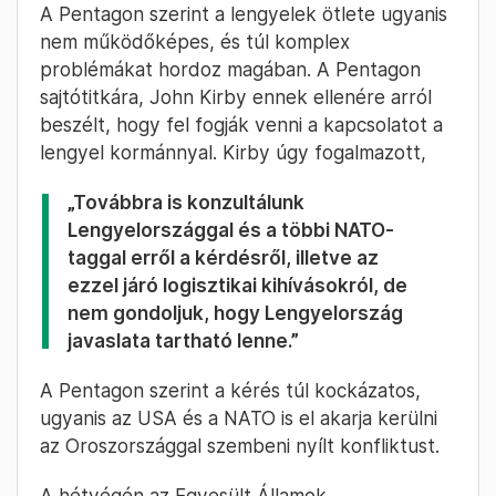
A Pentagon szerint a lengyelek ötlete ugyanis
nem működőképes, és túl komplex
problémákat hordoz magában. A Pentagon
sajtótitkára, John Kirby ennek ellenére arról
beszélt, hogy fel fogják venni a kapcsolatot a
lengyel kormánnyal. Kirby úgy fogalmazott,
„Továbbra is konzultálunk
Lengyelországgal és a többi NATO-
taggal erről a kérdésről, illetve az
ezzel járó logisztikai kihívásokról, de
nem gondoljuk, hogy Lengyelország
javaslata tartható lenne.”
A Pentagon szerint a kérés túl kockázatos,
ugyanis az USA és a NATO is el akarja kerülni
az Oroszországgal szembeni nyílt konfliktust.
A hétvégén az Egyesült Államok