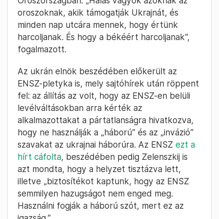
Oroszországban. „Hálás vagyok azoknak az
oroszoknak, akik támogatják Ukrajnát, és
minden nap utcára mennek, hogy értünk
harcoljanak. És hogy a békéért harcoljanak”,
fogalmazott.
Az ukrán elnök beszédében előkerült az
ENSZ-pletyka is, mely sajtóhírek után röppent
fel: az állítás az volt, hogy az ENSZ-en belüli
levélváltásokban arra kérték az
alkalmazottakat a pártatlanságra hivatkozva,
hogy ne használják a „háború” és az „invázió”
szavakat az ukrajnai háborúra. Az ENSZ
ezt a
hírt cáfolta
, beszédében pedig Zelenszkij is
azt mondta, hogy a helyzet tisztázva lett,
illetve „biztosítékot kaptunk, hogy az ENSZ
semmilyen hazugságot nem enged meg.
Használni fogják a háború szót, mert ez az
igazság.”