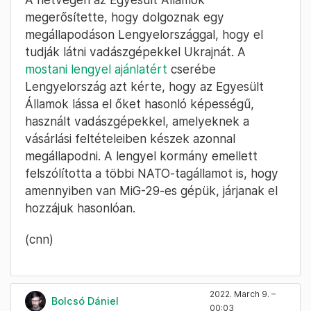
megerősítette, hogy dolgoznak egy
megállapodáson Lengyelországgal, hogy el
tudják látni vadászgépekkel Ukrajnát. A
mostani lengyel ajánlatért
cserébe
Lengyelország azt kérte, hogy az Egyesült
Államok lássa el őket hasonló képességű,
használt vadászgépekkel, amelyeknek a
vásárlási feltételeiben készek azonnal
megállapodni. A lengyel kormány emellett
felszólította a többi NATO-tagállamot is, hogy
amennyiben van MiG-29-es gépük, járjanak el
hozzájuk hasonlóan.
(cnn)
2022. March 9. –
Bolcsó Dániel
00:03