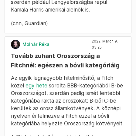
szerdán például Lengyelországba repül
Kamala Harris amerikai alelnök is.
(cnn, Guardian)
2022. March 9. –
Molnár Réka
03:25
Tovább zuhant Oroszország a
Fitchnél: egészen a bóvli kategóriáig
Az egyik legnagyobb hitelminősítő, a Fitch
közel
egy hete
sorolta BBB-kategóriából B-be
Oroszországot, szerdán pedig ismét lentebbi
kategóriába rakta az oroszokat: B-ből C-be
kerültek az orosz államkötvények. A köznépi
nyelven értelmezve a Fitch ezzel a bóvli
kategóriába helyezte Oroszország kötvényeit.