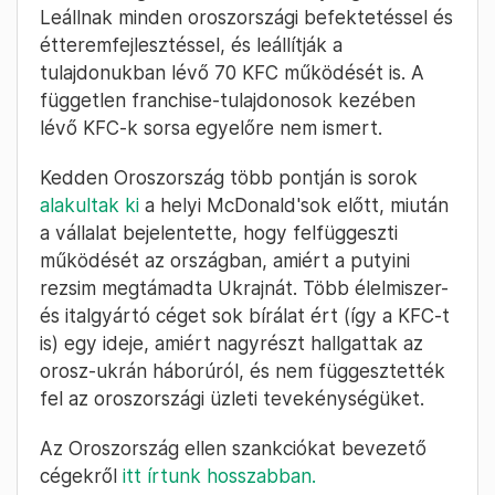
Leállnak minden oroszországi befektetéssel és
étteremfejlesztéssel, és leállítják a
tulajdonukban lévő 70 KFC működését is. A
független franchise-tulajdonosok kezében
lévő KFC-k sorsa egyelőre nem ismert.
Kedden Oroszország több pontján is sorok
alakultak ki
a helyi McDonald'sok előtt, miután
a vállalat bejelentette, hogy felfüggeszti
működését az országban, amiért a putyini
rezsim megtámadta Ukrajnát. Több élelmiszer-
és italgyártó céget sok bírálat ért (így a KFC-t
is) egy ideje, amiért nagyrészt hallgattak az
orosz-ukrán háborúról, és nem függesztették
fel az oroszországi üzleti tevekénységüket.
Az Oroszország ellen szankciókat bevezető
cégekről
itt írtunk hosszabban.