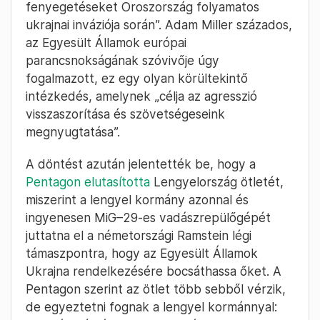
fenyegetéseket Oroszország folyamatos
ukrajnai inváziója során”. Adam Miller százados,
az Egyesült Államok európai
parancsnokságának szóvivője úgy
fogalmazott, ez egy olyan körültekintő
intézkedés, amelynek „célja az agresszió
visszaszorítása és szövetségeseink
megnyugtatása”.
A döntést azután jelentették be, hogy a
Pentagon elutasította
Lengyelország ötletét,
miszerint a lengyel kormány azonnal és
ingyenesen MiG–29-es vadászrepülőgépét
juttatna el a németországi Ramstein légi
támaszpontra, hogy az Egyesült Államok
Ukrajna rendelkezésére bocsáthassa őket. A
Pentagon szerint az ötlet több sebből vérzik,
de egyeztetni fognak a lengyel kormánnyal: