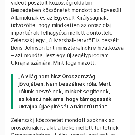
videót posztolt közösségi oldalain.
Beszédében köszönetet mondott az Egyesült
Államoknak és az Egyesült Királyságnak,
üdvözölte, hogy mindketten az orosz olaj
importjának felhagyása mellett döntöttek.
Zelenszkij egy „új Marshall-tervről” is beszélt
Boris Johnson brit miniszterelnökre hivatkozva
– azt mondta, lesz egy új segélyprogram
Ukrajna számára. Mint fogalmazott,
„A világ nem hisz Oroszország
jövőjében. Nem beszélnek róla. Mert
rólunk beszélnek, minket segítenek,
és készülnek arra, hogy támogassák
Ukrajna újjáépítését a háború után.”
Zelenszkij köszönetet mondott azoknak az
oroszoknak is, akik a béke mellett tüntetnek