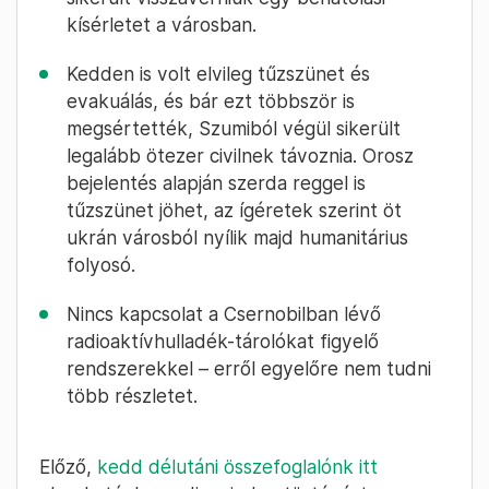
kísérletet a városban.
Kedden is volt elvileg tűzszünet és
evakuálás, és bár ezt többször is
megsértették, Szumiból végül sikerült
legalább ötezer civilnek távoznia. Orosz
bejelentés alapján szerda reggel is
tűzszünet jöhet, az ígéretek szerint öt
ukrán városból nyílik majd humanitárius
folyosó.
Nincs kapcsolat a Csernobilban lévő
radioaktívhulladék-tárolókat figyelő
rendszerekkel – erről egyelőre nem tudni
több részletet.
Előző,
kedd délutáni összefoglalónk itt