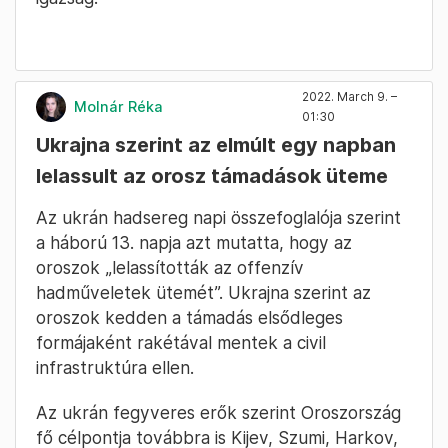
2022. March 9. –
Molnár Réka
01:30
Ukrajna szerint az elmúlt egy napban
lelassult az orosz támadások üteme
Az ukrán hadsereg napi összefoglalója szerint
a háború 13. napja azt mutatta, hogy az
oroszok „lelassították az offenzív
hadműveletek ütemét”. Ukrajna szerint az
oroszok kedden a támadás elsődleges
formájaként rakétával mentek a civil
infrastruktúra ellen.
Az ukrán fegyveres erők szerint Oroszország
fő célpontja továbbra is Kijev, Szumi, Harkov,