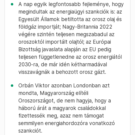
A nap egyik legfontosabb fejleménye, hogy
megindultak az energiaügyi szankciók is: az
Egyesült Államok betiltotta az orosz olaj és
földgáz importját; Nagy-Britannia 2022
végére szintén teljesen megszabadul az
oroszoktól importált olajtól; az Európai
Bizottság javaslata alapján az EU pedig
teljesen függetlenedne az orosz energiától
2030-ra, de már idén kétharmadával
visszavágnák a behozott orosz gázt.
Orbán Viktor azonban Londonban azt
mondta, Magyarország elítéli
Oroszországot, de nem hagyja, hogy a
háború árát a magyarok családokkal
fizettessék meg, azaz nem támogat
semmilyen energiahordozóra vonatkozó
szankciót.