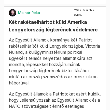
2022. March 9. –
Molnár Réka
04:07
Két rakétaelhárítót küld Amerika
Lengyelország légterének védelmére
Az Egyesült Államok kormánya két Patriot
rakétaelhárítót küld Lengyelországba. Victoria
Nuland, a külügyminisztérium politikai
ügyekért felelős helyettes államtitkára azt
mondta, lépésükkel hozzájárulnának
Lengyelország légterének biztosításához,
miután az ország szomszédos az orosz-ukrán
háborúval.
Az Egyesült államok a Patriotokat azért küldik,
hogy „ellensúlyozzák az Egyesült Államok és a
NATO szövetségeseit érintő esetleges