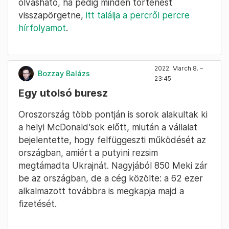
olvasható, ha pedig minden történést
visszapörgetne,
itt találja a percről percre
hírfolyamot
.
2022. March 8. –
Bozzay Balázs
23:45
Egy utolsó buresz
Oroszország több pontján is sorok alakultak ki
a helyi McDonald'sok előtt, miután a vállalat
bejelentette, hogy felfüggeszti működését az
országban, amiért a putyini rezsim
megtámadta Ukrajnát. Nagyjából 850 Meki zár
be az országban, de a cég közölte: a 62 ezer
alkalmazott továbbra is megkapja majd a
fizetését.