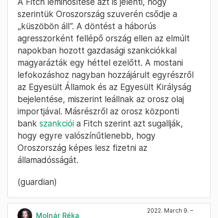
A Fitch leminősítése azt is jelenti, hogy
szerintük Oroszország szuverén csődje a
„küszöbön áll”. A döntést a háborús
agresszorként fellépő ország ellen az elmúlt
napokban hozott gazdasági szankciókkal
magyarázták egy héttel ezelőtt. A mostani
lefokozáshoz nagyban hozzájárult egyrészről
az Egyesült Államok és az Egyesült Királyság
bejelentése, miszerint leállnak az orosz olaj
importjával. Másrészről az orosz központi
bank
szankciói
a Fitch szerint azt sugallják,
hogy egyre valószínűtlenebb, hogy
Oroszország képes lesz fizetni az
államadósságát.
(guardian)
2022. March 9. –
Molnár Réka