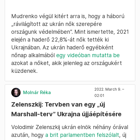
Mudrenko végül kitért arra is, hogy a háború
„rávilágított az ukrán nők szerepére
országunk védelmében”. Mint ismertette, 2021
elején a haderő 22,8%-át nők tették ki
Ukrajnában. Az ukrán haderő egyébként
nőnap alkalmából
egy videóban mutatta be
azokat a nőket, akik jelenleg az országukért
küzdenek.
2022. March 9. –
Molnár Réka
02:01
Zelenszkij: Tervben van egy „új
Marshall-terv” Ukrajna újjáépítésére
Volodimir Zelenszkij ukrán elnök néhány órával
azután, hogy
a brit parlamentben felszólalt
, új