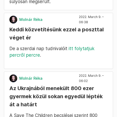
súlyosan megsérült.
2022. March 9. –
Molnár Réka
06:38
Keddi közvetítésünk ezzel a poszttal
véget ér
De a szerdai nap tudnivalóit
itt folytatjuk
percről percre
.
2022. March 9. –
Molnár Réka
06:02
Az Ukrajnából menekült 800 ezer
gyermek közül sokan egyedül lépték
át a határt
A Save The Children becslései szerint 800