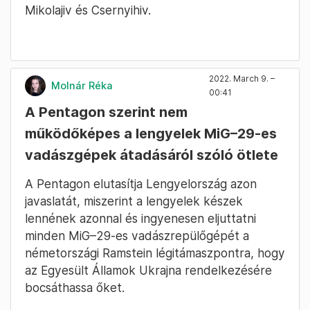
Mikolajiv és Csernyihiv.
2022. March 9. –
Molnár Réka
00:41
A Pentagon szerint nem
működőképes a lengyelek MiG–29-es
vadászgépek átadásáról szóló ötlete
A Pentagon elutasítja Lengyelország azon
javaslatát, miszerint a lengyelek készek
lennének azonnal és ingyenesen eljuttatni
minden MiG–29-es vadászrepülőgépét a
németországi Ramstein légitámaszpontra, hogy
az Egyesült Államok Ukrajna rendelkezésére
bocsáthassa őket.