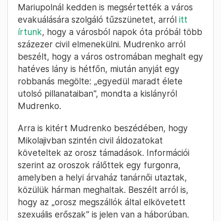
Mariupolnál kedden is megsértették a város
evakuálására szolgáló tűzszünetet, arról
itt
írtunk
, hogy a városból napok óta próbál több
százezer civil elmenekülni. Mudrenko arról
beszélt, hogy a város ostromában meghalt egy
hatéves lány is hétfőn, miután anyját egy
robbanás megölte: „egyedül maradt élete
utolsó pillanataiban”, mondta a kislányról
Mudrenko.
Arra is kitért Mudrenko beszédében, hogy
Mikolajivban szintén civil áldozatokat
követeltek az orosz támadások. Információi
szerint az oroszok rálőttek egy furgonra,
amelyben a helyi árvaház tanárnői utaztak,
közülük hárman meghaltak. Beszélt arról is,
hogy az „orosz megszállók által elkövetett
szexuális erőszak” is jelen van a háborúban.