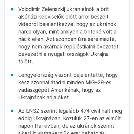
Volodimir Zelenszkij ukrán elnök a brit
alsóházi képviselők előtt arról beszélt
videóról bejelentkezve, hogy az ukránok
harca olyan, mint amilyen a briteké volt a
nácik ellen. Azt azonban újra sérelmezte,
hogy nem akarnak repüléstilalmi övezetet
bevezetni a nyugati országok Ukrajna
fölött.
Lengyelország viszont bejelentette, hogy
kész azonnal átadni minden MiG–29-es
vadászgépét Amerikának, hogy az
Ukrajnának adja őket.
Az ENSZ szerint legalább 474 civil halt meg
eddig Ukrajnában. Közülük 27-en az elmúlt
napon Harkivban, de az ukránok szerint
sikerült visszaverniük egy behatolási