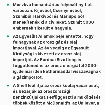
Moszkva humanitárius folyosót nyit öt
városban: Kijevből, Csernyihivből,
Szumiból, Harkivból és Mariupolból
menekítenék ki a civileket. Szumit 5000
embernek sikerült elhagynia.
Az Egyesült Államok bejelentette, hogy
felhagynak az orosz gáz és olaj
importjával. Az év végéig az Egyesült
Királyság is kivezeti az orosz olaj
importját. Az Európai Bizottság is
függetlenedne az orosz energiától 2030-
ig, de már idén kétharmaddal visszavágnák
a gázimportot.
A Shell leállítja az orosz kőolaj vásárlását,
és bezárják az oroszországi
benzinkútjaikat. Felfüggeszti a működését
többek között a McDonald's, az Unilever, a