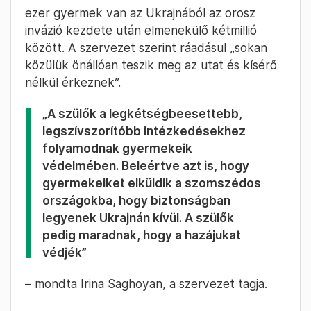
ezer gyermek van az Ukrajnából az orosz
invázió kezdete után elmenekülő kétmillió
között. A szervezet szerint ráadásul „sokan
közülük önállóan teszik meg az utat és kísérő
nélkül érkeznek”.
„A szülők a legkétségbeesettebb,
legszívszorítóbb intézkedésekhez
folyamodnak gyermekeik
védelmében. Beleértve azt is, hogy
gyermekeiket elküldik a szomszédos
országokba, hogy biztonságban
legyenek Ukrajnán kívül. A szülők
pedig maradnak, hogy a hazájukat
védjék”
– mondta Irina Saghoyan, a szervezet tagja.