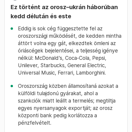
Ez történt az orosz–ukrán háborúban
kedd délután és este
Eddig is sok cég függesztette fel az
oroszországi működését, de kedden mintha
áttört volna egy gát, elkezdtek ömleni az
óriáscégek bejelentései, a teljesség igénye
nélkül: McDonald's, Coca-Cola, Pepsi,
Unilever, Starbucks, General Electric,
Universal Music, Ferrari, Lamborghini.
Oroszország közben államosítaná azokat a
külföldi tulajdonú gyárakat, ahol a
szankciók miatt leállt a termelés; megtiltja
egyes nyersanyagok exportját; az orosz
központi bank pedig korlátozza a
pénzfelvételt.