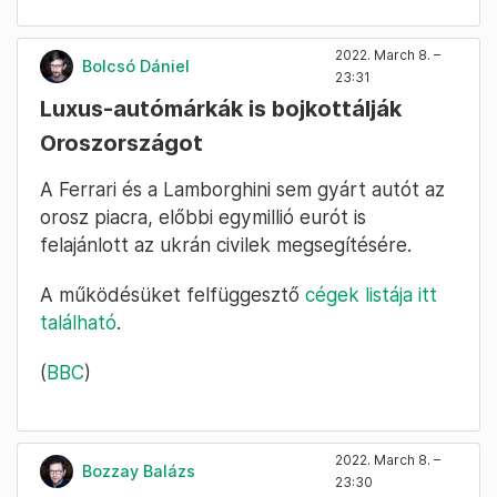
2022. March 8. –
Bolcsó Dániel
23:31
Luxus-autómárkák is bojkottálják
Oroszországot
A Ferrari és a Lamborghini sem gyárt autót az
orosz piacra, előbbi egymillió eurót is
felajánlott az ukrán civilek megsegítésére.
A működésüket felfüggesztő
cégek listája itt
található
.
(
BBC
)
2022. March 8. –
Bozzay Balázs
23:30