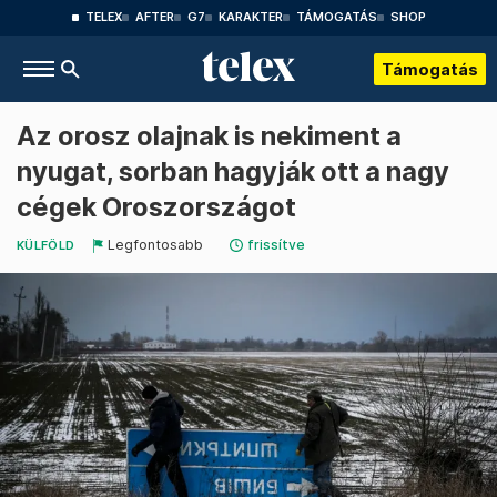
TELEX
AFTER
G7
KARAKTER
TÁMOGATÁS
SHOP
Támogatás
Az orosz olajnak is nekiment a
nyugat, sorban hagyják ott a nagy
cégek Oroszországot
Legfontosabb
frissítve
KÜLFÖLD