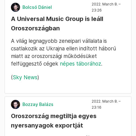
2022. March 8. –
Bolcsó Dániel
23:26
A Universal Music Group is leáll
Oroszországban
A világ legnagyobb zeneipari vállalata is
csatlakozik az Ukrajna ellen indított háború
miatt az oroszországi működésüket
felfüggesztő cégek
népes táborához
.
(
Sky News
)
2022. March 8. –
Bozzay Balázs
23:16
Oroszország megtiltja egyes
nyersanyagok exportját