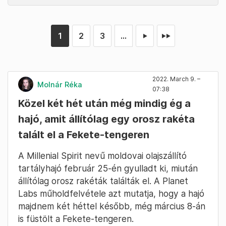
1
2
3
...
►
►►
2022. March 9. –
Molnár Réka
07:38
Közel két hét után még mindig ég a
hajó, amit állítólag egy orosz rakéta
talált el a Fekete-tengeren
A Millenial Spirit nevű moldovai olajszállító
tartályhajó február 25-én gyulladt ki, miután
állítólag orosz rakéták találták el. A Planet
Labs műholdfelvétele azt mutatja, hogy a hajó
majdnem két héttel később, még március 8-án
is füstölt a Fekete-tengeren.