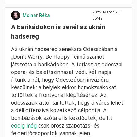
2022. March 9. –
Molnár Réka
05:42
A barikádokon is zenél az ukrán
hadsereg
Az ukrán hadsereg zenekara Odesszában a
„Don't Worry, Be Happy” című számot
játszotta a barikádokon. A torlasz az odesszai
opera- és balettszínházat védi. Két napja
írtunk arról, hogy Odesszában invázióra
készülnek: a helyiek ekkor homokzsákokat
töltöttek a frontvonal kiépítéséhez. Az
odesszaiak attól tartottak, hogy a város lehet
a déli offenzíva következő célpontja. A
bombázások azóta el is kezdődtek, de itt
eddig még
csak orosz szabotázs- és
felderítőcsoportok vannak jelen.