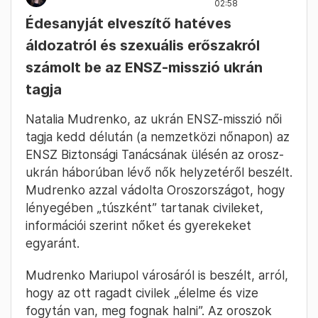
02:58
Édesanyját elveszítő hatéves
áldozatról és szexuális erőszakról
számolt be az ENSZ-misszió ukrán
tagja
Natalia Mudrenko, az ukrán ENSZ-misszió női
tagja kedd délután (a nemzetközi nőnapon) az
ENSZ Biztonsági Tanácsának ülésén az orosz-
ukrán háborúban lévő nők helyzetéről beszélt.
Mudrenko azzal vádolta Oroszországot, hogy
lényegében „túszként” tartanak civileket,
információi szerint nőket és gyerekeket
egyaránt.
Mudrenko Mariupol városáról is beszélt, arról,
hogy az ott ragadt civilek „élelme és vize
fogytán van, meg fognak halni”. Az oroszok