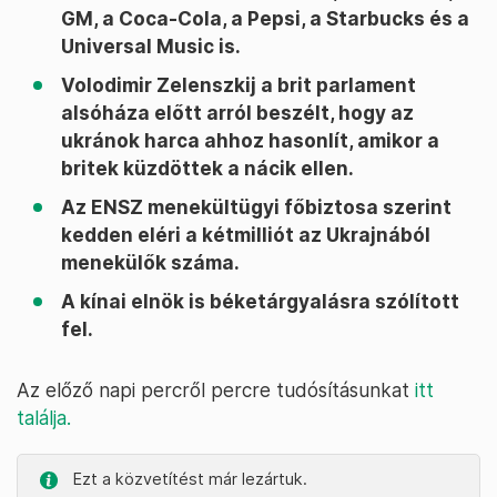
GM, a Coca-Cola, a Pepsi, a Starbucks és a
Universal Music is.
Volodimir Zelenszkij a brit parlament
alsóháza előtt arról beszélt, hogy az
ukránok harca ahhoz hasonlít, amikor a
britek küzdöttek a nácik ellen.
Az ENSZ menekültügyi főbiztosa szerint
kedden eléri a kétmilliót az Ukrajnából
menekülők száma.
A kínai elnök is béketárgyalásra szólított
fel.
Az előző napi percről percre tudósításunkat
itt
találja.
Ezt a közvetítést már lezártuk.