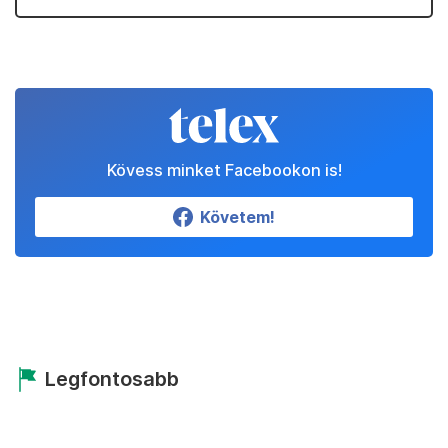
Kövess minket Facebookon is!
Követem!
Legfontosabb