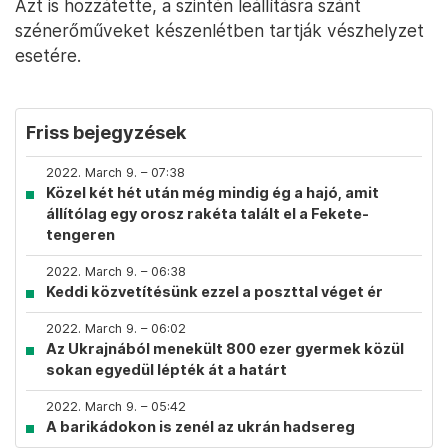
Azt is hozzátette, a szintén leállításra szánt
szénerőműveket készenlétben tartják vészhelyzet
esetére.
Friss bejegyzések
2022. March 9. – 07:38
Közel két hét után még mindig ég a hajó, amit
állítólag egy orosz rakéta talált el a Fekete-
tengeren
2022. March 9. – 06:38
Keddi közvetítésünk ezzel a poszttal véget ér
2022. March 9. – 06:02
Az Ukrajnából menekült 800 ezer gyermek közül
sokan egyedül lépték át a határt
2022. March 9. – 05:42
A barikádokon is zenél az ukrán hadsereg