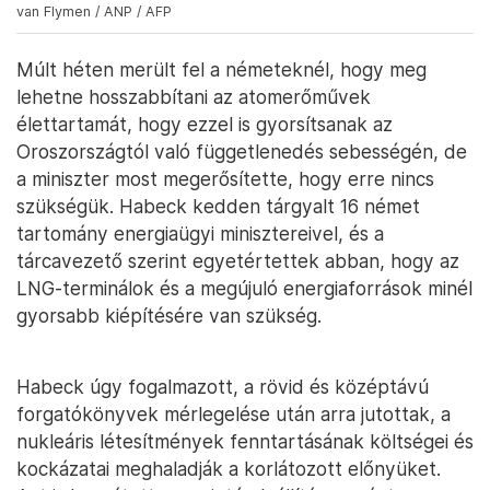
van Flymen / ANP / AFP
Múlt héten merült fel a németeknél, hogy meg
lehetne hosszabbítani az atomerőművek
élettartamát, hogy ezzel is gyorsítsanak az
Oroszországtól való függetlenedés sebességén, de
a miniszter most megerősítette, hogy erre nincs
szükségük. Habeck kedden tárgyalt 16 német
tartomány energiaügyi minisztereivel, és a
tárcavezető szerint egyetértettek abban, hogy az
LNG-terminálok és a megújuló energiaforrások minél
gyorsabb kiépítésére van szükség.
Habeck úgy fogalmazott, a rövid és középtávú
forgatókönyvek mérlegelése után arra jutottak, a
nukleáris létesítmények fenntartásának költségei és
kockázatai meghaladják a korlátozott előnyüket.