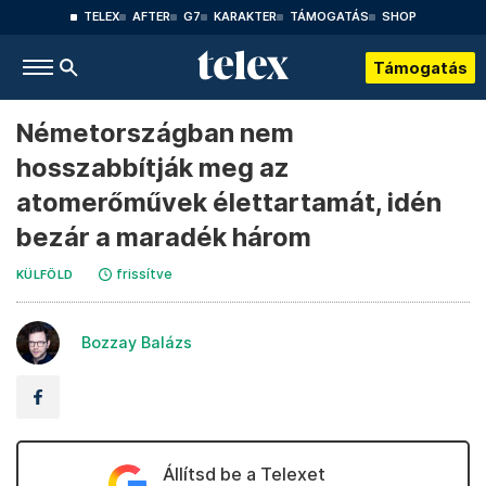
TELEX
AFTER
G7
KARAKTER
TÁMOGATÁS
SHOP
Támogatás
Németországban nem
hosszabbítják meg az
atomerőművek élettartamát, idén
bezár a maradék három
frissítve
KÜLFÖLD
Bozzay Balázs
Állítsd be a Telexet