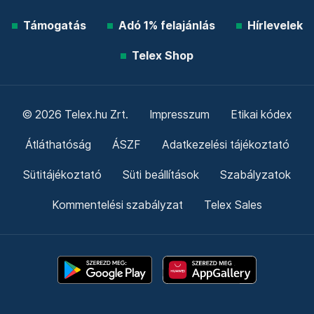
Támogatás
Adó 1% felajánlás
Hírlevelek
Telex Shop
© 2026 Telex.hu Zrt.
Impresszum
Etikai kódex
Átláthatóság
ÁSZF
Adatkezelési tájékoztató
Sütitájékoztató
Süti beállítások
Szabályzatok
Kommentelési szabályzat
Telex Sales