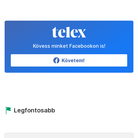
Kövess minket Facebookon is!
Követem!
Legfontosabb