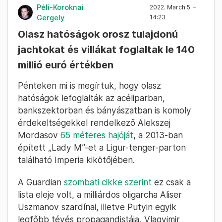
Péli-Koroknai
2022. March 5. –
Gergely
14:23
Olasz hatóságok orosz tulajdonú
jachtokat és villákat foglaltak le 140
millió euró értékben
Pénteken mi is megírtuk, hogy olasz
hatóságok lefoglalták az acéliparban,
bankszektorban és bányászatban is komoly
érdekeltségekkel rendelkező Alekszej
Mordasov
65 méteres hajóját
, a 2013-ban
épített „Lady M”-et a Ligur-tenger-parton
található Imperia kikötőjében.
A Guardian
szombati cikke szerint
ez csak a
lista eleje volt, a milliárdos oligarcha Aliser
Uszmanov szardínai, illetve Putyin egyik
legfőbb tévés propagandistája, Vlagyimir