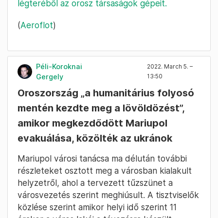
légteréből az orosz társaságok gépeit.
(
Aeroflot
)
Péli-Koroknai
2022. March 5. –
Gergely
13:50
Oroszország „a humanitárius folyosó
mentén kezdte meg a lövöldözést”,
amikor megkezdődött Mariupol
evakuálása, közölték az ukránok
Mariupol városi tanácsa ma délután további
részleteket osztott meg a városban kialakult
helyzetről, ahol a tervezett tűzszünet a
városvezetés szerint meghiúsult. A tisztviselők
közlése szerint amikor helyi idő szerint 11