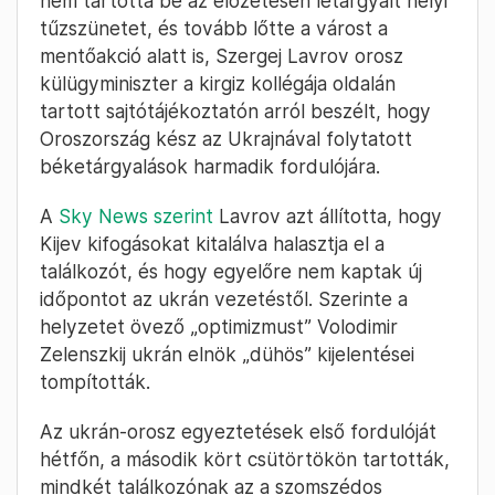
nem tartotta be az előzetesen letárgyalt helyi
tűzszünetet, és tovább lőtte a várost a
mentőakció alatt is, Szergej Lavrov orosz
külügyminiszter a kirgiz kollégája oldalán
tartott sajtótájékoztatón arról beszélt, hogy
Oroszország kész az Ukrajnával folytatott
béketárgyalások harmadik fordulójára.
A
Sky News szerint
Lavrov azt állította, hogy
Kijev kifogásokat kitalálva halasztja el a
találkozót, és hogy egyelőre nem kaptak új
időpontot az ukrán vezetéstől. Szerinte a
helyzetet övező „optimizmust” Volodimir
Zelenszkij ukrán elnök „dühös” kijelentései
tompították.
Az ukrán-orosz egyeztetések első fordulóját
hétfőn, a második kört csütörtökön tartották,
mindkét találkozónak az a szomszédos