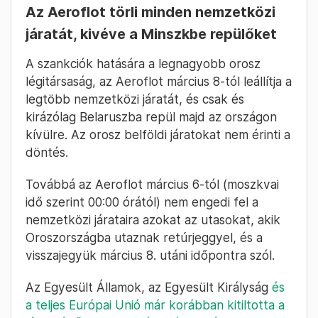
Az Aeroflot törli minden nemzetközi
járatát, kivéve a Minszkbe repülőket
A szankciók hatására a legnagyobb orosz
légitársaság, az Aeroflot március 8-tól leállítja a
legtöbb nemzetközi járatát, és csak és
kirázólag Belaruszba repül majd az országon
kívülre. Az orosz belföldi járatokat nem érinti a
döntés.
Továbbá az Aeroflot március 6-tól (moszkvai
idő szerint 00:00 órától) nem engedi fel a
nemzetközi járataira azokat az utasokat, akik
Oroszországba utaznak retúrjeggyel, és a
visszajegyük március 8. utáni időpontra szól.
Az Egyesült Államok, az Egyesült Királyság
és
a teljes Európai Unió már korábban kitiltotta a