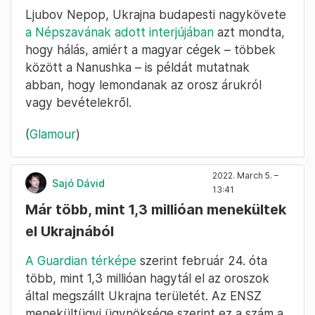
Ljubov Nepop, Ukrajna budapesti nagykövete
a Népszavának adott interjújában
azt mondta,
hogy hálás, amiért a magyar cégek – többek
között a Nanushka – is példát mutatnak
abban, hogy lemondanak az orosz árukról
vagy bevételekről.
(
Glamour
)
2022. March 5. –
Sajó Dávid
13:41
Már több, mint 1,3 millióan menekültek
el Ukrajnából
A Guardian térképe
szerint február 24. óta
több, mint 1,3 millióan hagytál el az oroszok
által megszállt Ukrajna területét. Az ENSZ
menekültügyi ügynöksége szerint ez a szám a