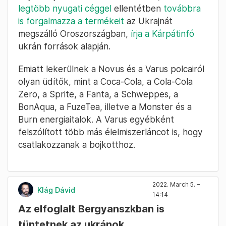
legtöbb nyugati céggel
ellentétben
továbbra
is forgalmazza a termékeit
az Ukrajnát
megszálló Oroszországban,
írja a Kárpátinfó
ukrán források alapján.
Emiatt lekerülnek a Novus és a Varus polcairól
olyan üdítők, mint a Coca-Cola, a Cola-Cola
Zero, a Sprite, a Fanta, a Schweppes, a
BonAqua, a FuzeTea, illetve a Monster és a
Burn energiaitalok. A Varus egyébként
felszólított több más élelmiszerláncot is, hogy
csatlakozzanak a bojkotthoz.
2022. March 5. –
Klág Dávid
14:14
Az elfoglalt Bergyanszkban is
tüntetnek az ukránok