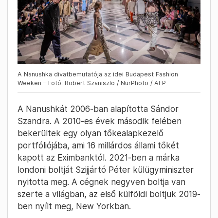
A Nanushka divatbemutatója az idei Budapest Fashion
Weeken – Fotó: Robert Szaniszlo / NurPhoto / AFP
A Nanushkát 2006-ban alapította Sándor
Szandra. A 2010-es évek második felében
bekerültek egy olyan tőkealapkezelő
portfóliójába, ami 16 millárdos állami tőkét
kapott az Eximbanktól. 2021-ben a márka
londoni boltját Szijjártó Péter külügyminiszter
nyitotta meg. A cégnek negyven boltja van
szerte a világban, az első külföldi boltjuk 2019-
ben nyílt meg, New Yorkban.