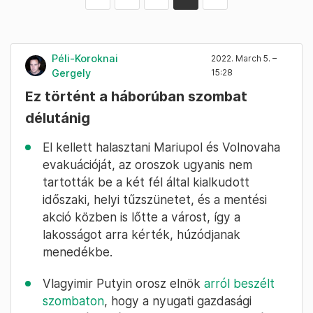
Péli-Koroknai
2022. March 5. –
Gergely
15:28
Ez történt a háborúban szombat
délutánig
El kellett halasztani Mariupol és Volnovaha
evakuációját, az oroszok ugyanis nem
tartották be a két fél által kialkudott
időszaki, helyi tűzszünetet, és a mentési
akció közben is lőtte a várost, így a
lakosságot arra kérték, húzódjanak
menedékbe.
Vlagyimir Putyin orosz elnök
arról beszélt
szombaton
, hogy a nyugati gazdasági