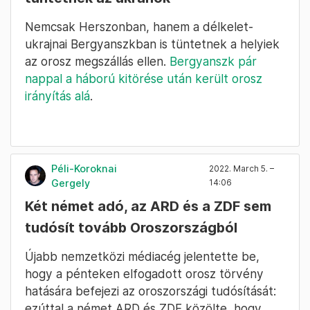
Nemcsak Herszonban, hanem a délkelet-
ukrajnai Bergyanszkban is tüntetnek a helyiek
az orosz megszállás ellen.
Bergyanszk pár
nappal a háború kitörése után került orosz
irányítás alá
.
Péli-Koroknai
2022. March 5. –
Gergely
14:06
Két német adó, az ARD és a ZDF sem
tudósít tovább Oroszországból
Újabb nemzetközi médiacég jelentette be,
hogy a pénteken elfogadott orosz törvény
hatására befejezi az oroszországi tudósítását:
ezúttal a német ARD és ZDF közölte, hogy