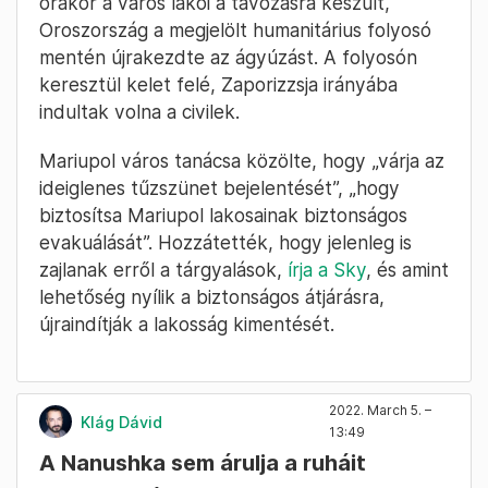
órakor a város lakói a távozásra készült,
Oroszország a megjelölt humanitárius folyosó
mentén újrakezdte az ágyúzást. A folyosón
keresztül kelet felé, Zaporizzsja irányába
indultak volna a civilek.
Mariupol város tanácsa közölte, hogy „várja az
ideiglenes tűzszünet bejelentését”, „hogy
biztosítsa Mariupol lakosainak biztonságos
evakuálását”. Hozzátették, hogy jelenleg is
zajlanak erről a tárgyalások,
írja a Sky
, és amint
lehetőség nyílik a biztonságos átjárásra,
újraindítják a lakosság kimentését.
2022. March 5. –
Klág Dávid
13:49
A Nanushka sem árulja a ruháit