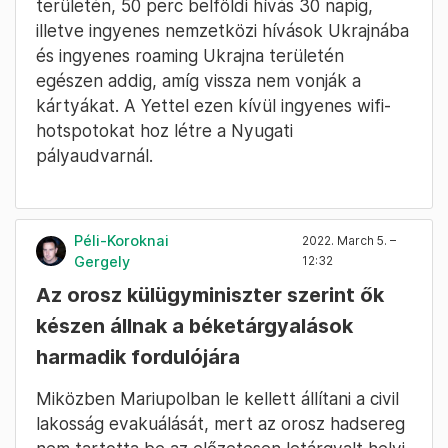
területén, 50 perc belföldi hívás 30 napig,
illetve ingyenes nemzetközi hívások Ukrajnába
és ingyenes roaming Ukrajna területén
egészen addig, amíg vissza nem vonják a
kártyákat. A Yettel ezen kívül ingyenes wifi-
hotspotokat hoz létre a Nyugati
pályaudvarnál.
Péli-Koroknai
2022. March 5. –
Gergely
12:32
Az orosz külügyminiszter szerint ők
készen állnak a béketárgyalások
harmadik fordulójára
Miközben Mariupolban le kellett állítani a civil
lakosság evakuálását, mert az orosz hadsereg