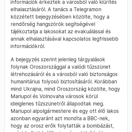
információk érkeztek a városból való kiürítés
elhalasztásáról. A tanács a Telegramon
közzétett bejegyzésében közölte, hogy a
rendőrség hangszórók segítségével
tájékoztatja a lakosokat az evakuálással és
annak elhalasztásával kapcsolatos legfrissebb
információkról.
A bejegyzés szerint jelenleg tárgyalások
folynak Oroszországgal a valódi tűzszünet
létrehozásáról és a városból való biztonságos
humanitárius folyosó biztosításáról. Korábban
mind Ukrajna, mind Oroszország közölte, hogy
Mariupol és Volnovaha városok körül
ideiglenes tűzszünetről állapodtak meg.
Mariupol alpolgármestere és egy ott élő lakos
azonban egyaránt azt mondta a BBC-nek,
hogy az orosz erők folytatták a bombázást,