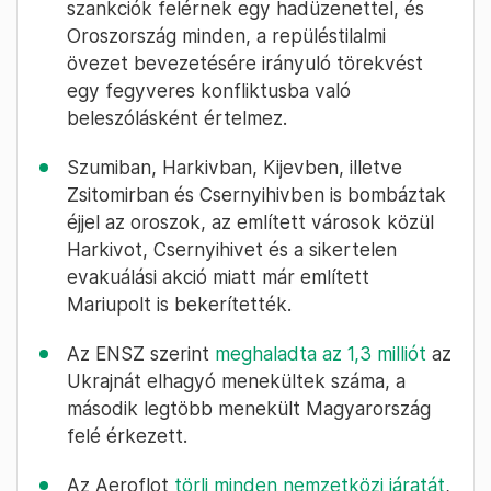
szankciók felérnek egy hadüzenettel, és
Oroszország minden, a repüléstilalmi
övezet bevezetésére irányuló törekvést
egy fegyveres konfliktusba való
beleszólásként értelmez.
Szumiban, Harkivban, Kijevben, illetve
Zsitomirban és Csernyihivben is bombáztak
éjjel az oroszok, az említett városok közül
Harkivot, Csernyihivet és a sikertelen
evakuálási akció miatt már említett
Mariupolt is bekerítették.
Az ENSZ szerint
meghaladta az 1,3 milliót
az
Ukrajnát elhagyó menekültek száma, a
második legtöbb menekült Magyarország
felé érkezett.
Az Aeroflot
törli minden nemzetközi járatát
,