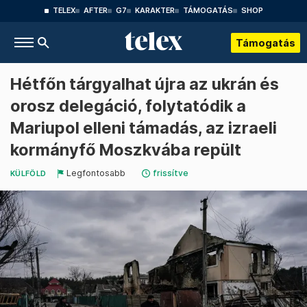
TELEX
AFTER
G7
KARAKTER
TÁMOGATÁS
SHOP
Támogatás
Hétfőn tárgyalhat újra az ukrán és
orosz delegáció, folytatódik a
Mariupol elleni támadás, az izraeli
kormányfő Moszkvába repült
Legfontosabb
frissítve
KÜLFÖLD