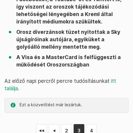
így viszont az oroszok tájékozódási
lehetőségei lényegében a Kreml által
irányított médiumokra szűkültek.
Orosz diverzánsok tüzet nyitottak a Sky
újságíróinak autójára, egyiküket a
golyóálló mellény mentette meg.
A Visa és a MasterCard is felfüggeszti a
működését Oroszországban
Az előző napi percről percre tudósításunkat
itt
találja
.
Ezt a közvetítést már lezártuk.
2
3
4
◄◄
◄