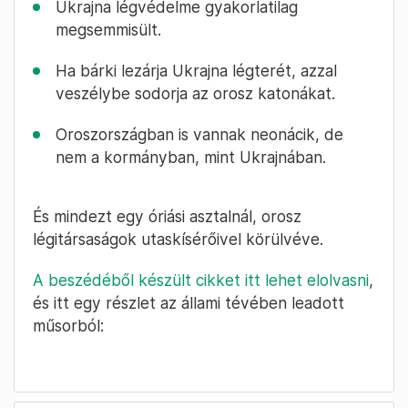
Ukrajna légvédelme gyakorlatilag
megsemmisült.
Ha bárki lezárja Ukrajna légterét, azzal
veszélybe sodorja az orosz katonákat.
Oroszországban is vannak neonácik, de
nem a kormányban, mint Ukrajnában.
És mindezt egy óriási asztalnál, orosz
légitársaságok utaskísérőivel körülvéve.
A beszédéből készült cikket itt lehet elolvasni
,
és itt egy részlet az állami tévében leadott
műsorból: