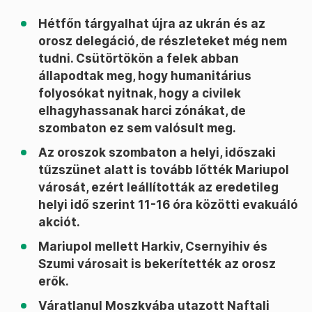
Hétfőn tárgyalhat újra az ukrán és az
orosz delegáció, de részleteket még nem
tudni. Csütörtökön a felek abban
állapodtak meg, hogy humanitárius
folyosókat nyitnak, hogy a civilek
elhagyhassanak harci zónákat, de
szombaton ez sem valósult meg.
Az oroszok szombaton a helyi, időszaki
tűzszünet alatt is tovább lőtték Mariupol
városát, ezért leállították az eredetileg
helyi idő szerint 11-16 óra közötti evakuáló
akciót.
Mariupol mellett Harkiv, Csernyihiv és
Szumi városait is bekerítették az orosz
erők.
Váratlanul Moszkvába utazott Naftali