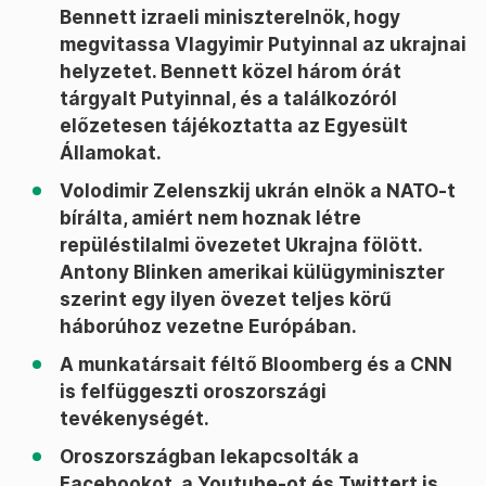
Bennett izraeli miniszterelnök, hogy
megvitassa Vlagyimir Putyinnal az ukrajnai
helyzetet. Bennett közel három órát
tárgyalt Putyinnal, és a találkozóról
előzetesen tájékoztatta az Egyesült
Államokat.
Volodimir Zelenszkij ukrán elnök a NATO-t
bírálta, amiért nem hoznak létre
repüléstilalmi övezetet Ukrajna fölött.
Antony Blinken amerikai külügyminiszter
szerint egy ilyen övezet teljes körű
háborúhoz vezetne Európában.
A munkatársait féltő Bloomberg és a CNN
is felfüggeszti oroszországi
tevékenységét.
Oroszországban lekapcsolták a
Facebookot, a Youtube-ot és Twittert is,