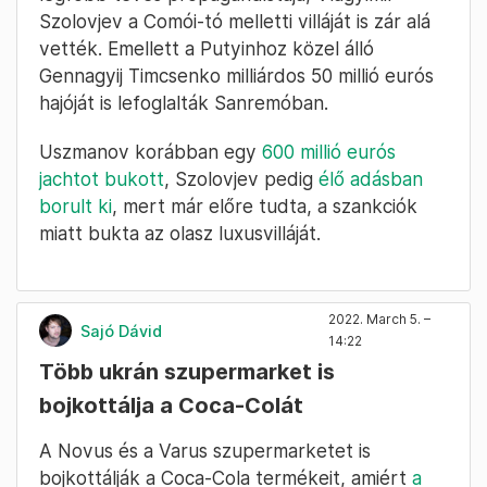
Szolovjev a Comói-tó melletti villáját is zár alá
vették. Emellett a Putyinhoz közel álló
Gennagyij Timcsenko milliárdos 50 millió eurós
hajóját is lefoglalták Sanremóban.
Uszmanov korábban egy
600 millió eurós
jachtot bukott
, Szolovjev pedig
élő adásban
borult ki
, mert már előre tudta, a szankciók
miatt bukta az olasz luxusvilláját.
2022. March 5. –
Sajó Dávid
14:22
Több ukrán szupermarket is
bojkottálja a Coca-Colát
A Novus és a Varus szupermarketet is
bojkottálják a Coca-Cola termékeit, amiért
a