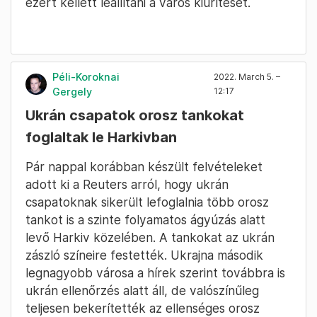
ezért kellett leállítani a város kiürítését.
Péli-Koroknai
2022. March 5. –
Gergely
12:17
Ukrán csapatok orosz tankokat
foglaltak le Harkivban
Pár nappal korábban készült felvételeket
adott ki a Reuters arról, hogy ukrán
csapatoknak sikerült lefoglalnia több orosz
tankot is a szinte folyamatos ágyúzás alatt
levő Harkiv közelében. A tankokat az ukrán
zászló színeire festették. Ukrajna második
legnagyobb városa a hírek szerint továbbra is
ukrán ellenőrzés alatt áll, de valószínűleg
teljesen bekerítették az ellenséges orosz