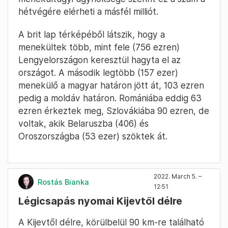
hétvégére elérheti a másfél milliót.
A brit lap térképéből látszik, hogy a
menekültek több, mint fele (756 ezren)
Lengyelországon keresztül hagyta el az
országot. A második legtöbb (157 ezer)
menekülő a magyar határon jött át, 103 ezren
pedig a moldáv határon. Romániába eddig 63
ezren érkeztek meg, Szlovákiába 90 ezren, de
voltak, akik Belaruszba (406) és
Oroszországba (53 ezer) szöktek át.
2022. March 5. –
Rostás Bianka
12:51
Légicsapás nyomai Kijevtől délre
A Kijevtől délre, körülbelül 90 km-re található