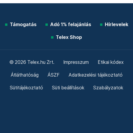
Támogatás
Adó 1% felajánlás
Hírlevelek
Telex Shop
© 2026 Telex.hu Zrt.
Impresszum
Etikai kódex
Átláthatóság
ÁSZF
Adatkezelési tájékoztató
Sütitájékoztató
Süti beállítások
Szabályzatok
Kommentelési szabályzat
Telex Sales