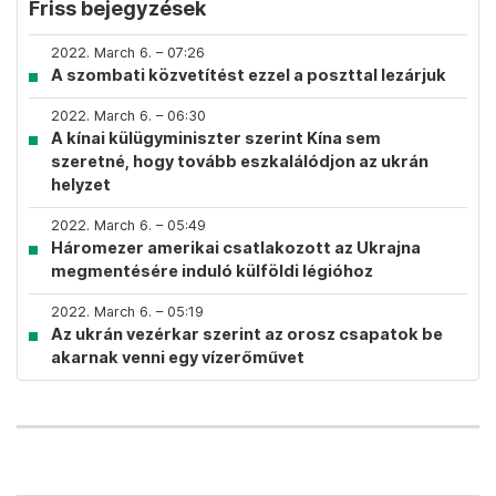
Friss bejegyzések
2022. March 6. – 07:26
A szombati közvetítést ezzel a poszttal lezárjuk
2022. March 6. – 06:30
A kínai külügyminiszter szerint Kína sem
szeretné, hogy tovább eszkalálódjon az ukrán
helyzet
2022. March 6. – 05:49
Háromezer amerikai csatlakozott az Ukrajna
megmentésére induló külföldi légióhoz
2022. March 6. – 05:19
Az ukrán vezérkar szerint az orosz csapatok be
akarnak venni egy vízerőművet