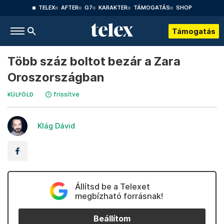
TELEX
AFTER
G7
KARAKTER
TÁMOGATÁS
SHOP
Támogatás
Több száz boltot bezár a Zara
Oroszországban
frissítve
KÜLFÖLD
Klág Dávid
Állítsd be a Telexet
megbízható forrásnak!
Beállítom