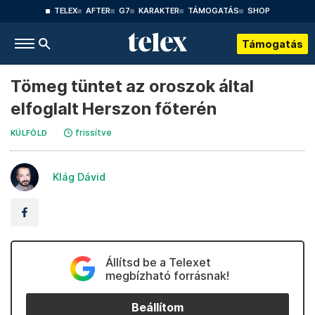
TELEX
AFTER
G7
KARAKTER
TÁMOGATÁS
SHOP
Támogatás
Tömeg tüntet az oroszok által
elfoglalt Herszon főterén
frissítve
KÜLFÖLD
Klág Dávid
Állítsd be a Telexet
megbízható forrásnak!
Beállítom