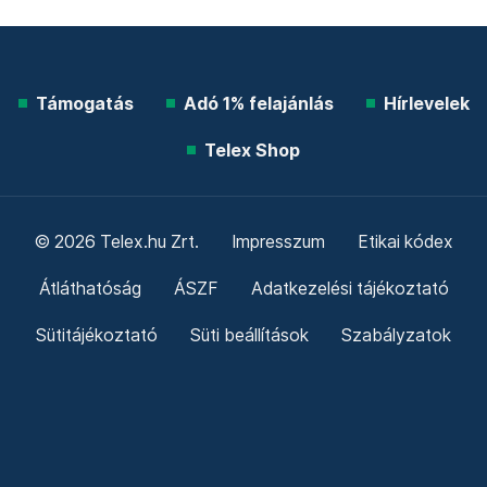
Támogatás
Adó 1% felajánlás
Hírlevelek
Telex Shop
© 2026 Telex.hu Zrt.
Impresszum
Etikai kódex
Átláthatóság
ÁSZF
Adatkezelési tájékoztató
Sütitájékoztató
Süti beállítások
Szabályzatok
Kommentelési szabályzat
Telex Sales