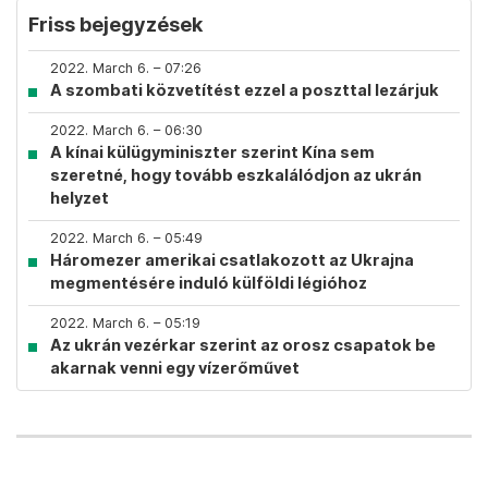
Friss bejegyzések
2022. March 6. – 07:26
A szombati közvetítést ezzel a poszttal lezárjuk
2022. March 6. – 06:30
A kínai külügyminiszter szerint Kína sem
szeretné, hogy tovább eszkalálódjon az ukrán
helyzet
2022. March 6. – 05:49
Háromezer amerikai csatlakozott az Ukrajna
megmentésére induló külföldi légióhoz
2022. March 6. – 05:19
Az ukrán vezérkar szerint az orosz csapatok be
akarnak venni egy vízerőművet