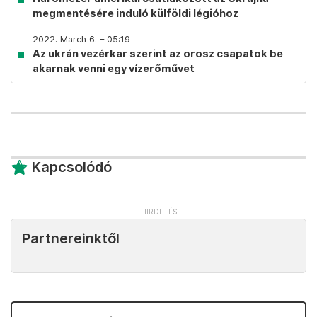
megmentésére induló külföldi légióhoz
2022. March 6. – 05:19
Az ukrán vezérkar szerint az orosz csapatok be
akarnak venni egy vízerőművet
Kapcsolódó
Partnereinktől