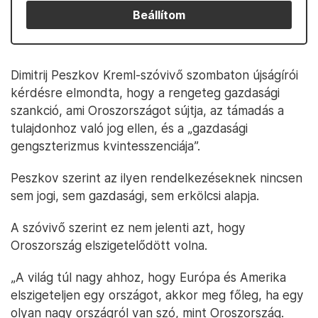
Beállítom
Dimitrij Peszkov Kreml-szóvivő szombaton újságírói
kérdésre elmondta, hogy a rengeteg gazdasági
szankció, ami Oroszországot sújtja, az támadás a
tulajdonhoz való jog ellen, és a „gazdasági
gengszterizmus kvintesszenciája”.
Peszkov szerint az ilyen rendelkezéseknek nincsen
sem jogi, sem gazdasági, sem erkölcsi alapja.
A szóvivő szerint ez nem jelenti azt, hogy
Oroszország elszigetelődött volna.
„A világ túl nagy ahhoz, hogy Európa és Amerika
elszigeteljen egy országot, akkor meg főleg, ha egy
olyan nagy országról van szó, mint Oroszország.