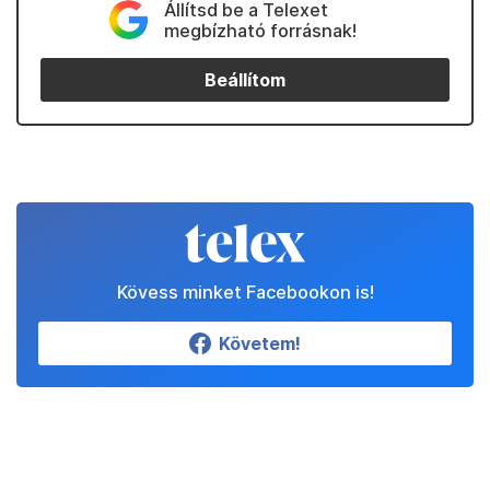
Állítsd be a Telexet
megbízható forrásnak!
Beállítom
Kövess minket Facebookon is!
Követem!