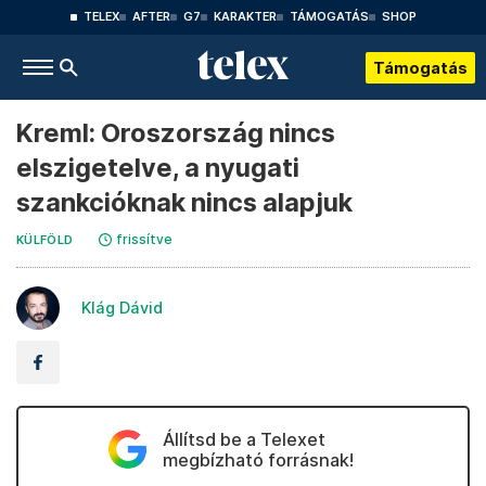
TELEX
AFTER
G7
KARAKTER
TÁMOGATÁS
SHOP
Támogatás
Kreml: Oroszország nincs
elszigetelve, a nyugati
szankcióknak nincs alapjuk
frissítve
KÜLFÖLD
Klág Dávid
Állítsd be a Telexet
megbízható forrásnak!