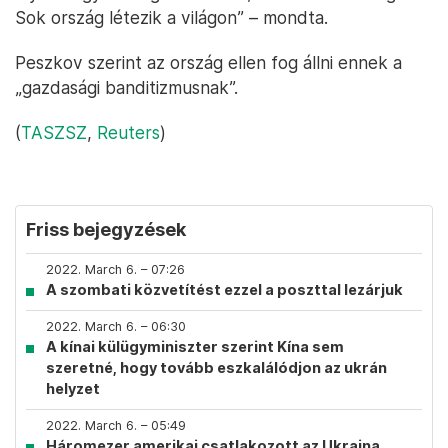
Sok ország létezik a világon” – mondta.
Peszkov szerint az ország ellen fog állni ennek a
„gazdasági banditizmusnak”.
(
TASZSZ
,
Reuters
)
Friss bejegyzések
2022. March 6. – 07:26
A szombati közvetítést ezzel a poszttal lezárjuk
2022. March 6. – 06:30
A kínai külügyminiszter szerint Kína sem
szeretné, hogy tovább eszkalálódjon az ukrán
helyzet
2022. March 6. – 05:49
Háromezer amerikai csatlakozott az Ukrajna