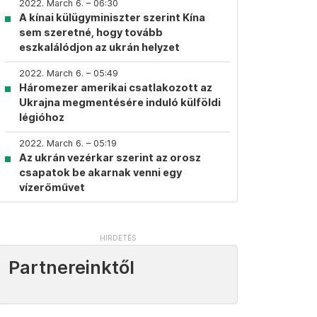
2022. March 6. – 06:30
A kínai külügyminiszter szerint Kína
sem szeretné, hogy tovább
eszkalálódjon az ukrán helyzet
2022. March 6. – 05:49
Háromezer amerikai csatlakozott az
Ukrajna megmentésére induló külföldi
légióhoz
2022. March 6. – 05:19
Az ukrán vezérkar szerint az orosz
csapatok be akarnak venni egy
vízerőművet
Partnereinktől