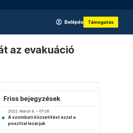
Belépés
Támogatás
át az evakuáció
Friss bejegyzések
2022. March 6. – 07:26
A szombati közvetítést ezzel a
poszttal lezárjuk