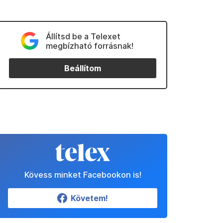
Állítsd be a Telexet
megbízható forrásnak!
Beállítom
Kövess minket Facebookon is!
Követem!