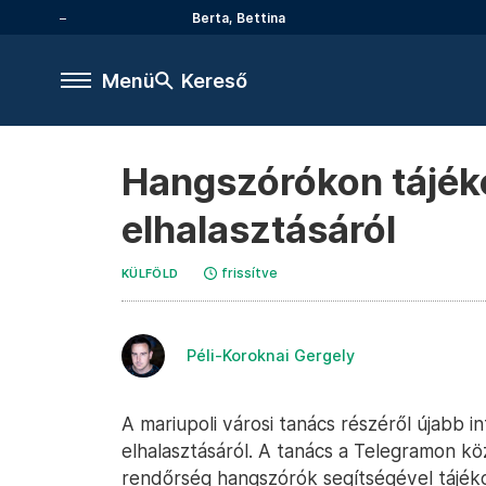
Berta, Bettina
Menü
Kereső
Hangszórókon tájéko
elhalasztásáról
frissítve
KÜLFÖLD
Péli-Koroknai Gergely
A mariupoli városi tanács részéről újabb i
elhalasztásáról. A tanács a Telegramon k
rendőrség hangszórók segítségével tájéko