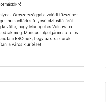
formációkról.
folynak Oroszországgal a valódi tűzszünet
gos humanitárius folyosó biztosításáról.
 közölte, hogy Mariupol és Volnovaha
lapodtak meg. Mariupol alpolgármestere és
mondta a BBC-nek, hogy az orosz erők
tani a város kiürítését.