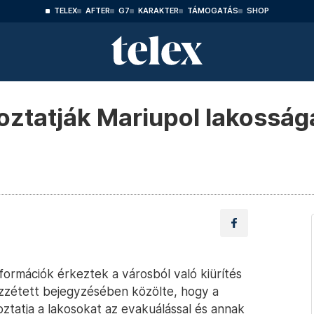
TELEX
AFTER
G7
KARAKTER
TÁMOGATÁS
SHOP
ztatják Mariupol lakosság
nformációk érkeztek a városból való kiürítés
özzétett bejegyzésében közölte, hogy a
ztatja a lakosokat az evakuálással és annak