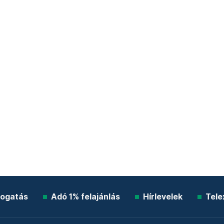
ogatás
Adó 1% felajánlás
Hírlevelek
Tele