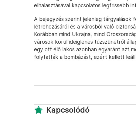
elhalasztásával kapcsolatos legfrissebb in
A bejegyzés szerint jelenleg tárgyalások 
létrehozásáról és a városból való biztonsá
Korábban mind Ukrajna, mind Oroszország
városok körül ideiglenes tűzszünetről ál
egy ott élő lakos azonban egyaránt azt 
folytatták a bombázást, ezért kellett leállí
Kapcsolódó