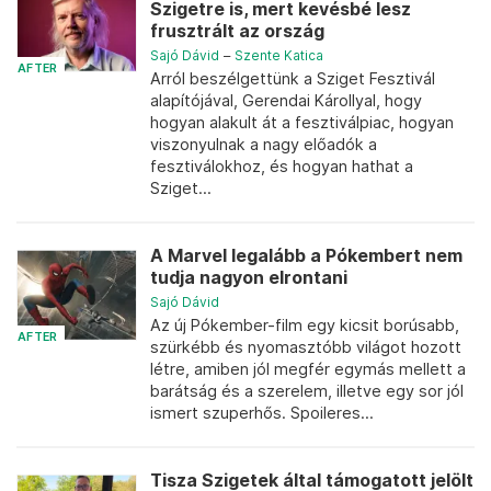
Szigetre is, mert kevésbé lesz
frusztrált az ország
Sajó Dávid
–
Szente Katica
AFTER
Arról beszélgettünk a Sziget Fesztivál
alapítójával, Gerendai Károllyal, hogy
hogyan alakult át a fesztiválpiac, hogyan
viszonyulnak a nagy előadók a
fesztiválokhoz, és hogyan hathat a
Sziget...
A Marvel legalább a Pókembert nem
tudja nagyon elrontani
Sajó Dávid
Az új Pókember-film egy kicsit borúsabb,
AFTER
szürkébb és nyomasztóbb világot hozott
létre, amiben jól megfér egymás mellett a
barátság és a szerelem, illetve egy sor jól
ismert szuperhős. Spoileres...
Tisza Szigetek által támogatott jelölt