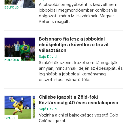
A jobboldalon egyébként is kedvelt nem
BELFÖLD
jobboldali megmondóember korábban is
dolgozott már a Mi Hazánknak. Magyar
Péter is reagált.
Bolsonaro fia lesz a jobboldal
elnökjelöltje a következő brazil
választáson
Sajó Dávid
KÜLFÖLD
Szakértők szerint közel sem támogatják
annyian, mint annak idején az édesapját, és
leginkább a jobboldali keménymag
összetartása várható tőle.
Chilébe igazolt a Zöld-foki
Köztársaság 40 éves csodakapusa
Sajó Dávid
Vozinha a chilei bajnokságot vezető Colo
SPORT
Colóba igazol.