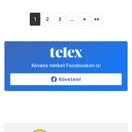
1
2
3
...
►
►►
Kövess minket Facebookon is!
Követem!