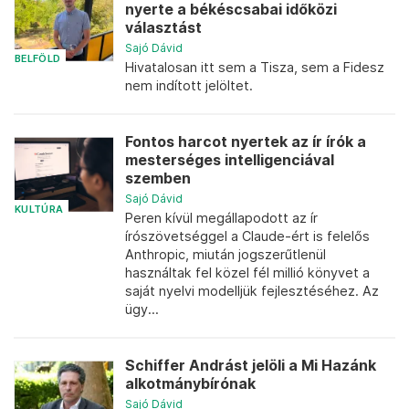
nyerte a békéscsabai időközi
választást
Sajó Dávid
BELFÖLD
Hivatalosan itt sem a Tisza, sem a Fidesz
nem indított jelöltet.
Fontos harcot nyertek az ír írók a
mesterséges intelligenciával
szemben
Sajó Dávid
KULTÚRA
Peren kívül megállapodott az ír
írószövetséggel a Claude-ért is felelős
Anthropic, miután jogszerűtlenül
használtak fel közel fél millió könyvet a
saját nyelvi modelljük fejlesztéséhez. Az
ügy...
Schiffer Andrást jelöli a Mi Hazánk
alkotmánybírónak
Sajó Dávid