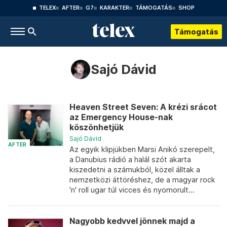
TELEX
AFTER
G7
KARAKTER
TÁMOGATÁS
SHOP
Támogatás
Sajó Dávid
Heaven Street Seven: A krézi srácot
az Emergency House-nak
köszönhetjük
Sajó Dávid
AFTER
Az egyik klipjükben Marsi Anikó szerepelt,
a Danubius rádió a halál szót akarta
kiszedetni a számukból, közel álltak a
nemzetközi áttöréshez, de a magyar rock
'n' roll ugar túl vicces és nyomorult...
Nagyobb kedvvel jönnek majd a