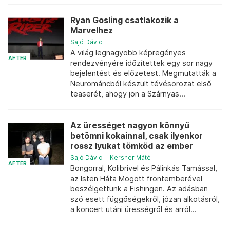
Ryan Gosling csatlakozik a
Marvelhez
Sajó Dávid
A világ legnagyobb képregényes
AFTER
rendezvényére időzítettek egy sor nagy
bejelentést és előzetest. Megmutatták a
Neurománcból készült tévésorozat első
teaserét, ahogy jön a Szárnyas...
Az ürességet nagyon könnyű
betömni kokainnal, csak ilyenkor
rossz lyukat tömköd az ember
Sajó Dávid
–
Kersner Máté
AFTER
Bongorral, Kolibrivel és Pálinkás Tamással,
az Isten Háta Mögött frontemberével
beszélgettünk a Fishingen. Az adásban
szó esett függőségekről, józan alkotásról,
a koncert utáni ürességről és arról...