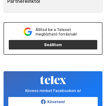
Partnereinktől
Állítsd be a Telexet
megbízható forrásnak!
Beállítom
Kövess minket Facebookon is!
Követem!