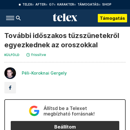
TELEX
AFTER
G7
KARAKTER
TÁMOGATÁS
SHOP
Támogatás
További időszakos tűzszünetekről
egyezkednek az oroszokkal
frissítve
KÜLFÖLD
Péli-Koroknai Gergely
Állítsd be a Telexet
megbízható forrásnak!
Beállítom