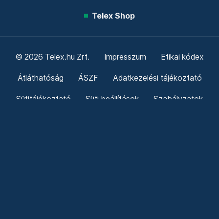
Telex Shop
© 2026 Telex.hu Zrt.
Impresszum
Etikai kódex
Átláthatóság
ÁSZF
Adatkezelési tájékoztató
Sütitájékoztató
Süti beállítások
Szabályzatok
Kommentelési szabályzat
Telex Sales