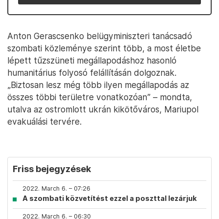
Anton Gerascsenko belügyminiszteri tanácsadó
szombati közleménye szerint több, a most életbe
lépett tűzszüneti megállapodáshoz hasonló
humanitárius folyosó felállításán dolgoznak.
„Biztosan lesz még több ilyen megállapodás az
összes többi területre vonatkozóan” – mondta,
utalva az ostromlott ukrán kikötőváros, Mariupol
evakuálási tervére.
Friss bejegyzések
2022. March 6. – 07:26
A szombati közvetítést ezzel a poszttal lezárjuk
2022. March 6. – 06:30