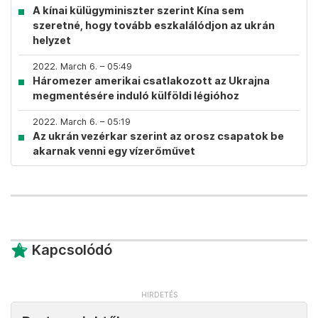
A kínai külügyminiszter szerint Kína sem
szeretné, hogy tovább eszkalálódjon az ukrán
helyzet
2022. March 6. – 05:49
Háromezer amerikai csatlakozott az Ukrajna
megmentésére induló külföldi légióhoz
2022. March 6. – 05:19
Az ukrán vezérkar szerint az orosz csapatok be
akarnak venni egy vízerőművet
Kapcsolódó