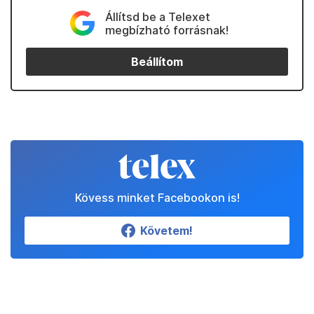
Állítsd be a Telexet
megbízható forrásnak!
Beállítom
Kövess minket Facebookon is!
Követem!