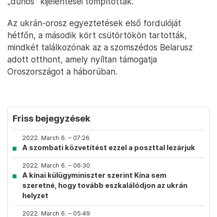
„dühös” kijelentései tompították.
Az ukrán-orosz egyeztetések első fordulóját
hétfőn, a második kört csütörtökön tartották,
mindkét találkozónak az a szomszédos Belarusz
adott otthont, amely nyíltan támogatja
Oroszországot a háborúban.
Friss bejegyzések
2022. March 6. – 07:26
A szombati közvetítést ezzel a poszttal lezárjuk
2022. March 6. – 06:30
A kínai külügyminiszter szerint Kína sem
szeretné, hogy tovább eszkalálódjon az ukrán
helyzet
2022. March 6. – 05:49