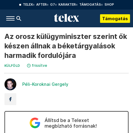
TELEX
AFTER
G7
KARAKTER
TÁMOGATÁS
SHOP
Támogatás
Az orosz külügyminiszter szerint ők
készen állnak a béketárgyalások
harmadik fordulójára
frissítve
KÜLFÖLD
Péli-Koroknai Gergely
Állítsd be a Telexet
megbízható forrásnak!