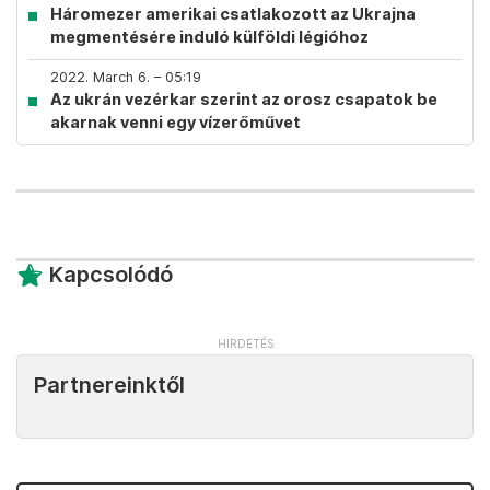
Háromezer amerikai csatlakozott az Ukrajna
megmentésére induló külföldi légióhoz
2022. March 6. – 05:19
Az ukrán vezérkar szerint az orosz csapatok be
akarnak venni egy vízerőművet
Kapcsolódó
Partnereinktől