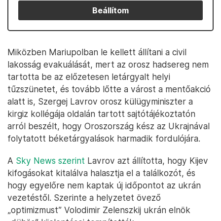
Beállítom
Miközben Mariupolban le kellett állítani a civil
lakosság evakuálását, mert az orosz hadsereg nem
tartotta be az előzetesen letárgyalt helyi
tűzszünetet, és tovább lőtte a várost a mentőakció
alatt is, Szergej Lavrov orosz külügyminiszter a
kirgiz kollégája oldalán tartott sajtótájékoztatón
arról beszélt, hogy Oroszország kész az Ukrajnával
folytatott béketárgyalások harmadik fordulójára.
A
Sky News szerint
Lavrov azt állította, hogy Kijev
kifogásokat kitalálva halasztja el a találkozót, és
hogy egyelőre nem kaptak új időpontot az ukrán
vezetéstől. Szerinte a helyzetet övező
„optimizmust” Volodimir Zelenszkij ukrán elnök